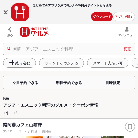
はじめてのアプリ予約で最大
1,000円分ポイントもらえる
ダウンロード
アプリで開く
戻る
マイメニュー
阿蘇 アジア・エスニック料理
変更
絞り込む
ポイントがつかえる
スマート支払い可
今日予約できる
明日予約できる
日時指定
阿蘇
アジア・エスニック料理のグルメ・クーポン情報
1件 1-1件
南阿蘇カフェ山猫軒
アジア・エスニック料理
南阿蘇