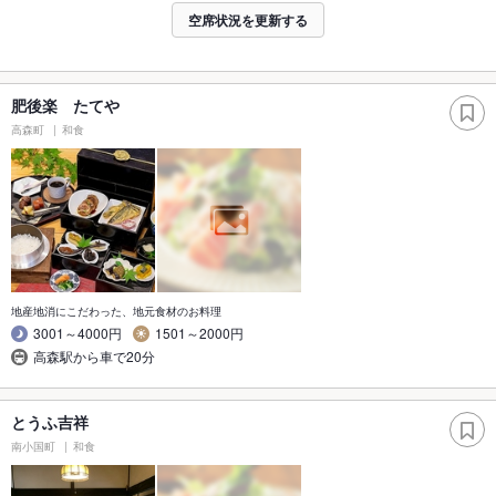
空席状況を更新する
肥後楽 たてや
高森町
和食
地産地消にこだわった、地元食材のお料理
3001～4000円
1501～2000円
高森駅から車で20分
とうふ吉祥
南小国町
和食