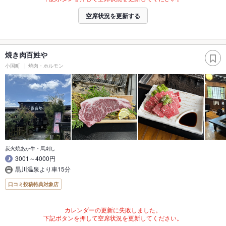
空席状況を更新する
焼き肉百姓や
小国町
焼肉・ホルモン
炭火焼あか牛・馬刺し
3001～4000円
黒川温泉より車15分
口コミ投稿特典対象店
カレンダーの更新に失敗しました。
下記ボタンを押して空席状況を更新してください。