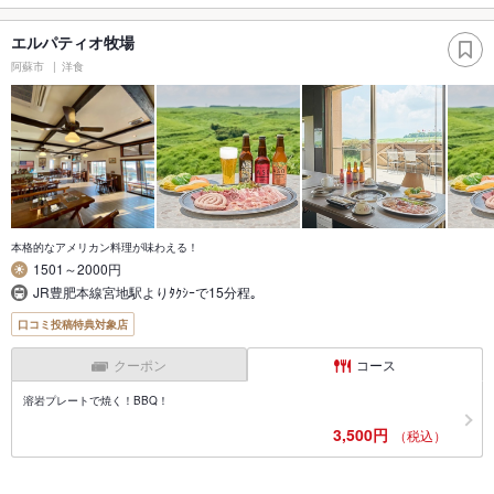
エルパティオ牧場
阿蘇市
洋食
本格的なアメリカン料理が味わえる！
1501～2000円
JR豊肥本線宮地駅よりﾀｸｼｰで15分程｡
口コミ投稿特典対象店
クーポン
コース
溶岩プレートで焼く！BBQ！
3,500円
（税込）