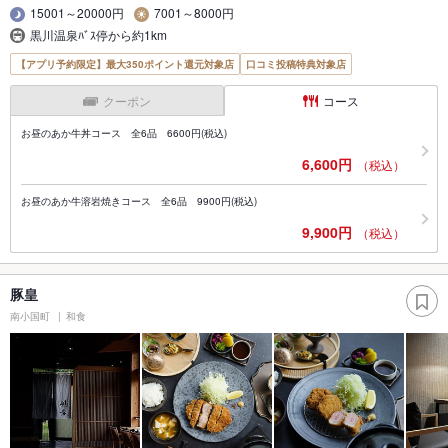
15001～20000円
7001～8000円
黒川温泉ﾊﾞｽ停から約1km
【アプリ予約限定】最大350ポイント還元対象店
口コミ投稿特典対象店
クーポン
コース
お昼のあか牛丼コース 全6品 6600円(税込)
6,600円
（税込）
お昼のあか牛溶岩焼きコース 全6品 9900円(税込)
9,900円
（税込）
豚皇
南小国町
和食