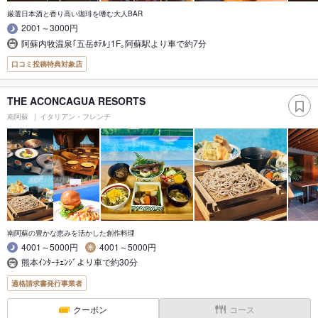
厳選日本酒と香り高い珈琲を嗜む大人BAR
2001～3000円
阿蘇内牧温泉｢五岳ﾎﾃﾙ｣1F｡阿蘇駅より車で約7分
口コミ投稿特典対象店
THE ACONCAGUA RESORTS
南阿蘇
イタリアン・フレンチ
南阿蘇の豊かな恵みを活かした創作料理
4001～5000円
4001～5000円
熊本ｲﾝﾀｰﾁｪﾝｼﾞより車で約30分
適格請求書発行事業者
クーポン
コース