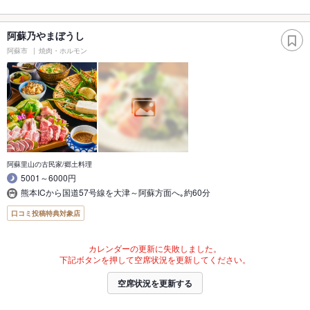
阿蘇乃やまぼうし
阿蘇市
焼肉・ホルモン
阿蘇里山の古民家/郷土料理
5001～6000円
熊本ICから国道57号線を大津～阿蘇方面へ｡約60分
口コミ投稿特典対象店
カレンダーの更新に失敗しました。
下記ボタンを押して空席状況を更新してください。
空席状況を更新する