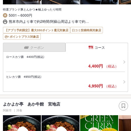
特選ブランド豚とんかつ★極上ゆったり時間
5001～6000円
熊本市内より車で約2時間/阿蘇山周辺より車で約…
【アプリ予約限定】最大350ポイント還元対象店
口コミ投稿特典対象店
ポイントプラス対象店
クーポン
コース
ロースカツ膳 4400円(税込)
4,400円
（税込）
ヒレカツ膳 4950円(税込)
4,950円
（税込）
よかよか亭 あか牛館 宮地店
阿蘇市
洋食