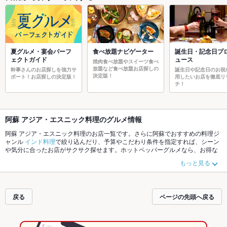
夏グルメ・宴会パーフ
食べ放題ナビゲーター
誕生日・記念日プ
ェクトガイド
ュース
焼肉食べ放題やスイーツ食べ
放題など食べ放題お店探しの
幹事さんのお店探しを強力サ
誕生日や記念日のお祝
決定版！
ポート！お店探しの決定版！
用したいお店を徹底リ
チ！
阿蘇 アジア・エスニック料理のグルメ情報
阿蘇 アジア・エスニック料理のお店一覧です。さらに阿蘇でおすすめの料理ジ
ャンル
インド料理
で絞り込んだり、予算やこだわり条件を指定すれば、シーン
や気分に合ったお店がサクサク探せます。ホットペッパーグルメなら、お得な
クーポンはもちろん、こだわりメニューや季節のおすすめ料理など、お店の最
もっと見る
新情報をご紹介しているので安心！24時間使える簡単便利なネット予約が使え
るお店も拡大中です。友達どうしの飲み会にも、会社の宴会にも、デートやパ
ーティーにもお得に便利にホットペッパーグルメをご利用ください。
戻る
ページの先頭へ戻る