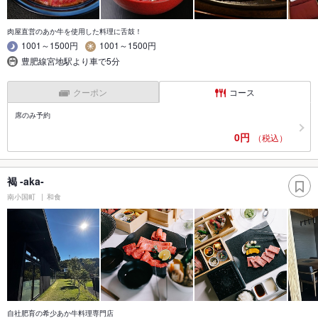
肉屋直営のあか牛を使用した料理に舌鼓！
1001～1500円
1001～1500円
豊肥線宮地駅より車で5分
クーポン
コース
席のみ予約
0円
（税込）
褐 -aka-
南小国町
和食
自社肥育の希少あか牛料理専門店