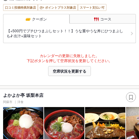
口コミ投稿特典対象店
ポイントプラス対象店
スマート支払い可
クーポン
コース
【+500円でプチひつまぶしセット！！】うな重やうな丼にひつまぶし
も♪ 出汁+薬味セット
カレンダーの更新に失敗しました。
下記ボタンを押して空席状況を更新してください。
空席状況を更新する
よかよか亭 坂梨本店
阿蘇市
洋食