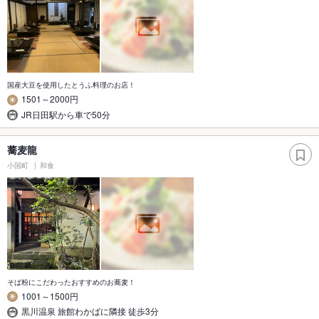
国産大豆を使用したとうふ料理のお店！
1501～2000円
JR日田駅から車で50分
蕎麦龍
小国町
和食
そば粉にこだわったおすすめのお蕎麦！
1001～1500円
黒川温泉 旅館わかばに隣接 徒歩3分