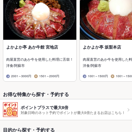
よかよか亭 あか牛館 宮地店
よかよか亭 坂梨本店
肉屋直営のあか牛を使用した料理に舌鼓！
肉屋直営のあか牛を使用した
洋食/阿蘇市
洋食/阿蘇市
2001～3000円
1501～2000円
1001～1500円
1001～150
お得な特集から探す・予約する
ポイントプラスで最大8倍
対象日時のネット予約でポイントが最大8倍たまるお店はこちら！
目的から探す・予約する