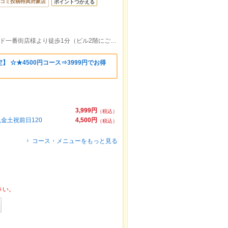
コミ投稿特典対象店
ポイントつかえる
橘通バス三丁目バス停より徒歩4分／ミスド一番街店様より徒歩1分（ビル2階にございます）
 ☆★4500円コース⇒3999円でお得
3,999円
（税込）
金土祝前日120
4,500円
（税込）
コース・メニューをもっと見る
さい。