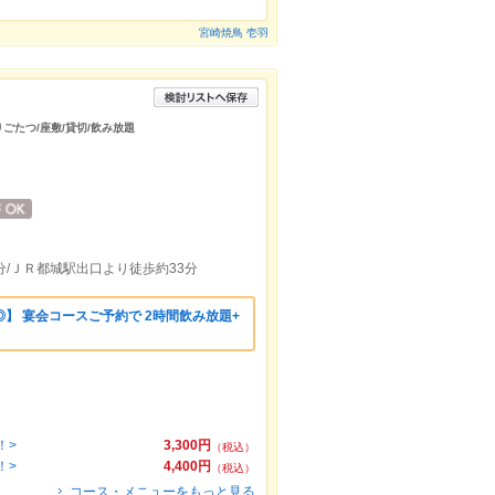
宮崎焼鳥 壱羽
りごたつ/座敷/貸切/飲み放題
/ＪＲ都城駅出口より徒歩約33分
】 宴会コースご予約で 2時間飲み放題+
！
！>
3,300円
（税込）
！>
4,400円
（税込）
コース・メニューをもっと見る