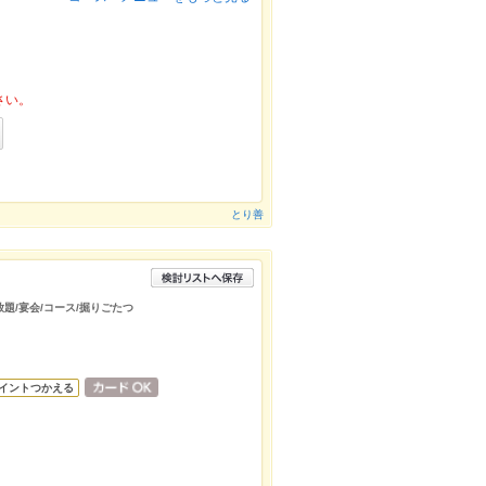
さい。
とり善
放題/宴会/コース/掘りごたつ
イントつかえる