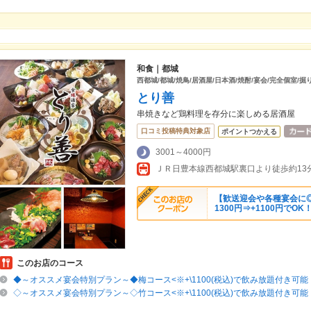
和食｜都城
西都城/都城/焼鳥/居酒屋/日本酒/焼酎/宴会/完全個室/掘
とり善
串焼きなど鶏料理を存分に楽しめる居酒屋
口コミ投稿特典対象店
ポイントつかえる
3001～4000円
ＪＲ日豊本線西都城駅裏口より徒歩約13分
【歓送迎会や各種宴会に◎
1300円⇒+1100円でOK
このお店のコース
◆～オススメ宴会特別プラン～◆梅コース<※+\1100(税込)で飲み放題付き可能
◇～オススメ宴会特別プラン～◇竹コース<※+\1100(税込)で飲み放題付き可能