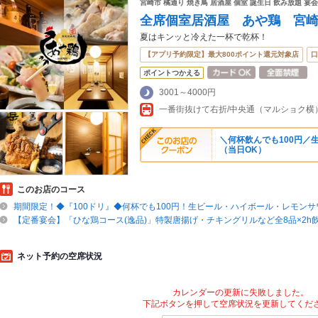
宮崎市 橘通り 焼き鳥 居酒屋 個室 誕生日 飲み放題 宴会
全席個室居酒屋 あや鶏 宮
夏はキンッと冷えた一杯で乾杯！
【アプリ予約限定】最大800ポイント還元対象店
口
ポイントつかえる
3001～4000円
一番街抜けて右折/中央通（マルショク横
＼何杯飲んでも100円／
（当日OK）
このお店のコース
期間限定！◆『100ドリ』◆何杯でも100円！生ビール・ハイボール・レモン
【定番宴会】「ひな鶏コース(逸品)」特製唐揚げ・チキングリルなど全8品×2h
ネット予約の空席状況
カレンダーの更新に失敗しました。
下記ボタンを押して空席状況を更新してくだ