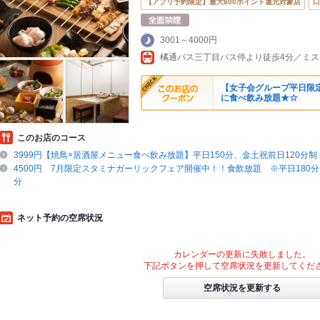
【アプリ予約限定】最大800ポイント還元対象店
口
3001～4000円
【女子会グループ平日限定】
に食べ飲み放題★☆
このお店のコース
3999円【焼鳥×居酒屋メニュー食べ飲み放題】平日150分、金土祝前日120分制
4500円 7月限定スタミナガーリックフェア開催中！！食飲放題 ※平日180分,
分
ネット予約の空席状況
カレンダーの更新に失敗しました。
下記ボタンを押して空席状況を更新してくだ
空席状況を更新する