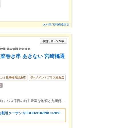
あや鶏 宮崎橘通西店
べ放題 飲み放題 歓送迎会
菜巻き串 あきない 宮崎橘通
コミ投稿特典対象店
ポイントプラス対象店
【橘通3丁目交差点すぐ、「宮崎ナナイロ前」バス停目の前】豊富な地酒と九州郷土料理が自慢の居酒屋。
引クーポン☆FOODorDRINK⇒20%