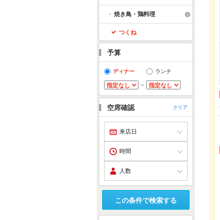
焼き鳥・鶏料理
つくね
予算
ディナー
ランチ
～
空席確認
クリア
この条件で検索する