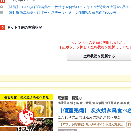
このお店のコース
【堪能】コスパ抜群◎若鶏の一枚焼きや合鴨ロース付！2時間飲み放題全7品300
【雅】鮮魚二種盛りにポークステーキ付き！2時間飲み放題8品3500円
ネット予約の空席状況
カレンダーの更新に失敗しました。
下記ボタンを押して空席状況を更新してくだ
空席状況を更新する
居酒屋｜橘通り
橘通通り 焼き鳥 食べ放題 飲み放題 お子様連れ 宴会 
【個室完備】 炭火焼き鳥食べ
こだわりの店内仕込みの焼き鳥食べ放題
【アプリ予約限定】最大800ポイント還元対象店
口