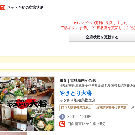
ネット予約の空席状況
カレンダーの更新に失敗しました。
下記ボタンを押して空席状況を更新してくだ
空席状況を更新する
和食｜宮崎県内その他
日向新富駅/居酒屋/手作り料理/焼き鳥/宮崎地頭鶏/飲み
やきとり大将
みやざき地頭鶏指定店
口コミ投稿特典対象店
適格請求書発行事業者
ポ
3001～4000円
日向新富駅から車で5分