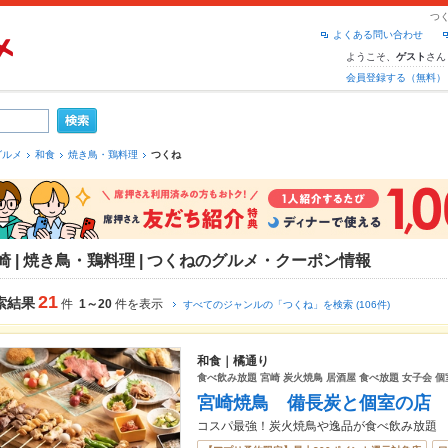
つ
よくある問い合わせ
ようこそ、
さん
ゲスト
会員登録する（無料）
グルメ
和食
焼き鳥・鶏料理
つくね
崎 | 焼き鳥・鶏料理 | つくねのグルメ・クーポン情報
21
索結果
件
1～20
件を表示
すべてのジャンルの「つくね」を検索 (106件)
和食｜橘通り
食べ飲み放題 宮崎 炭火焼鳥 居酒屋 食べ放題 女子会 個
宮崎焼鳥 備長炭と個室の店
コスパ最強！炭火焼鳥や逸品が食べ飲み放題