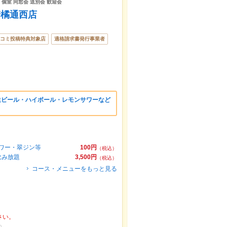
 個室 同窓会 送別会 歓迎会
崎橘通西店
コミ投稿特典対象店
適格請求書発行事業者
）
生ビール・ハイボール・レモンサワーなど
サワー・翠ジン等
100円
（税込）
飲み放題
3,500円
（税込）
コース・メニューをもっと見る
さい。