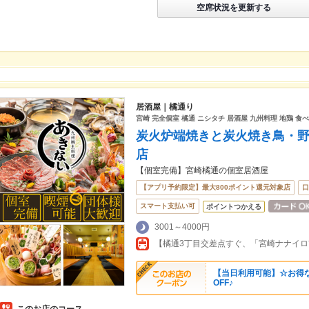
空席状況を更新する
居酒屋｜橘通り
宮崎 完全個室 橘通 ニシタチ 居酒屋 九州料理 地鶏 食
炭火炉端焼きと炭火焼き鳥・野
店
【個室完備】宮崎橘通の個室居酒屋
【アプリ予約限定】最大800ポイント還元対象店
口
スマート支払い可
ポイントつかえる
3001～4000円
【当日利用可能】☆お得な割
OFF♪