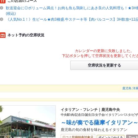
このお店のコース
歓送迎会に◎ボリューム満点！お肉も魚も鶏刺しにあき良の人気料理も！★3H飲放
(税込)
《人気No.1！》生ビール★肉3種盛.牛ステーキ等【肉バルコース】3H飲放+12品4
ネット予約の空席状況
カレンダーの更新に失敗しました。
下記ボタンを押して空席状況を更新してくだ
空席状況を更新する
鹿児島 洋風
イタリアン・フレンチ｜鹿児島中央
中央駅/肉/記念日/誕生日/女子会/イタリアン/パスタ/ピザ
～味が奏でる薩摩イタリアン
鹿児島の旬の食材を味わえるイタリアン
口コミ投稿特典対象店
ポイントつかえる