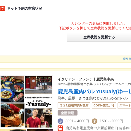
ネット予約の空席状況
カレンダーの更新に失敗しました。
下記ボタンを押して空席状況を更新してくだ
空席状況を更新する
鹿児島イ
イタリアン・フレンチ｜鹿児島中央
肉バル/黒牛/黒豚/さつま鶏/ランチ/ディナー/ハンバーグ
鹿児島産肉バル Yusualy(ゆ
黒牛、黒豚、さつま鶏などが楽しめる肉バル
口コミ投稿特典対象店
COIN+支払い可
スマート
3001～4000円
1501～2000円