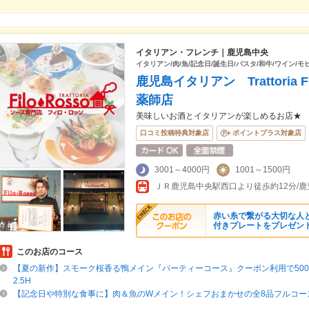
イタリアン・フレンチ｜鹿児島中央
イタリアン/肉/魚/記念日/誕生日/パスタ/和牛/ワイン/モ
鹿児島イタリアン Trattoria 
薬師店
美味しいお酒とイタリアンが楽しめるお店★
口コミ投稿特典対象店
ポイントプラス対象店
3001～4000円
1001～1500円
赤い糸で繋がる大切な人
付きプレートをプレゼント
このお店のコース
【夏の新作】スモーク桜香る鴨メイン『パーティーコース』クーポン利用で5000
2.5H
【記念日や特別な食事に】肉＆魚のWメイン！シェフおまかせの全8品フルコース