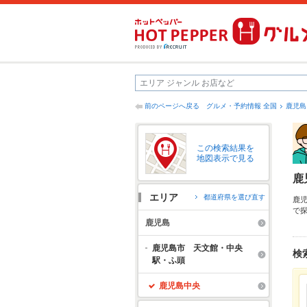
前のページへ戻る
グルメ・予約情報 全国
鹿児島
この検索結果を
地図表示で見る
鹿
エリア
都道府県を選び直す
鹿
で
隣
鹿児島
げ
拡
鹿児島市 天文館・中央
検
駅・ふ頭
鹿児島中央