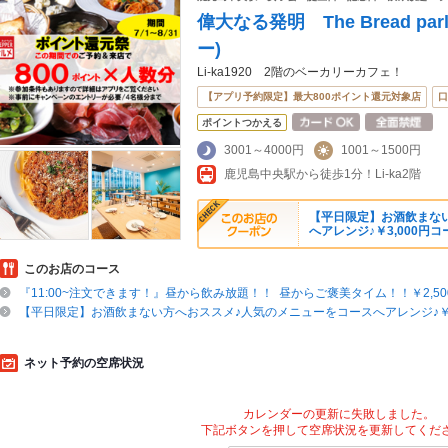
偉大なる発明 The Bread pa
ー)
Li-ka1920 2階のベーカリーカフェ！
【アプリ予約限定】最大800ポイント還元対象店
口
ポイントつかえる
3001～4000円
1001～1500円
鹿児島中央駅から徒歩1分！Li-ka2階
【平日限定】お酒飲まな
へアレンジ♪￥3,000円コ
このお店のコース
『11:00~注文できます！』昼から飲み放題！！ 昼からご褒美タイム！！￥2,50
【平日限定】お酒飲まない方へおススメ♪人気のメニューをコースへアレンジ♪￥3
ネット予約の空席状況
カレンダーの更新に失敗しました。
下記ボタンを押して空席状況を更新してくだ