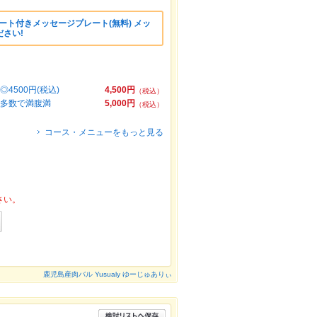
スデザート付きメッセージプレート(無料) メッ
さい!
500円(税込)
4,500円
（税込）
数多数で満腹満
5,000円
（税込）
コース・メニューをもっと見る
さい。
鹿児島産肉バル Yusualy ゆーじゅありぃ