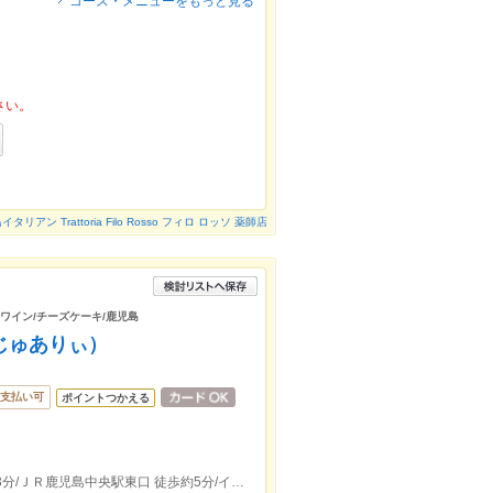
コース・メニューをもっと見る
さい。
タリアン Trattoria Filo Rosso フィロ ロッソ 薬師店
/ワイン/チーズケーキ/鹿児島
ーじゅありぃ）
支払い可
ポイントつかえる
鹿児島市電鹿児島中央駅前駅出口 徒歩約3分/ＪＲ鹿児島中央駅東口 徒歩約5分/イオンミスタードーナツ向側/ピンクの壁