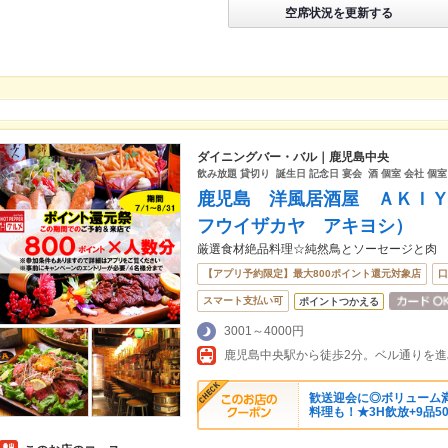
空席状況を更新する
ダイニングバー・バル｜鹿児島中央
飲み放題 貸切り 誕生日 記念日 宴会 酒 個室 会社 個室
鹿児島 洋風居酒屋 ＡＫＩ
フウイザカヤ アキヨシ）
厳選食材絶品料理☆純然鳥とソーセージと肉
【アプリ予約限定】最大800ポイント還元対象店
口
スマート支払い可
ポイントつかえる
3001～4000円
鹿児島中央駅から徒歩2分。ベル通りを
歓送迎会に◎ボリューム
料理も！★3H飲放+9品50