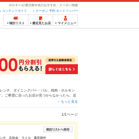
ボロネーゼ/鹿児島中央のおすすめ・クーポン情報
コンテンツガイド
クーポン 予約 ホットペッパー
検討リスト
最近見たお店
マイメニュー
レンチ
、
ダイニングバー・バル
、
焼肉・ホルモン
す。ご希望に合ったお店が見つからなかったら、近
得なクーポンはもちろん、こだわりメニュー
からあ
もっと見る
4時間使える簡単便利なネット予約が使えるお店も
にホットペッパーグルメをご利用ください。
1/1ページ
ンチ 忘年会 ライカ 黒毛和牛