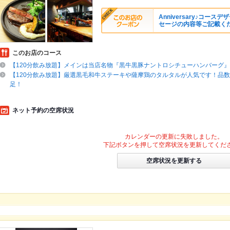
Anniversary♪コー
セージの内容等ご記載くだ
このお店のコース
【120分飲み放題】メインは当店名物『黒牛黒豚ナントロシチューハンバーグ』◎4
【120分飲み放題】厳選黒毛和牛ステーキや薩摩鶏のタルタルが人気です！品
足！
ネット予約の空席状況
カレンダーの更新に失敗しました。
下記ボタンを押して空席状況を更新してくだ
空席状況を更新する