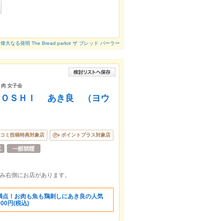
偉大なる発明 The Bread parloir ザ ブレッド パーラー
 肉 女子会
ＹＯＳＨＩ あき良 （ヨウ
コミ投稿特典対象店
ポイントプラス対象店
進み右側にお店があります。
満点！お肉も魚も鶏刺しにあき良の人気
00円(税込)