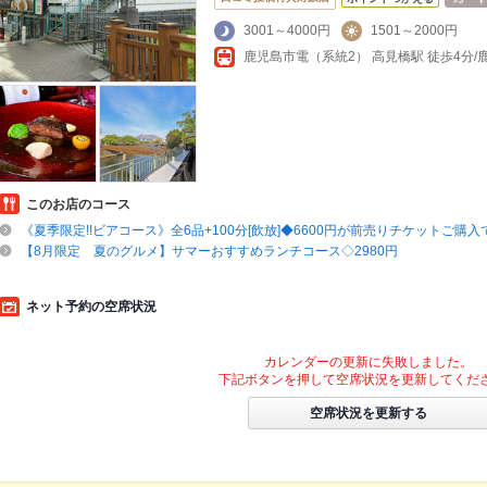
3001～4000円
1501～2000円
鹿児島市電（系統2） 高見橋駅 徒歩4分/
このお店のコース
《夏季限定!!ビアコース》全6品+100分[飲放]◆6600円が前売りチケットご購入で6
【8月限定 夏のグルメ】サマーおすすめランチコース◇2980円
ネット予約の空席状況
カレンダーの更新に失敗しました。
下記ボタンを押して空席状況を更新してくだ
空席状況を更新する