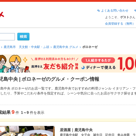
よくある問い合わせ
ようこそ、
さん
ゲスト
会員登録する（無料）
鹿児島市 天文館・中央駅・ふ頭
鹿児島中央 グルメ
ボロネーゼ
児島中央 | ボロネーゼのグルメ・クーポン情報
児島中央 ボロネーゼのお店一覧です。鹿児島中央でおすすめの料理ジャンル
イタリアン・フ
探したり、予算やこだわり条件を指定すれば、シーンや気分に合ったお店がサクサク探せま
のエリア
天文館
、
鹿児島中央
もチェックしてみてください。ホットペッパーグルメなら、お
、
お茶漬け
、
刺身
や季節のおすすめ料理など、お店の最新情報をご紹介しているので安心！2
大中です。友達どうしの飲み会にも、会社の宴会にも、デートやパーティーにもお得に便利
9
索結果
件
1～9
件を表示
居酒屋｜鹿児島中央
鹿児島中央駅 女子会 誕生日 記念日 飲み放題 ラ