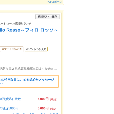
マルコポーロ
ヒート/コース/鹿児島/ランチ
Filo Rosso～フィロ ロッソ～
スマート支払い可
ポイントつかえる
ＪＲ鹿児島中央駅西口より徒歩約12分/鹿児島市電２系統高見橋駅出口より徒歩約13分
との特別な日に。 心を込めたメッセージ
♪
円(税込)+飲放
6,000円
（税込）
税込5000円
5,000円
（税込）