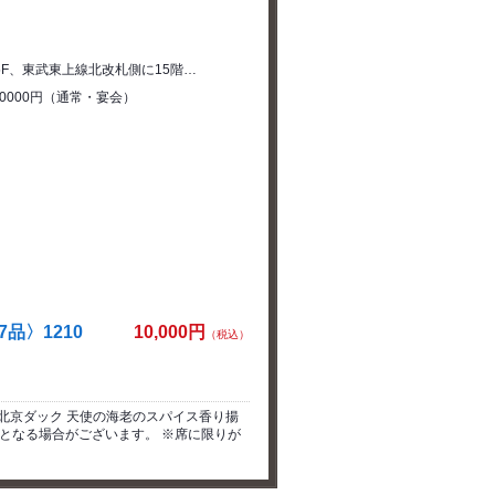
F、東武東上線北改札側に15階…
10000円（通常・宴会）
品〉1210
10,000円
（税込）
北京ダック 天使の海老のスパイス香り揚
変更となる場合がございます。 ※席に限りが
。