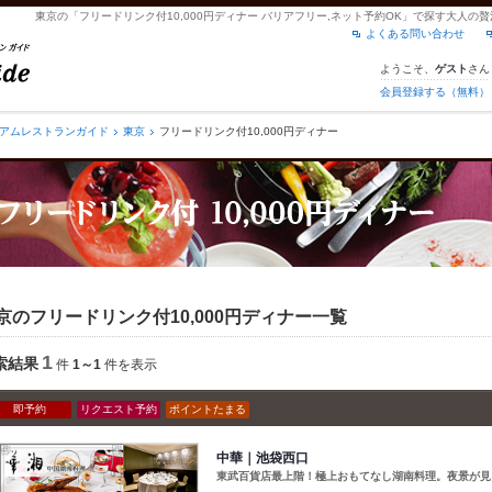
東京の「フリードリンク付10,000円ディナー バリアフリー,ネット予約OK」で探す大人
よくある問い合わせ
ようこそ、
さん
ゲスト
会員登録する（無料）
アムレストランガイド
東京
フリードリンク付10,000円ディナー
京のフリードリンク付10,000円ディナー一覧
1
索結果
件
1～1
件を表示
即予約
リクエスト予約
ポイントたまる
中華｜池袋西口
東武百貨店最上階！極上おもてなし湖南料理。夜景が見