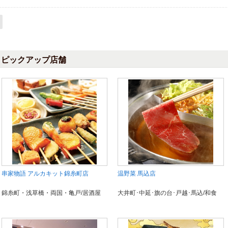
ピックアップ店舗
串家物語 アルカキット錦糸町店
温野菜 馬込店
錦糸町・浅草橋・両国・亀戸/居酒屋
大井町･中延･旗の台･戸越･馬込/和食