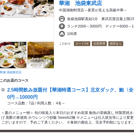
華湘 池袋東武店
中国湖南料理店～夜景が見える高級中華～
各線池袋駅直結1分 東武百貨店最上階15
ランチ2000～3000円 ディナー6000～
106席
こだわり
カードOK
全面禁煙
個室あり
華湘 池袋東武店
このお店のコース
2.5時間飲み放題付【華湘特選コース】北京ダック、鮑〈全7
0円→10000円
コース品数：7品 / 利用人数： 4名～
＜夏のメニュー例＞ 旬の味覚入り本日のおすすめ前菜 鮑魚の茶碗蒸し 特製窯焼き
げ 黒酢の東坡肉 ホウレンソウ炒飯 Sweets2種 ※メニューは仕入状況等により
ございますので、予めご了承ください。 ※食材の都合上、完全予約制になります