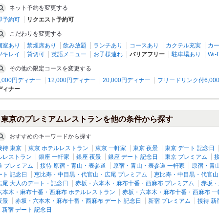
ネット予約を変更する
新宿/焼肉・ホルモン
新宿/和食
即予約可
リクエスト予約可
こだわりを変更する
個室あり
禁煙席あり
飲み放題
ランチあり
コースあり
カクテル充実
カー
がキレイ
貸切可
英語メニュー
お子様連れ
バリアフリー
駐車場あり
Wi-F
その他の限定コースを変更する
8,000円ディナー
12,000円ディナー
20,000円ディナー
フリードリンク付6,00
ディナー
東京のプレミアムレストランを他の条件から探す
KAMAMARU アトレヴィ大塚店
マザーインディア 表参道ヒルズ店
おすすめのキーワードから探す
接待 東京
東京 ホテルレストラン
東京 一軒家
東京 夜景
東京 デート 記念日
巣鴨・大塚・駒込/イタリアン・フレン
原宿・青山・表参道/ダイニングバー・
ルレストラン
銀座 一軒家
銀座 夜景
銀座 デート 記念日
東京 プレミアム
チ
バル
道 プレミアム
接待 原宿・青山・表参道
原宿・青山・表参道 一軒家
原宿・青
ート 記念日
恵比寿・中目黒・代官山・広尾 プレミアム
恵比寿・中目黒・代官山
広尾 大人のデート・記念日
赤坂・六本木・麻布十番・西麻布 プレミアム
赤坂・
六本木・麻布十番・西麻布 ホテルレストラン
赤坂・六本木・麻布十番・西麻布 一
夜景
赤坂・六本木・麻布十番・西麻布 デート 記念日
新宿 プレミアム
接待 新
新宿 デート 記念日