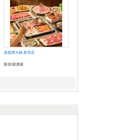
海底撈火鍋 新宿店
新宿/居酒屋
HANAO CAFE ハナオカフェ 池袋パル