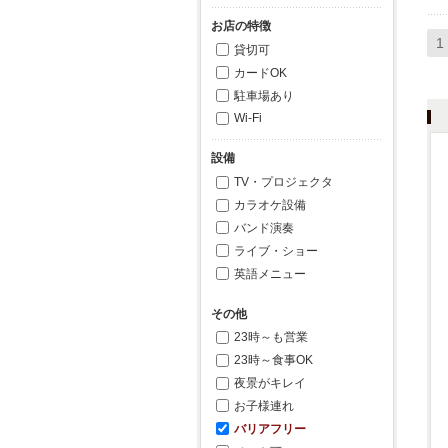
お店の特徴
1
貸切可
カードOK
駐車場あり
Wi-Fi
設備
TV・プロジェクタ
カラオケ設備
バンド演奏
ライブ・ショー
英語メニュー
その他
23時～も営業
23時～食事OK
夜景がキレイ
お子様連れ
バリアフリー