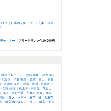
コ店
池袋/カフェ・スイーツ
ドOK
日本酒充実
ワイン充実
夜景
i
0円ディナー
フリードリンク付10,000円
博多もつ鍋 おおやま 池袋パルコ
銀座 プレミアム
接待 銀座
銀座 ホテ
池袋/居酒屋
接待 渋谷
渋谷 夜景
原宿・青山・表参
山・表参道 夜景
原宿・青山・表参道 デ
・広尾 接待
恵比寿・中目黒・代官山・
六本木・麻布十番・西麻布 接待
赤坂・
軒家
赤坂・六本木・麻布十番・西麻布
宿
新宿 ホテルレストラン
新宿 一軒家