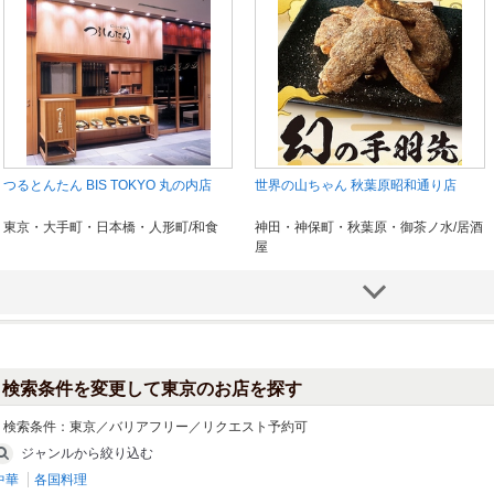
つるとんたん BIS TOKYO 丸の内店
世界の山ちゃん 秋葉原昭和通り店
東京・大手町・日本橋・人形町/和食
神田・神保町・秋葉原・御茶ノ水/居酒
屋
検索条件を変更して東京のお店を探す
検索条件：
東京／バリアフリー／リクエスト予約可
ジャンルから絞り込む
中華
各国料理
ばくよう亭 新宿店
おかか 新宿