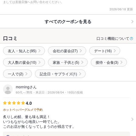
ましては直接店舗へお問い合わせください。
2026/06/18 更新
すべてのクーポンを見る
口コミ
口コミ機能について
友人・知人と(95)
会社の宴会(27)
デート(16)
大人数の宴会(10)
家族・子供と(5)
接待・会食(3)
一人で(2)
記念日・サプライズ(1)
morningさん
60代～/男性・来店日：2026/08/04・19回の投稿
4.0
ホットペッパーグルメで予約
炙りしめ鯖、量も味も満足！
いつもながら心地良い一時でした。
このお店が無くなってしまうのが残念です。