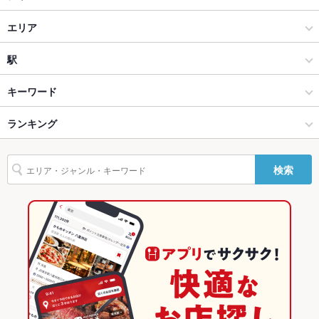
会をお楽しみください。
くいもの屋わん 藤沢プライムビル店
居酒屋
エリア
貸切
貸切不可 ：ご予算やご要望のなど、大人数のご予約の際は店舗
に直接お問い合わせくださいませ。
個室居酒屋 くいもの屋わん 桜木町店
和風
渋谷センター街
駅
設備
個室居酒屋 くいもの屋わん 綱島店
渋谷 × 居酒屋
渋谷センター街 × 居酒屋
渋谷駅
キーワード
Wi-Fi
未確認
くいもの屋わん 大和店
渋谷 × 和風
渋谷センター街 × 和風
ランキング
からあげ
お茶漬け
塩辛
炉ばた焼き・炙り焼き
モツ煮込み
エビ料理
バリアフリ
なし ：バリアフリーはございません。お手伝いが必要な場合、
ー
スタッフが補助いたします。
カニ料理
刺身
ローストビーフ
にんにく料理
フライドポテト
個室居酒屋 くいもの屋わん 茅ヶ崎店
渋谷駅 × 居酒屋
渋谷センター街 × 和食
東京のグルメランキング
検索
駐車場
ちらし寿司
うどん
なし ：お近くのコインパーキングをご利用ください。お酒を飲
うなぎ
天ぷら
おでん
焼きそば
レバー
まれる際はお車でのお越しはご遠慮ください。
くいもの屋わん 湘南台店
渋谷駅 × 和風
渋谷センター街 × 焼き鳥・鶏料理
東京の居酒屋ランキング
つくね
地鶏
ステーキ
ピザ
餃子
牛タン
ケーキ
英語メニュ
あり
個室居酒屋 くいもの屋わん 蒲田店
和食
東京
渋谷のグルメランキング
フレンチトースト
チーズケーキ
馬肉
焼きうどん
ー
くいもの屋わん 大宮南銀通り店
焼き鳥・鶏料理
東京 × 居酒屋
渋谷の居酒屋ランキング
その他設備
その他お気づきの点ございましたらお気軽にスタッフまでご連
絡ください♪
くいもの屋わん 本厚木店
渋谷 × 和食
東京 × 和風
渋谷センター街のグルメランキング
その他
くいもの屋わん 川崎西口店
渋谷 × 焼き鳥・鶏料理
東京 × 和食
渋谷センター街の居酒屋ランキング
飲み放題
あり ：単品飲み放題プラン、飲み放題付きコースも多数ご用意