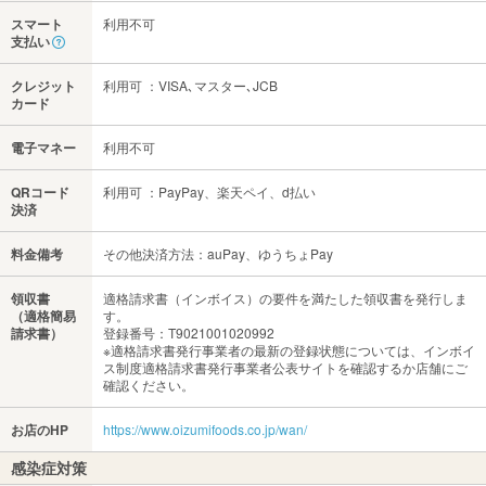
スマート
利用不可
支払い
クレジット
利用可 ：VISA､マスター､JCB
カード
電子マネー
利用不可
QRコード
利用可 ：PayPay、楽天ペイ、d払い
決済
料金備考
その他決済方法：auPay、ゆうちょPay
領収書
適格請求書（インボイス）の要件を満たした領収書を発行しま
（適格簡易
す。
請求書）
登録番号：T9021001020992
※適格請求書発行事業者の最新の登録状態については、インボイ
ス制度適格請求書発行事業者公表サイトを確認するか店舗にご
確認ください。
お店のHP
https://www.oizumifoods.co.jp/wan/
感染症対策