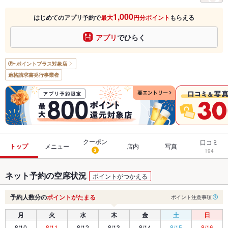
1,000
はじめてのアプリ予約で
最大
円分ポイント
もらえる
アプリ
でひらく
ポイントプラス
対象店
適格請求書発行事業者
クーポン
口コミ
トップ
メニュー
店内
写真
3
194
ネット予約の空席状況
ポイントがつかえる
予約人数分の
ポイントがたまる
ポイント注意事項
月
火
水
木
金
土
日
8/10
8/11
8/12
8/13
8/14
8/15
8/16