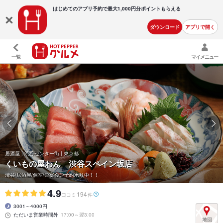
はじめてのアプリ予約で最大
1,000円分ポイントもらえる
ダウンロード
アプリで開く
一覧
マイメニュー
居酒屋 | 渋谷センター街 | 東京都
くいもの屋わん 渋谷スペイン坂店
渋谷/居酒屋/個室/ご宴会ご予約承り中！！
4.9
194
口コミ
件
3001～4000円
ただいま営業時間外
17:00～翌3:00