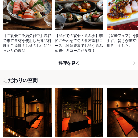
【ご宴会ご予約受付中】渋谷
【渋谷での宴会・飲み会】季
【旨辛フェア】を
で季節食材を使用した逸品料
節に合わせて旬の食材満載コ
ます。旨さが際立つ
理をご提供！お酒のお供にぴ
ース…種類豊富でお得な飲み
用意しました。
ったりの逸品
放題付きコースが多数！
料理を見る
こだわりの空間