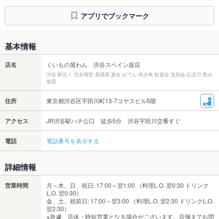
アプリでブックマーク
基本情報
店名
くいもの屋わん 渋谷スペイン坂店
渋谷 駅近く 完全個室 居酒屋 宴会 おでん 焼き鳥 歓迎会 送別会 記念日 飲み
放題
住所
東京都渋谷区宇田川町13-7コヤスビル5階
アクセス
JR渋谷駅ハチ公口 徒歩5分 渋谷宇田川交番すぐ
電話
電話番号を表示する
詳細情報
営業時間
月～木、日、祝日: 17:00～翌1:00 （料理L.O. 翌0:30 ドリンク
L.O. 翌0:30）
金、土、祝前日: 17:00～翌3:00 （料理L.O. 翌2:30 ドリンクL.O.
翌2:30）
※急遽、店休・時短営業となる場合がございます。店舗までお問