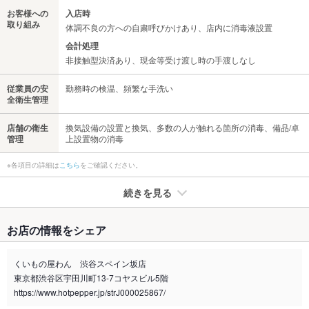
お客様への
入店時
取り組み
体調不良の方への自粛呼びかけあり、店内に消毒液設置
会計処理
非接触型決済あり、現金等受け渡し時の手渡しなし
従業員の安
勤務時の検温、頻繁な手洗い
全衛生管理
店舗の衛生
換気設備の設置と換気、多数の人が触れる箇所の消毒、備品/卓
管理
上設置物の消毒
※各項目の詳細は
こちら
をご確認ください。
続きを見る
たばこ
お店の情報をシェア
禁煙・喫煙
分煙（仕切りあり）
くいもの屋わん 渋谷スペイン坂店
喫煙専用室
なし
東京都渋谷区宇田川町13-7コヤスビル5階
https://www.hotpepper.jp/strJ000025867/
※2020年4月1日～受動喫煙対策に関する法律が施行されています。正しい情報はお店へお問い
合わせください。