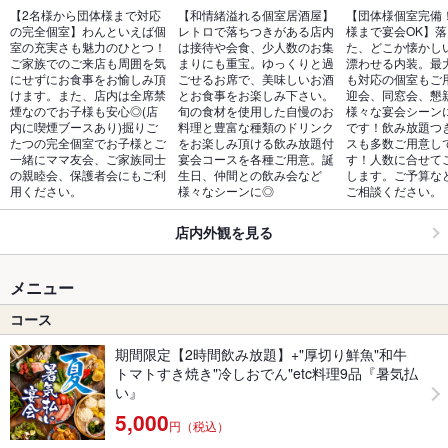
【2名様から団体様まで対応
【和情緒溢れる個室居酒屋】
【団体様個室完備！
の完全個室】わんといえば個
レトロで落ちつきがある店内
様まで宴会OK】
室の充実さも魅力のひとつ！
は接待や会食、少人数のお集
た、どこか懐かし
ご家族でのご来店も周囲を気
まりにも重宝。ゆっくりと過
漂わせる内装。最大
にせずにお食事をお愉しみ頂
ごせるお席で、美味しいお酒
も対応の個室もご
けます。また、店内は全席禁
とお食事をお楽しみ下さい。
迎会、同窓会、懇
煙なのでお子様も安心◎(店
旬の食材を使用した自慢のお
様々な宴会シーン
内に喫煙ブースあり)掘りご
料理と豊富な種類のドリンク
です！飲み放題つ
たつの完全個室でお子様とご
をお楽しみ頂ける飲み放題付
スも多数ご用意し
一緒にママ友会、ご家族同士
宴会コースを各種ご用意。誕
す！人数に合せて
の親睦会、保護者会にもご利
生日、仲間との飲み会など
します。ご予算な
用ください。
様々なシーンに◎
ご相談ください。
店内外観を見る
メニュー
コース
期間限定【2時間飲み放題】+"厚切り鮮魚"和牛
トマトすき焼き"冷しおでん"etc料理9品『暑気払
い』
5,000
円（税込）