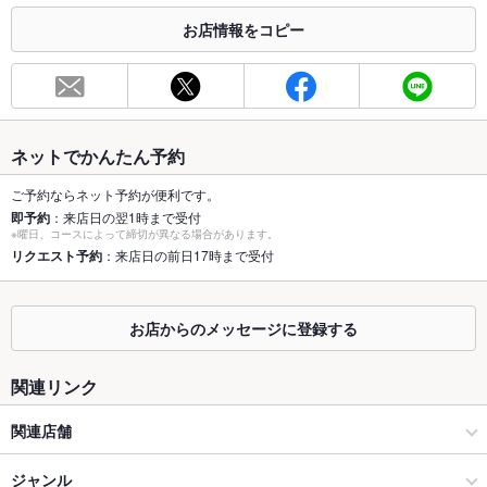
お店情報をコピー
お席
総席数
90席(最大40名様まで収容可能。宇田川町の居酒屋で飲み放題
宴会♪)
最大宴会収
40人(団体様大歓迎！40名迄収容可能な宴会個室を完備。)
容人数
ネットでかんたん予約
個室
あり ：個室は2名様～最大40名様まで収容可能な完全個室を完
ご予約ならネット予約が便利です。
備しております。店内に喫煙ブースあり。
即予約
：来店日の翌1時まで受付
※曜日、コースによって締切が異なる場合があります。
座敷
リクエスト予約
：来店日の前日17時まで受付
あり ：全席、靴を脱いで上がって頂くお座敷形式です
掘りごたつ
あり ：全席、靴を脱いで上がって頂く掘りごたつ式のお座敷で
す
お店からのメッセージに登録する
カウンター
なし ：カウンター席はございませんが、お一人様からご利用頂
けるテーブル席をご用意しております。
関連リンク
ソファー
なし ：ソファー席はございませんが、多種多様のお席をご用意
関連店舗
しております。
くいもの屋 わん
ジャンル
テラス席
なし ：テラスはございませんが、悪天候でも安心の室内でご宴