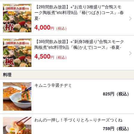
【2時間飲み放題】+"お造り3種盛り""合鴨スモ
ーク陶板煮"etc料理9品『椿(つばき)コース』-春
夏-
4,000
円（税込）
【3時間飲み放題】+”刺身3種盛り"合鴨スモーク
陶板煮"etc料理9品『楓(かえで)コース』-春夏-
4,500
円（税込）
料理
キムニラ辛醤チヂミ
825円（税込）
わんの一押し！手づくりとろ～りチーズつくね
759円（税込）