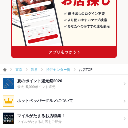
しております。お得なクーポンも併せてご利用下さい。
渋谷駅 × 和食
東京 × 焼き鳥・鶏料理
その他の関連店舗
食べ放題
なし ：食べ放題プランはございませんが、一品一品真心こめて
調理いたします。
渋谷駅 × 焼き鳥・鶏料理
お酒
カクテル充実、焼酎充実、日本酒充実
お子様連れ
お子様連れOK ：ママ友会やお子様連れも大歓迎！掘りごたつ
の完全個室でお食事をお愉しみ下さい。
ウェディン
人数の決まりづらいご宴会もご相談に乗ります。お気軽にお問
グパーティ
い合わせください。
ー二次会
東京
渋谷
渋谷センター街
お店TOP
お祝い・サ
可
夏のポイント還元祭2026
プライズ対
最大15,000ポイント還元
応
ホットペッパーグルメについて
備考
ご不明点などございましたらお気軽にお問い合わせください。
マイルがたまるお店特集！
マイルがたまるお店をご紹介