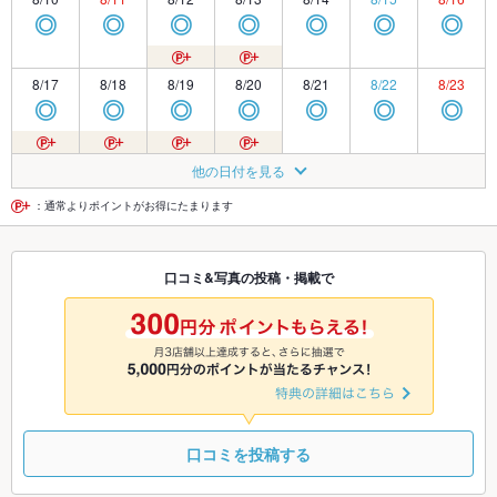
◎
◎
◎
◎
◎
◎
◎
8/17
8/18
8/19
8/20
8/21
8/22
8/23
◎
◎
◎
◎
◎
◎
◎
8/24
8/25
8/26
8/27
8/28
8/29
8/30
他の日付を見る
◎
◎
◎
◎
◎
◎
◎
：通常よりポイントがお得にたまります
8/31
9/1
9/2
9/3
9/4
9/5
9/6
口コミ&写真の投稿・掲載で
休
休
休
休
休
休
◎
9/7
9/8
9/9
9/10
9/11
9/12
9/13
休
休
休
休
休
休
休
口コミを投稿する