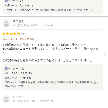
ディナー | 2人
来店シーン：友人・知人と
予約コース：お席のみのご予約（混雑時お席2時間制を頂く場合がございます。）
リクさん
30代後半/男性・来店日：2026/08/03
5.0
ホットペッパーグルメで予約
お料理はどれも美味しく、丁寧に作られている印象を受けました。
飲み放題のメニューも充実していて、提供のスピードも早くて良かったで
す。
この質の高さと雰囲気の良さでこのお値段は、かなりコスパが良いと…
ディナー | 7人
会計：5,001～6,000円/人
来店シーン：会社の宴会
予約コース：3時間飲み放題】+”刺身5種”のどぐろ”和牛”etc料理10品 豪華絢爛『結(むす
び)コース』-春夏-
しろさん
30代前半/女性・投稿日：2026/07/27