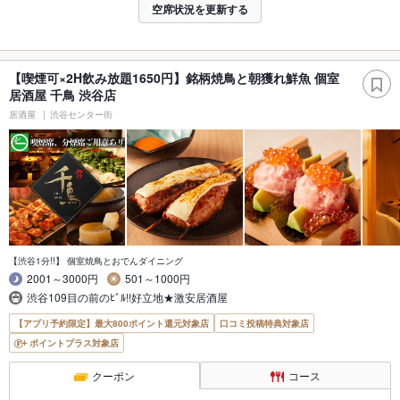
空席状況を更新する
【喫煙可×2H飲み放題1650円】銘柄焼鳥と朝獲れ鮮魚 個室
居酒屋 千鳥 渋谷店
居酒屋
渋谷センター街
【渋谷1分!!】 個室焼鳥とおでんダイニング
2001～3000円
501～1000円
渋谷109目の前のﾋﾞﾙ!!好立地★激安居酒屋
【アプリ予約限定】最大800ポイント還元対象店
口コミ投稿特典対象店
ポイントプラス対象店
クーポン
コース