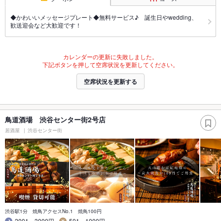
◆かわいいメッセージプレート◆無料サービス♪ 誕生日やwedding、
歓送迎会など大歓迎です！
カレンダーの更新に失敗しました。
下記ボタンを押して空席状況を更新してください。
空席状況を更新する
鳥道酒場 渋谷センター街2号店
居酒屋
渋谷センター街
渋谷駅1分 焼鳥アクセスNo.1 焼鳥100円
2001～3000円
501～1000円