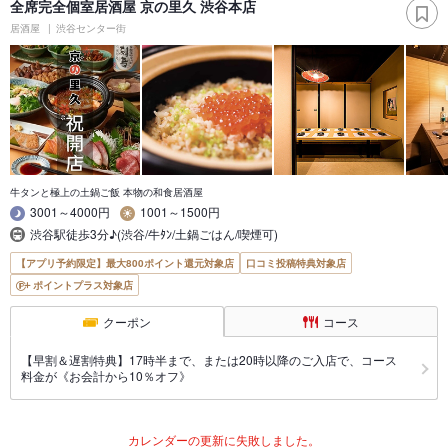
全席完全個室居酒屋 京の里久 渋谷本店
居酒屋
渋谷センター街
牛タンと極上の土鍋ご飯 本物の和食居酒屋
3001～4000円
1001～1500円
渋谷駅徒歩3分♪(渋谷/牛ﾀﾝ/土鍋ごはん/喫煙可)
【アプリ予約限定】最大800ポイント還元対象店
口コミ投稿特典対象店
ポイントプラス対象店
クーポン
コース
【早割＆遅割特典】17時半まで、または20時以降のご入店で、コース
料金が《お会計から10％オフ》
カレンダーの更新に失敗しました。