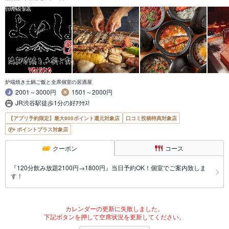
炉端焼き土鍋ご飯と全席個室の居酒屋
2001～3000円
1501～2000円
JR渋谷駅徒歩1分の好ｱｸｾｽ!
【アプリ予約限定】最大800ポイント還元対象店
口コミ投稿特典対象店
ポイントプラス対象店
クーポン
コース
『120分飲み放題2100円→1800円』当日予約OK！個室でご案内致しま
す！
カレンダーの更新に失敗しました。
下記ボタンを押して空席状況を更新してください。