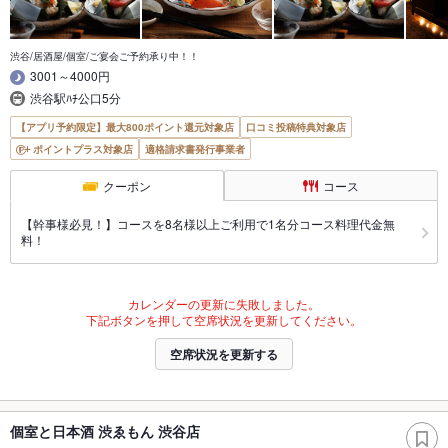
渋谷/居酒屋/個室/ご宴会ご予約承り中！！
3001～4000円
渋谷駅ﾊﾁ公口5分
【アプリ予約限定】最大800ポイント還元対象店
口コミ投稿特典対象店
ポイントプラス対象店
適格請求書発行事業者
クーポン
コース
【幹事様必見！】コースを8名様以上ご利用で1名分コース料理代金無
料！
カレンダーの更新に失敗しました。
下記ボタンを押して空席状況を更新してください。
空席状況を更新する
個室と日本酒 渋ゑもん 渋谷店