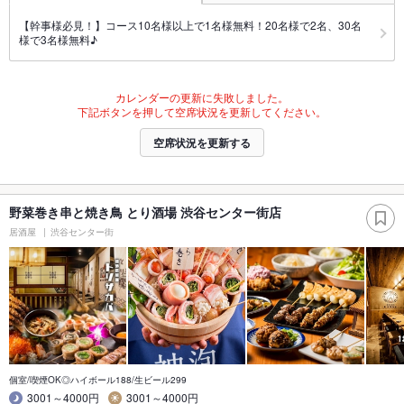
【幹事様必見！】コース10名様以上で1名様無料！20名様で2名、30名
様で3名様無料♪
カレンダーの更新に失敗しました。
下記ボタンを押して空席状況を更新してください。
空席状況を更新する
野菜巻き串と焼き鳥 とり酒場 渋谷センター街店
居酒屋
渋谷センター街
個室/喫煙OK◎ハイボール188/生ビール299
3001～4000円
3001～4000円