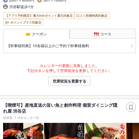
渋谷駅徒歩1分
【アプリ予約限定】最大800ポイント還元対象店
口コミ投稿特典対象店
ポイントプラス対象店
クーポン
コース
【幹事様特典】10名様以上のご予約で幹事様無料
カレンダーの更新に失敗しました。
下記ボタンを押して空席状況を更新してください。
空席状況を更新する
【喫煙可】産地直送の旨い魚と創作料理 個室ダイニング隠
れ屋 渋谷店
居酒屋
渋谷センター街