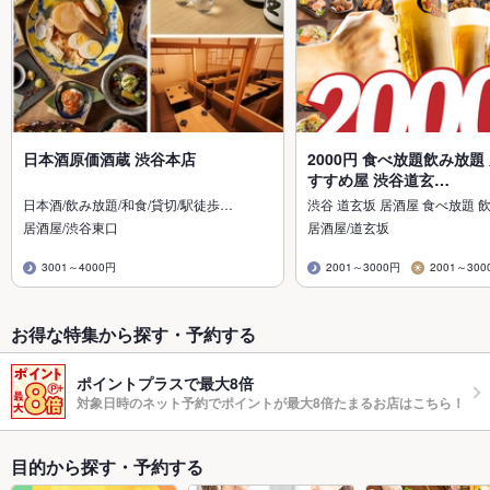
日本酒原価酒蔵 渋谷本店
2000円 食べ放題飲み放題
すすめ屋 渋谷道玄…
日本酒/飲み放題/和食/貸切/駅徒歩…
渋谷 道玄坂 居酒屋 食べ放題 
居酒屋/渋谷東口
居酒屋/道玄坂
3001～4000円
2001～3000円
2001～300
お得な特集から探す・予約する
ポイントプラスで最大8倍
対象日時のネット予約でポイントが最大8倍たまるお店はこちら！
目的から探す・予約する