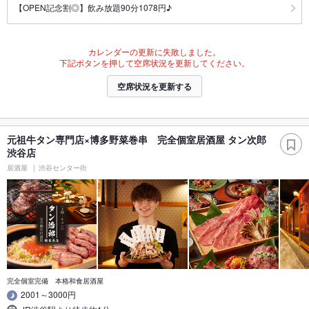
【OPEN記念割◎】飲み放題90分1078円♪
カレンダーの更新に失敗しました。
下記ボタンを押して空席状況を更新してください。
空席状況を更新する
元祖牛タン専門店×博多野菜巻串 完全個室居酒屋 タン次郎
渋谷店
居酒屋
渋谷センター街
完全個室完備 本格和食居酒屋
2001～3000円