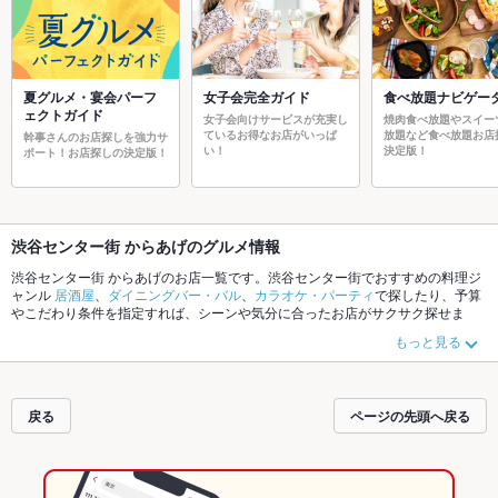
夏グルメ・宴会パーフ
女子会完全ガイド
食べ放題ナビゲー
ェクトガイド
女子会向けサービスが充実し
焼肉食べ放題やスイー
ているお得なお店がいっぱ
放題など食べ放題お店
幹事さんのお店探しを強力サ
い！
決定版！
ポート！お店探しの決定版！
渋谷センター街 からあげのグルメ情報
渋谷センター街 からあげのお店一覧です。渋谷センター街でおすすめの料理ジ
ャンル
居酒屋
、
ダイニングバー・バル
、
カラオケ・パーティ
で探したり、予算
やこだわり条件を指定すれば、シーンや気分に合ったお店がサクサク探せま
す。ご希望に合ったお店が見つからなかったら、近隣のエリア
道玄坂
、
渋谷セ
もっと見る
ンター街
、
宇田川町
もチェックしてみてください。ホットペッパーグルメな
ら、お得なクーポンはもちろん、こだわりメニュー
お茶漬け
、
馬刺し
、
モツ煮
込み
や季節のおすすめ料理など、お店の最新情報をご紹介しているので安心！
24時間使える簡単便利なネット予約が使えるお店も拡大中です。友達どうしの
戻る
ページの先頭へ戻る
飲み会にも、会社の宴会にも、デートやパーティーにもお得に便利にホットペ
ッパーグルメをご利用ください。