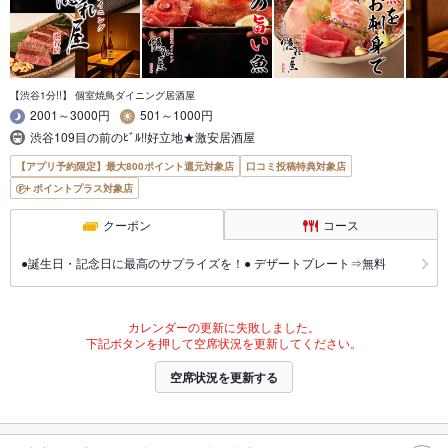
【渋谷1分!!】 個室焼鳥ダイニング居酒屋
2001～3000円
501～1000円
渋谷109目の前のﾋﾞﾙ!!好立地★激安居酒屋
【アプリ予約限定】最大800ポイント還元対象店
口コミ投稿特典対象店
ポイントプラス対象店
クーポン
コース
●誕生日・記念日に最高のサプライズを！● デザートプレート⇒無料
カレンダーの更新に失敗しました。
下記ボタンを押して空席状況を更新してください。
空席状況を更新する