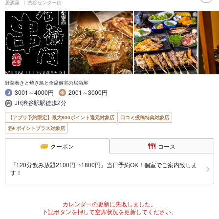
居酒屋
渋谷センター街
野菜巻きと焼き鳥と全席個室の居酒屋
3001～4000円
2001～3000円
JR渋谷駅駅徒歩2分
【アプリ予約限定】最大800ポイント還元対象店
口コミ投稿特典対象店
ポイントプラス対象店
クーポン
コース
『120分飲み放題2100円→1800円』当日予約OK！個室でご案内致しま
す！
カレンダーの更新に失敗しました。
下記ボタンを押して空席状況を更新してください。