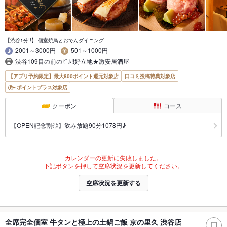
【渋谷1分!!】 個室焼鳥とおでんダイニング
2001～3000円
501～1000円
渋谷109目の前のﾋﾞﾙ!!好立地★激安居酒屋
【アプリ予約限定】最大800ポイント還元対象店
口コミ投稿特典対象店
ポイントプラス対象店
クーポン
コース
【OPEN記念割◎】飲み放題90分1078円♪
カレンダーの更新に失敗しました。
下記ボタンを押して空席状況を更新してください。
空席状況を更新する
全席完全個室 牛タンと極上の土鍋ご飯 京の里久 渋谷店