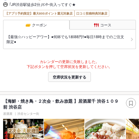
｢JR渋谷駅徒歩2分｣ｾﾝﾀｰ街入ってすぐ★
【アプリ予約限定】最大800ポイント還元対象店
口コミ投稿特典対象店
クーポン
コース
【最強☆ハッピーアワー】●何杯でも1杯88円!!●毎日18時までのご注文
限定●
カレンダーの更新に失敗しました。
下記ボタンを押して空席状況を更新してください。
空席状況を更新する
【海鮮・焼き鳥・２次会・飲み放題 】居酒屋千 渋谷１０９
前 渋谷店
居酒屋
渋谷センター街