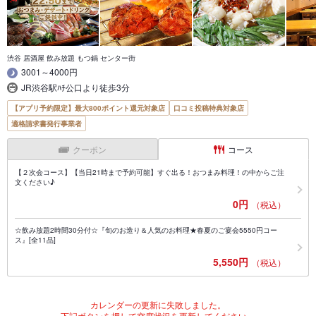
渋谷 居酒屋 飲み放題 もつ鍋 センター街
3001～4000円
JR渋谷駅ﾊﾁ公口より徒歩3分
【アプリ予約限定】最大800ポイント還元対象店
口コミ投稿特典対象店
適格請求書発行事業者
クーポン
コース
【２次会コース】【当日21時まで予約可能】すぐ出る！おつまみ料理！の中からご注
文ください♪
0円
（税込）
☆飲み放題2時間30分付☆『旬のお造り＆人気のお料理★春夏のご宴会5550円コー
ス』[全11品]
5,550円
（税込）
カレンダーの更新に失敗しました。
下記ボタンを押して空席状況を更新してください。