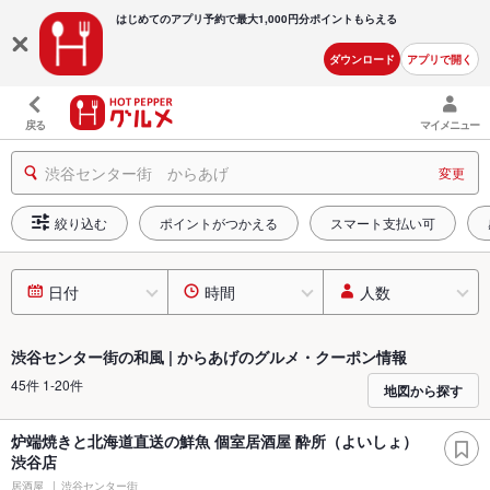
はじめてのアプリ予約で最大
1,000円分ポイントもらえる
ダウンロード
アプリで開く
戻る
マイメニュー
渋谷センター街 からあげ
変更
絞り込む
ポイントがつかえる
スマート支払い可
日付
時間
人数
渋谷センター街の和風 | からあげのグルメ・クーポン情報
45件 1-20件
地図から探す
炉端焼きと北海道直送の鮮魚 個室居酒屋 酔所（よいしょ）
渋谷店
居酒屋
渋谷センター街