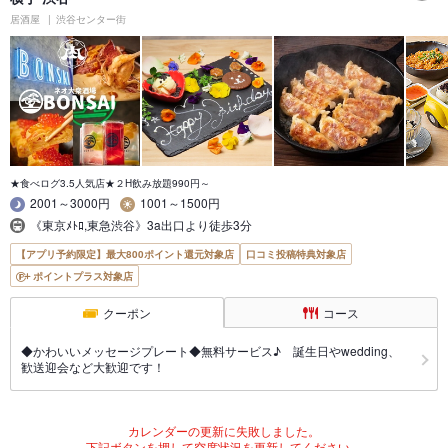
居酒屋
渋谷センター街
★食べログ3.5人気店★２H飲み放題990円～
2001～3000円
1001～1500円
《東京ﾒﾄﾛ,東急渋谷》3a出口より徒歩3分
【アプリ予約限定】最大800ポイント還元対象店
口コミ投稿特典対象店
ポイントプラス対象店
クーポン
コース
◆かわいいメッセージプレート◆無料サービス♪ 誕生日やwedding、
歓送迎会など大歓迎です！
カレンダーの更新に失敗しました。
下記ボタンを押して空席状況を更新してください。