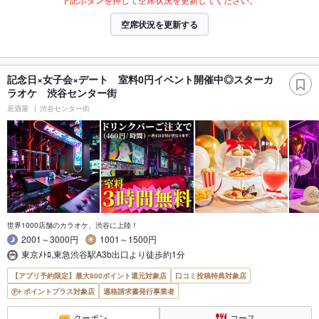
空席状況を更新する
記念日×女子会×デート 室料0円イベント開催中◎スターカ
ラオケ 渋谷センター街
居酒屋
渋谷センター街
世界1000店舗のカラオケ、渋谷に上陸！
2001～3000円
1001～1500円
東京ﾒﾄﾛ,東急渋谷駅A3b出口より徒歩約1分
【アプリ予約限定】最大800ポイント還元対象店
口コミ投稿特典対象店
ポイントプラス対象店
適格請求書発行事業者
クーポン
コース