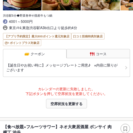
渋谷駅5分◆野菜巻串や国産牛もつ鍋
4001～5000円
東京ﾒﾄﾛ,東急渋谷駅A3b出口より徒歩約4分
【アプリ予約限定】最大800ポイント還元対象店
口コミ投稿特典対象店
ポイントプラス対象店
クーポン
コース
【誕生日やお祝い時に】メッセージプレートご用意♪ ※内容に限りが
ございます
カレンダーの更新に失敗しました。
下記ボタンを押して空席状況を更新してください。
空席状況を更新する
【食べ放題×フルーツサワー】ネオ大衆居酒屋 ボンサイ 肉
横丁 渋谷