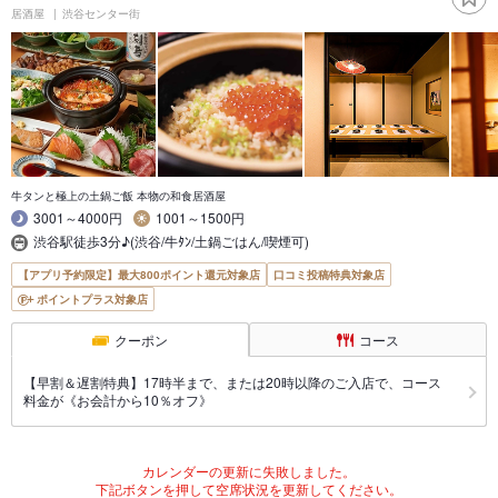
居酒屋
渋谷センター街
牛タンと極上の土鍋ご飯 本物の和食居酒屋
3001～4000円
1001～1500円
渋谷駅徒歩3分♪(渋谷/牛ﾀﾝ/土鍋ごはん/喫煙可)
【アプリ予約限定】最大800ポイント還元対象店
口コミ投稿特典対象店
ポイントプラス対象店
クーポン
コース
【早割＆遅割特典】17時半まで、または20時以降のご入店で、コース
料金が《お会計から10％オフ》
カレンダーの更新に失敗しました。
下記ボタンを押して空席状況を更新してください。