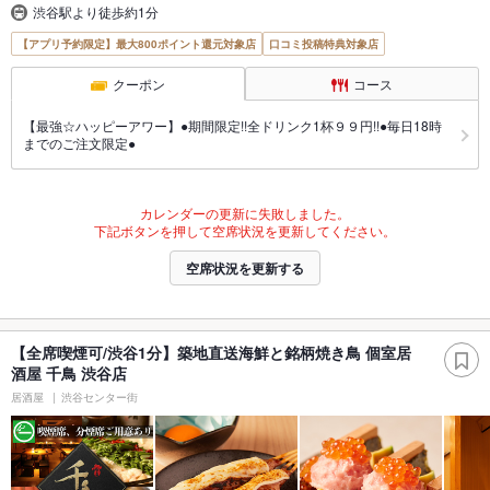
渋谷駅より徒歩約1分
【アプリ予約限定】最大800ポイント還元対象店
口コミ投稿特典対象店
クーポン
コース
【最強☆ハッピーアワー】●期間限定!!全ドリンク1杯９９円!!●毎日18時
までのご注文限定●
カレンダーの更新に失敗しました。
下記ボタンを押して空席状況を更新してください。
空席状況を更新する
【全席喫煙可/渋谷1分】築地直送海鮮と銘柄焼き鳥 個室居
酒屋 千鳥 渋谷店
居酒屋
渋谷センター街