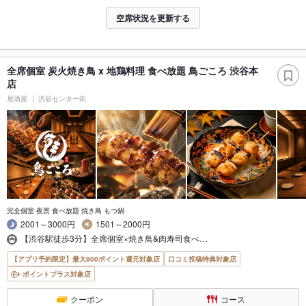
空席状況を更新する
全席個室 炭火焼き鳥 x 地鶏料理 食べ放題 鳥ごころ 渋谷本
店
居酒屋
渋谷センター街
完全個室 夜景 食べ放題 焼き鳥 もつ鍋
2001～3000円
1501～2000円
【渋谷駅徒歩3分】全席個室×焼き鳥&肉寿司食べ…
【アプリ予約限定】最大800ポイント還元対象店
口コミ投稿特典対象店
ポイントプラス対象店
クーポン
コース