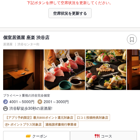
下記ボタンを押して空席状況を更新してください。
空席状況を更新する
個室居酒屋 座楽 渋谷店
居酒屋
渋谷センター街
プライベート重視の渋谷完全個室
4001～5000円
2001～3000円
渋谷駅徒歩30秒の居酒屋!
【アプリ予約限定】最大800ポイント還元対象店
口コミ投稿特典対象店
ポイントプラス対象店
適格請求書発行事業者
クーポン
コース