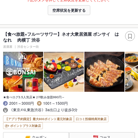
空席状況を更新する
【食べ放題×フルーツサワー】ネオ大衆居酒屋 ボンサイ は
なれ 肉横丁 渋谷
居酒屋
渋谷センター街
★食べログ3.5人気店★２H飲み放題990円～
2001～3000円
1001～1500円
《東京ﾒﾄﾛ,東急渋谷》3a出口より徒歩3分
【アプリ予約限定】最大800ポイント還元対象店
口コミ投稿特典対象店
ポイントプラス対象店
クーポン
コース