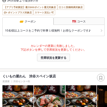
JR渋谷駅より徒歩約1分
【アプリ予約限定】最大800ポイント還元対象店
口コミ投稿特典対象店
ポイントプラス対象店
スマート支払い可
クーポン
コース
10名様以上コースをご予約で幹事１様無料！お得なクーポンです♪
カレンダーの更新に失敗しました。
下記ボタンを押して空席状況を更新してください。
空席状況を更新する
くいもの屋わん 渋谷スペイン坂店
居酒屋
渋谷センター街