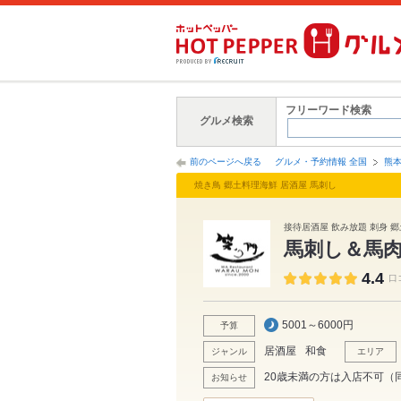
フリーワード検索
グルメ検索
前のページへ戻る
グルメ・予約情報 全国
熊
焼き鳥 郷土料理海鮮 居酒屋 馬刺し
接待居酒屋 飲み放題 刺身 
馬刺し＆馬肉
4.4
口
5001～6000円
予算
居酒屋
和食
ジャンル
エリア
20歳未満の方は入店不可（
お知らせ