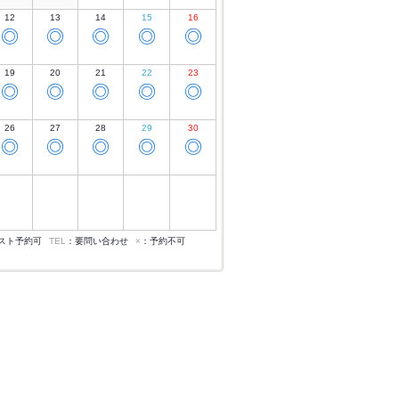
12
13
14
15
16
◎
◎
◎
◎
◎
19
20
21
22
23
◎
◎
◎
◎
◎
26
27
28
29
30
◎
◎
◎
◎
◎
スト予約可
TEL
：要問い合わせ
×
：予約不可