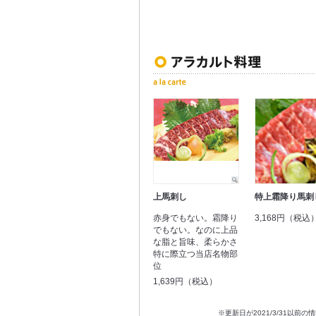
上馬刺し
特上霜降り馬刺
赤身でもない。霜降り
3,168円（税込
でもない。なのに上品
な脂と旨味、柔らかさ
特に際立つ当店名物部
位
1,639円（税込）
※更新日が2021/3/31