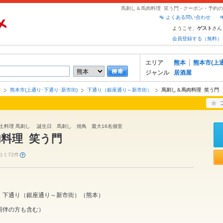
馬刺し＆馬肉料理 笑う門 - クーポン・予約
よくある問い合わせ
ようこそ、
さん
ゲスト
会員登録する（無料）
エリア
熊本
熊本市(上
ジャンル
居酒屋
本
熊本市(上通り･下通り･新市街)
下通り（銀座通り～新市街）
馬刺し＆馬肉料理 笑う門
郷土料理 馬刺し 誕生日 馬刺し 焼鳥 最大16名個室
料理 笑う門
コミ72件
下通り（銀座通り～新市街）
（
熊本
）
同伴の方も含む）