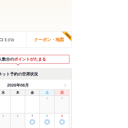
コミ
クーポン・地図
(
72
)
人数分の
ポイントがたまる
ネット予約の空席状況
2026年08月
水
木
金
土
日
1
2
5
6
7
8
9
◎
◎
◎