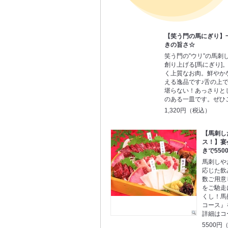
【笑う門の馬にぎり】
きの旨さ☆
笑う門の”ウリ”の馬刺
創り上げる[馬にぎり]
く上質なお肉。鮮やか
える逸品です♪舌の上
堪らない！あっさりと
のある一皿です。ぜひ
1,320円（税込）
【馬刺し
ス！】宴
きで550
馬刺しや
応じた飲
数ご用意
をご馳走
くし！馬
コース』
詳細はコ
5500円