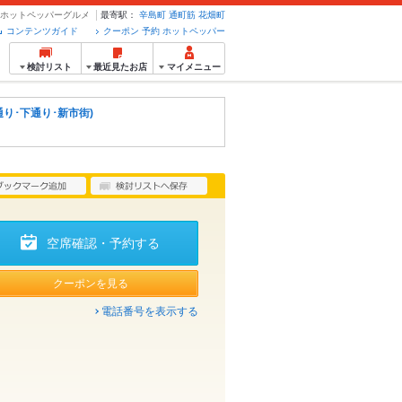
のホットペッパーグルメ
最寄駅：
辛島町
通町筋
花畑町
コンテンツガイド
クーポン 予約 ホットペッパー
検討リスト
最近見たお店
マイメニュー
通り･下通り･新市街)
空席確認・予約する
クーポンを見る
電話番号を表示する