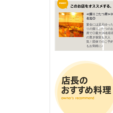
≪掘りごたつ席≫1
名迄◎
宴会には足元ゆっ
りの掘りごたつの
席で◎最大16名収
の寛ぎ個室も大人
気！団体でのご予
もお気軽に♪