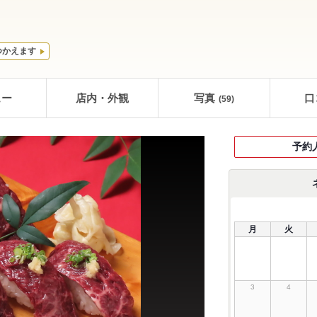
つかえます
ュー
店内・外観
写真
口
(59)
予約
月
火
3
4