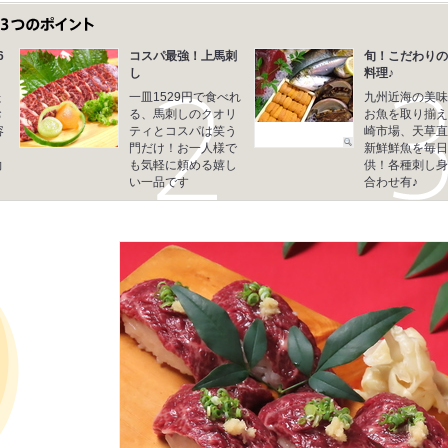
6
コスパ最強！上馬刺
旬！こだわりの
し
料理♪
た
一皿1529円で食べれ
九州近海の美味
お
る、馬刺しのクオリ
お魚を取り揃え
容
ティとコスパは笑う
崎市場、天草直
門だけ！お一人様で
新鮮鮮魚を毎日
約
も気軽に頼める嬉し
供！各種刺し身
い一品です
合わせ有♪