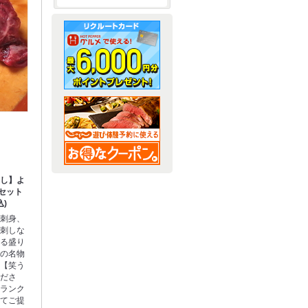
刺し】よ
セット
込)
モ刺身、
バ刺しな
める盛り
本の名物
ら【笑う
くださ
質ランク
にてご提