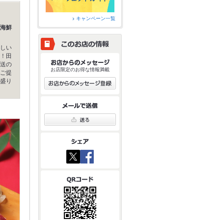
キャンペーン一覧
海鮮
しい
！田
送の
お店限定のお得な情報満載
ご提
盛り