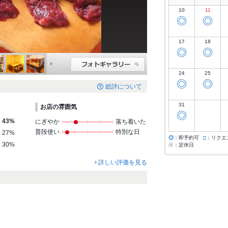
10
11
◎
◎
17
18
◎
◎
24
25
◎
◎
総評について
31
お店の雰囲気
◎
43%
にぎやか
落ち着いた
普段使い
特別な日
27%
◎
：即予約可
□
：リクエ
30%
休
：定休日
詳しい評価を見る