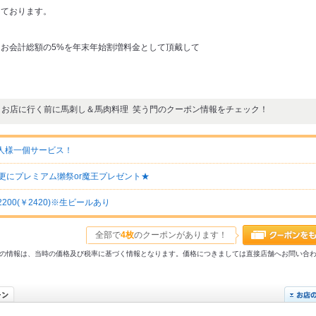
しております。
がらお会計総額の5%を年末年始割増料金として頂戴して
お店に行く前に馬刺し＆馬肉料理 笑う門のクーポン情報をチェック！
人様一個サービス！
更にプレミアム獺祭or魔王プレゼント★
2200(￥2420)※生ビールあり
全部で
4枚
のクーポンがあります！
31以前の情報は、当時の価格及び税率に基づく情報となります。価格につきましては直接店舗へお問い合