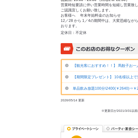
営業時短要請に伴い営業時間を短縮し営業致
ご認識宜しくお願い致します。
お客様へ 年末年始料金のお知らせ
12／28 から 1／4の期間中は、大変恐縮な
おります。
定休日：
不定休
【観光客におすすめ！！】 馬餃子お一
【期間限定プレゼント】 10名様以上で
単品飲み放題100分\2400(￥2640)⇒￥
2026/05/14 更新
※更新日が2021/3/