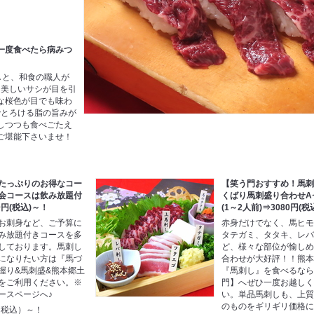
一度食べたら病みつ
しと、和食の職人が
。美しいサシが目を引
な桜色が目でも味わ
でとろける脂の旨みが
しつつも食べごたえ
ご堪能下さいませ！
たっぷりのお得なコー
【笑う門おすすめ！馬
会コースは飲み放題付
くばり馬刺盛り合わせA
0円(税込)～！
(1～2人前)⇒3080円(税
お刺身など、ご予算に
赤身だけでなく、馬ヒ
み放題付きコースを多
タテガミ、タタキ、レ
しております。馬刺し
ど、様々な部位が愉し
になりたい方は『馬づ
合わせが大好評！！熊
握り&馬刺盛&熊本郷土
『馬刺し』を食べるな
をご利用ください。※
門】へぜひ一度お越し
ースページへ♪
い。単品馬刺しも、上
のものをギリギリ価格
（税込）～！