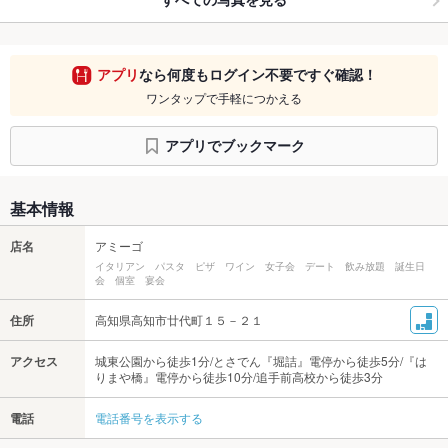
アプリ
なら何度もログイン不要ですぐ確認！
ワンタップで手軽につかえる
アプリでブックマーク
基本情報
店名
アミーゴ
イタリアン パスタ ピザ ワイン 女子会 デート 飲み放題 誕生日
会 個室 宴会
住所
高知県高知市廿代町１５－２１
アクセス
城東公園から徒歩1分/とさでん『堀詰』電停から徒歩5分/『は
りまや橋』電停から徒歩10分/追手前高校から徒歩3分
電話
電話番号を表示する