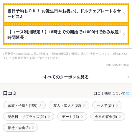
当日予約もＯＫ！ お誕生日やお祝いに ドルチェプレートをサ
ービス♪
【コース利用限定！】18時までの開始で+1000円で飲み放題1
時間延長！
※更新日が2021/3/31以前の情報は、当時の価格及び税率に基づく情報となります。価格につき
ましては直接店舗へお問い合わせください。
2026/05/19 更新
すべてのクーポンを見る
口コミ
口コミ機能について
家族・子供と(106)
友人・知人と(63)
一人で(24)
記念日・サプライズ(21)
デート(13)
会社の宴会(5)
接待・会食(3)