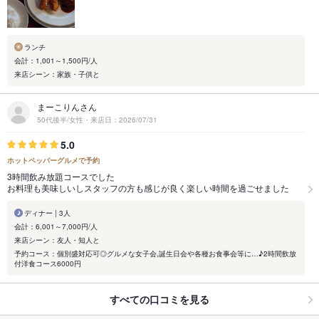
ランチ
会計：1,001～1,500円/人
来店シーン：家族・子供と
まーこりんさん
50代後半/女性・来店日：2026/07/31
5.0
ホットペッパーグルメで予約
3時間飲み放題コースでした
お料理も美味しいしスタッフの方も感じが良く楽しい時間を過ごせました
ディナー | 3人
会計：6,001～7,000円/人
来店シーン：友人・知人と
予約コース：個別盛対応可◎グルメな女子会,誕生日会や各種お食事会等に…♪2時間飲放
付洋食コース6000円
すべての口コミを見る