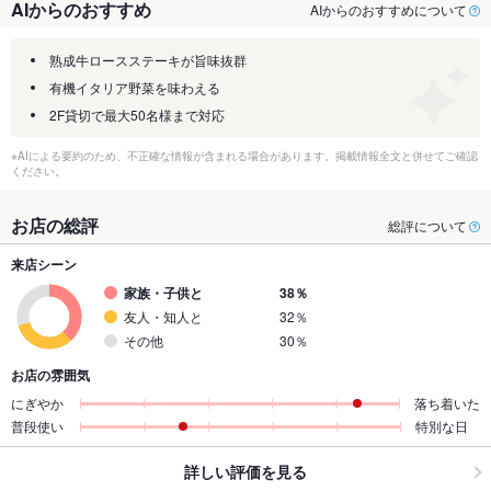
AIからのおすすめ
AIからのおすすめについて
熟成牛ロースステーキが旨味抜群
有機イタリア野菜を味わえる
2F貸切で最大50名様まで対応
※AIによる要約のため、不正確な情報が含まれる場合があります。掲載情報全文と併せてご確認
ください。
お店の総評
総評について
来店シーン
家族・子供と
38％
友人・知人と
32％
その他
30％
お店の雰囲気
にぎやか
落ち着いた
普段使い
特別な日
詳しい評価を見る