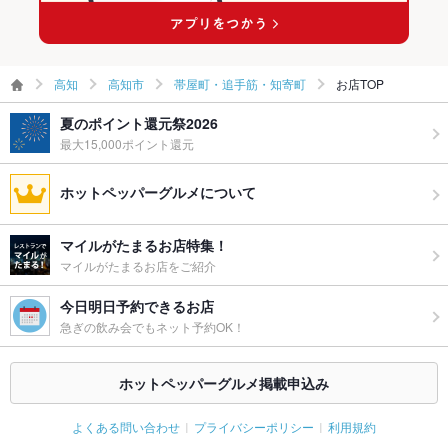
ウェディン
貸切は30名様～最大50名様までOK！（ご予算・人数などはご
グパーティ
相談ください☆）
ー二次会
高知
高知市
帯屋町・追手筋・知寄町
お店TOP
お祝い・サ
可
プライズ対
応
夏のポイント還元祭2026
最大15,000ポイント還元
ライブショ
あり
ー
ホットペッパーグルメについて
ペット同伴
可
マイルがたまるお店特集！
備考
貸切は30名様～最大50名様までOK！（ご予算・人数などはご
マイルがたまるお店をご紹介
相談ください☆）
今日明日予約できるお店
急ぎの飲み会でもネット予約OK！
ホットペッパーグルメ掲載申込み
よくある問い合わせ
プライバシーポリシー
利用規約