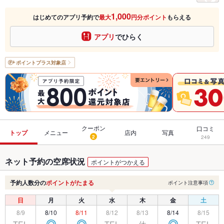
1,000
はじめてのアプリ予約で
最大
円分ポイント
もらえる
アプリ
でひらく
ポイントプラス
対象店
クーポン
口コミ
トップ
メニュー
店内
写真
2
249
ネット予約の空席状況
ポイントがつかえる
予約人数分の
ポイントがたまる
ポイント注意事項
日
月
火
水
木
金
土
8/9
8/10
8/11
8/12
8/13
8/14
8/15