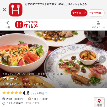
はじめてのアプリ予約で最大
1,000円分ポイントもらえる
ダウンロード
アプリで開く
一覧
マイメニュー
イタリアン・フレンチ | 帯屋町・追手筋・知寄町 | 高知県
アミーゴ
気軽に楽しめる☆イタリアンレストラン
4.6
249
口コミ
件
2001～3000円
1001～1500円
ただいま営業中
11:30～14:30