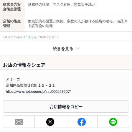
従業員の安
勤務時の検温、マスク着用、頻繁な手洗い
全衛生管理
店舗の衛生
換気設備の設置と換気、多数の人が触れる箇所の消毒、備品/卓
管理
上設置物の消毒
※各項目の詳細は
こちら
をご確認ください。
続きを見る
たばこ
お店の情報をシェア
禁煙・喫煙
全席禁煙
お席をご考慮致しますので、お気軽にご相談くださいませ。
アミーゴ
高知県高知市廿代町１５－２１
喫煙専用室
なし
https://www.hotpepper.jp/strJ000553507/
※2020年4月1日～受動喫煙対策に関する法律が施行されています。正しい情報はお店へお問い
合わせください。
お店情報をコピー
お席
総席数
50席(少人数～大人数まで様々なタイプの個室をご用意しており
ます！)