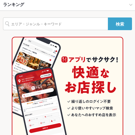
高知市 × イタリアン
帯屋町・追手筋・知寄町 × イタリアン
はりまや橋駅
ランキング
エビ料理
カニ料理
ソーセージ
天ぷら
ステーキ
ハンバーグ
バリアフリ
なし ：お手伝いが必要な際はお気軽にご連絡ください。お困り
ー
の際はスタッフまでお気軽にお申し付けください。
オムライス
カレーライス
グラタン
ロッシーニ
鴨肉
パスタ
堀詰駅 × イタリアン・フレンチ
帯屋町・追手筋・知寄町 × ダイニングバー・バル
堀詰駅
高知のグルメランキング
検索
駐車場
あり ：提携駐車場あり(ご利用の方は、予約時にお問い合わせく
カルボナーラ
ペペロンチーノ
ピザ
マルゲリータ
生ハム
ださい☆)
堀詰駅 × イタリアン
帯屋町・追手筋・知寄町 × 洋・和洋・各国料理・その他
高知のイタリアン・フレンチランキング
英語メニュ
あり
ダイニングバー・バル
高知
高知のイタリアンランキング
ー
洋・和洋・各国料理・その他
高知 × イタリアン・フレンチ
高知市のグルメランキング
その他設備
不明点等、お気軽に店舗へご相談ください。
その他
高知市 × ダイニングバー・バル
高知 × イタリアン
高知市のイタリアン・フレンチランキング
飲み放題
あり ：2時間飲み放題付コース5000→4000円～有★お料理のみ
コース3500円～も有
高知市 × 洋・和洋・各国料理・その他
高知 × ダイニングバー・バル
高知市のイタリアンランキング
食べ放題
なし ：一品一品真心込めてご提供いたします♪
堀詰駅 × ダイニングバー・バル
高知 × 洋・和洋・各国料理・その他
帯屋町・追手筋・知寄町のグルメランキング
お酒
カクテル充実、焼酎充実、ワイン充実
堀詰駅 × 洋・和洋・各国料理・その他
帯屋町・追手筋・知寄町のイタリアン・フレンチランキング
お子様連れ
お子様連れ歓迎 ：ご家族でのお食事やママ会なども歓迎です★
帯屋町・追手筋・知寄町のイタリアンランキング
ご相談ください