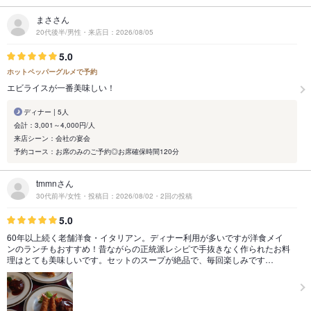
まささん
20代後半/男性・来店日：2026/08/05
5.0
ホットペッパーグルメで予約
エビライスが一番美味しい！
ディナー | 5人
会計：3,001～4,000円/人
来店シーン：会社の宴会
予約コース：お席のみのご予約◎お席確保時間120分
tmmnさん
30代前半/女性・投稿日：2026/08/02・2回の投稿
5.0
60年以上続く老舗洋食・イタリアン。ディナー利用が多いですが洋食メイ
ンのランチもおすすめ！昔ながらの正統派レシピで手抜きなく作られたお料
理はとても美味しいです。セットのスープが絶品で、毎回楽しみです…