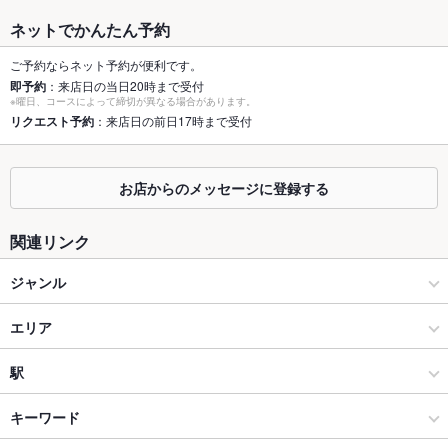
最大宴会収
50人(2階フロアは30名様～貸切OK★)
ネットでかんたん予約
容人数
ご予約ならネット予約が便利です。
個室
あり ：6～12名様まで/13～20名様程度まで※アコーディオンカ
即予約
：来店日の当日20時まで受付
ーテンでの仕切りあり
※曜日、コースによって締切が異なる場合があります。
リクエスト予約
：来店日の前日17時まで受付
座敷
なし ：全席テーブル席になります
掘りごたつ
なし ：全席テーブル席になります
お店からのメッセージに登録する
カウンター
なし ：全席テーブル席になります
関連リンク
ソファー
なし ：全席テーブル席になります
ジャンル
テラス席
なし ：テラスはございませんが、悪天候でも安心の室内でご宴
会をお楽しみください。
イタリアン・フレンチ
エリア
貸切
貸切可 ：30名様～OK※ご相談下さい
イタリアン
帯屋町・追手筋・知寄町
駅
設備
高知市 × イタリアン・フレンチ
帯屋町・追手筋・知寄町 × イタリアン・フレンチ
高知駅
キーワード
Wi-Fi
なし