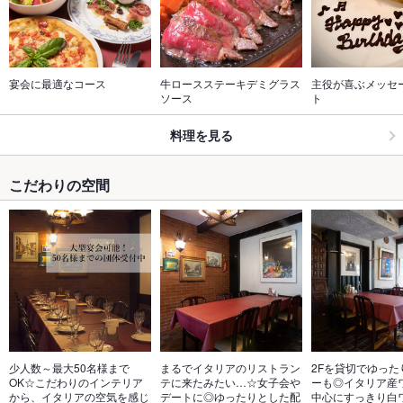
宴会に最適なコース
牛ロースステーキデミグラス
主役が喜ぶメッセ
ソース
ト
料理を見る
こだわりの空間
少人数～最大50名様まで
まるでイタリアのリストラン
2Fを貸切でゆった
OK☆こだわりのインテリア
テに来たみたい…☆女子会や
ーも◎イタリア産
から、イタリアの空気を感じ
デートに◎ゆったりとした配
中心にすっきり白