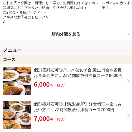
られる広々空間は、料理にも
席で、お料理だけでなくゆっ
ルボディの赤ワイ
雰囲気にもこだわりたい結婚
くり会話も楽しめます
実！
式2次会・各種パーティー・
グルメな女子会にもピッタリ
♪
店内外観を見る
メニュー
コース
個別盛対応可◎グルメな女子会,誕生日会や各種
お食事会等に…♪2時間飲放付洋食コース6000円
6,000
円（税込）
個別盛対応可◎【満足値UP】洋食料理を楽しみ
たい方に…♪2時間飲放付洋食コース7000円
7,000
円（税込）