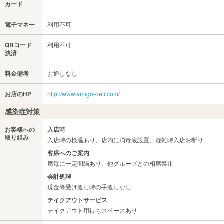
カード
電子マネー
利用不可
QRコード
利用不可
決済
料金備考
お通しなし
お店のHP
http://www.amigo-deli.com/
感染症対策
お客様への
入店時
取り組み
入店時の検温あり、店内に消毒液設置、混雑時入店お断り
客席へのご案内
席毎に一定間隔あり、他グループとの相席禁止
会計処理
現金等受け渡し時の手渡しなし
テイクアウトサービス
テイクアウト用待ちスペースあり