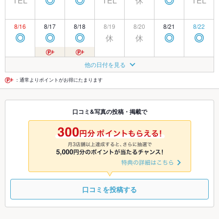
TEL
TEL
休
TEL
◎
◎
◎
8/16
8/17
8/18
8/19
8/20
8/21
8/22
休
休
◎
◎
◎
◎
◎
8/23
8/24
8/25
8/26
8/27
8/28
8/29
他の日付を見る
休
◎
◎
◎
◎
◎
◎
：通常よりポイントがお得にたまります
8/30
8/31
9/1
9/2
9/3
9/4
9/5
口コミ&写真の投稿・掲載で
休
◎
◎
◎
◎
◎
◎
9/6
9/7
9/8
9/9
9/10
9/11
9/12
休
◎
◎
◎
◎
◎
◎
口コミを投稿する