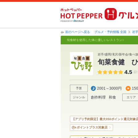
前のページへ戻る
グルメ・予約情報 全国
岩
旬食材を使用した体に優しいレストラン♪
岩手/盛岡/滝沢/新年会/食べ
旬菜食健 
4.5
口
2001～3000円
15
予算
創作料理
和食
ジャンル
エリア
【アプリ予約限定】最大350ポイント還元対象
ポイントプラス対象店