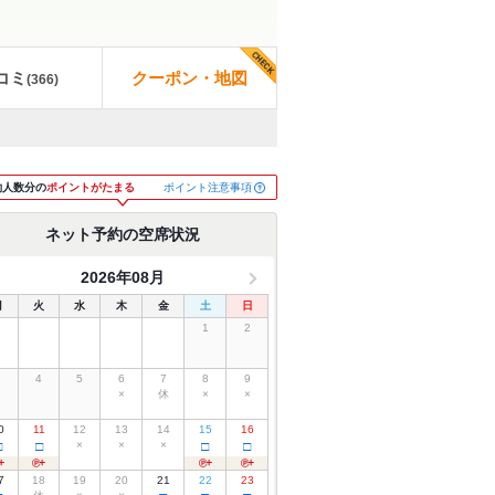
コミ
クーポン・地図
(
366
)
ポイント注意事項
約人数分の
ポイントがたまる
ネット予約の空席状況
2026年08月
月
火
水
木
金
土
日
1
2
3
4
5
6
7
8
9
×
休
×
×
0
11
12
13
14
15
16
□
□
×
×
×
□
□
7
18
19
20
21
22
23