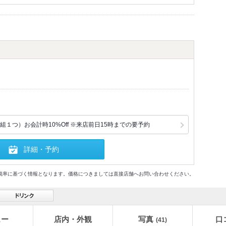
１つ）お会計時10%Off ※来店前日15時までの要予約
詳細・予約
格及び税率に基づく情報となります。価格につきましては直接店舗へお問い合わせください。
ュー
店内・外観
写真
口
(41)