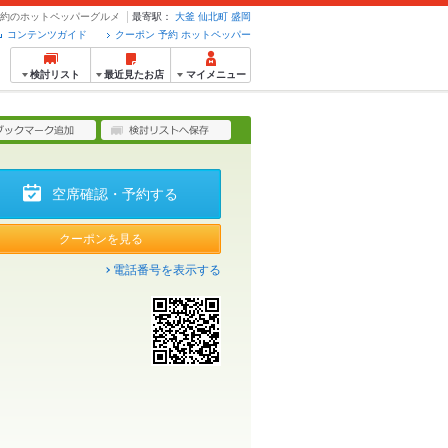
・予約のホットペッパーグルメ
最寄駅：
大釜
仙北町
盛岡
コンテンツガイド
クーポン 予約 ホットペッパー
検討リスト
最近見たお店
マイメニュー
空席確認・予約する
クーポンを見る
電話番号を表示する