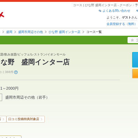
コース | ひな野 盛岡インター店 - クーポン
よくある問い合わせ
ようこそ、
さん
ゲスト
会員登録する（無料）
手
盛岡
盛岡市周辺その他
ひな野 盛岡インター店
コース一覧
放題/飲み放題/ビッフェ/レストラン/イオンモール
ひな野 盛岡インター店
コミ366件
01～2000円
盛岡市周辺その他
（
岩手
）
店
口コミ投稿特典対象店