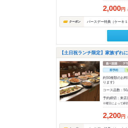
2,000
円
バースデー特典（ケーキ１組
クーポン
【土日祝ランチ限定】家族ずれにも
約50種類のお
ります)
コース品数：5
予約締切：来店
※曜日によって締
2,200
円