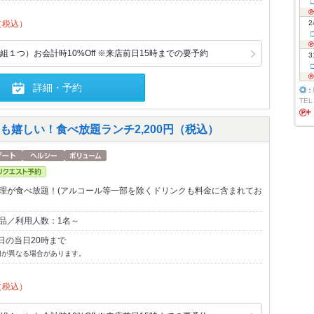
（税込）
2
１つ）お会計時10%Off ※来店前日15時までの要予約
3
詳細・予約
◎
：
TEL
嬉しい！食べ放題ランチ2,200円（税込）
料理が食べ放題！(アルコール等一部を除くドリンクも料金に含まれてお
0品／利用人数：1名～
日の当日20時まで
切が異なる場合があります。
（税込）