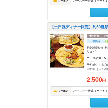
バースデー特典（ケーキ１組
クーポン
【土日祝ディナー限定】約50種類
約50種類のお
ります)
コース品数：5
予約締切：来店
※曜日によって締
2,500
円
バースデー特典（ケーキ１組
クーポン