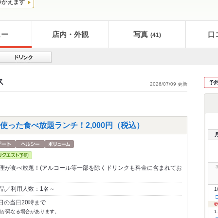
つかえます
ュー
店内・外観
写真
口
(41)
ス
予
2026/07/09 更新
った食べ放題ランチ！2,000円（税込）
料理が食べ放題！(アルコール等一部を除くドリンクも料金に含まれてお
0品／利用人数：1名～
1
日の当日20時まで
切が異なる場合があります。
1