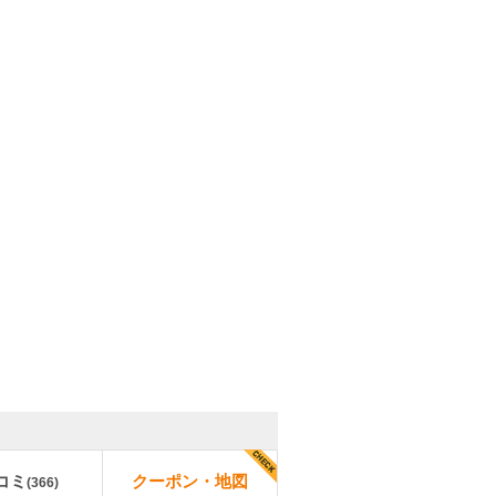
コミ
クーポン・地図
(
366
)