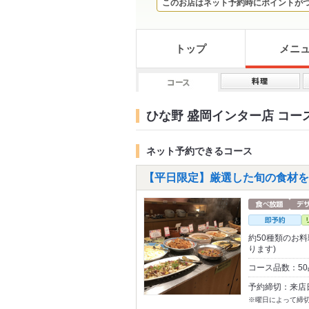
このお店はネット予約時にポイントが
トップ
メニ
ひな野 盛岡インター店 コー
ネット予約できるコース
【平日限定】厳選した旬の食材を使
約50種類のお
ります)
コース品数：5
予約締切：来店
※曜日によって締