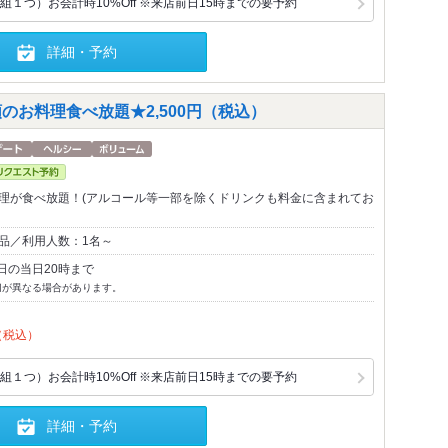
１つ）お会計時10%Off ※来店前日15時までの要予約
詳細・予約
のお料理食べ放題★2,500円（税込）
料理が食べ放題！(アルコール等一部を除くドリンクも料金に含まれてお
0品／利用人数：1名～
日の当日20時まで
切が異なる場合があります。
（税込）
１つ）お会計時10%Off ※来店前日15時までの要予約
詳細・予約