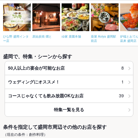
ひな野 盛岡インタ
原始炭焼 燗と
ゆ家 菜園本舗
葵屋 Aoiya 盛岡駅
炉端とおでん
ー店
前店
凪来 盛岡店
盛岡で、特集・シーンから探す
8
50人以上の宴会が可能なお店
1
ウェディングにオススメ！
39
コースじゃなくても飲み放題OKなお店
特集一覧を見る
条件を指定して盛岡市周辺その他のお店を探す
（現在の条件：創作料理）