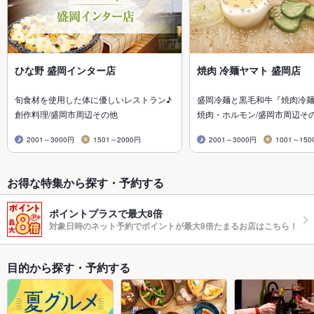
ひな野 盛岡インター店
焼肉 冷麺ヤマト 盛岡店
旬食材を使用した体に優しいレストラン♪
盛岡冷麺と黒毛和牛『焼肉冷
創作料理/盛岡市周辺その他
焼肉・ホルモン/盛岡市周辺そ
2001～3000円
1501～2000円
2001～3000円
1001～150
お得な特集から探す・予約する
ポイントプラスで最大8倍
対象日時のネット予約でポイントが最大8倍たまるお店はこちら！
目的から探す・予約する