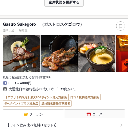
空席状況を更新する
Gastro Sukegoro （ガストロスケゴロウ）
盛岡大通
居酒屋
気軽にお洒落に楽しめる非日常空間♪
3001～4000円
大通北日本銀行徒歩30秒､ﾐｽﾀｰﾄﾞｰﾅﾂ向かい｡
【アプリ予約限定】最大800ポイント還元対象店
口コミ投稿特典対象店
ポイントプラス対象店
適格請求書発行事業者
クーポン
コース
【ワイン飲み比べ無料(1セット)】