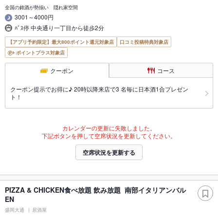
全国の銘酒が勢揃い 隠れ家空間
3001～4000円
ﾊﾞｽ停 中央通り一丁目から徒歩2分
【アプリ予約限定】最大800ポイント還元対象店
口コミ投稿特典対象店
ポイントプラス対象店
クーポン
コース
クーポン提示でお得に♪ 20時以降来店で3 名毎に日本酒1合プレゼン
ト！
カレンダーの更新に失敗しました。
下記ボタンを押して空席状況を更新してください。
空席状況を更新する
PIZZA & CHICKEN食べ放題 飲み放題 南部イタリアンバル
EN
盛岡大通
居酒屋