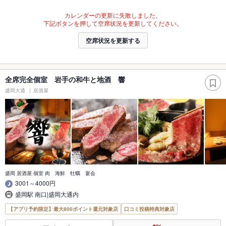
カレンダーの更新に失敗しました。
下記ボタンを押して空席状況を更新してください。
空席状況を更新する
全席完全個室 岩手の和牛と地酒 響
盛岡大通
居酒屋
盛岡 居酒屋 個室 肉 海鮮 牡蠣 宴会
3001～4000円
盛岡駅 南口|盛岡大通内
【アプリ予約限定】最大800ポイント還元対象店
口コミ投稿特典対象店