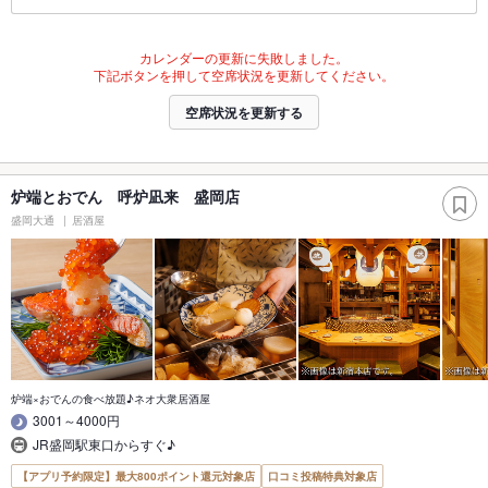
カレンダーの更新に失敗しました。
下記ボタンを押して空席状況を更新してください。
空席状況を更新する
炉端とおでん 呼炉凪来 盛岡店
盛岡大通
居酒屋
炉端×おでんの食べ放題♪ネオ大衆居酒屋
3001～4000円
JR盛岡駅東口からすぐ♪
【アプリ予約限定】最大800ポイント還元対象店
口コミ投稿特典対象店