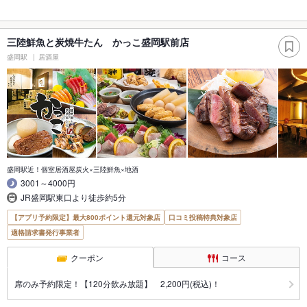
三陸鮮魚と炭焼牛たん かっこ盛岡駅前店
盛岡駅
居酒屋
盛岡駅近！個室居酒屋炭火×三陸鮮魚×地酒
3001～4000円
JR盛岡駅東口より徒歩約5分
【アプリ予約限定】最大800ポイント還元対象店
口コミ投稿特典対象店
適格請求書発行事業者
クーポン
コース
席のみ予約限定！【120分飲み放題】 2,200円(税込)！