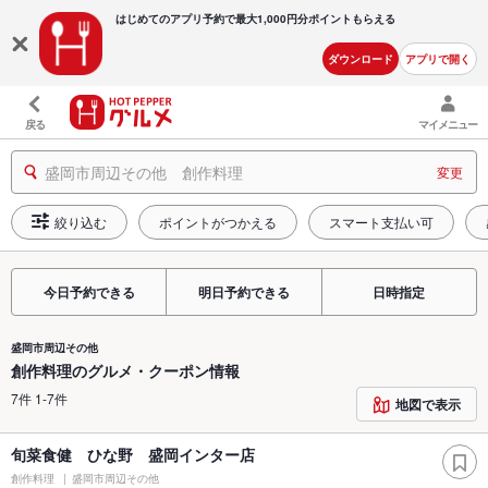
はじめてのアプリ予約で最大
1,000円分ポイントもらえる
ダウンロード
アプリで開く
戻る
マイメニュー
盛岡市周辺その他 創作料理
変更
絞り込む
ポイントがつかえる
スマート支払い可
今日予約できる
明日予約できる
日時指定
盛岡市周辺その他
創作料理のグルメ・クーポン情報
7件 1-7件
地図で表示
旬菜食健 ひな野 盛岡インター店
創作料理
盛岡市周辺その他