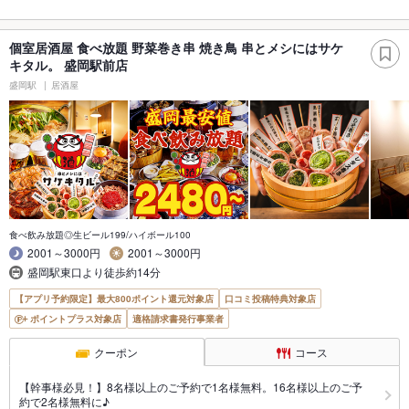
個室居酒屋 食べ放題 野菜巻き串 焼き鳥 串とメシにはサケ
キタル。 盛岡駅前店
盛岡駅
居酒屋
食べ飲み放題◎生ビール199/ハイボール100
2001～3000円
2001～3000円
盛岡駅東口より徒歩約14分
【アプリ予約限定】最大800ポイント還元対象店
口コミ投稿特典対象店
ポイントプラス対象店
適格請求書発行事業者
クーポン
コース
【幹事様必見！】8名様以上のご予約で1名様無料。16名様以上のご予
約で2名様無料に♪