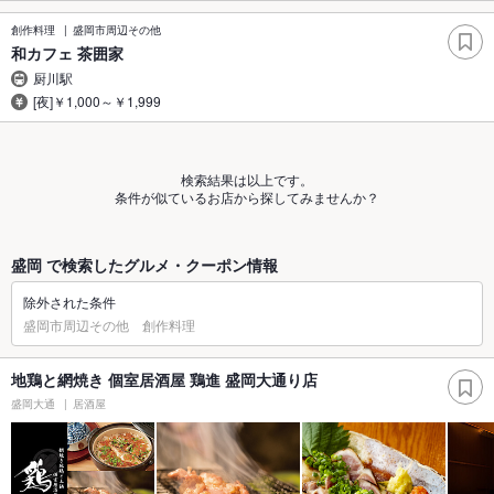
創作料理
盛岡市周辺その他
和カフェ 茶囲家
厨川駅
[夜]￥1,000～￥1,999
検索結果は以上です。
条件が似ているお店から探してみませんか？
盛岡 で検索したグルメ・クーポン情報
除外された条件
盛岡市周辺その他 創作料理
地鶏と網焼き 個室居酒屋 鶏進 盛岡大通り店
盛岡大通
居酒屋