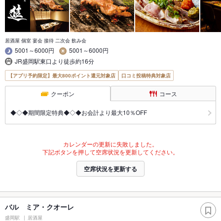
居酒屋 個室 宴会 接待 二次会 飲み会
5001～6000円
5001～6000円
JR盛岡駅東口より徒歩約16分
【アプリ予約限定】最大800ポイント還元対象店
口コミ投稿特典対象店
クーポン
コース
◆◇◆期間限定特典◆◇◆お会計より最大10％OFF
カレンダーの更新に失敗しました。
下記ボタンを押して空席状況を更新してください。
空席状況を更新する
バル ミア・クオーレ
盛岡駅
居酒屋