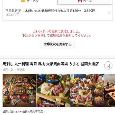
クーポン
コース
平日限定(月～木)東北の地酒50種類付き飲み放題120分 3,520円
→2,420円
カレンダーの更新に失敗しました。
下記ボタンを押して空席状況を更新してください。
空席状況を更新する
馬刺し 九州料理 寿司 馬肉 大衆馬肉酒場 うまる 盛岡大通店
盛岡大通
居酒屋
盛岡大通♪コスパ抜群の馬肉専門店！