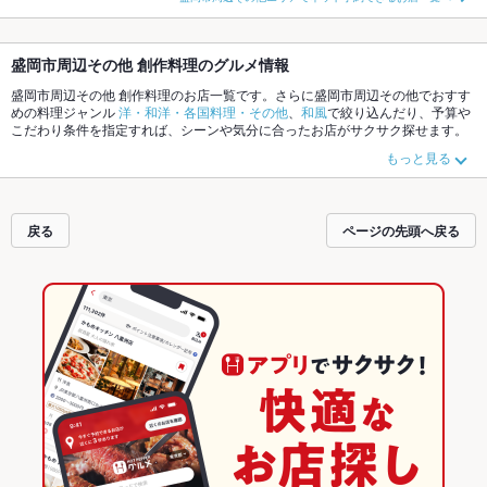
盛岡市周辺その他 創作料理のグルメ情報
盛岡市周辺その他 創作料理のお店一覧です。さらに盛岡市周辺その他でおすす
めの料理ジャンル
洋・和洋・各国料理・その他
、
和風
で絞り込んだり、予算や
こだわり条件を指定すれば、シーンや気分に合ったお店がサクサク探せます。
ホットペッパーグルメなら、お得なクーポンはもちろん、こだわりメニューや
もっと見る
季節のおすすめ料理など、お店の最新情報をご紹介しているので安心！24時間
使える簡単便利なネット予約が使えるお店も拡大中です。友達どうしの飲み会
にも、会社の宴会にも、デートやパーティーにもお得に便利にホットペッパー
グルメをご利用ください。
戻る
ページの先頭へ戻る