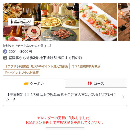
特別なディナーをあなたにお届け…♪
2001～3000円
盛岡駅から徒歩3分 地下通路B1出口すぐ目の前
【アプリ予約限定】最大800ポイント還元対象店
口コミ投稿特典対象店
ポイントプラス対象店
クーポン
コース
【平日限定！】4名様以上で飲み放題をご注文の方にパスタ1品プレゼ
ント♪
カレンダーの更新に失敗しました。
下記ボタンを押して空席状況を更新してください。