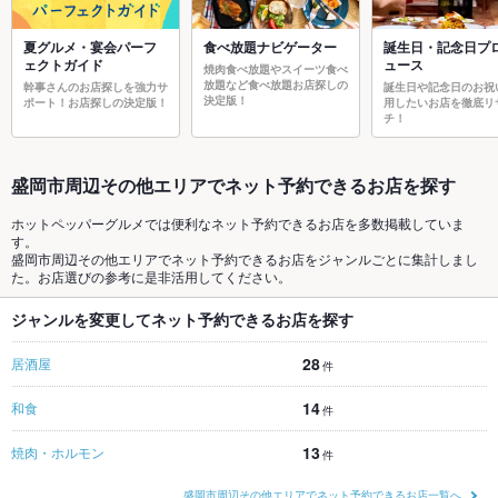
夏グルメ・宴会パーフ
食べ放題ナビゲーター
誕生日・記念日プ
ェクトガイド
ュース
焼肉食べ放題やスイーツ食べ
放題など食べ放題お店探しの
幹事さんのお店探しを強力サ
誕生日や記念日のお祝
決定版！
ポート！お店探しの決定版！
用したいお店を徹底リ
チ！
盛岡市周辺その他エリアでネット予約できるお店を探す
ホットペッパーグルメでは便利なネット予約できるお店を多数掲載していま
す。
盛岡市周辺その他エリアでネット予約できるお店をジャンルごとに集計しまし
た。お店選びの参考に是非活用してください。
ジャンルを変更してネット予約できるお店を探す
28
居酒屋
件
14
和食
件
13
焼肉・ホルモン
件
盛岡市周辺その他エリアでネット予約できるお店一覧へ