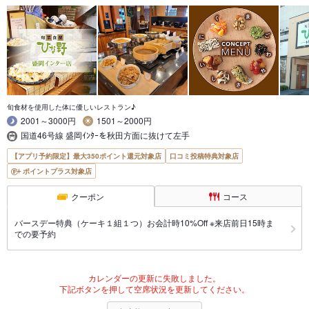
旬食材を使用した体に優しいレストラン♪
2001～3000円
1501～2000円
国道46号線 盛岡ｲﾝﾀｰを秋田方面に抜けて左手
【アプリ予約限定】最大350ポイント還元対象店
口コミ投稿特典対象店
ポイントプラス対象店
クーポン
コース
バースデー特典（ケーキ１組１つ）お会計時10%Off ※来店前日15時ま
での要予約
カレンダーの更新に失敗しました。
下記ボタンを押して空席状況を更新してください。