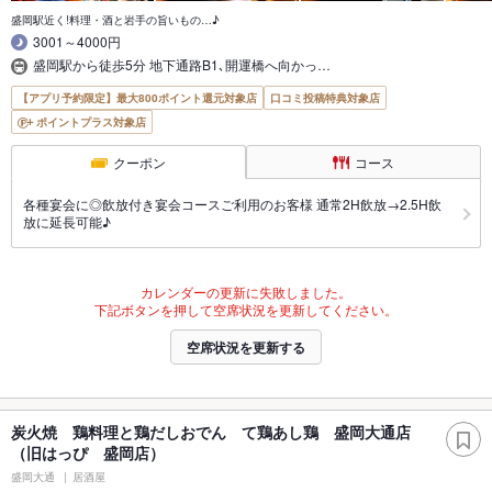
盛岡駅近く!料理・酒と岩手の旨いもの…♪
3001～4000円
盛岡駅から徒歩5分 地下通路B1､開運橋へ向かっ…
【アプリ予約限定】最大800ポイント還元対象店
口コミ投稿特典対象店
ポイントプラス対象店
クーポン
コース
各種宴会に◎飲放付き宴会コースご利用のお客様 通常2H飲放→2.5H飲
放に延長可能♪
カレンダーの更新に失敗しました。
下記ボタンを押して空席状況を更新してください。
空席状況を更新する
炭火焼 鶏料理と鶏だしおでん て鶏あし鶏 盛岡大通店
（旧はっぴ 盛岡店）
盛岡大通
居酒屋