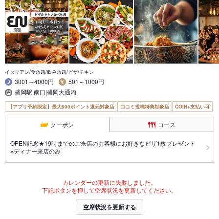
イタリアン/食放題/飲み放題/ピザ/チキン
3001～4000円
501～1000円
盛岡駅 南口|盛岡大通内
【アプリ予約限定】最大800ポイント還元対象店
口コミ投稿特典対象店
COIN+支払い可
クーポン
コース
OPEN記念★19時までのご来店のお客様にお好きなピザ1枚プレゼント
※ディナー来店のみ
カレンダーの更新に失敗しました。
下記ボタンを押して空席状況を更新してください。
空席状況を更新する