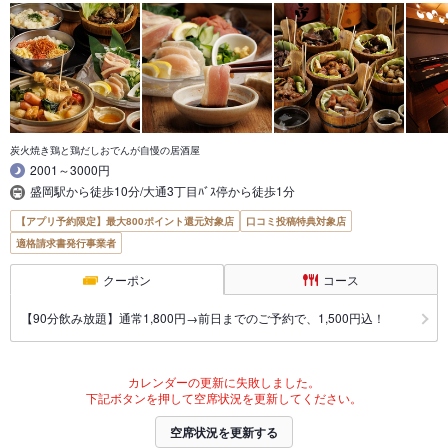
炭火焼き鶏と鶏だしおでんが自慢の居酒屋
2001～3000円
盛岡駅から徒歩10分/大通3丁目ﾊﾞｽ停から徒歩1分
【アプリ予約限定】最大800ポイント還元対象店
口コミ投稿特典対象店
適格請求書発行事業者
クーポン
コース
【90分飲み放題】通常1,800円→前日までのご予約で、1,500円込！
カレンダーの更新に失敗しました。
下記ボタンを押して空席状況を更新してください。
空席状況を更新する