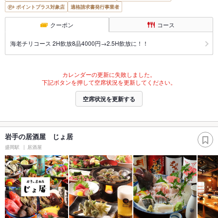
ポイントプラス対象店
適格請求書発行事業者
クーポン
コース
海老チリコース 2H飲放8品4000円→2.5H飲放に！！
カレンダーの更新に失敗しました。
下記ボタンを押して空席状況を更新してください。
空席状況を更新する
岩手の居酒屋 じょ居
盛岡駅
居酒屋