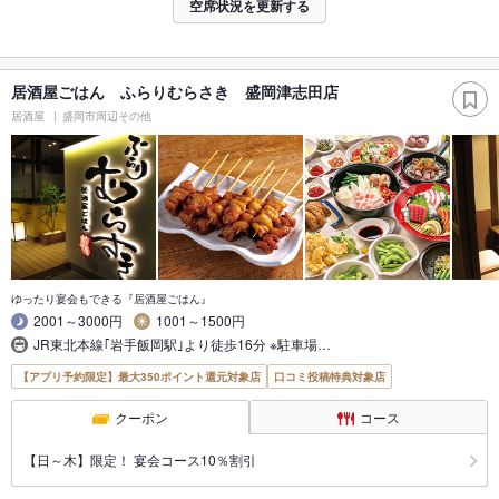
空席状況を更新する
居酒屋ごはん ふらりむらさき 盛岡津志田店
居酒屋
盛岡市周辺その他
ゆったり宴会もできる『居酒屋ごはん』
2001～3000円
1001～1500円
JR東北本線｢岩手飯岡駅｣より徒歩16分 ※駐車場…
【アプリ予約限定】最大350ポイント還元対象店
口コミ投稿特典対象店
クーポン
コース
【日～木】限定！ 宴会コース10％割引