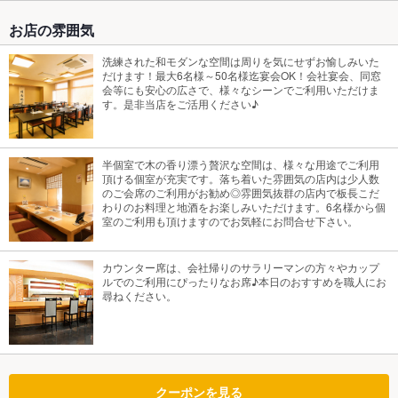
お店の雰囲気
洗練された和モダンな空間は周りを気にせずお愉しみいた
だけます！最大6名様～50名様迄宴会OK！会社宴会、同窓
会等にも安心の広さで、様々なシーンでご利用いただけま
す。是非当店をご活用ください♪
半個室で木の香り漂う贅沢な空間は、様々な用途でご利用
頂ける個室が充実です。落ち着いた雰囲気の店内は少人数
のご会席のご利用がお勧め◎雰囲気抜群の店内で板長こだ
わりのお料理と地酒をお楽しみいただけます。6名様から個
室のご利用も頂けますのでお気軽にお問合せ下さい。
カウンター席は、会社帰りのサラリーマンの方々やカップ
ルでのご利用にぴったりなお席♪本日のおすすめを職人にお
尋ねください。
クーポンを見る