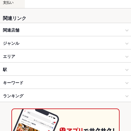
支払い
関連リンク
関連店舗
富寿し
ジャンル
富寿し 新潟駅前店
居酒屋
エリア
海鮮
長野駅
駅
長野市 × 居酒屋
長野駅 × 居酒屋
長野駅
キーワード
長野市 × 海鮮
長野駅 × 海鮮
ランキング
からあげ
馬刺し
エビ料理
カキ料理・オイスター
カニ料理
刺身
ちらし寿司
そば
うなぎ
天ぷら
ざるそば
長野駅 × 居酒屋
長野駅 × 和食
長野のグルメランキング
長野駅 × 海鮮
長野駅 × 寿司
長野の居酒屋ランキング