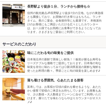
長野駅より徒歩１分、ランチから接待も☆
信州の観光拠点JR長野駅より徒歩1分の立地。ながの東急様
とも隣接しており、お買物の行き帰りはもちろん、ランチ
タイム、夜のご宴会、会食接待等にも最適です。 本格派向
けのお客様にもご満足いただける広々としたカウンター
は、お一人様でもお気軽にお食事ができるようになってお
ります。さまざまなご宴会にご利用ください。
サービスのこだわり
味にこだわる旬の味覚をご提供
日本海沿岸の新鮮で美味しい鮮魚！！板前が握るお寿司を
リーズナブルな価格でご提供しております。日本海の旬な
味覚を存分に味わってみては◎新潟県直送の新鮮な海鮮を
使ったお料理の数々。季節ごとに旬の味覚を楽しめます♪
落ち着ける雰囲気、心あたたまる接客
富寿しでは、お客様が日頃の疲れを癒せるような、あたた
かい接客で皆様のご来店をお待ちしています。お座敷もあ
り、少人数様～大人数様までシーンに合せてご利用いただ
けます。握りたてを味わうならやはりカウンターがオスス
メ♪