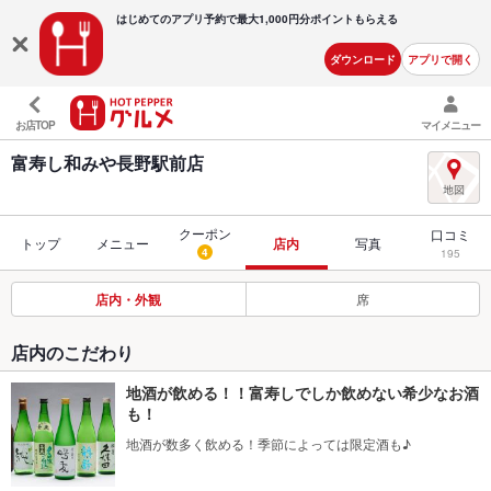
はじめてのアプリ予約で最大
1,000円分ポイントもらえる
ダウンロード
アプリで開く
お店TOP
マイメニュー
富寿し和みや長野駅前店
クーポン
口コミ
トップ
メニュー
店内
写真
4
195
店内・外観
席
店内のこだわり
地酒が飲める！！富寿しでしか飲めない希少なお酒
も！
地酒が数多く飲める！季節によっては限定酒も♪