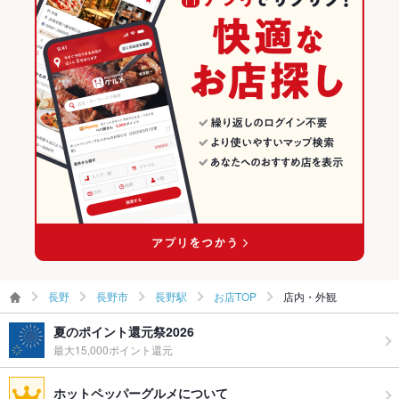
和食
長野
長野の海鮮ランキング
寿司
長野 × 居酒屋
長野市のグルメランキング
長野市 × 和食
長野 × 海鮮
長野市の居酒屋ランキング
長野市 × 寿司
長野 × 和食
長野市の海鮮ランキング
長野駅 × 和食
長野 × 寿司
長野駅のグルメランキング
長野駅 × 寿司
長野駅の居酒屋ランキング
長野駅の海鮮ランキング
長野
長野市
長野駅
お店TOP
店内・外観
夏のポイント還元祭2026
最大15,000ポイント還元
ホットペッパーグルメについて