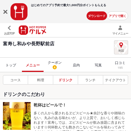
はじめてのアプリ予約で最大
1,000円分ポイントもらえる
ダウンロード
アプリで開く
お店TOP
マイメニュー
富寿し和みや長野駅前店
クーポン
口コミ
トップ
メニュー
店内
写真
4
195
コース
料理
ドリンク
ランチ
テイクアウト
ドリンクのこだわり
乾杯はビールで！
多くの人から愛されるヱビスビール★余計な香りや雑味の
ない、丸みのある味わいが、より上質で、おいしく感じら
れます！富寿しでは、ヱビスビールが飲み放題に含まれて
います☆何杯飲んでも飽きのこないビールを味わってみて