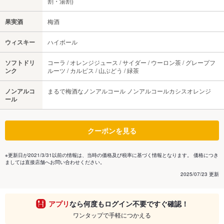
割・湯割)
果実酒
梅酒
ウィスキー
ハイボール
ソフトドリ
コーラ / オレンジジュース / サイダー / ウーロン茶 / グレープフ
ンク
ルーツ / カルピス / 山ぶどう / 緑茶
ノンアルコ
まるで梅酒なノンアルコール ノンアルコールカシスオレンジ
ール
クーポンを見る
※更新日が2021/3/31以前の情報は、当時の価格及び税率に基づく情報となります。 価格につき
ましては直接店舗へお問い合わせください。
2025/07/23 更新
アプリ
なら何度もログイン不要ですぐ確認！
ワンタップで手軽につかえる