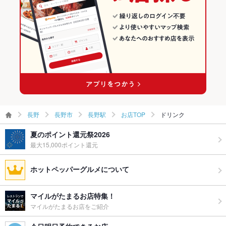
長野市 × 寿司
長野 × 和食
長野市の海鮮ランキング
長野駅 × 和食
長野 × 寿司
長野駅のグルメランキング
長野駅 × 寿司
長野駅の居酒屋ランキング
長野駅の海鮮ランキング
長野
長野市
長野駅
お店TOP
ドリンク
夏のポイント還元祭2026
最大15,000ポイント還元
ホットペッパーグルメについて
マイルがたまるお店特集！
マイルがたまるお店をご紹介