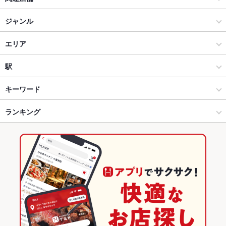
富寿し
ジャンル
富寿し 新潟駅前店
居酒屋
エリア
海鮮
長野駅
駅
長野市 × 居酒屋
長野駅 × 居酒屋
長野駅
キーワード
長野市 × 海鮮
長野駅 × 海鮮
ランキング
からあげ
馬刺し
エビ料理
カキ料理・オイスター
カニ料理
刺身
ちらし寿司
そば
うなぎ
天ぷら
ざるそば
長野駅 × 居酒屋
長野駅 × 和食
長野のグルメランキング
長野駅 × 海鮮
長野駅 × 寿司
長野の居酒屋ランキング
和食
長野
長野の海鮮ランキング
寿司
長野 × 居酒屋
長野市のグルメランキング
長野市 × 和食
長野 × 海鮮
長野市の居酒屋ランキング