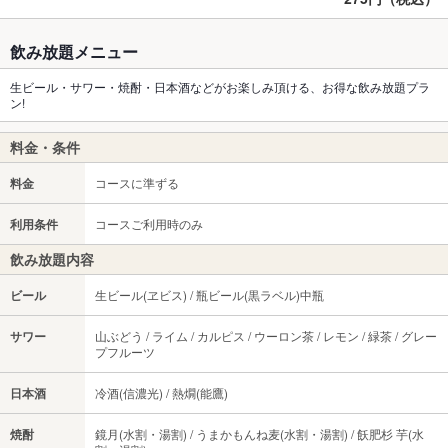
飲み放題メニュー
生ビール・サワー・焼酎・日本酒などがお楽しみ頂ける、お得な飲み放題プラ
ン!
料金・条件
料金
コースに準ずる
利用条件
コースご利用時のみ
飲み放題内容
ビール
生ビール(ヱビス) / 瓶ビール(黒ラベル)中瓶
サワー
山ぶどう / ライム / カルピス / ウーロン茶 / レモン / 緑茶 / グレー
プフルーツ
日本酒
冷酒(信濃光) / 熱燗(能鷹)
焼酎
鏡月(水割・湯割) / うまかもんね麦(水割・湯割) / 飫肥杉 芋(水