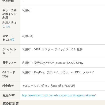
予算詳細
－
ネット予約
利用可
のポイント
利用
利用方法は
こちら
スマート
利用不可
支払い
クレジット
利用可 ：VISA､マスター､アメックス､JCB､銀聯
カード
電子マネー
利用可 ：楽天Edy､WAON､nanaco､iD､QUICPay
QRコード
利用可 ：PayPay、楽天ペイ、d払い、au PAY、メルペイ
決済
料金備考
アルコールをご注文の方はお通し代330円
お店のHP
http://www.tomizushi.com/shop/tomizushi/nagano-ekimae/
感染症対策