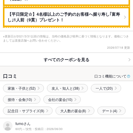
【平日限定☆】4名様以上のご予約のお客様へ握り寿し｢富寿
し｣1人前（9貫）プレゼント！
※更新日が2021/3/31以前の情報は、当時の価格及び税率に基づく情報となります。価格につき
ましては直接店舗へお問い合わせください。
2026/07/18 更新
すべてのクーポンを見る
口コミ
口コミ機能について
家族・子供と(52)
友人・知人と(38)
一人で(20)
接待・会食(10)
会社の宴会(10)
記念日・サプライズ(9)
大人数の宴会(8)
デート(4)
fumoさん
60代～/女性・投稿日：2026/06/30