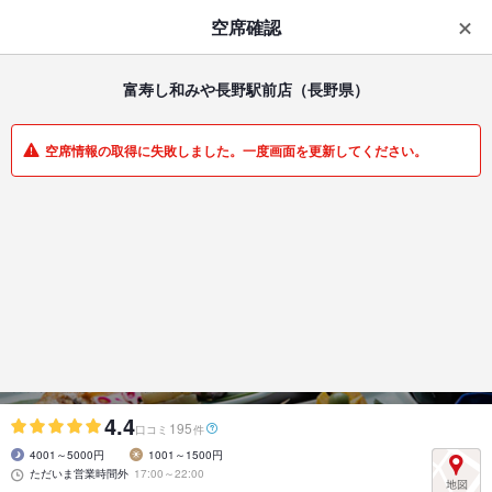
はじめてのアプリ予約で最大
1,000円分ポイントもらえる
空席確認
ダウンロード
アプリで開く
富寿し和みや長野駅前店
（長野県）
一覧
マイメニュー
空席情報の取得に失敗しました。一度画面を更新してください。
居酒屋 | 長野駅 | 長野県
富寿し和みや長野駅前店
日本海の地魚とマグロが自慢の寿し屋
4.4
195
口コミ
件
4001～5000円
1001～1500円
ただいま営業時間外
17:00～22:00