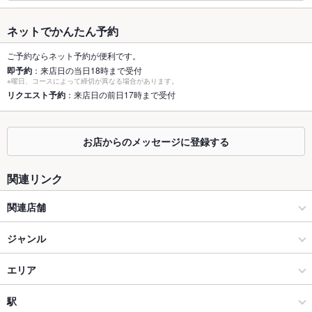
最大宴会収
50人(最大50名様までご利用OK！人数等お気軽にご相談くださ
容人数
いませ)
ネットでかんたん予約
個室
あり ：6名～ご用意有、8名用1室、10名用1室。20/30名用大広
間あり(最大50名)
ご予約ならネット予約が便利です。
即予約
：来店日の当日18時まで受付
※曜日、コースによって締切が異なる場合があります。
座敷
なし ：20名用1つ、30名用1つ、最大50名
リクエスト予約
：来店日の前日17時まで受付
掘りごたつ
あり
カウンター
あり ：カウンター席は大人だけの特等席！おひとり様歓迎!デー
お店からのメッセージに登録する
トにも◎
関連リンク
ソファー
なし
関連店舗
テラス席
なし
富寿し
貸切
ジャンル
貸切不可
設備
富寿し 新潟駅前店
居酒屋
エリア
Wi-Fi
なし
海鮮
長野駅
駅