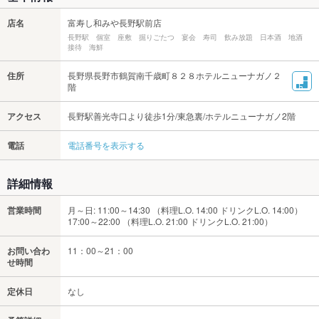
店名
富寿し和みや長野駅前店
長野駅 個室 座敷 掘りごたつ 宴会 寿司 飲み放題 日本酒 地酒
接待 海鮮
住所
長野県長野市鶴賀南千歳町８２８ホテルニューナガノ２
階
アクセス
長野駅善光寺口より徒歩1分/東急裏/ホテルニューナガノ2階
電話
電話番号を表示する
詳細情報
営業時間
月～日: 11:00～14:30 （料理L.O. 14:00 ドリンクL.O. 14:00）
17:00～22:00 （料理L.O. 21:00 ドリンクL.O. 21:00）
お問い合わ
11：00～21：00
せ時間
定休日
なし