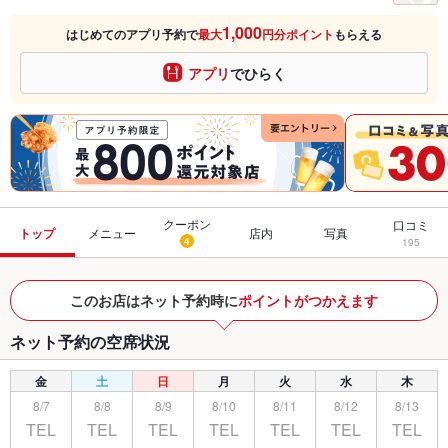
1,000
はじめてのアプリ予約で
最大
円分ポイント
もらえる
アプリ
でひらく
クーポン
口コミ
トップ
メニュー
店内
写真
4
195
このお店はネット予約時に
ポイントがつかえます
ネット予約の空席状況
金
土
日
月
火
水
木
8/7
8/8
8/9
8/10
8/11
8/12
8/13
TEL
TEL
TEL
TEL
TEL
TEL
TEL