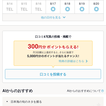
8/14
8/15
8/16
8/17
8/18
8/19
8/20
TEL
TEL
TEL
◎
◎
◎
◎
8/21
8/22
8/23
8/24
8/25
8/26
8/27
他の日付を見る
◎
◎
◎
◎
◎
◎
◎
8/28
8/29
8/30
8/31
9/1
9/2
9/3
◎
◎
◎
◎
◎
◎
◎
口コミ&写真の投稿・掲載で
9/4
9/5
9/6
9/7
9/8
9/9
9/10
◎
◎
◎
◎
◎
◎
◎
口コミを投稿する
AIからのおすすめ
AIからのおすすめについて
日本海の旬のネタを握る