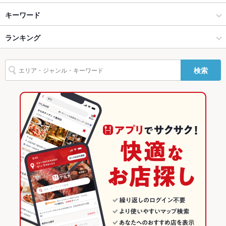
バリアフリ
なし ：お手伝いが必要な場合はご相談ください
ー
長野市 × 居酒屋
長野駅 × 居酒屋
長野駅
キーワード
駐車場
なし ：お店の隣にパーキングあり
長野市 × 海鮮
長野駅 × 海鮮
ランキング
からあげ
馬刺し
エビ料理
カキ料理・オイスター
カニ料理
刺身
英語メニュ
あり
ちらし寿司
そば
うなぎ
天ぷら
ざるそば
長野駅 × 居酒屋
長野駅 × 和食
長野のグルメランキング
ー
検索
その他設備
ご不明な点はお気軽に店舗までお問い合わせください
長野駅 × 海鮮
長野駅 × 寿司
長野の居酒屋ランキング
その他
和食
長野
長野の海鮮ランキング
飲み放題
あり ：コースご利用時のみ
寿司
長野 × 居酒屋
長野市のグルメランキング
食べ放題
なし
長野市 × 和食
長野 × 海鮮
長野市の居酒屋ランキング
お酒
日本酒充実
長野市 × 寿司
長野 × 和食
長野市の海鮮ランキング
お子様連れ
お子様連れ歓迎 ：ご不明な点はお気軽にお問合せください
長野駅 × 和食
長野 × 寿司
長野駅のグルメランキング
ウェディン
ご不明な点はお気軽に店舗までお問い合わせください
グパーティ
ー二次会
長野駅 × 寿司
長野駅の居酒屋ランキング