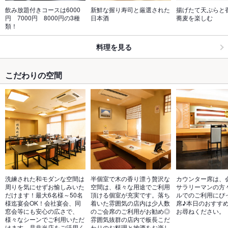
飲み放題付きコースは6000
新鮮な握り寿司と厳選された
揚げたて天ぷらと
円　7000円　8000円の3種
日本酒
蕎麦を楽しむ
類！
料理を見る
こだわりの空間
洗練された和モダンな空間は
半個室で木の香り漂う贅沢な
カウンター席は、
周りを気にせずお愉しみいた
空間は、様々な用途でご利用
サラリーマンの方
だけます！最大6名様～50名
頂ける個室が充実です。落ち
ルでのご利用にぴ
様迄宴会OK！会社宴会、同
着いた雰囲気の店内は少人数
席♪本日のおすす
窓会等にも安心の広さで、
のご会席のご利用がお勧め◎
お尋ねください。
様々なシーンでご利用いただ
雰囲気抜群の店内で板長こだ
けます。是非当店をご活用く
わりのお料理と地酒をお楽し