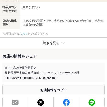
従業員の安
頻繁な手洗い
全衛生管理
店舗の衛生
換気設備の設置と換気、多数の人が触れる箇所の消毒、備品/卓
管理
上設置物の消毒
※各項目の詳細は
こちら
をご確認ください。
続きを見る
たばこ
お店の情報をシェア
禁煙・喫煙
全席禁煙
富寿し和みや長野駅前店
喫煙専用室
なし
長野県長野市鶴賀南千歳町８２８ホテルニューナガノ２階
https://www.hotpepper.jp/strJ000654182/
※2020年4月1日～受動喫煙対策に関する法律が施行されています。正しい情報はお店へお問い
合わせください。
お店情報をコピー
お席
総席数
120席(詳細はお問い合わせください)