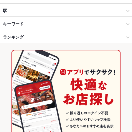
茅ヶ崎 海ぶね 横浜西口天理ビル店
海鮮
湘南台
駅
茅ヶ崎 海ぶね トツカーナ店
藤沢・辻堂茅ヶ崎・平塚・湘南台 × 居酒屋
湘南台 × 居酒屋
湘南台駅
キーワード
茅ヶ崎 海ぶね 大和店
藤沢・辻堂茅ヶ崎・平塚・湘南台 × 海鮮
湘南台 × 海鮮
六会日大前駅
ランキング
からあげ
エビ料理
フライドポテト
そば
うなぎ
天ぷら
焼きそば
ピザ
餃子
チャーハン
アヒージョ
生ハム
四季食遊 鮮と閑 横浜西口ＴＳプラザビル店
湘南台駅 × 居酒屋
湘南台 × 和食
ゆめが丘駅
神奈川のグルメランキング
湘南台駅 × 海鮮
湘南台 × 和食全般
神奈川の居酒屋ランキング
和食
神奈川
神奈川の海鮮ランキング
和食全般
神奈川 × 居酒屋
藤沢・辻堂茅ヶ崎・平塚・湘南台のグルメランキング
藤沢・辻堂茅ヶ崎・平塚・湘南台 × 和食
神奈川 × 海鮮
藤沢・辻堂茅ヶ崎・平塚・湘南台の居酒屋ランキング
藤沢・辻堂茅ヶ崎・平塚・湘南台 × 和食全般
神奈川 × 和食
藤沢・辻堂茅ヶ崎・平塚・湘南台の海鮮ランキング
湘南台駅 × 和食
神奈川 × 和食全般
湘南台のグルメランキング