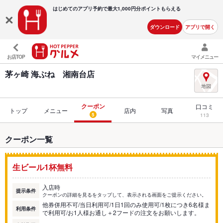
はじめてのアプリ予約で最大
1,000円分ポイントもらえる
ダウンロード
アプリで開く
お店TOP
マイメニュー
茅ヶ崎 海ぶね 湘南台店
クーポン
口コミ
トップ
メニュー
店内
写真
5
113
クーポン一覧
生ビール1杯無料
入店時
提示条件
クーポンの詳細を見るをタップして、表示される画面をご提示ください。
他券併用不可/当日利用可/1日1回のみ使用可/1枚につき6名様ま
利用条件
で利用可/お1人様お通し＋2フードの注文をお願いします。