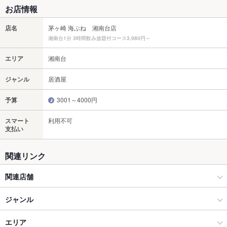
お店情報
店名
茅ヶ崎 海ぶね 湘南台店
湘南台1分 3時間飲み放題付コース3,980円～
エリア
湘南台
ジャンル
居酒屋
予算
3001～4000円
スマート
利用不可
支払い
関連リンク
関連店舗
海ぶね
ジャンル
茅ヶ崎 海ぶね 新宿パークタワー店
居酒屋
エリア