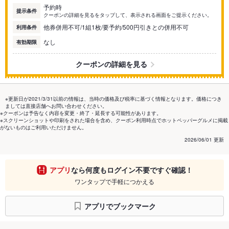
予約時
提示条件
クーポンの詳細を見るをタップして、表示される画面をご提示ください。
他券併用不可/1組1枚/要予約/500円引きとの併用不可
利用条件
なし
有効期限
クーポンの詳細を見る
※更新日が2021/3/31以前の情報は、当時の価格及び税率に基づく情報となります。価格につき
ましては直接店舗へお問い合わせください。
※クーポンは予告なく内容を変更・終了・延長する可能性があります。
※スクリーンショットや印刷をされた場合を含め、クーポン利用時点でホットペッパーグルメに掲載
がないものはご利用いただけません。
2026/06/01 更新
アプリ
なら何度もログイン不要ですぐ確認！
ワンタップで手軽につかえる
アプリでブックマーク