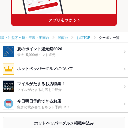
湘南台駅 × 和食全般
湘南台の居酒屋ランキング
湘南台の海鮮ランキング
藤沢・辻堂茅ヶ崎・平塚・湘南台
湘南台
お店TOP
クーポン一覧
夏のポイント還元祭2026
最大15,000ポイント還元
ホットペッパーグルメについて
マイルがたまるお店特集！
マイルがたまるお店をご紹介
今日明日予約できるお店
急ぎの飲み会でもネット予約OK！
ホットペッパーグルメ掲載申込み