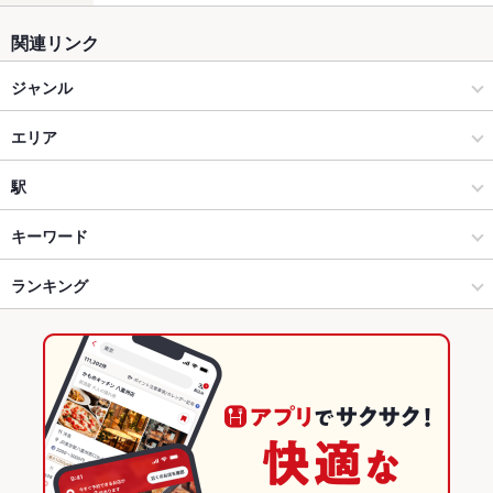
関連リンク
ジャンル
居酒屋
エリア
和風
元町
駅
神戸 × 居酒屋
元町 × 居酒屋
三ノ宮駅
キーワード
神戸 × 和風
元町 × 和風
西元町駅
ランキング
肉じゃが
からあげ
馬刺し
塩辛
天ぷら
おばんざい
つくね
鶏皮
ステーキ
炭火焼
元町駅 × 居酒屋
元町 × 和食
元町駅
兵庫のグルメランキング
元町駅 × 和風
元町 × 和食全般
兵庫の居酒屋ランキング
和食
兵庫
神戸のグルメランキング
和食全般
兵庫 × 居酒屋
神戸の居酒屋ランキング