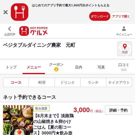
はじめてのアプリ予約で最大
1,000円分ポイントもらえる
ダウンロード
アプリで開く
お店TOP
マイメニュー
ベジタブルダイニング農家 元町
クーポン
口コミ
トップ
メニュー
店内
写真
2
533
コース
料理
ドリンク
ランチ
テイクアウト
ネット予約できるコース
3,000
飲み放題
詳細・予約
円（税込）
【8月末まで】淡路鶏
の山椒焼き＆卵かけ
ごはん【夏の彩コー
ス】3000円★飲み放