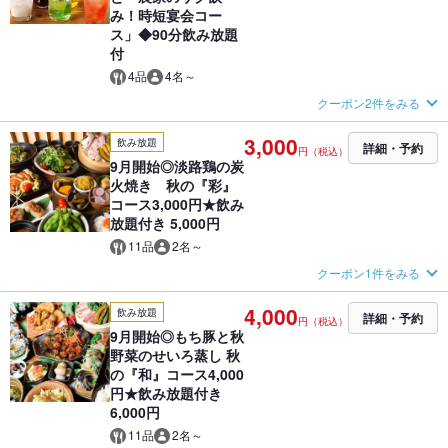
み！時短宴会コー
ス」◆90分飲み放題
付
4品
4名～
クーポン2件をみる
3,000
飲み放題
詳細・予約
円（税込）
9月開始◎淡路鶏の炭
火焼き 秋の『彩』
コース3,000円★飲み
放題付き 5,000円
11品
2名～
クーポン1件をみる
4,000
飲み放題
詳細・予約
円（税込）
9月開始◎もち豚と秋
野菜のせいろ蒸し 秋
の『和』コース4,000
円★飲み放題付き
6,000円
11品
2名～