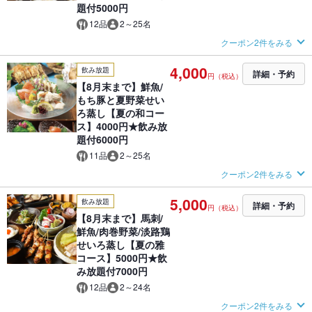
題付5000円
12品
2～25名
クーポン2件をみる
4,000
飲み放題
詳細・予約
円（税込）
【8月末まで】鮮魚/
もち豚と夏野菜せい
ろ蒸し【夏の和コー
ス】4000円★飲み放
題付6000円
11品
2～25名
クーポン2件をみる
5,000
飲み放題
詳細・予約
円（税込）
【8月末まで】馬刺/
鮮魚/肉巻野菜/淡路鶏
せいろ蒸し【夏の雅
コース】5000円★飲
み放題付7000円
12品
2～24名
クーポン2件をみる