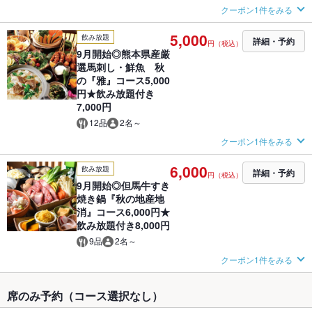
クーポン1件をみる
5,000
飲み放題
詳細・予約
円（税込）
9月開始◎熊本県産厳
選馬刺し・鮮魚 秋
の『雅』コース5,000
円★飲み放題付き
7,000円
12品
2名～
クーポン1件をみる
6,000
飲み放題
詳細・予約
円（税込）
9月開始◎但馬牛すき
焼き鍋『秋の地産地
消』コース6,000円★
飲み放題付き8,000円
9品
2名～
クーポン1件をみる
席のみ予約（コース選択なし）