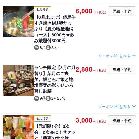
6,000
飲み放題
詳細・予約
円（税込）
【8月末まで】但馬牛
すき焼き鍋♪卵たっ
ぷり【夏の地産地消
コース】6000円★飲
み放題付8000円
8品
2名～
クーポン2件をみる
ランチ限定【8月の月
2,880
詳細・予約
円（税込）
替り】葉月のご褒
美。鰻とろご飯と地
場野菜の彩りせいろ
蒸し御膳
9品
2～25名
クーポン1件をみる
3,000
飲み放題
詳細・予約
円（税込）
【元町駅1分】0次
会・2次会に！サクッ
と「農家のサク飲