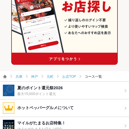
神戸 × 和食
兵庫 × 和風
元町のグルメランキング
神戸 × 和食全般
兵庫 × 和食
元町の居酒屋ランキング
元町駅 × 和食
兵庫 × 和食全般
元町駅 × 和食全般
兵庫
神戸
元町
お店TOP
コース一覧
夏のポイント還元祭2026
最大15,000ポイント還元
ホットペッパーグルメについて
マイルがたまるお店特集！
マイルがたまるお店をご紹介