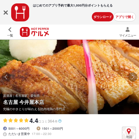
はじめてのアプリ予約で最大
1,000円分ポイントもらえる
ダウンロード
アプリで開く
一覧
マイメニュー
居酒屋 | 名古屋駅 | 愛知県
名古屋 今井屋本店
究極のやきとりが味わえる比内地鶏の専門店
4.4
364
口コミ
件
5001～6000円
1501～2000円
ただいま営業中
17:00～22:30