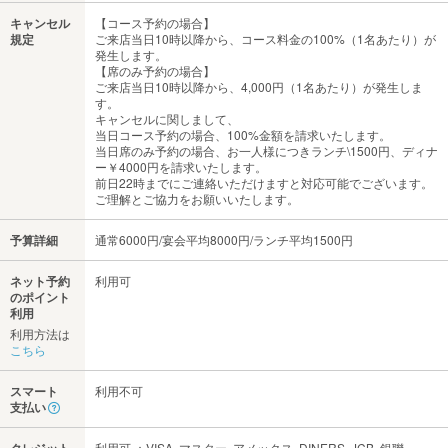
キャンセル
【コース予約の場合】
規定
ご来店当日10時以降から、コース料金の100%（1名あたり）が
発生します。
【席のみ予約の場合】
ご来店当日10時以降から、4,000円（1名あたり）が発生しま
す。
キャンセルに関しまして、
当日コース予約の場合、100%金額を請求いたします。
当日席のみ予約の場合、お一人様につきランチ\1500円、ディナ
ー￥4000円を請求いたします。
前日22時までにご連絡いただけますと対応可能でございます。
ご理解とご協力をお願いいたします。
予算詳細
通常6000円/宴会平均8000円/ランチ平均1500円
ネット予約
利用可
のポイント
利用
利用方法は
こちら
スマート
利用不可
支払い
利用可 ：VISA､マスター､アメックス､DINERS､JCB､銀聯