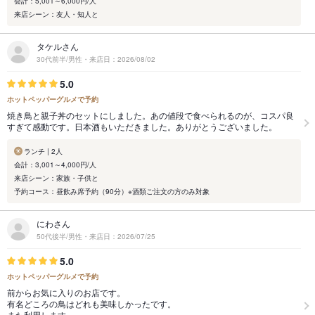
会計：5,001～6,000円/人
来店シーン：友人・知人と
タケルさん
30代前半/男性・来店日：2026/08/02
5.0
ホットペッパーグルメで予約
焼き鳥と親子丼のセットにしました。あの値段で食べられるのが、コスパ良
すぎて感動です。日本酒もいただきました。ありがとうございました。
ランチ | 2人
会計：3,001～4,000円/人
来店シーン：家族・子供と
予約コース：昼飲み席予約（90分）※酒類ご注文の方のみ対象
にわさん
50代後半/男性・来店日：2026/07/25
5.0
ホットペッパーグルメで予約
前からお気に入りのお店です。
有名どころの鳥はどれも美味しかったです。
また利用します。