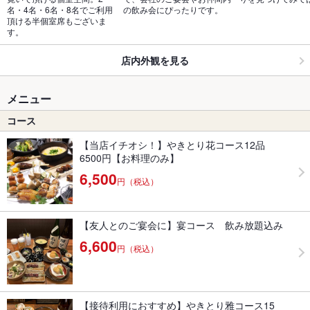
名・4名・6名・8名でご利用
の飲み会にぴったりです。
頂ける半個室席もございま
す。
店内外観を見る
メニュー
コース
【当店イチオシ！】やきとり花コース12品
6500円【お料理のみ】
6,500
円（税込）
【友人とのご宴会に】宴コース 飲み放題込み
6,600
円（税込）
【接待利用におすすめ】やきとり雅コース15