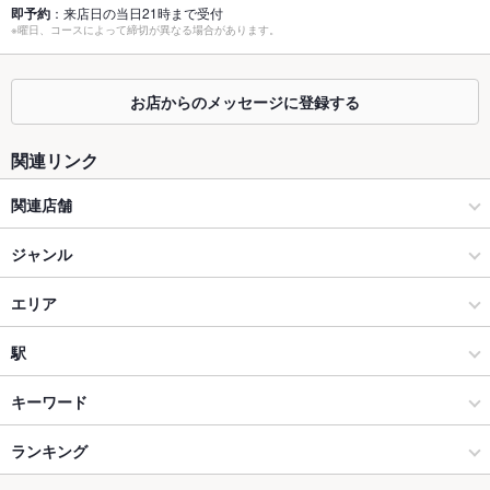
即予約
：来店日の当日21時まで受付
※曜日、コースによって締切が異なる場合があります。
座敷
なし ：座敷はございません。
掘りごたつ
あり ：13～18名 掘りごたつ
お店からのメッセージに登録する
カウンター
あり
関連リンク
ソファー
なし
関連店舗
テラス席
なし
京都河原町 今井屋茶寮
ジャンル
貸切
貸切不可 ：50名～最大62名
設備
薩摩ごかもん 天満橋総本店
居酒屋
エリア
Wi-Fi
あり
西新宿 今井屋本店
和風
名古屋駅
駅
バリアフリ
あり ：お気軽にお声かけください。
ー
新宿 今井屋本店
名古屋（名古屋駅/西区/中村区） × 居酒屋
名古屋駅 × 居酒屋
近鉄名古屋駅
キーワード
駐車場
あり ：450台 ※ミッドランドスクエア共有
心斎橋 今井屋本店
名古屋（名古屋駅/西区/中村区） × 和風
名古屋駅 × 和風
名古屋駅
ランキング
手羽先
からあげ
お茶漬け
炉ばた焼き・炙り焼き
うどん
親子丼
英語メニュ
レバー
つくね
あり
地鶏
鶏皮
水炊き
パテ
杏仁豆腐
炭火焼