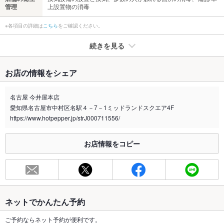
管理
上設置物の消毒
※各項目の詳細は
こちら
をご確認ください。
続きを見る
たばこ
お店の情報をシェア
禁煙・喫煙
全席禁煙
ランチ・ディナー/ビル共用喫煙ルーム有
名古屋 今井屋本店
愛知県名古屋市中村区名駅４－7－1ミッドランドスクエア4F
喫煙専用室
あり
https://www.hotpepper.jp/strJ000711556/
※2020年4月1日～受動喫煙対策に関する法律が施行されています。正しい情報はお店へお問い
合わせください。
お店情報をコピー
お席
総席数
70席(少人数～大人数まで◎)
最大宴会収
20人(着席時)
容人数
ネットでかんたん予約
個室
あり ：6名20名/個室 2名4名8名/半個室
ご予約ならネット予約が便利です。