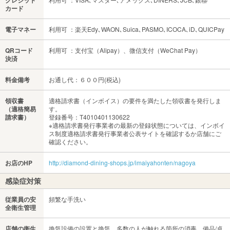
クレジット
カード
電子マネー
利用可 ：楽天Edy､WAON､Suica､PASMO､ICOCA､iD､QUICPay
QRコード
利用可 ：支付宝（Alipay）、微信支付（WeChat Pay）
決済
料金備考
お通し代：６００円(税込)
領収書
適格請求書（インボイス）の要件を満たした領収書を発行しま
（適格簡易
す。
請求書）
登録番号：T4010401130622
※適格請求書発行事業者の最新の登録状態については、インボイ
ス制度適格請求書発行事業者公表サイトを確認するか店舗にご
確認ください。
お店のHP
http://diamond-dining-shops.jp/imaiyahonten/nagoya
感染症対策
従業員の安
頻繁な手洗い
全衛生管理
店舗の衛生
換気設備の設置と換気、多数の人が触れる箇所の消毒、備品/卓