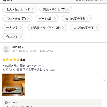
友人・知人と(141)
家族・子供と(77)
接待・会食(57)
デート(26)
会社の宴会(15)
一人で(6)
記念日・サプライズ(5)
大人数の宴会(1)
合コン(1)
quailさん
30代後半/男性・投稿日：2026/08/06
5.0
どの焼き鳥も美味しかったです。
とてもいい雰囲気で食事を楽しめました。
ディナー