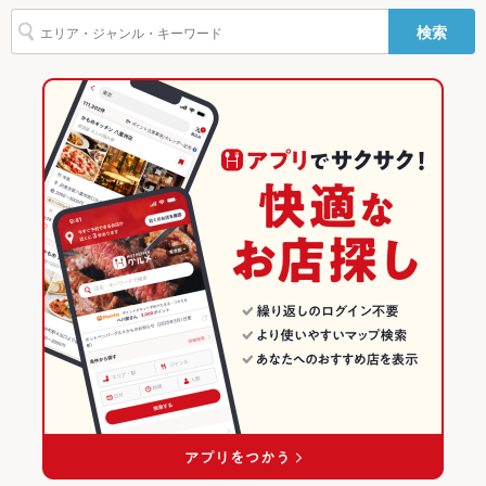
美食米門 梅田
名古屋駅 × 居酒屋
名古屋駅 × 和食
名鉄名古屋駅
愛知のグルメランキング
ー
検索
ジェラート
名古屋駅 × 和風
名古屋駅 × 焼き鳥・鶏料理
愛知の居酒屋ランキング
その他設備
－
その他
和食
愛知
名古屋（名古屋駅/西区/中村区）のグルメランキング
飲み放題
あり ：90分制 (コースにのみ付けて頂くことができます。)
焼き鳥・鶏料理
愛知 × 居酒屋
名古屋（名古屋駅/西区/中村区）の居酒屋ランキング
食べ放題
なし ：食べ放題はございませんが、お得な飲み放題付きコース
をご用意しております。
名古屋（名古屋駅/西区/中村区） × 和食
愛知 × 和風
名古屋駅のグルメランキング
お酒
カクテル充実、焼酎充実、日本酒充実、ワイン充実
名古屋（名古屋駅/西区/中村区） × 焼き鳥・鶏料理
愛知 × 和食
名古屋駅の居酒屋ランキング
お子様連れ
お子様連れ歓迎 ：お子様もご一緒にお食事をお楽しみいただけ
名古屋駅 × 和食
愛知 × 焼き鳥・鶏料理
ます★
名古屋駅 × 焼き鳥・鶏料理
ウェディン
※お気軽にご相談下さい。
グパーティ
ー二次会
備考
ご不明点がございましたらお気軽にお問合せください。