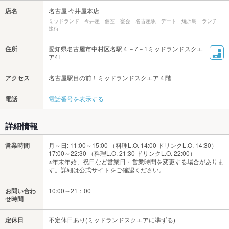
店名
名古屋 今井屋本店
ミッドランド 今井屋 個室 宴会 名古屋駅 デート 焼き鳥 ランチ
接待
住所
愛知県名古屋市中村区名駅４－7－1ミッドランドスクエ
ア4F
アクセス
名古屋駅目の前！ミッドランドスクエア４階
電話
電話番号を表示する
詳細情報
営業時間
月～日: 11:00～15:00 （料理L.O. 14:00 ドリンクL.O. 14:30）
17:00～22:30 （料理L.O. 21:30 ドリンクL.O. 22:00）
※年末年始、祝日など営業日・営業時間を変更する場合がありま
す。詳細は公式サイトをご確認ください。
お問い合わ
10:00～21：00
せ時間
定休日
不定休日あり(ミッドランドスクエアに準ずる)