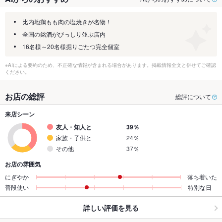
比内地鶏もも肉の塩焼きが名物！
全国の銘酒がびっしり並ぶ店内
16名様～20名様掘りごたつ完全個室
※AIによる要約のため、不正確な情報が含まれる場合があります。掲載情報全文と併せてご確認
ください。
お店の総評
総評について
来店シーン
友人・知人と
39％
家族・子供と
24％
その他
37％
お店の雰囲気
にぎやか
落ち着いた
普段使い
特別な日
詳しい評価を見る