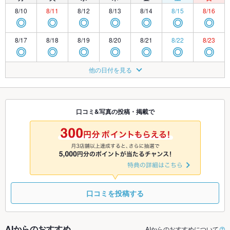
8/10
8/11
8/12
8/13
8/14
8/15
8/16
◎
◎
◎
◎
◎
◎
◎
8/17
8/18
8/19
8/20
8/21
8/22
8/23
◎
◎
◎
◎
◎
◎
◎
8/24
8/25
8/26
8/27
8/28
8/29
8/30
他の日付を見る
TEL
◎
◎
◎
◎
◎
◎
8/31
9/1
9/2
9/3
9/4
9/5
9/6
◎
◎
◎
◎
◎
◎
◎
口コミ&写真の投稿・掲載で
9/7
9/8
9/9
9/10
9/11
9/12
9/13
◎
◎
◎
◎
◎
◎
◎
口コミを投稿する
AIからのおすすめ
AIからのおすすめについて