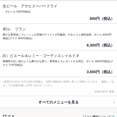
生ビール アサヒスーパードライ
小ビール 500円(税込)
800円（税込）
赤)レ フラン
豊かな果実味にフレッシュな民都のテイストが印象的。やきとりと相性抜群。ボトル 6300円
(税込)グラス 900円(税込)
6,300円（税込）
白）ピエール＆レミー・ゴーディエシャルドネ
柑橘系や白い花のような爽やかな香り。果実味とエレガントさを両立。ボトル 3850円(税込)グ
ラス 770円(税込)
3,850円（税込）
※更新日が2021/3/31以前の情報は、当時の価格及び税率に基づく情報となります。 価格につき
ましては直接店舗へお問い合わせください。
2026/08/07 更新
すべてのメニューを見る
口コミ
口コミ機能について