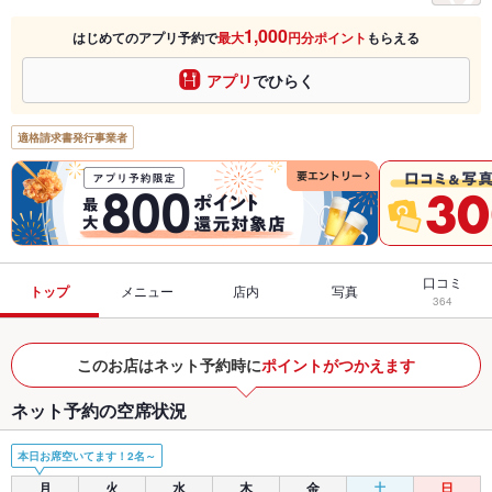
1,000
はじめてのアプリ予約で
最大
円分ポイント
もらえる
アプリ
でひらく
適格請求書発行事業者
口コミ
トップ
メニュー
店内
写真
364
このお店はネット予約時に
ポイントがつかえます
ネット予約の空席状況
本日お席空いてます！2名～
月
火
水
木
金
土
日