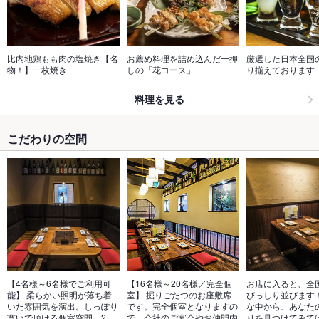
比内地鶏もも肉の塩焼き【名
お薦め料理を詰め込んだ一押
厳選した日本全国
物！】一枚焼き
しの「花コース」
り揃えております
料理を見る
こだわりの空間
【4名様～6名様でご利用可
【16名様～20名様／完全個
お店に入ると、全
能】 柔らかい照明が落ち着
室】 掘りごたつのお座敷席
びっしり並びます
いた雰囲気を演出。しっぽり
です。完全個室となりますの
な中から、あなた
寛いで頂ける個室空間。2
で、会社のご宴会やお仲間内
りを見つけてみて