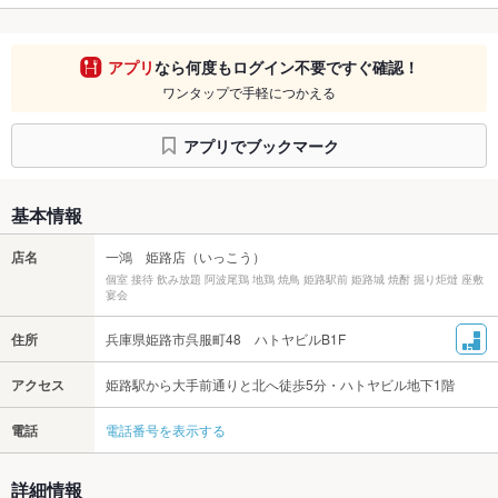
アプリ
なら何度もログイン不要ですぐ確認！
ワンタップで手軽につかえる
アプリでブックマーク
基本情報
店名
一鴻 姫路店（いっこう）
個室 接待 飲み放題 阿波尾鶏 地鶏 焼鳥 姫路駅前 姫路城 焼酎 掘り炬燵 座敷
宴会
住所
兵庫県姫路市呉服町48 ハトヤビルB1F
アクセス
姫路駅から大手前通りと北へ徒歩5分・ハトヤビル地下1階
電話
電話番号を表示する
詳細情報