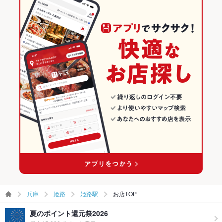
飲み放題
あり
兵庫 × 和風
姫路のグルメランキング
食べ放題
なし
姫路の居酒屋ランキング
お酒
カクテル充実、焼酎充実、日本酒充実
姫路駅のグルメランキング
お子様連れ
お子様連れ不可
姫路駅の居酒屋ランキング
ウェディン
－
グパーティ
ー二次会
お祝い・サ
可
プライズ対
応
備考
ご不明な点はお気軽にお問い合わせください。
兵庫
姫路
姫路駅
お店TOP
夏のポイント還元祭2026