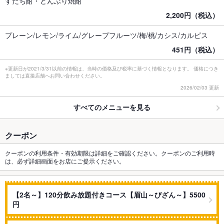
すだち酎・どんぶり焼酎
2,200円（税込）
プレーン/レモン/ライム/グレープフルーツ/梅/桃/カシス/カルピス
451円（税込）
※更新日が2021/3/31以前の情報は、当時の価格及び税率に基づく情報となります。 価格につき
ましては直接店舗へお問い合わせください。
2026/02/03 更新
すべてのメニューを見る
クーポン
クーポンの利用条件・有効期限は詳細をご確認ください。クーポンのご利用時
は、必ず詳細画面をお店にご提示ください。
【2名～】120分飲み放題付きコース【眉山～びざん～】5500
円