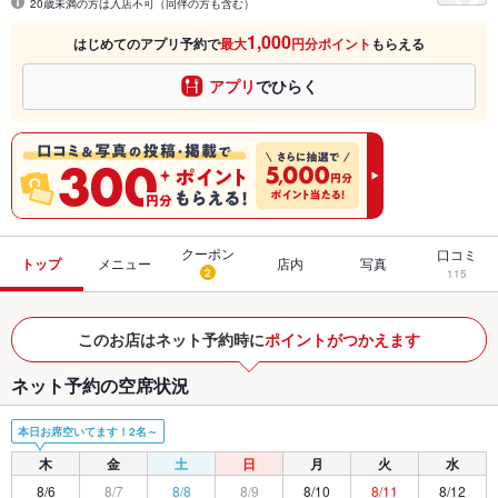
20歳未満の方は入店不可（同伴の方も含む）
1,000
はじめてのアプリ予約で
最大
円分ポイント
もらえる
アプリ
でひらく
クーポン
口コミ
トップ
メニュー
店内
写真
2
115
このお店はネット予約時に
ポイントがつかえます
ネット予約の空席状況
本日お席空いてます！2名～
木
金
土
日
月
火
水
8/6
8/7
8/8
8/9
8/10
8/11
8/12