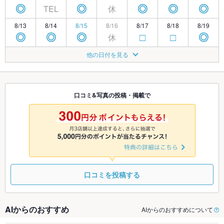
TEL
休
◎
◎
◎
◎
◎
8/13
8/14
8/15
8/16
8/17
8/18
8/19
休
◎
◎
◎
□
□
◎
8/20
8/21
8/22
8/23
8/24
8/25
8/26
他の日付を見る
休
◎
◎
◎
□
◎
◎
8/27
8/28
8/29
8/30
8/31
9/1
9/2
休
□
◎
◎
◎
◎
◎
口コミ&写真の投稿・掲載で
9/3
9/4
9/5
9/6
9/7
9/8
9/9
休
◎
◎
◎
◎
◎
◎
口コミを投稿する
AIからのおすすめ
AIからのおすすめについて