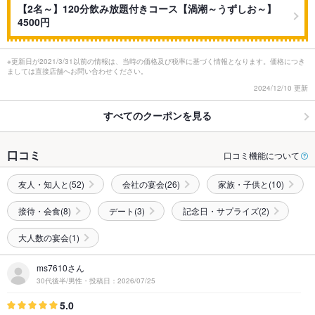
【2名～】120分飲み放題付きコース【渦潮～うずしお～】
4500円
※更新日が2021/3/31以前の情報は、当時の価格及び税率に基づく情報となります。価格につき
ましては直接店舗へお問い合わせください。
2024/12/10 更新
すべてのクーポンを見る
口コミ
口コミ機能について
友人・知人と(52)
会社の宴会(26)
家族・子供と(10)
接待・会食(8)
デート(3)
記念日・サプライズ(2)
大人数の宴会(1)
ms7610さん
30代後半/男性・投稿日：2026/07/25
5.0