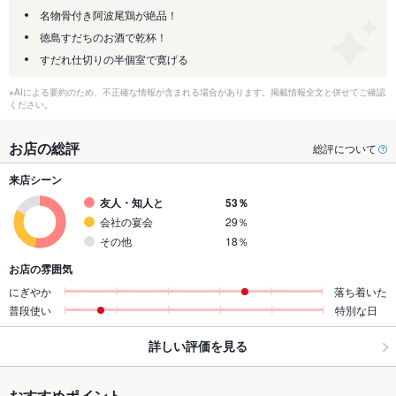
名物骨付き阿波尾鶏が絶品！
徳島すだちのお酒で乾杯！
すだれ仕切りの半個室で寛げる
※AIによる要約のため、不正確な情報が含まれる場合があります。掲載情報全文と併せてご確認
ください。
お店の総評
総評について
来店シーン
友人・知人と
53％
会社の宴会
29％
その他
18％
お店の雰囲気
にぎやか
落ち着いた
普段使い
特別な日
詳しい評価を見る
おすすめポイント