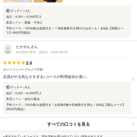
ディナー | 4人
会計：4,001～5,000円/人
来店シーン：家族・子供と
予約コース：120分飲み放題付き！一鴻名物骨付き鶏やひねポンも！全8品【渦潮コー
ス】4500円(税込)
たかやんさん
40代前半/男性・来店日：2026/06/08
2.0
ホットペッパーグルメで予約
店員がやる気なさすぎる+コースの料理提供が遅い。
ディナー | 6人
会計：5,001～6,000円/人
来店シーン：会社の宴会
予約コース：120分飲み放題付き！お刺身2種や名物骨付き鶏も！全8品【眉山コース】
5500円(税込)
すべての口コミを見る
※表示されているコースは、現在予約を受け付けていない場合があります。