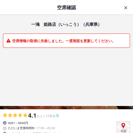
はじめてのアプリ予約で最大
1,000円分ポイントもらえる
空席確認
ダウンロード
アプリで開く
一鴻 姫路店（いっこう）
（兵庫県）
一覧
マイメニュー
空席情報の取得に失敗しました。一度画面を更新してください。
居酒屋 | 姫路駅 | 兵庫県
一鴻 姫路店（いっこう）
徳島名物『阿波尾鶏』の店
4.1
115
口コミ
件
4001～5000円
ただいま営業時間外
17:00～23:30