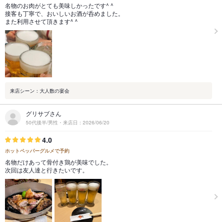
名物のお肉がとても美味しかったです^ ^
接客も丁寧で、おいしいお酒が呑めました。
また利用させて頂きます^ ^
来店シーン：大人数の宴会
グリサブさん
50代後半/男性・来店日：2026/06/20
4.0
ホットペッパーグルメで予約
名物だけあって骨付き鶏が美味でした。
次回は友人達と行きたいです。