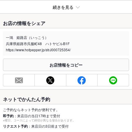
続きを見る
たばこ
お店の情報をシェア
禁煙・喫煙
全席喫煙可
一鴻 姫路店（いっこう）
喫煙専用室
なし
兵庫県姫路市呉服町48 ハトヤビルB1F
https://www.hotpepper.jp/strJ000725354/
※2020年4月1日～受動喫煙対策に関する法律が施行されています。正しい情報はお店へお問い
合わせください。
お店情報をコピー
お席
総席数
36席
最大宴会収
36人(テーブル席 最大18名OK)
容人数
ネットでかんたん予約
個室
あり ：半個室 4名～12名OK
ご予約ならネット予約が便利です。
即予約
：来店日の当日17時まで受付
座敷
なし
※曜日、コースによって締切が異なる場合があります。
リクエスト予約
：来店日の3日前まで受付
掘りごたつ
なし