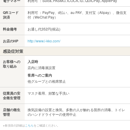
電子マネー
利用可 ：Suica､PASMO､ICOCA､iD､QUICPay､ApplePay
QRコード
利用可 ：PayPay、d払い、au PAY、支付宝（Alipay）、微信支
決済
付（WeChat Pay）
料金備考
お通し代352円(税込)
お店のHP
http://www.i-kko.com/
感染症対策
お客様への
入店時
取り組み
店内に消毒液設置
客席へのご案内
他グループとの相席禁止
従業員の安
マスク着用、頻繁な手洗い
全衛生管理
店舗の衛生
換気設備の設置と換気、多数の人が触れる箇所の消毒、トイレ
管理
のハンドドライヤーの使用中止
※各項目の詳細は
こちら
をご確認ください。