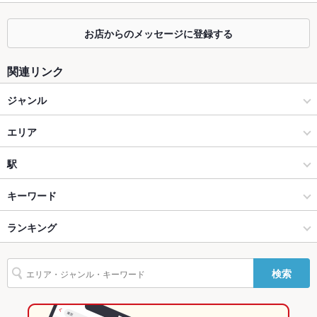
カウンター
なし
お店からのメッセージに登録する
ソファー
なし
関連リンク
テラス席
なし
ジャンル
貸切
貸切可 ：30名より承ります。その他に関しましてはお電話にて
お問い合わせください。
居酒屋
エリア
設備
和風
姫路駅
駅
Wi-Fi
あり
姫路 × 居酒屋
姫路駅 × 居酒屋
山陽姫路駅
キーワード
バリアフリ
なし
ー
姫路 × 和風
姫路駅 × 和風
東姫路駅
ランキング
卵焼き
手羽先
からあげ
にんにく料理
そば
親子丼
つくね
駐車場
なし ：近隣にコインパーキング多数
炭火焼
パフェ
姫路駅 × 居酒屋
兵庫
姫路駅
兵庫のグルメランキング
その他設備
ご不明な点はお気軽にお問合せ下さい。
検索
姫路駅 × 和風
兵庫 × 居酒屋
兵庫の居酒屋ランキング
その他