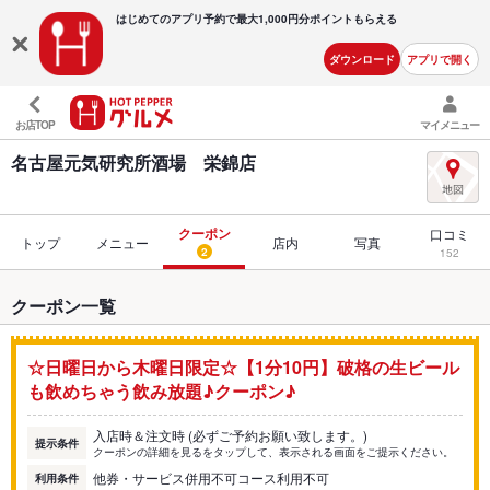
はじめてのアプリ予約で最大
1,000円分ポイントもらえる
ダウンロード
アプリで開く
お店TOP
マイメニュー
名古屋元気研究所酒場 栄錦店
クーポン
口コミ
トップ
メニュー
店内
写真
2
152
クーポン一覧
☆日曜日から木曜日限定☆【1分10円】破格の生ビール
も飲めちゃう飲み放題♪クーポン♪
入店時＆注文時 (必ずご予約お願い致します。)
提示条件
クーポンの詳細を見るをタップして、表示される画面をご提示ください。
他券・サービス併用不可コース利用不可
利用条件