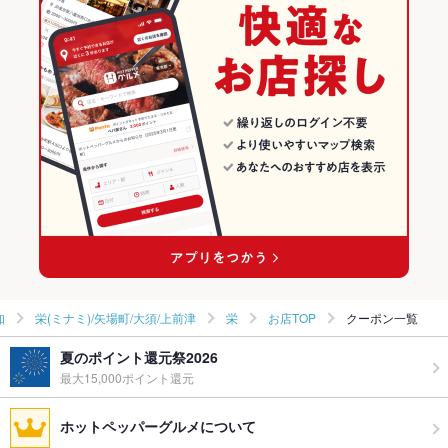
和風
愛知 × 焼肉・ホルモン
栄(ミナミ)/矢場町/大須/上前津の焼肉・ホルモンランキング
栄(ミナミ)/矢場町/大須/上前津 × 創作料理
愛知 × ホルモン
栄のグルメランキング
栄(ミナミ)/矢場町/大須/上前津 × 和風
愛知 × 創作料理
栄の焼肉・ホルモンランキング
栄駅 × 創作料理
愛知 × 和風
栄駅 × 和風
知
栄(ミナミ)/矢場町/大須/上前津
栄
お店TOP
クーポン一覧
夏のポイント還元祭2026
最大15,000ポイント還元
ホットペッパーグルメについて