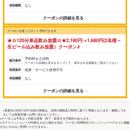
なし
有効期限
クーポンの詳細を見る
クーポンを使ってネット予約できます
★☆120分単品飲み放題☆★2,180円→1,680円(2名様～
生ビール込み飲み放題）クーポン♪
予約時＆入店時
提示条件
クーポンの詳細を見るをタップして、表示される画面をご提示ください。
他券・サービス併用不可
利用条件
なし
有効期限
クーポンの詳細を見る
※更新日が2021/3/31以前の情報は、当時の価格及び税率に基づく情報となります。価格につき
ましては直接店舗へお問い合わせください。
※クーポンは予告なく内容を変更・終了・延長する可能性があります。
※スクリーンショットや印刷をされた場合を含め、クーポン利用時点でホットペッパーグルメに掲載
がないものはご利用いただけません。