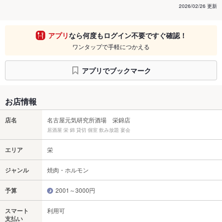
2026/02/26 更新
アプリ
なら何度もログイン不要ですぐ確認！
ワンタップで手軽につかえる
アプリでブックマーク
お店情報
店名
名古屋元気研究所酒場 栄錦店
居酒屋 栄 錦 貸切 個室 飲み放題 宴会
エリア
栄
ジャンル
焼肉・ホルモン
予算
2001～3000円
スマート
利用可
支払い