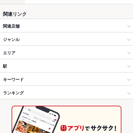
関連リンク
関連店舗
鉄板居酒屋酒場 焼酎ミュージアム 伏見店 単品飲み放題
ジャンル
焼肉・ホルモン
エリア
ホルモン
栄
駅
栄(ミナミ)/矢場町/大須/上前津 × 焼肉・ホルモン
栄 × 焼肉・ホルモン
栄駅
キーワード
栄(ミナミ)/矢場町/大須/上前津 × ホルモン
栄 × ホルモン
栄町駅
ランキング
手羽先
からあげ
お茶漬け
串かつ
エビ料理
刺身
にんにく料理
フライドポテト
ウインナー
しゃぶしゃぶ
うどん
焼きそば
レバー
栄駅 × 焼肉・ホルモン
栄 × 創作料理
伏見駅
愛知のグルメランキング
餃子
チャーハン
たこ焼き
ねぎ焼き
ホルモン焼きそば
鉄板焼きそば
栄駅 × ホルモン
栄 × 和風
愛知の焼肉・ホルモンランキング
創作料理
愛知
栄(ミナミ)/矢場町/大須/上前津のグルメランキング