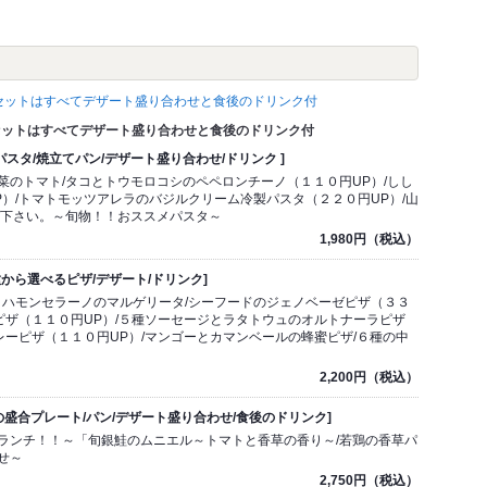
チセットはすべてデザート盛り合わせと食後のドリンク付
セットはすべてデザート盛り合わせと食後のドリンク付
べるパスタ/焼立てパン/デザート盛り合わせ/ドリンク ]
のトマト/タコとトウモロコシのペペロンチーノ（１１０円UP）/しし
）/トマトモッツアレラのバジルクリーム冷製パスタ（２２０円UP）/山
び下さい。～旬物！！おススメパスタ～
1,980円（税込）
/5種から選べるピザ/デザート/ドリンク]
＊ハモンセラーノのマルゲリータ/シーフードのジェノベーゼピザ（３３
ピザ（１１０円UP）/５種ソーセージとラタトウュのオルトナーラピザ
レーピザ（１１０円UP）/マンゴーとカマンベールの蜂蜜ピザ/６種の中
2,200円（税込）
お肉の盛合プレート/パン/デザート盛り合わせ/食後のドリンク]
ランチ！！～「旬銀鮭のムニエル～トマトと香草の香り～/若鶏の香草パ
せ～
2,750円（税込）