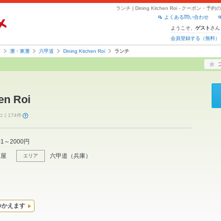
ランチ | Dining Kitchen Roi - クーポ
よくある問い合わせ
ようこそ、
さん
ゲスト
会員登録する（無料）
庫
灘・東灘
六甲道
Dining Kitchen Roi
ランチ
en Roi
コミ174件
01～2000円
酒屋
六甲道
（
兵庫
）
エリア
つかえます