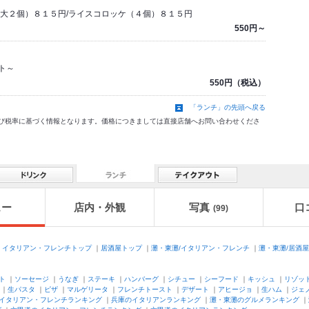
（大２個）８１５円/ライスコロッケ（４個）８１５円
550円～
ト～
550円（税込）
「ランチ」の先頭へ戻る
価格及び税率に基づく情報となります。価格につきましては直接店舗へお問い合わせくださ
ュー
店内・外観
写真
口
(99)
】
イタリアン・フレンチトップ
｜
居酒屋トップ
｜
灘・東灘/イタリアン・フレンチ
｜
灘・東灘/居酒屋
ト
｜
ソーセージ
｜
うなぎ
｜
ステーキ
｜
ハンバーグ
｜
シチュー
｜
シーフード
｜
キッシュ
｜
リゾッ
｜
生パスタ
｜
ピザ
｜
マルゲリータ
｜
フレンチトースト
｜
デザート
｜
アヒージョ
｜
生ハム
｜
ジェ
イタリアン・フレンチランキング
｜
兵庫のイタリアンランキング
｜
灘・東灘のグルメランキング
｜