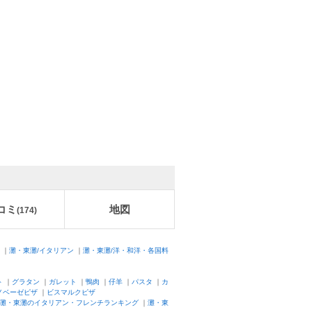
コミ
地図
(
174
)
｜
灘・東灘/イタリアン
｜
灘・東灘/洋・和洋・各国料
ト
｜
グラタン
｜
ガレット
｜
鴨肉
｜
仔羊
｜
パスタ
｜
カ
ノベーゼピザ
｜
ビスマルクピザ
灘・東灘のイタリアン・フレンチランキング
｜
灘・東