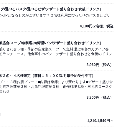
[スープ/サラダ/選べるパスタ/選べるピザ/デザート盛り合わせ/食後ドリンク]
がUPとなるものがございます＊２名様利用にぴったりのパスタとピザ
4,180円(2名様）税込
 [前菜盛合/スープ/魚料理/肉料理/パン/デザート盛り合わせ/ドリンク]
盛り合わせ５種・季節の自家製スープ・旬魚料理と海老のカダイフ巻
るランチコース。他食事中のパン・デザート盛り合わせと食後のドリン
3,960円（税込）
約制/２名～４名様限定（前日１５：００迄/月曜予約受付不可）
プ・１３種お膳プレート■内容は季節により変わります■デザート盛り合
…お肉料理前菜３種・お魚料理前菜３種・創作料理３種・三元豚ロースグ
合わせ
3,300円（税込）
！
1,210/1,540円～