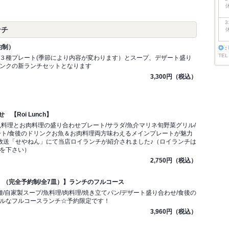
3
ンチ
約制）
◎
：
TEL
３種プレート(季節により内容が変わります）とスープ、デザート盛り
ンクの新ランチセットとなります
3,300円（税込）
【Roi Lunch】
魚料理とお肉料理の盛り合わせプレート/サラダ/魚介マリネ旬野菜グリル/
ート/食後のドリンクお魚＆お肉料理両方味わえるメインプレートが魅力
日放送「せやねん」にて当店ロイランチが紹介されました♪（ロイランチは
を下さい）
2,750円（税込）
nch （完全予約制/全7皿）】ランチのフルコース
/自家製スープ/魚料理/肉料理/焼き立てパン/デザート盛り合わせ/食後の
ルなフルコースランチ☆予約限定です！
3,960円（税込）