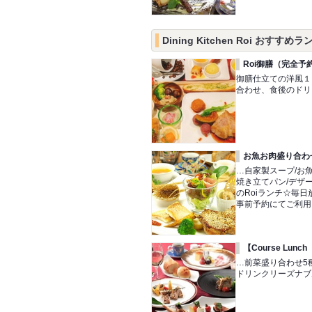
Dining Kitchen Roi おすすめラ
Roi御膳（完全予
御膳仕立ての洋風１
合わせ、食後のドリ
お魚お肉盛り合わせ 
…自家製スープ/お
焼き立てパン/デザ
のRoiランチ☆毎
事前予約にてご利用
【Course Lu
…前菜盛り合わせ5種
ドリンクリーズナブ