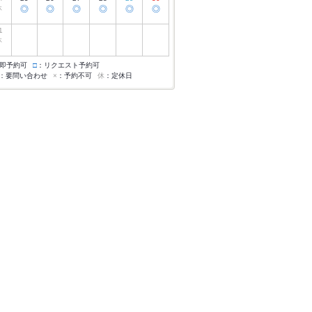
休
◎
◎
◎
◎
◎
◎
1
休
即予約可
□
：リクエスト予約可
：要問い合わせ
×
：予約不可
休
：定休日