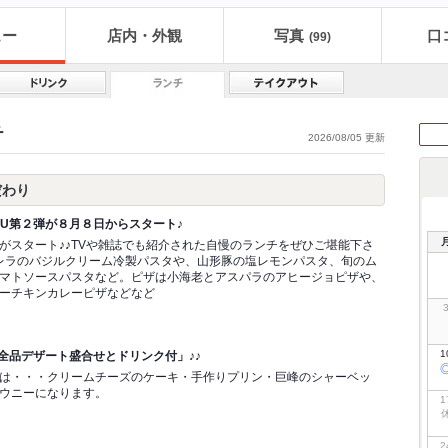
ュー
店内・外観
写真
口
(99)
チ
2026/08/05 更新
こだわり
NU第２弾が８月８日からスタート♪
Uがスタート♪♪TVや雑誌でも紹介された自慢のランチをぜひご堪能下さ
レラのバジルクリーム冷製パスタや、山形豚の塩レモンパスタ、旬のム
マトソースパスタなど。ピザは小海老とアスパラのアヒージョピザや、
ーチキンカレーピザなどなど
1
「全品デザート盛合せとドリンク付」♪♪
は・・・クリームチーズのケーキ・手作りプリン・巨峰のシャーベッ
ウニーになります。
1
2