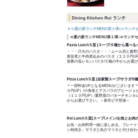
Dining Kitchen Roi ランチ
≪夏の新ランチMENU第１弾♪≫ラン
≪夏の新ランチMENU第１弾♪≫ランチ
Pasta Lunch５皿 [スープ/５種から選
・・・只今のパスタ・・・ムール貝と夏野菜
唐旨煮と牛肉煮込みのパスタ（２２０円UP
形豚の塩レモンパスタ/５種の中からお選
Pizza Lunch５皿 [自家製スープ/サラダ
＊一部料金UPとなるMENUがございます
０円UP）/小海老とアスパラのアヒージョ
（１１０円UP）/夏野菜のバターチキンカ
からお選び下さい。～新作ピザ登場～
Roi Lunch５皿[スープ/メイン/お魚と
お魚・お肉料理一緒に楽しめる、プレート
ン粉焼き」サラダと魚介マリネと付け合わ