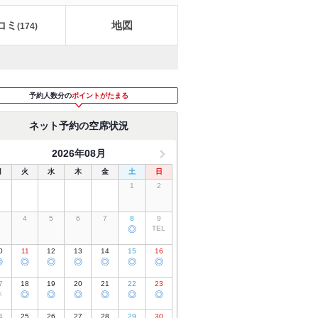
コミ
地図
(
174
)
予約人数分の
ポイントがたまる
ネット予約の空席状況
2026年08月
月
火
水
木
金
土
日
1
2
3
4
5
6
7
8
9
◎
TEL
0
11
12
13
14
15
16
◎
◎
◎
◎
◎
◎
◎
7
18
19
20
21
22
23
休
◎
◎
◎
◎
◎
◎
4
25
26
27
28
29
30