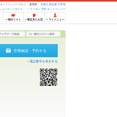
ン・予約のホットペッパーグルメ
最寄駅：
石屋川
新在家
六甲道
コンテンツガイド
クーポン 予約 ホットペッパー
検討リスト
最近見たお店
マイメニュー
空席確認・予約する
電話番号を表示する