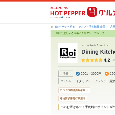
前のページへ戻る
グルメ・予約情報 全国
兵
気軽に楽しめる本格イタリアン・フレンチ
～ Ｉtalian＆Ｆrench ～
Dining Kitch
4.2
口
2001～3000円
15
予算
イタリアン・フレンチ
居
ジャンル
口コミ投稿特典対象店
適格請求書発行事業者
このお店はネット予約時にポイントが