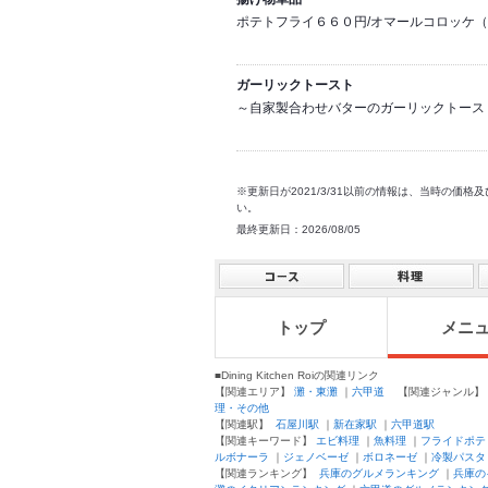
ポテトフライ６６０円/オマールコロッケ
ガーリックトースト
～自家製合わせバターのガーリックトース
※更新日が2021/3/31以前の情報は、当時の
い。
最終更新日：2026/08/05
トップ
メニ
■Dining Kitchen Roiの関連リンク
【関連エリア】
灘・東灘
｜
六甲道
【関連ジャンル
理・その他
【関連駅】
石屋川駅
｜
新在家駅
｜
六甲道駅
【関連キーワード】
エビ料理
｜
魚料理
｜
フライドポテ
ルボナーラ
｜
ジェノベーゼ
｜
ボロネーゼ
｜
冷製パスタ
【関連ランキング】
兵庫のグルメランキング
｜
兵庫の