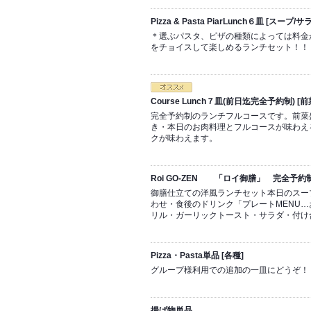
Pizza & Pasta PiarLunch６皿 
＊選ぶパスタ、ピザの種類によっては料金
をチョイスして楽しめるランチセット！！
Course Lunch７皿(前日迄完全予約制)
完全予約制のランチフルコースです。前菜
き・本日のお肉料理とフルコースが味わえ
クが味わえます。
Roi GO-ZEN 「ロイ御膳」 完全予
御膳仕立ての洋風ランチセット本日のスー
わせ・食後のドリンク「プレートMENU
リル・ガーリックトースト・サラダ・付け
Pizza・Pasta単品 [各種]
グループ様利用での追加の一皿にどうぞ！
揚げ物単品