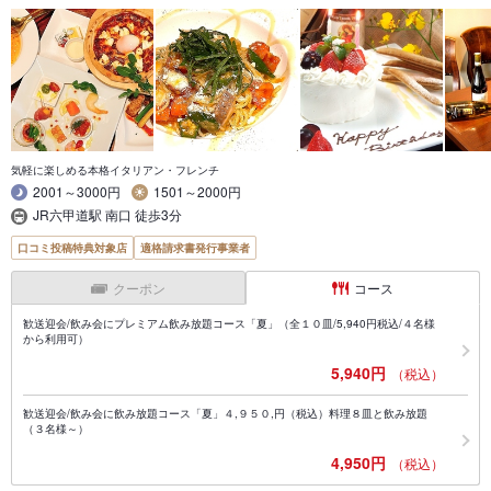
気軽に楽しめる本格イタリアン・フレンチ
2001～3000円
1501～2000円
JR六甲道駅 南口 徒歩3分
口コミ投稿特典対象店
適格請求書発行事業者
クーポン
コース
歓送迎会/飲み会にプレミアム飲み放題コース「夏」（全１０皿/5,940円税込/４名様
から利用可）
5,940円
（税込）
歓送迎会/飲み会に飲み放題コース「夏」４,９５０,円（税込）料理８皿と飲み放題
（３名様～）
4,950円
（税込）