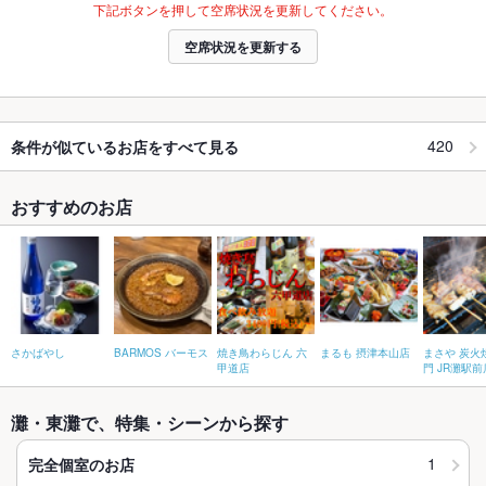
下記ボタンを押して空席状況を更新してください。
空席状況を更新する
420
条件が似ているお店をすべて見る
おすすめのお店
さかばやし
BARMOS バーモス
焼き鳥わらじん 六
まるも 摂津本山店
まさや 炭火
甲道店
門 JR灘駅前
灘・東灘で、特集・シーンから探す
1
完全個室のお店