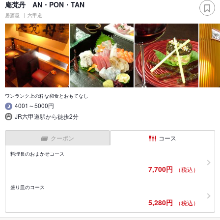
庵梵丹 AN・PON・TAN
居酒屋
六甲道
ワンランク上の粋な和食とおもてなし
4001～5000円
JR六甲道駅から徒歩2分
クーポン
コース
料理長のおまかせコース
7,700円
（税込）
盛り皿のコース
5,280円
（税込）