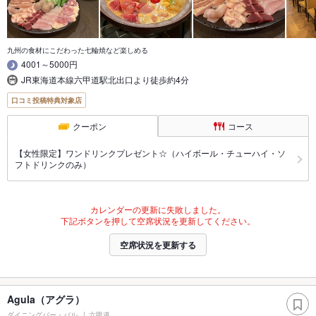
九州の食材にこだわった七輪焼など楽しめる
4001～5000円
JR東海道本線六甲道駅北出口より徒歩約4分
口コミ投稿特典対象店
クーポン
コース
【女性限定】ワンドリンクプレゼント☆（ハイボール・チューハイ・ソ
フトドリンクのみ）
カレンダーの更新に失敗しました。
下記ボタンを押して空席状況を更新してください。
空席状況を更新する
Agula（アグラ）
ダイニングバー・バル
六甲道