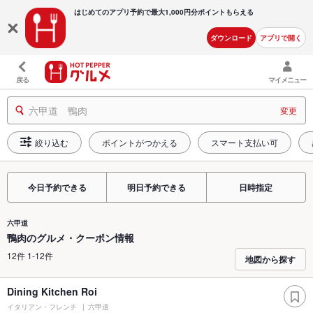
はじめてのアプリ予約で最大
1,000円分ポイントもらえる
ダウンロード
アプリで開く
戻る
マイメニュー
六甲道 鴨肉
変更
絞り込む
ポイントがつかえる
スマート支払い可
今日予約できる
明日予約できる
日時指定
六甲道
鴨肉のグルメ・クーポン情報
12件 1-12件
地図から探す
Dining Kitchen Roi
イタリアン・フレンチ
六甲道