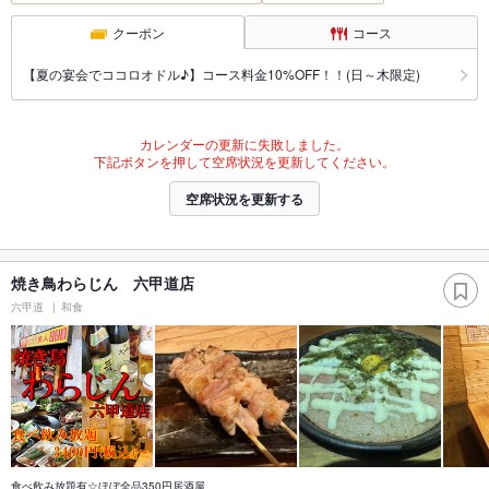
クーポン
コース
【夏の宴会でココロオドル♪】コース料金10%OFF！！(日～木限定)
カレンダーの更新に失敗しました。
下記ボタンを押して空席状況を更新してください。
空席状況を更新する
焼き鳥わらじん 六甲道店
六甲道
和食
食べ飲み放題有☆ほぼ全品350円居酒屋