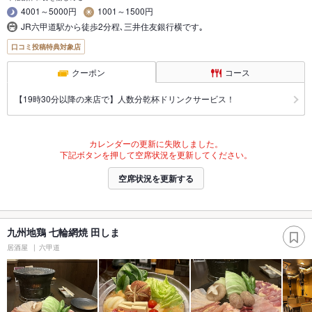
4001～5000円
1001～1500円
JR六甲道駅から徒歩2分程､三井住友銀行横です｡
口コミ投稿特典対象店
クーポン
コース
【19時30分以降の来店で】人数分乾杯ドリンクサービス！
カレンダーの更新に失敗しました。
下記ボタンを押して空席状況を更新してください。
空席状況を更新する
九州地鶏 七輪網焼 田しま
居酒屋
六甲道