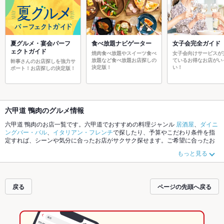
夏グルメ・宴会パーフ
食べ放題ナビゲーター
女子会完全ガイド
ェクトガイド
焼肉食べ放題やスイーツ食べ
女子会向けサービスが
放題など食べ放題お店探しの
ているお得なお店がい
幹事さんのお店探しを強力サ
決定版！
い！
ポート！お店探しの決定版！
六甲道 鴨肉のグルメ情報
六甲道 鴨肉のお店一覧です。六甲道でおすすめの料理ジャンル
居酒屋
、
ダイニ
ングバー・バル
、
イタリアン・フレンチ
で探したり、予算やこだわり条件を指
定すれば、シーンや気分に合ったお店がサクサク探せます。ご希望に合ったお
店が見つからなかったら、近隣のエリア
六甲道
、
摂津本山
、
灘区その他
もチェ
もっと見る
ックしてみてください。ホットペッパーグルメなら、お得なクーポンはもちろ
ん、こだわりメニュー
からあげ
、
お茶漬け
、
炉ばた焼き・炙り焼き
や季節のお
すすめ料理など、お店の最新情報をご紹介しているので安心！24時間使える簡
単便利なネット予約が使えるお店も拡大中です。友達どうしの飲み会にも、会
戻る
ページの先頭へ戻る
社の宴会にも、デートやパーティーにもお得に便利にホットペッパーグルメを
ご利用ください。