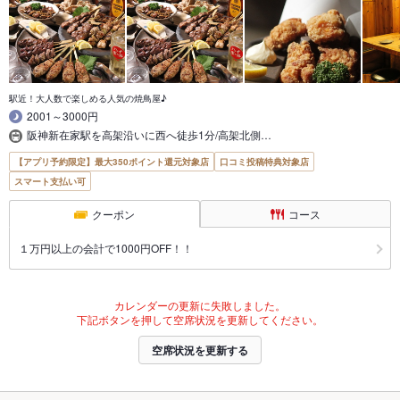
駅近！大人数で楽しめる人気の焼鳥屋♪
2001～3000円
阪神新在家駅を高架沿いに西へ徒歩1分/高架北側…
【アプリ予約限定】最大350ポイント還元対象店
口コミ投稿特典対象店
スマート支払い可
クーポン
コース
１万円以上の会計で1000円OFF！！
カレンダーの更新に失敗しました。
下記ボタンを押して空席状況を更新してください。
空席状況を更新する