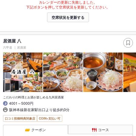
カレンダーの更新に失敗しました。
下記ボタンを押して空席状況を更新してください。
空席状況を更新する
居酒屋 八
六甲道
居酒屋
こだわりの料理とお酒が楽しめる九州居酒屋
4001～5000円
阪神本線新在家駅出口より徒歩約3分
口コミ投稿特典対象店
COIN+支払い可
クーポン
コース