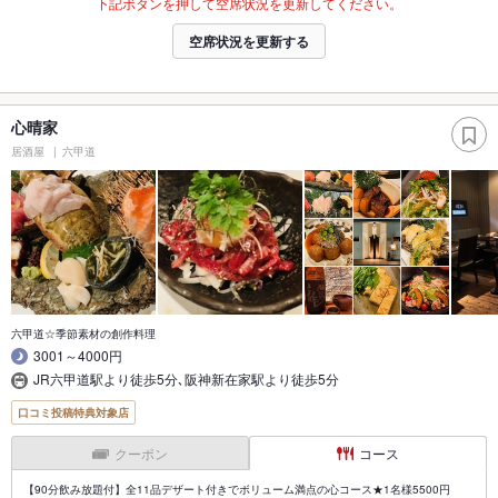
下記ボタンを押して空席状況を更新してください。
空席状況を更新する
心晴家
居酒屋
六甲道
六甲道☆季節素材の創作料理
3001～4000円
JR六甲道駅より徒歩5分､阪神新在家駅より徒歩5分
口コミ投稿特典対象店
クーポン
コース
【90分飲み放題付】全11品デザート付きでボリューム満点の心コース★1名様5500円