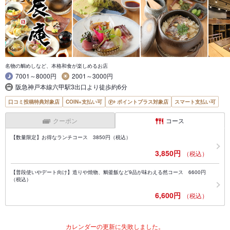
名物の鯛めしなど、本格和食が楽しめるお店
7001～8000円
2001～3000円
阪急神戸本線六甲駅3出口より徒歩約6分
口コミ投稿特典対象店
COIN+支払い可
ポイントプラス対象店
スマート支払い可
クーポン
コース
【数量限定】お得なランチコース 3850円（税込）
3,850円
（税込）
【普段使いやデート向け】造りや焼物、鯛釜飯など9品が味わえる然コース 6600円
（税込）
6,600円
（税込）
カレンダーの更新に失敗しました。