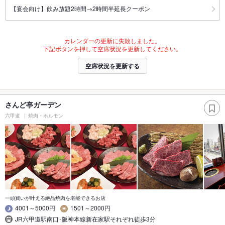
【宴会向け】飲み放題2時間→2時間半延長クーポン
カレンダーの更新に失敗しました。
下記ボタンを押して空席状況を更新してください。
空席状況を更新する
さんど亭ガーデン
六甲道
焼肉・ホルモン
一頭買いが叶える絶品焼肉を堪能できるお店
4001～5000円
1501～2000円
JR六甲道駅南口･阪神本線新在家駅それぞれ徒歩3分