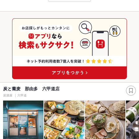
炭と蕎麦 那由多 六甲道店
居酒屋
六甲道