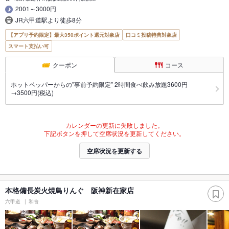
2001～3000円
JR六甲道駅より徒歩8分
【アプリ予約限定】最大350ポイント還元対象店
口コミ投稿特典対象店
スマート支払い可
クーポン
コース
ホットペッパーからの”事前予約限定” 2時間食べ飲み放題3600円
→3500円(税込)
カレンダーの更新に失敗しました。
下記ボタンを押して空席状況を更新してください。
空席状況を更新する
本格備長炭火焼鳥りんぐ 阪神新在家店
六甲道
和食