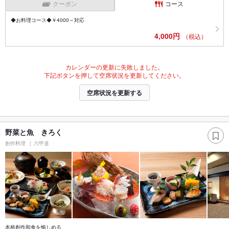
クーポン
コース
◆お料理コース◆￥4000～対応
4,000円
（税込）
カレンダーの更新に失敗しました。
下記ボタンを押して空席状況を更新してください。
空席状況を更新する
野菜と魚 きろく
創作料理
六甲道
本格創作和食を愉しめる