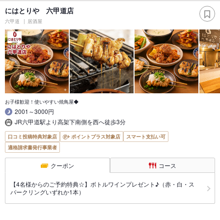
にはとりや 六甲道店
六甲道
居酒屋
お子様歓迎！使いやすい焼鳥屋◆
2001～3000円
JR六甲道駅より高架下南側を西へ徒歩3分
口コミ投稿特典対象店
ポイントプラス対象店
スマート支払い可
適格請求書発行事業者
クーポン
コース
【4名様からのご予約特典☆】ボトルワインプレゼント♪（赤・白・ス
パークリングいずれか1本）