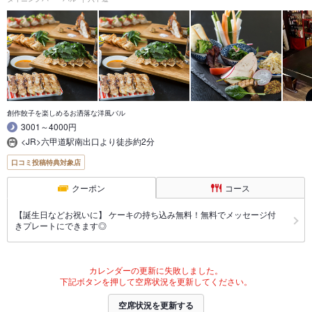
創作餃子を楽しめるお洒落な洋風バル
3001～4000円
<JR>六甲道駅南出口より徒歩約2分
口コミ投稿特典対象店
クーポン
コース
【誕生日などお祝いに】 ケーキの持ち込み無料！無料でメッセージ付
きプレートにできます◎
カレンダーの更新に失敗しました。
下記ボタンを押して空席状況を更新してください。
空席状況を更新する