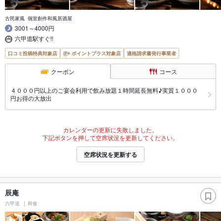
古民家風 個室創作和風居酒屋
3001～4000円
六甲道駅すぐ!!
口コミ投稿特典対象店
ポイントプラス対象店
適格請求書発行事業者
クーポン
コース
４０００円以上のご宴会利用で飲み放題１時間延長無料♪実質１０００
円お得の大放出
カレンダーの更新に失敗しました。
下記ボタンを押して空席状況を更新してください。
空席状況を更新する
辰庵
六甲道
和食