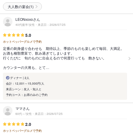
大人数の宴会(1)
LEONxoxoさん
40代後半/女性・来店日：2026/07/25
5.0
ホットペッパーグルメで予約
定番の刺身盛り合わせも 期待以上、季節のものも楽しめて毎回、大満足。
お酒も種類豊富で、飲み過ぎてしまいます。
行くたびに 旬のものに出会えるので何度行っても 飽きない。
カウンターの大将も、とて…
ディナー | 2人
会計：12,001～15,000円/人
来店シーン：友人・知人と
予約コース：お席のみのご予約
ママさん
60代～/女性・来店日：2026/07/25
2.0
ホットペッパーグルメで予約