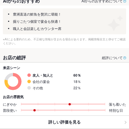
AIからのおすすめ
AIからのおすすめについて
豊洲直送の鮮魚を贅沢に堪能！
掘りごたつ個室で宴会も快適！
職人と会話楽しむカウンター席
※AIによる要約のため、不正確な情報が含まれる場合があります。掲載情報全文と併せてご確認
ください。
お店の総評
総評について
来店シーン
友人・知人と
60％
会社の宴会
18％
その他
22％
お店の雰囲気
にぎやか
落ち着いた
普段使い
特別な日
詳しい評価を見る