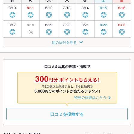
月
火
水
木
金
土
日
8/10
8/11
8/12
8/13
8/14
8/15
8/16
◎
◎
◎
◎
◎
◎
◎
8/17
8/18
8/19
8/20
8/21
8/22
8/23
休
◎
◎
◎
◎
◎
◎
8/24
8/25
8/26
8/27
8/28
8/29
8/30
他の日付を見る
休
休
◎
◎
◎
◎
◎
8/31
9/1
9/2
9/3
9/4
9/5
9/6
休
◎
◎
◎
◎
◎
◎
口コミ&写真の投稿・掲載で
9/7
9/8
9/9
9/10
9/11
9/12
9/13
休
◎
◎
◎
◎
◎
◎
口コミを投稿する