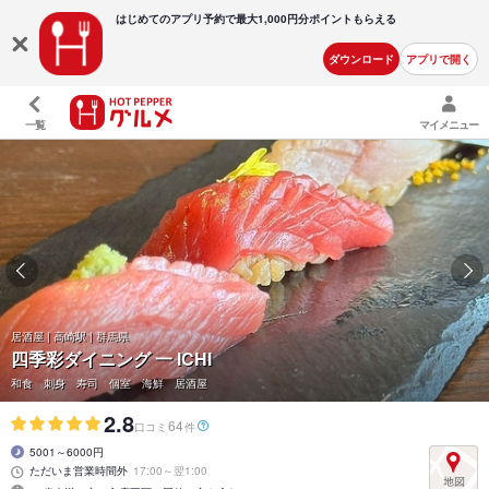
はじめてのアプリ予約で最大
1,000円分ポイントもらえる
ダウンロード
アプリで開く
一覧
マイメニュー
居酒屋 | 高崎駅 | 群馬県
四季彩ダイニング 一 ICHI
和食 刺身 寿司 個室 海鮮 居酒屋
2.8
64
口コミ
件
5001～6000円
ただいま営業時間外
17:00～翌1:00