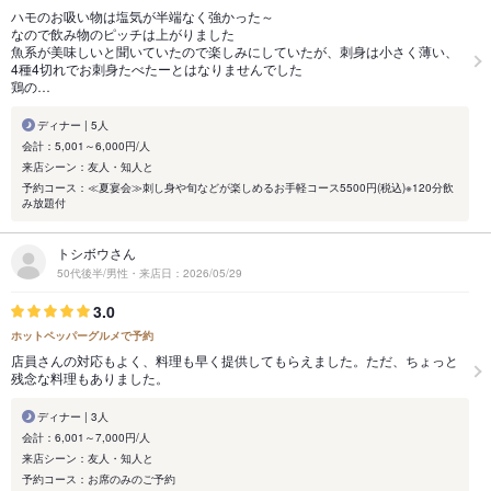
ハモのお吸い物は塩気が半端なく強かった～
なので飲み物のピッチは上がりました
魚系が美味しいと聞いていたので楽しみにしていたが、刺身は小さく薄い、
4種4切れでお刺身たべたーとはなりませんでした
鶏の…
ディナー | 5人
会計：5,001～6,000円/人
来店シーン：友人・知人と
予約コース：≪夏宴会≫刺し身や旬などが楽しめるお手軽コース5500円(税込)※120分飲
み放題付
トシボウさん
50代後半/男性・来店日：2026/05/29
3.0
ホットペッパーグルメで予約
店員さんの対応もよく、料理も早く提供してもらえました。ただ、ちょっと
残念な料理もありました。
ディナー | 3人
会計：6,001～7,000円/人
来店シーン：友人・知人と
予約コース：お席のみのご予約