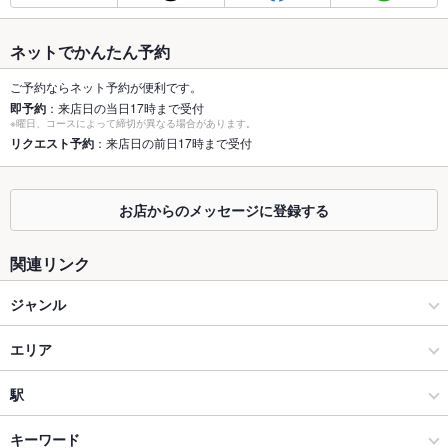
総席数
88席(連雀町交差点近く)
ネットでかんたん予約
最大宴会収
30人(個室宴会最大30名様まで)
容人数
ご予約ならネット予約が便利です。
即予約
：来店日の当日17時まで受付
個室
あり ：8室
※曜日、コースによって締切が異なる場合があります。
リクエスト予約
：来店日の前日17時まで受付
座敷
あり ：20席
掘りごたつ
あり ：ゆったりくつろげます
お店からのメッセージに登録する
カウンター
あり
関連リンク
ソファー
なし
ジャンル
テラス席
なし
居酒屋
エリア
貸切
貸切不可 ：50名以上で貸切可
海鮮
高崎駅
駅
設備
Wi-Fi
なし
高崎 × 居酒屋
高崎駅 × 居酒屋
高崎駅
キーワード