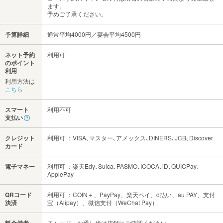
ます。
予めご了承ください。
予算詳細
通常平均4000円／宴会平均4500円
ネット予約
利用可
のポイント
利用
利用方法は
こちら
スマート
利用不可
支払い
クレジット
利用可 ：VISA､マスター､アメックス､DINERS､JCB､Discover
カード
電子マネー
利用可 ：楽天Edy､Suica､PASMO､ICOCA､iD､QUICPay､
ApplePay
QRコード
利用可 ：COIN＋、PayPay、楽天ペイ、d払い、au PAY、支付
決済
宝（Alipay）、微信支付（WeChat Pay）
チャージ・お通し代は店舗にご確認ください。