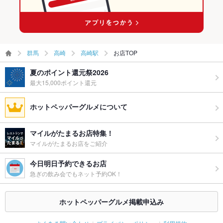
ー二次会
お祝い・サ
可
プライズ対
応
群馬
高崎
高崎駅
お店TOP
備考
お気軽に四季彩ダイニング 一 ICHIまでお問い合わせください。
夏のポイント還元祭2026
最大15,000ポイント還元
ホットペッパーグルメについて
マイルがたまるお店特集！
マイルがたまるお店をご紹介
今日明日予約できるお店
急ぎの飲み会でもネット予約OK！
ホットペッパーグルメ掲載申込み