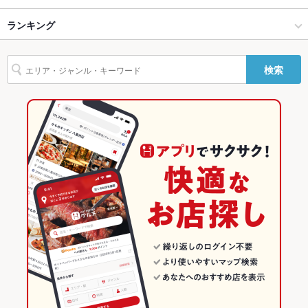
バリアフリ
なし ：なし
高崎 × 海鮮
高崎駅 × 海鮮
高崎問屋町駅
ランキング
卵焼き
からあげ
馬刺し
エビ料理
カニ料理
刺身
フライドポテト
ー
チョリソー
海鮮丼
すき焼き
そば
天ぷら
トリュフ
餃子
高崎駅 × 居酒屋
高崎駅 × 創作料理
前橋駅
群馬のグルメランキング
駐車場
なし ：近隣有料パーキングをご利用ください
検索
チャーハン
牛タン
アヒージョ
生ハム
高崎駅 × 海鮮
高崎駅 × 和風
群馬の居酒屋ランキング
英語メニュ
あり
ー
創作料理
群馬
群馬の海鮮ランキング
その他設備
お気軽に四季彩ダイニング 一 ICHIまでお問い合わせください。
和風
群馬 × 居酒屋
高崎のグルメランキング
その他
飲み放題
あり ：宴会プランご利用の方
高崎 × 創作料理
群馬 × 海鮮
高崎の居酒屋ランキング
食べ放題
なし ：なし
高崎 × 和風
群馬 × 創作料理
高崎の海鮮ランキング
お酒
カクテル充実、焼酎充実、日本酒充実、ワイン充実
高崎駅 × 創作料理
群馬 × 和風
高崎駅のグルメランキング
お子様連れ
お子様連れOK ：ご家族連れでもお気軽に
高崎駅 × 和風
高崎駅の居酒屋ランキング
ウェディン
ご相談ください
グパーティ
高崎駅の海鮮ランキング