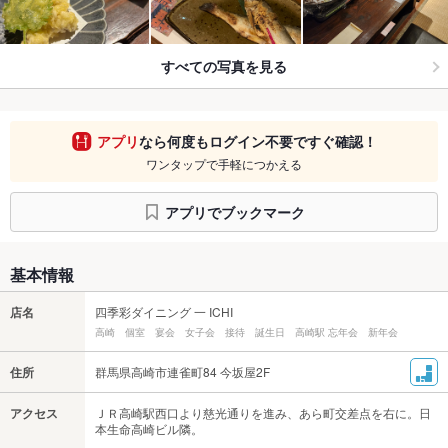
すべての写真を見る
アプリ
なら何度もログイン不要ですぐ確認！
ワンタップで手軽につかえる
アプリでブックマーク
基本情報
店名
四季彩ダイニング 一 ICHI
高崎 個室 宴会 女子会 接待 誕生日 高崎駅 忘年会 新年会
住所
群馬県高崎市連雀町84 今坂屋2F
アクセス
ＪＲ高崎駅西口より慈光通りを進み、あら町交差点を右に。日
本生命高崎ビル隣。