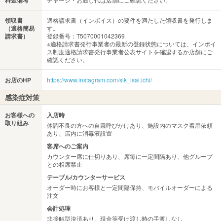
料金備考
領収書
適格請求書（インボイス）の要件を満たした領収書を発行しま
（適格簡易
す。
請求書）
登録番号：T5070001042369
※適格請求書発行事業者の最新の登録状態については、インボイ
ス制度適格請求書発行事業者公表サイトを確認するか店舗にご
確認ください。
お店のHP
https://www.instagram.com/sik_isai.ichi/
感染症対策
お客様への
入店時
取り組み
体調不良の方への自粛呼びかけあり、施設内のマスク着用依頼
あり、店内に消毒液設置
客席へのご案内
カウンター席に仕切りあり、席毎に一定間隔あり、他グループ
との相席禁止
テーブル/カウンターサービス
オーダー時にお客様と一定間隔保持、モバイルオーダーによる
注文
会計処理
非接触型決済あり、現金等受け渡し時の手渡しなし