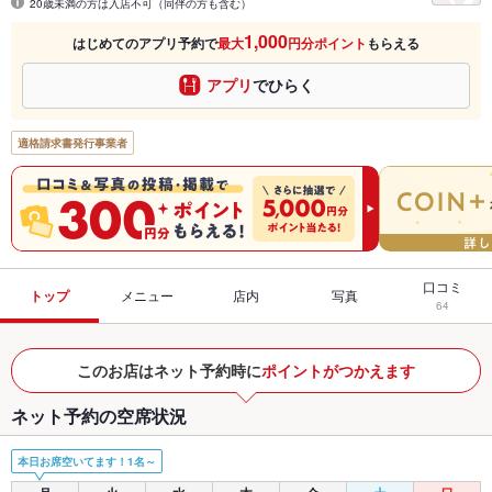
20歳未満の方は入店不可（同伴の方も含む）
1,000
はじめてのアプリ予約で
最大
円分ポイント
もらえる
アプリ
でひらく
適格請求書発行事業者
口コミ
トップ
メニュー
店内
写真
64
このお店はネット予約時に
ポイントがつかえます
ネット予約の空席状況
本日お席空いてます！1名～