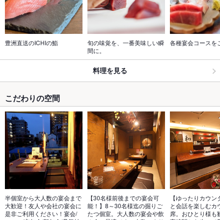
豊洲直送のICHIの鮨
旬の味覚を、一番美味しい瞬
各種宴会コースを
間に。
料理を見る
こだわりの空間
半個室から大人数の宴会まで
【30名様前後までの宴会可
【ゆったりカウン
大歓迎！友人や会社の宴会に
能！】8～30名様迄の掘りご
と会話を楽しむカ
是非ご利用ください！宴会/
たつ個室。大人数の宴会や飲
席。おひとり様も