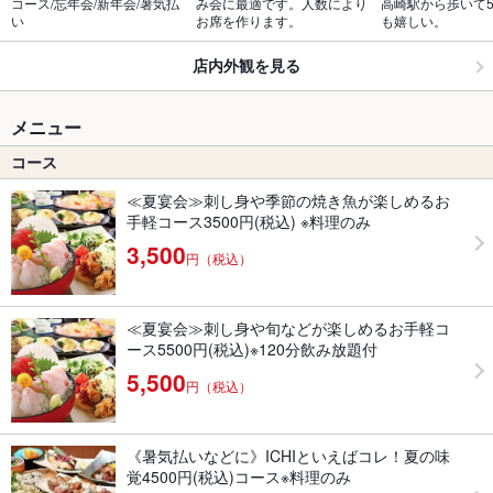
コース/忘年会/新年会/暑気払
み会に最適です。人数により
高崎駅から歩いて
い
お席を作ります。
も嬉しい。
店内外観を見る
メニュー
コース
≪夏宴会≫刺し身や季節の焼き魚が楽しめるお
手軽コース3500円(税込) ※料理のみ
3,500
円（税込）
≪夏宴会≫刺し身や旬などが楽しめるお手軽コ
ース5500円(税込)※120分飲み放題付
5,500
円（税込）
《暑気払いなどに》ICHIといえばコレ！夏の味
覚4500円(税込)コース※料理のみ