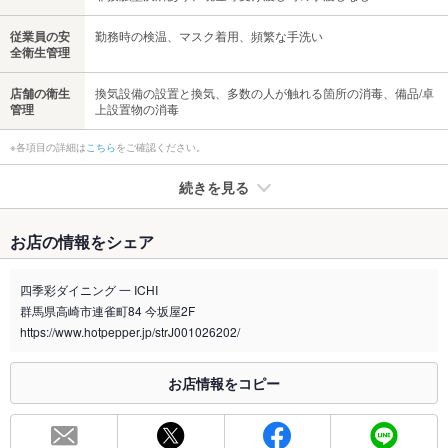
従業員の安
勤務時の検温、マスク着用、頻繁な手洗い
全衛生管理
店舗の衛生
換気設備の設置と換気、多数の人が触れる箇所の消毒、備品/卓
管理
上設置物の消毒
※各項目の詳細は
こちら
をご確認ください。
続きを見る
たばこ
お店の情報をシェア
禁煙・喫煙
分煙（仕切りあり）
※喫煙の場合、加熱式たばこ限定です。
四季彩ダイニング 一 ICHI
一部喫煙席あり、その他は加熱式たばこOKです。屋外に喫煙ス
ペースあります。
群馬県高崎市連雀町84 今坂屋2F
https://www.hotpepper.jp/strJ001026202/
喫煙専用室
あり
お店情報をコピー
※2020年4月1日～受動喫煙対策に関する法律が施行されています。正しい情報はお店へお問い
合わせください。
お席