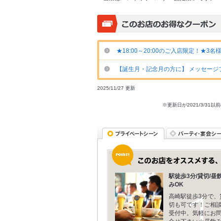
★18:00～20:00のご入店限定！★3
【誕生月・記念月の方に】 メッセージプ
2025/11/27 更新
※更新日が2021/3/
駅徒歩3分/貸切/昼
みOK
高崎駅徒歩3分で、
切も可です！ご相
受付中。気軽にお