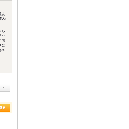
題あ
税込)
から
選び
め看
的に
要チ