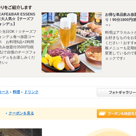
CAFE&BAR ESSENS
お得な単品飲み放
E大人気☆【チーズフ
り！90分1800円(
ォンデュ】
～♪
☆当日OK！☆チーズフ
料理はアラカルト
ォンデュ食べ放題コー
お好きなものをお
ス お料理6品+2時間
ください！おすす
飲み放題付3500円(税
板メニューも定期
込)で自慢のチーズフォ
変更しているので
ンデュをお楽しみくだ
ェックです♪
さい♪
コース
料理
ドリンク
クーポンを見る
る