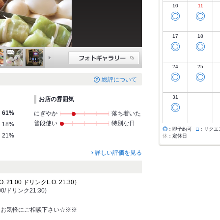
10
11
◎
◎
17
18
◎
◎
24
25
◎
◎
総評について
31
お店の雰囲気
◎
61%
にぎやか
落ち着いた
普段使い
特別な日
18%
◎
：即予約可
□
：リクエ
21%
休
：定休日
詳しい評価を見る
21:00 ドリンクL.O. 21:30）
0/ドリンク21:30)
！お気軽にご相談下さい☆※※