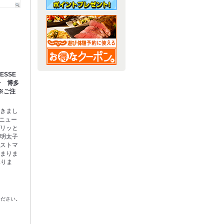
SSE
★ 博多
※ご注
てきまし
メニュー
プリッと
多明太子
ベストマ
たまりま
承りま
ください。