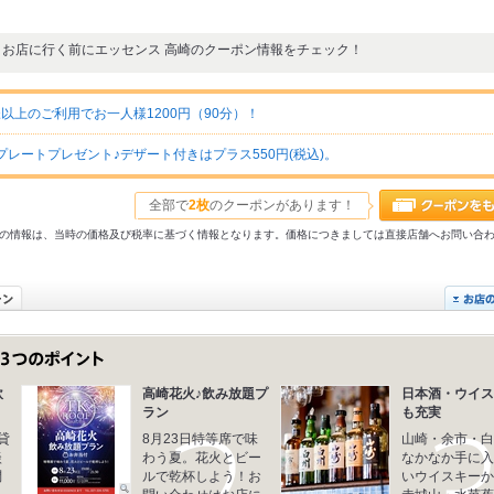
お店に行く前にエッセンス 高崎のクーポン情報をチェック！
名様以上のご利用でお一人様1200円（90分）！
レートプレゼント♪デザート付きはプラス550円(税込)。
全部で
2枚
のクーポンがあります！
31以前の情報は、当時の価格及び税率に基づく情報となります。価格につきましては直接店舗へお問い合
飲
高崎花火♪飲み放題プ
日本酒・ウイス
ラン
も充実
貸
8月23日特等席で味
山崎・余市・白
談
わう夏。花火とビー
なかなか手に入
問
ルで乾杯しよう！お
いウイスキーか