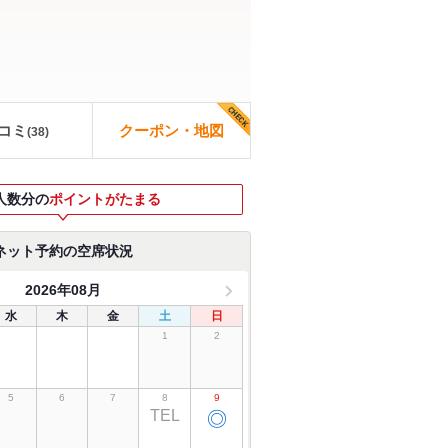
コミ
クーポン・地図
(
38
)
人数分の
ポイントがたまる
ネット予約の空席状況
2026年08月
水
木
金
土
日
1
2
5
6
7
8
9
TEL
◎