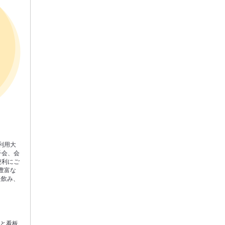
利用大
子会、会
便利にご
豊富な
昼飲み、
ムと看板