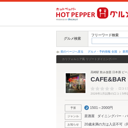
フリーワード検索
グルメ検索
前のページへ戻る
グルメ・予約情報 全国
群
カリフォルニア風 リゾートダイニングバー
高崎駅 飲み放題 日本酒 ビール
CAFE&BA
-
口コミ
2026年1月以降の口コミ5
1501～2000円
予算
居酒屋
ダイニングバー・
ジャンル
20歳未満の方は入店不可（
お知らせ