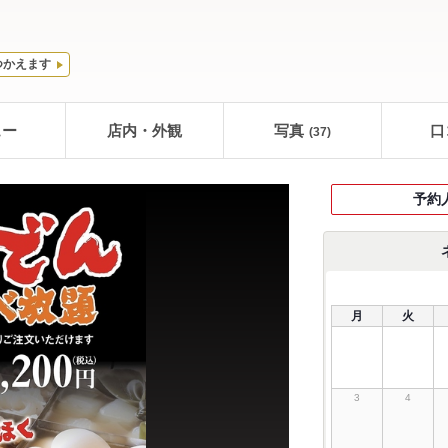
つかえます
ュー
店内・外観
写真
口
(37)
予約
月
火
3
4