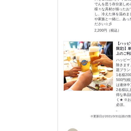
でんを思う存分楽しめ
様々な具材が揃ったお
し、冷えた体を温めま
や家族と一緒に、あっ
ださい☆彡
2,200円（税込）
【ハッピ
限定)】
上のご利
ハッピー
除きます
題プラン
1名様20
500円(
は連休中】
2名様以上
得な単品
く★ ※
必須。
-
※更新日が2021/3/31