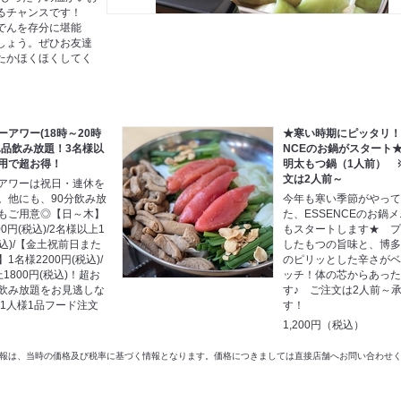
るチャンスです！
でんを存分に堪能
しょう。ぜひお友達
たかほくほくしてく
ーアワー(18時～20時
★寒い時期にピッタリ！E
単品飲み放題！3名様以
NCEのお鍋がスタート
用で超お得！
明太もつ鍋（1人前） 
文は2人前～
アワーは祝日・連休を
。他にも、90分飲み放
今年も寒い季節がやっ
もご用意◎【日～木】
た、ESSENCEのお鍋
00円(税込)/2名様以上1
もスタートします★ 
税込)/【金土祝前日また
したもつの旨味と、博
1名様2200円(税込)/
のピリッとした辛さが
1800円(税込)！超お
ッチ！体の芯からあっ
飲み放題をお見逃しな
す♪ ご注文は2人前～
お1人様1品フード注文
す！
1,200円（税込）
以前の情報は、当時の価格及び税率に基づく情報となります。価格につきましては直接店舗へお問い合わせ