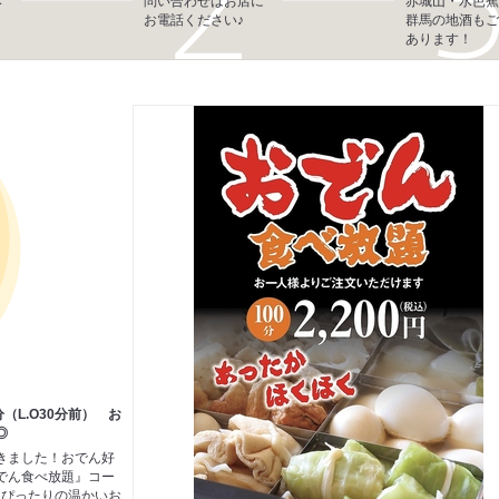
み
問い合わせはお店に
赤城山・水芭蕉
お電話ください♪
群馬の地酒もご
あります！
（L.O30分前） お
◎
きました！おでん好
でん食べ放題』コー
にぴったりの温かいお