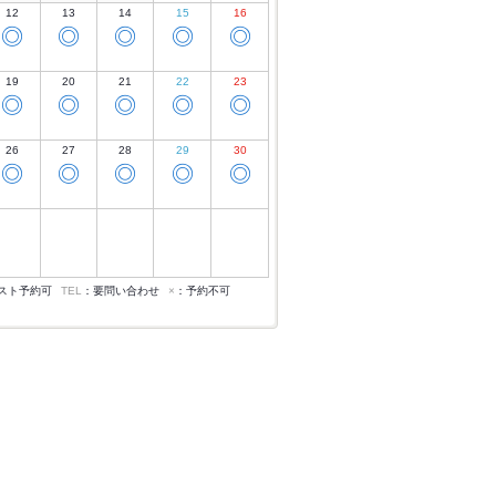
12
13
14
15
16
◎
◎
◎
◎
◎
19
20
21
22
23
◎
◎
◎
◎
◎
26
27
28
29
30
◎
◎
◎
◎
◎
スト予約可
TEL
：要問い合わせ
×
：予約不可