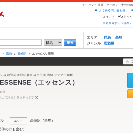
エッセンス 高崎 - クーポン・予約の
よくある問い合わせ
ようこそ、
さん
ゲスト
会員登録する（無料）
エリア
群馬
高崎
ジャンル
居酒屋
馬
高崎
高崎駅
エッセンス 高崎
 昼 歓迎会 送迎会 宴会 誕生日 肉 海鮮 ソファー 喫煙
R ESSENSE（エッセンス）
38件
件以上で評点が表示されます
バル
高崎駅
（
群馬
）
エリア
同伴の方も含む）