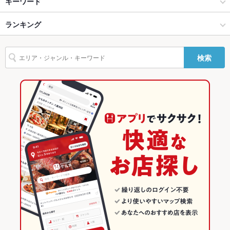
大津 × イタリアン・フレンチ
大津駅 × イタリアン・フレンチ
島ノ関駅
キーワード
バリアフリ
あり
ー
大津 × イタリアン
大津駅 × イタリアン
びわ湖浜大津駅
ランキング
パスタ
ピザ
生ハム
駐車場
あり ：155台 屋内
びわ湖浜大津駅 × イタリアン・フレンチ
滋賀
三井寺駅
滋賀のグルメランキング
検索
その他設備
－
びわ湖浜大津駅 × イタリアン
滋賀 × イタリアン・フレンチ
滋賀のイタリアン・フレンチランキング
その他
滋賀 × イタリアン
滋賀のイタリアンランキング
飲み放題
なし
大津のグルメランキング
食べ放題
あり
大津のイタリアン・フレンチランキング
お酒
カクテル充実、ワイン充実
大津のイタリアンランキング
お子様連れ
お子様連れ歓迎
ウェディン
－
大津駅のグルメランキング
グパーティ
ー二次会
大津駅のイタリアン・フレンチランキング
お祝い・サ
可
プライズ対