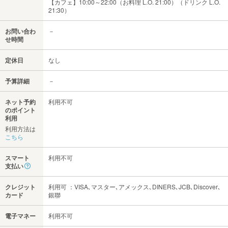
【カフェ】10:00～22:00（お料理 L.O. 21:00）（ドリンク L.O.
21:30）
お問い合わ
－
せ時間
定休日
なし
予算詳細
－
ネット予約
利用不可
のポイント
利用
利用方法は
こちら
スマート
利用不可
支払い
クレジット
利用可 ：VISA､マスター､アメックス､DINERS､JCB､Discover､
カード
銀聯
電子マネー
利用不可