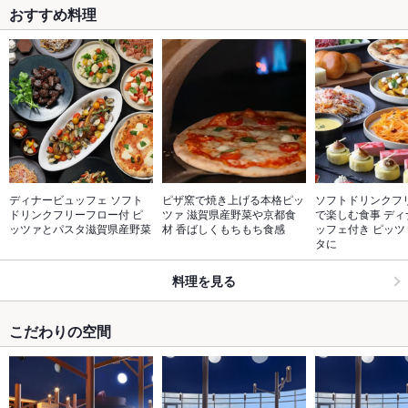
おすすめ料理
ディナービュッフェ ソフト
ピザ窯で焼き上げる本格ピッ
ソフトドリンクフ
ドリンクフリーフロー付 ピ
ツァ 滋賀県産野菜や京都食
で楽しむ食事 ディ
ッツァとパスタ滋賀県産野菜
材 香ばしくもちもち食感
ッフェ付き ピッツ
タに
料理を見る
こだわりの空間