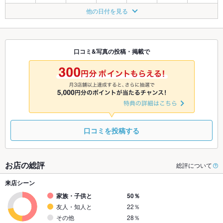
8/24
8/25
8/26
8/27
8/28
8/29
8/30
他の日付を見る
◎
◎
◎
◎
◎
◎
◎
8/31
9/1
9/2
9/3
9/4
9/5
9/6
◎
◎
◎
◎
◎
◎
◎
口コミ&写真の投稿・掲載で
9/7
9/8
9/9
9/10
9/11
9/12
9/13
◎
◎
◎
◎
◎
◎
◎
口コミを投稿する
お店の総評
総評について
来店シーン
家族・子供と
50％
友人・知人と
22％
その他
28％