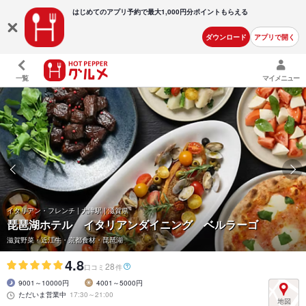
はじめてのアプリ予約で最大
1,000円分ポイントもらえる
ダウンロード
アプリで開く
一覧
マイメニュー
イタリアン・フレンチ | 大津駅 | 滋賀県
琵琶湖ホテル イタリアンダイニング ベルラーゴ
滋賀野菜・近江牛・京都食材・琵琶湖
4.8
28
口コミ
件
9001～10000円
4001～5000円
ただいま営業中
17:30～21:00