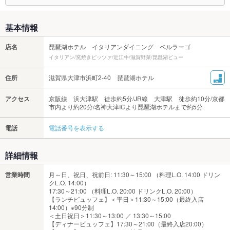
基本情報
店名
琵琶湖ホテル イタリアンダイニング ベルラーゴ
イタリアン/窯焼きピッツァ/近江牛/滋賀野菜/琵琶湖ビュー
住所
滋賀県大津市浜町2-40 琵琶湖ホテル
アクセス
京阪線 浜大津駅 徒歩約5分/JR線 大津駅 徒歩約10分/京都
市内より約20分/名神大津ICより琵琶湖ホテルまで約5分
電話
電話番号を表示する
詳細情報
営業時間
月～日、祝日、祝前日: 11:30～15:00 （料理L.O. 14:00 ドリン
クL.O. 14:00）
17:30～21:00 （料理L.O. 20:00 ドリンクL.O. 20:00）
【ランチビュッフェ】＜平日＞11:30～15:00（最終入店
14:00）※90分制
＜土日祝日＞11:30～13:00 ／ 13:30～15:00
【ディナービュッフェ】17:30～21:00（最終入店20:00）