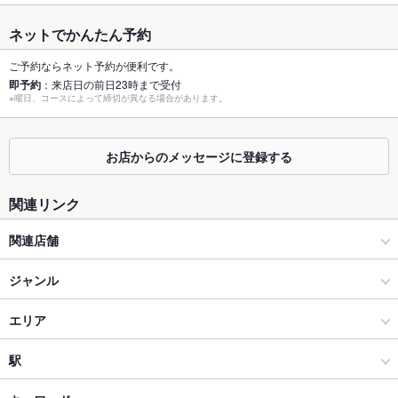
容人数
ネットでかんたん予約
個室
なし
ご予約ならネット予約が便利です。
即予約
：来店日の前日23時まで受付
座敷
なし
※曜日、コースによって締切が異なる場合があります。
掘りごたつ
なし
お店からのメッセージに登録する
カウンター
なし
ソファー
なし
関連リンク
テラス席
なし
関連店舗
貸切
貸切不可
琵琶湖ホテル 日本料理 おおみ
ジャンル
夜景がきれ
あり
イタリアン・フレンチ
エリア
いなお席
設備
イタリアン
大津駅
駅
Wi-Fi
あり