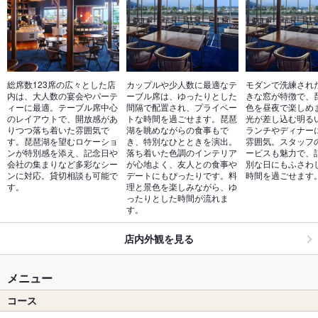
総席数123席の広々とした店
カップルや少人数に最適なテ
モダンで洗練され
内は、大人数の宴会やパーテ
ーブル席は、ゆったりとした
きな窓が特徴で、
ィーに最適。テーブル席中心
間隔で配置され、プライベー
色を昼夜で楽しめ
のレイアウトで、開放感があ
トな時間を過ごせます。琵琶
光が差し込む明る
りつつ落ち着いた雰囲気で
湖を眺めながらの食事もで
ランチやディナー
す。琵琶湖を望むロケーショ
き、特別なひとときを演出。
雰囲気。スタッフ
ンが特別感を添え、記念日や
落ち着いた色調のインテリア
ービスも魅力で、
会社の集まりなど多彩なシー
が心地よく、友人との食事や
別な日にもふさわ
ンに対応。貸切相談も可能で
デートにもぴったりです。料
時間を過ごせます
す。
理と景色を楽しみながら、ゆ
ったりとした時間が流れま
す。
店内外観を見る
メニュー
コース