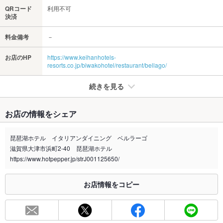
QRコード
利用不可
決済
料金備考
－
お店のHP
https://www.keihanhotels-
resorts.co.jp/biwakohotel/restaurant/bellago/
続きを見る
たばこ
お店の情報をシェア
禁煙・喫煙
全席禁煙
琵琶湖ホテル イタリアンダイニング ベルラーゴ
喫煙専用室
なし
滋賀県大津市浜町2-40 琵琶湖ホテル
https://www.hotpepper.jp/strJ001125650/
※2020年4月1日～受動喫煙対策に関する法律が施行されています。正しい情報はお店へお問い
合わせください。
お店情報をコピー
お席
総席数
123席
最大宴会収
－