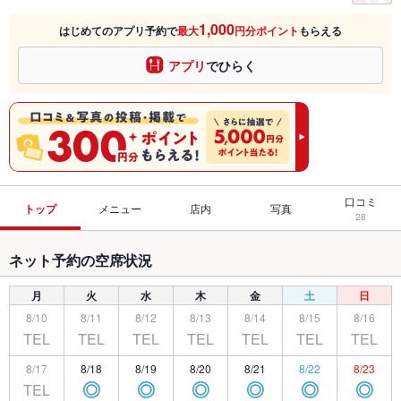
1,000
はじめてのアプリ予約で
最大
円分ポイント
もらえる
アプリ
でひらく
口コミ
トップ
メニュー
店内
写真
28
ネット予約の空席状況
月
火
水
木
金
土
日
8/10
8/11
8/12
8/13
8/14
8/15
8/16
TEL
TEL
TEL
TEL
TEL
TEL
TEL
8/17
8/18
8/19
8/20
8/21
8/22
8/23
TEL
◎
◎
◎
◎
◎
◎