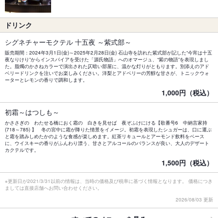
ドリンク
シグネチャーモクテル 十五夜 ～紫式部～
販売期間：2024年3月1日(金)～2025年2月28日(金) 石山寺を訪れた紫式部が記した“今宵は十五
夜なりけり”からインスパイアを受けた「源氏物語」へのオマージュ、“紫の物語”を表現しまし
た。脂燭のかさねカラーで演出された仄暗い部屋に、温かな灯りがともります。別添えのアド
ベリードリンクを注いでお楽しみください。洋梨とアドベリーの芳醇な甘さが、トニックウォ
ーターとレモンの香りで調和します。
1,000円（税込）
初霜～はつしも～
かささぎの わたせる橋におく霜の 白きを見せば 夜ぞふけにける【歌番号6 中納言家持
(718～785) 】 冬の宮中に霜が降りた情景をイメージ。初霜を表現したシュガーは、口に運ぶ
と霜を踏みしめたかのような食感が楽しめます。紅茶リキュールとアーモンド飲料をベース
に、ウイスキーの香りがふんわり漂う、甘さとアルコールのバランスが良い、大人のデザート
カクテルです。
1,500円（税込）
※更新日が2021/3/31以前の情報は、当時の価格及び税率に基づく情報となります。 価格につき
ましては直接店舗へお問い合わせください。
2026/08/03 更新