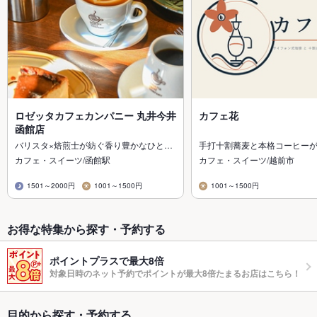
ロゼッタカフェカンパニー 丸井今井
カフェ花
函館店
バリスタ×焙煎士が紡ぐ香り豊かなひと…
手打十割蕎麦と本格コーヒー
カフェ・スイーツ/函館駅
カフェ・スイーツ/越前市
1501～2000円
1001～1500円
1001～1500円
お得な特集から探す・予約する
ポイントプラスで最大8倍
対象日時のネット予約でポイントが最大8倍たまるお店はこちら！
目的から探す・予約する