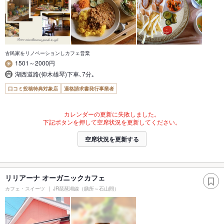
古民家をリノベーションしカフェ営業
1501～2000円
湖西道路(仰木雄琴)下車､7分｡
口コミ投稿特典対象店
適格請求書発行事業者
カレンダーの更新に失敗しました。
下記ボタンを押して空席状況を更新してください。
空席状況を更新する
リリアーナ オーガニックカフェ
カフェ・スイーツ
JR琵琶湖線（膳所～石山間）