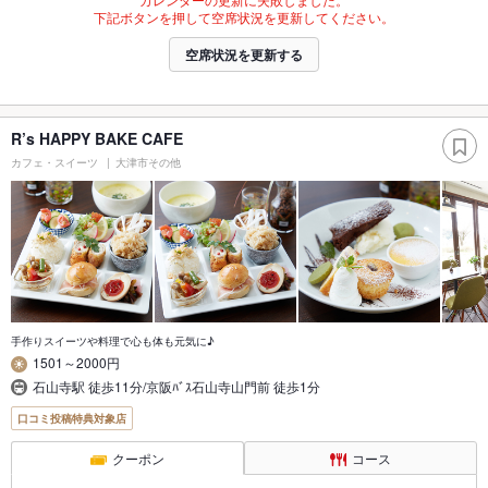
下記ボタンを押して空席状況を更新してください。
空席状況を更新する
R’s HAPPY BAKE CAFE
カフェ・スイーツ
大津市その他
手作りスイーツや料理で心も体も元気に♪
1501～2000円
石山寺駅 徒歩11分/京阪ﾊﾞｽ石山寺山門前 徒歩1分
口コミ投稿特典対象店
クーポン
コース