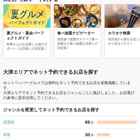
夏グルメ・宴会パーフ
食べ放題ナビゲーター
カラオケ検索
ェクトガイド
焼肉食べ放題やスイーツ食べ
現在地から探せる近く
放題など食べ放題お店探しの
オケ店はコチラ！
幹事さんのお店探しを強力サ
決定版！
ポート！お店探しの決定版！
大津エリアでネット予約できるお店を探す
ホットペッパーグルメでは便利なネット予約できるお店を多数掲載していま
す。
大津エリアでネット予約できるお店をジャンルごとに集計しました。お店選び
の参考に是非活用してください。
ジャンルを変更してネット予約できるお店を探す
89
居酒屋
件
30
和食
件