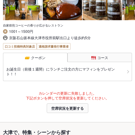
自家焙煎コーヒーの香りが広がるレストラン
1001～1500円
京阪石山坂本線大津市役所前駅出口より徒歩約5分
口コミ投稿特典対象店
適格請求書発行事業者
クーポン
コース
お誕生日（前後１週間）にランチご注文の方にマフィンをプレゼン
ト！！
カレンダーの更新に失敗しました。
下記ボタンを押して空席状況を更新してください。
空席状況を更新する
大津で、特集・シーンから探す