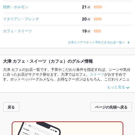
21
焼肉・ホルモン
件
20
イタリアン・フレンチ
件
19
カフェ・スイーツ
件
大津エリアでネット予約できるお店一覧へ
大津 カフェ・スイーツ（カフェ）のグルメ情報
大津 カフェのお店一覧です。予算やこだわり条件を指定すれば、シーンや気分
に合ったお店がサクサク探せます。大津ではカフェ、
スイーツ
がおすすめで
す。ホットペッパーグルメなら、お得なクーポンはもちろん、こだわりメニュ
ーや季節のおすすめ料理など、お店の最新情報をご紹介しているので安心！24
もっと見る
時間使える簡単便利なネット予約が使えるお店も拡大中です。友達どうしの飲
み会にも、会社の宴会にも、デートやパーティーにもお得に便利にホットペッ
パーグルメをご利用ください。
戻る
ページの先頭へ戻る