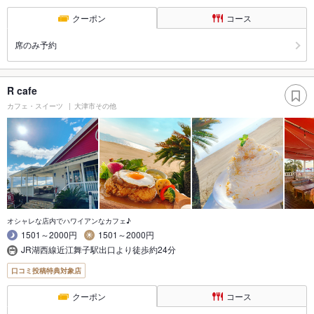
クーポン
コース
席のみ予約
R cafe
カフェ・スイーツ
大津市その他
オシャレな店内でハワイアンなカフェ♪
1501～2000円
1501～2000円
JR湖西線近江舞子駅出口より徒歩約24分
口コミ投稿特典対象店
クーポン
コース