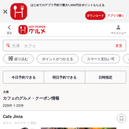
はじめてのアプリ予約で最大
1,000円分ポイントもらえる
ダウンロード
アプリで開く
戻る
マイメニュー
大津 カフェ
変更
絞り込む
ポイントがつかえる
スマート支払い可
今日予約できる
明日予約できる
日時指定
大津
カフェのグルメ・クーポン情報
229件 1-20件
Cafe Jinta
カフェ・スイーツ
石山