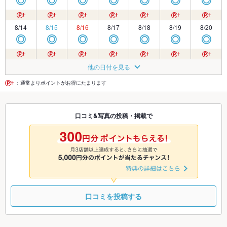
◎
◎
◎
◎
◎
◎
◎
8/14
8/15
8/16
8/17
8/18
8/19
8/20
◎
◎
◎
◎
◎
◎
◎
8/21
8/22
8/23
8/24
8/25
8/26
8/27
他の日付を見る
◎
◎
◎
◎
◎
◎
◎
：通常よりポイントがお得にたまります
8/28
8/29
8/30
8/31
9/1
9/2
9/3
口コミ&写真の投稿・掲載で
◎
◎
◎
◎
◎
◎
◎
9/4
9/5
9/6
9/7
9/8
9/9
9/10
◎
◎
◎
◎
◎
◎
◎
口コミを投稿する