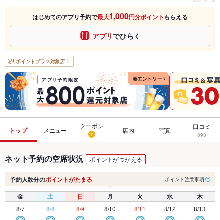
1,000
はじめてのアプリ予約で
最大
円分ポイント
もらえる
アプリ
でひらく
ポイントプラス
対象店
クーポン
口コミ
トップ
メニュー
店内
写真
7
393
ネット予約の空席状況
ポイントがつかえる
予約人数分の
ポイントがたまる
ポイント注意事項
金
土
日
月
火
水
木
8/7
8/8
8/9
8/10
8/11
8/12
8/13