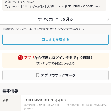
来店シーン：友人・知人と
予約コース：【クラフトビール付き】人気No1！6000円FISHERMANSBOOZEコース
すべての口コミを見る
※表示されているコースは、現在予約を受け付けていない場合があります。
口コミを投稿する
アプリ
なら何度もログイン不要ですぐ確認！
ワンタップで手軽につかえる
アプリでブックマーク
基本情報
店名
FISHERMANS BOOZE 海老名店
飲み放題90分1200円(税込1320円)～！生牡蠣半額！毎日開催！海老名駅徒
歩１分♪