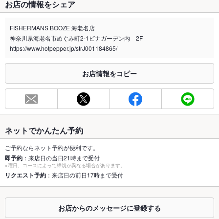
お店の情報をシェア
禁煙・喫煙
全席禁煙
-
FISHERMANS BOOZE 海老名店
神奈川県海老名市めぐみ町2-1ビナガーデン内 2F
喫煙専用室
あり
https://www.hotpepper.jp/strJ001184865/
※2020年4月1日～受動喫煙対策に関する法律が施行されています。正しい情報はお店へお問い
合わせください。
お店情報をコピー
お席
総席数
33席(少人数から大人数までお気軽に是非！)
最大宴会収
33人(お店貸切の場合)
容人数
ネットでかんたん予約
個室
なし ：ございません。
ご予約ならネット予約が便利です。
即予約
：来店日の当日21時まで受付
※曜日、コースによって締切が異なる場合があります。
座敷
なし ：ございません。
リクエスト予約
：来店日の前日17時まで受付
掘りごたつ
なし ：ございません。
カウンター
あり ：サク飲み大歓迎★
お店からのメッセージに登録する