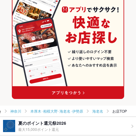
パスタ・ピザ
神奈川 × 居酒屋
本厚木･相模大野･海老名･伊勢原のグルメランキング
食べ放題
なし ：話題のサンフランシスコ料理で忘年会・新年会！
本厚木･相模大野･海老名･伊勢原 × イタリアン・フレンチ
神奈川 × 海鮮
本厚木･相模大野･海老名･伊勢原の居酒屋ランキング
お酒
カクテル充実、ワイン充実
お子様連れ
お子様連れ歓迎 ：是非、皆様でサンフランシスコ料理をお楽し
本厚木･相模大野･海老名･伊勢原 × パスタ・ピザ
神奈川 × イタリアン・フレンチ
本厚木･相模大野･海老名･伊勢原の海鮮ランキング
みください
海老名駅 × イタリアン・フレンチ
神奈川 × パスタ・ピザ
海老名のグルメランキング
ウェディン
是非ご相談ください
グパーティ
ー二次会
海老名駅 × パスタ・ピザ
海老名の居酒屋ランキング
お祝い・サ
可
海老名の海鮮ランキング
プライズ対
応
備考
宴会・女子会予約を承り中！！お気軽にお問い合わせください
神奈川
本厚木･相模大野･海老名･伊勢原
海老名
お店TOP
夏のポイント還元祭2026
最大15,000ポイント還元