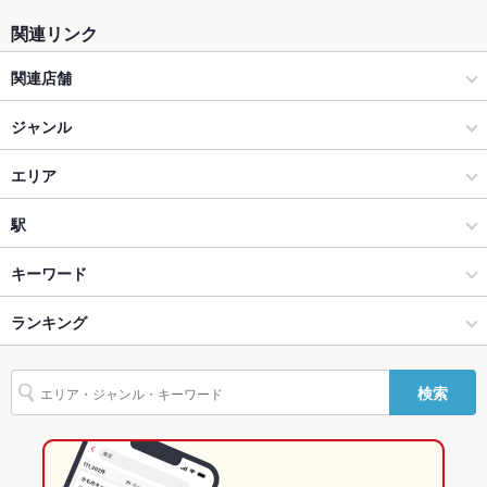
ソファー
なし ：ございません。
関連リンク
テラス席
なし ：ございません。
関連店舗
貸切
貸切可 ：お気軽にお問い合わせ下さいませ！
ワイン酒場 ゴルゴン9 海老名店
ジャンル
設備
炭火焼き鶏 食ダイニング 秦野店
居酒屋
エリア
Wi-Fi
あり
炭火焼き鶏 食ダイニング 渋沢店
海鮮
海老名
駅
バリアフリ
あり ：※お声掛けください
ー
炭火焼き鳥居酒屋 鶏ダイヤモンド 武蔵新城店
本厚木･相模大野･海老名･伊勢原 × 居酒屋
海老名 × 居酒屋
海老名駅
キーワード
駐車場
あり ：海老名駅より徒歩１分。ビナガーデン内
【食べ放題/2Hハイボール飲み放題555円】NEO大衆酒場スマイリ
本厚木･相模大野･海老名･伊勢原 × 海鮮
海老名 × 海鮮
ランキング
エビ料理
カニ料理
フライドポテト
チョリソー
ステーキ
シーフード
英語メニュ
あり
商店 本厚木店
ー
リゾット
パスタ
ペペロンチーノ
ピザ
アヒージョ
パエリア
海老名駅 × 居酒屋
海老名 × イタリアン・フレンチ
神奈川のグルメランキング
405 chip'n'dip California 秦野
検索
その他設備
-
海老名駅 × 海鮮
海老名 × パスタ・ピザ
神奈川の居酒屋ランキング
その他
イタリアン・フレンチ
神奈川
神奈川の海鮮ランキング
飲み放題
あり ：２時間飲み放題付きコースをご用意しております