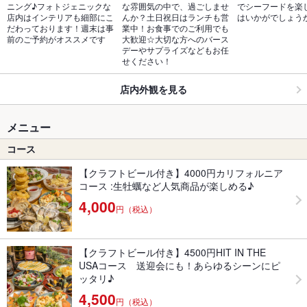
ニング♪フォトジェニックな
な雰囲気の中で、過ごしませ
でシーフードを楽
店内はインテリアも細部にこ
んか？土日祝日はランチも営
はいかがでしょう
だわっております！週末は事
業中！お食事でのご利用でも
前のご予約がオススメです
大歓迎☆大切な方へのバース
デーやサプライズなどもお任
せください！
店内外観を見る
メニュー
コース
【クラフトビール付き】4000円カリフォルニア
コース :生牡蠣など人気商品が楽しめる♪
4,000
円（税込）
【クラフトビール付き】4500円HIT IN THE
USAコース 送迎会にも！あらゆるシーンにピ
ッタリ♪
4,500
円（税込）