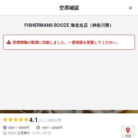
はじめてのアプリ予約で最大
1,000円分ポイントもらえる
空席確認
ダウンロード
アプリで開く
FISHERMANS BOOZE 海老名店
（神奈川県）
一覧
マイメニュー
空席情報の取得に失敗しました。一度画面を更新してください。
居酒屋 | 海老名 | 神奈川県
FISHERMANS BOOZE 海老名店
海老名・居酒屋・シーフード・生牡蠣半額
4.1
393
口コミ
件
3001～4000円
1501～2000円
ただいま営業中
16:00～23:30