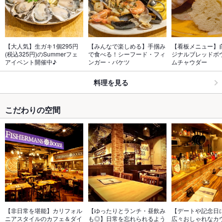
【大人気】生ガキ1個295円
【みんなで楽しめる】手掴み
【看板メニュー】
(税込325円)のSummerフェ
で食べる！シーフード・フィ
ジナルブレッドボ
アイベント開催中♪
ンガー・バケツ
ムチャウダー
料理を見る
こだわりの空間
【非日常を堪能】カリフォル
【ゆったりとランチ・昼飲み
【デートや記念日
ニアスタイルのカフェ＆ダイ
も◎】日常を忘れられるよう
広々おしゃれなカ