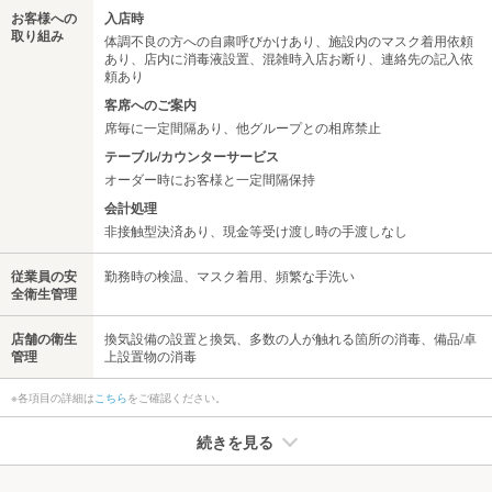
お客様への
入店時
取り組み
体調不良の方への自粛呼びかけあり、施設内のマスク着用依頼
あり、店内に消毒液設置、混雑時入店お断り、連絡先の記入依
頼あり
客席へのご案内
席毎に一定間隔あり、他グループとの相席禁止
テーブル/カウンターサービス
オーダー時にお客様と一定間隔保持
会計処理
非接触型決済あり、現金等受け渡し時の手渡しなし
従業員の安
勤務時の検温、マスク着用、頻繁な手洗い
全衛生管理
店舗の衛生
換気設備の設置と換気、多数の人が触れる箇所の消毒、備品/卓
管理
上設置物の消毒
※各項目の詳細は
こちら
をご確認ください。
続きを見る
たばこ