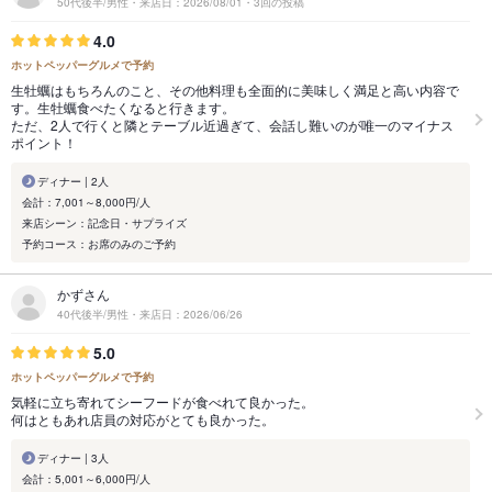
50代後半/男性・来店日：2026/08/01・3回の投稿
4.0
ホットペッパーグルメで予約
生牡蠣はもちろんのこと、その他料理も全面的に美味しく満足と高い内容で
す。生牡蠣食べたくなると行きます。
ただ、2人で行くと隣とテーブル近過ぎて、会話し難いのが唯一のマイナス
ポイント！
ディナー | 2人
会計：7,001～8,000円/人
来店シーン：記念日・サプライズ
予約コース：お席のみのご予約
かずさん
40代後半/男性・来店日：2026/06/26
5.0
ホットペッパーグルメで予約
気軽に立ち寄れてシーフードが食べれて良かった。
何はともあれ店員の対応がとても良かった。
ディナー | 3人
会計：5,001～6,000円/人