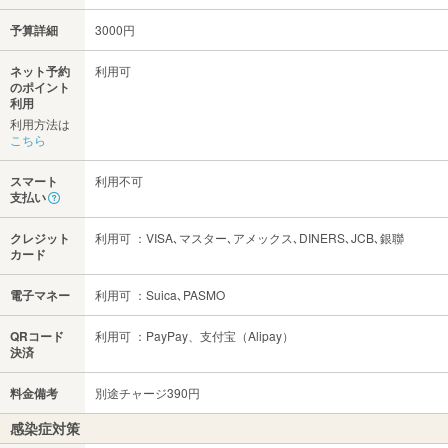
予算詳細
3000円
ネット予約
利用可
のポイント
利用
利用方法は
こちら
スマート
利用不可
支払い
クレジット
利用可 ：VISA､マスター､アメックス､DINERS､JCB､銀聯
カード
電子マネー
利用可 ：Suica､PASMO
QRコード
利用可 ：PayPay、支付宝（Alipay）
決済
料金備考
別途チャージ390円
感染症対策