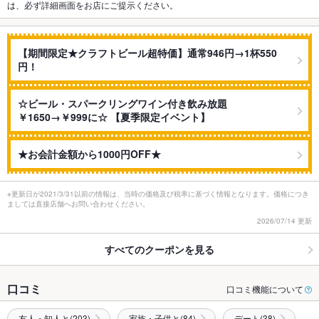
は、必ず詳細画面をお店にご提示ください。
【期間限定★クラフトビール超特価】通常946円→1杯550
円！
☆ビール・スパークリングワイン付き飲み放題
￥1650→￥999に☆ 【夏季限定イベント】
★お会計金額から1000円OFF★
※更新日が2021/3/31以前の情報は、当時の価格及び税率に基づく情報となります。価格につき
ましては直接店舗へお問い合わせください。
2026/07/14 更新
すべてのクーポンを見る
口コミ
口コミ機能について
友人・知人と(203)
家族・子供と(84)
デート(38)