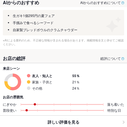
AIからのおすすめ
AIからのおすすめについて
生ガキ1個295円の夏フェア
手掴みで食べるシーフード
自家製ブレッドボウルのクラムチャウダー
※AIによる要約のため、不正確な情報が含まれる場合があります。掲載情報全文と併せてご確認
ください。
お店の総評
総評について
来店シーン
友人・知人と
55％
家族・子供と
21％
その他
24％
お店の雰囲気
にぎやか
落ち着いた
普段使い
特別な日
詳しい評価を見る