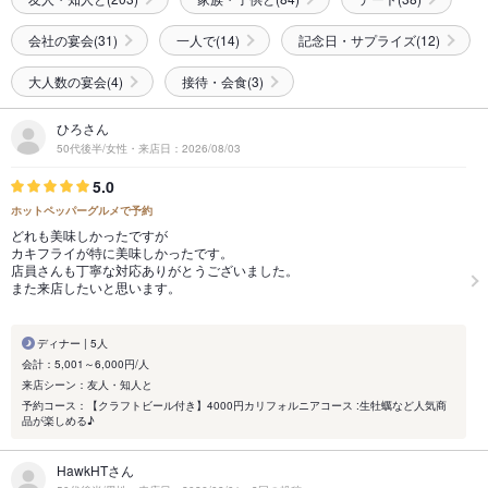
会社の宴会(31)
一人で(14)
記念日・サプライズ(12)
大人数の宴会(4)
接待・会食(3)
ひろさん
50代後半/女性・来店日：2026/08/03
5.0
ホットペッパーグルメで予約
どれも美味しかったですが
カキフライが特に美味しかったです。
店員さんも丁寧な対応ありがとうございました。
また来店したいと思います。
ディナー | 5人
会計：5,001～6,000円/人
来店シーン：友人・知人と
予約コース：【クラフトビール付き】4000円カリフォルニアコース :生牡蠣など人気商
品が楽しめる♪
HawkHTさん