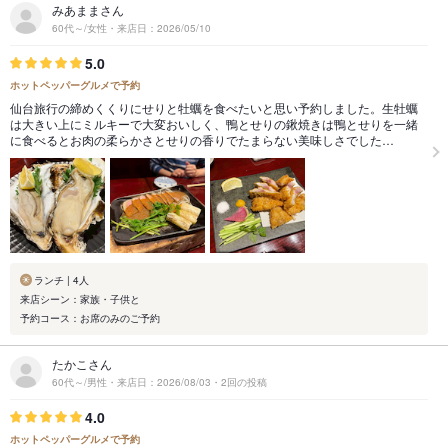
みあままさん
60代～/女性・来店日：2026/05/10
5.0
ホットペッパーグルメで予約
仙台旅行の締めくくりにせりと牡蠣を食べたいと思い予約しました。生牡蠣
は大きい上にミルキーで大変おいしく、鴨とせりの鍬焼きは鴨とせりを一緒
に食べるとお肉の柔らかさとせりの香りでたまらない美味しさでした…
ランチ | 4人
来店シーン：家族・子供と
予約コース：お席のみのご予約
たかこさん
60代～/男性・来店日：2026/08/03・2回の投稿
4.0
ホットペッパーグルメで予約