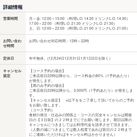
詳細情報
営業時間
月～金: 12:00～15:00 （料理L.O. 14:30 ドリンクL.O. 14:30）
17:00～22:00 （料理L.O. 21:30 ドリンクL.O. 21:30）
土、日: 12:00～22:00 （料理L.O. 21:00 ドリンクL.O. 21:00）
お問い合わ
お問い合わせ対応時間：12時～22時
せ時間
定休日
年中無休。(12月24日12月31日1月1日2日を除く）
キャンセル
【コース予約の場合】
規定
ご来店前日22時以降から、コース料金の80%（1予約あたり）
が発生します。
【席のみ予約の場合】
ご来店前日22時以降から、3,000円（1予約あたり）が発生しま
す。
【キャンセル規定】 ※以下ををご了承して頂いてからのご予約
をお願い致します。
（コース予約）
食材の発注・仕込みの関係上・コースの完全キャンセルは開催
日の【３日前】の２２時までにでお願い致します。期日以降の
キャンセルにつきましてはお料理代金を請求させて頂きます。
（人数の減につきましては数人程度であれば前日の２２時まで
にご連絡いただければキャンセル料はかかりません）