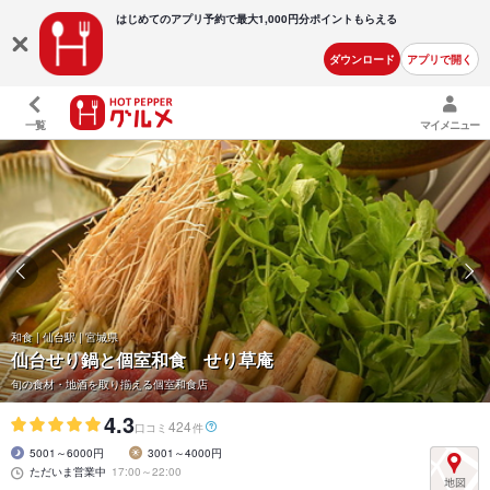
はじめてのアプリ予約で最大
1,000円分ポイントもらえる
ダウンロード
アプリで開く
一覧
マイメニュー
和食 | 仙台駅 | 宮城県
仙台せり鍋と個室和食 せり草庵
旬の食材・地酒を取り揃える個室和食店
4.3
424
口コミ
件
5001～6000円
3001～4000円
ただいま営業中
17:00～22:00