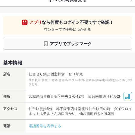
アプリ
なら何度もログイン不要ですぐ確認！
ワンタップで手軽につかえる
アプリでブックマーク
基本情報
店名
仙台せり鍋と個室和食 せり草庵
仙台駅前/個室/日本酒/せり鍋/牛タン/和食/居酒屋/接待/肉/会席/はらこめし/や
きとり
住所
宮城県仙台市青葉区中央３-6-12号 仙台南町通りビル2F
アクセス
仙台駅徒歩5分 地下鉄東西線南北線仙台駅目の前 ダイワロイ
ネットホテルさん西口向かい 仙台南町通りビル2階
電話
電話番号を表示する