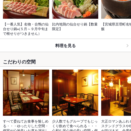
【一番人気】名物・合鴨の仙
比内地鶏の仙台せり鍋【数量
【宮城県亘理町名
台せり鍋※(５月～９月中旬ま
限定】
飯
で根せりがつきません）
料理を見る
こだわりの空間
すべて委ねてお食事を愉しめ
少人数でもグループでもじっ
大正ロマンあふれ
る・・・ゆったりした空間・
くり飲めて食べられる・・・
ステンドグラスや
個室が心地良いお席を演出し
心和む居心地の良い空間・個
が並びます。全席