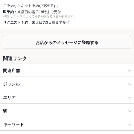
個室
あり ：全席個室となっております。
ご予約ならネット予約が便利です。
即予約
：来店日の当日19時まで受付
座敷
なし ：全席個室、テーブル・椅子を完備しております。
※曜日、コースによって締切が異なる場合があります。
リクエスト予約
：来店日の3日前まで受付
掘りごたつ
なし
カウンター
なし
お店からのメッセージに登録する
ソファー
なし
関連リンク
テラス席
なし
関連店舗
貸切
貸切不可 ：応相談になります。
個室 和食居酒屋 古傳 小林 仙台駅前店
ジャンル
設備
Wi-Fi
あり
仙台みそ料理と個室和食 新古々がみそ 仙台駅前
和食
エリア
バリアフリ
なし
糀や仁太郎 仙台駅前店
日本料理・懐石・割烹
仙台駅
駅
ー
古々がみそ 一番町店
仙台市 × 和食
仙台駅 × 和食
五橋駅
キーワード
駐車場
なし ：近隣にコインパーキング多数有ります。