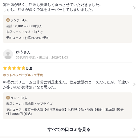
雰囲気が良く、料理も美味しく食べさせていただきました。
しかし、料金が高く予算をオーバーしてしまいました。
ランチ | 4人
会計：8,001～9,000円/人
来店シーン：友人・知人と
予約コース：お席のみのご予約
ゆうさん
30代前半/男性・来店日：2026/08/03
5.0
ホットペッパーグルメで予約
料理のボリュームは非常に満足出来た。飲み放題のコースだったが、間違い
が多いのが勿体無いなと思った。
ランチ | 8人
来店シーン：記念日・サプライズ
予約コース：接待一番人気【せり草庵会席】お料理10品・地酒19種付【飲放題150分
付】8000円 (税込)
すべての口コミを見る