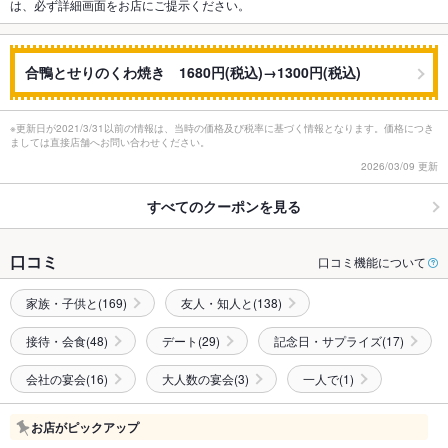
は、必ず詳細画面をお店にご提示ください。
合鴨とせりのくわ焼き 1680円(税込)→1300円(税込)
※更新日が2021/3/31以前の情報は、当時の価格及び税率に基づく情報となります。価格につき
ましては直接店舗へお問い合わせください。
2026/03/09 更新
すべてのクーポンを見る
口コミ
口コミ機能について
家族・子供と(169)
友人・知人と(138)
接待・会食(48)
デート(29)
記念日・サプライズ(17)
会社の宴会(16)
大人数の宴会(3)
一人で(1)
お店がピックアップ