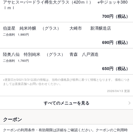
アサヒスーパードライ樽生大グラス（420ｍｌ） ※中ジョッキ380
ｌｍｌ
700円（税込）
伯楽星 純米吟醸 （グラス） 大崎市 新澤醸造店
二合徳利 1,980円
690円（税込）
陸奥八仙 特別純米 （グラス） 青森 八戸酒造
二合徳利 1,760円
650円（税込）
※更新日が2021/3/31以前の情報は、当時の価格及び税率に基づく情報となります。 価格につき
ましては直接店舗へお問い合わせください。
2026/04/13 更新
すべてのメニューを見る
クーポン
クーポンの利用条件・有効期限は詳細をご確認ください。クーポンのご利用時