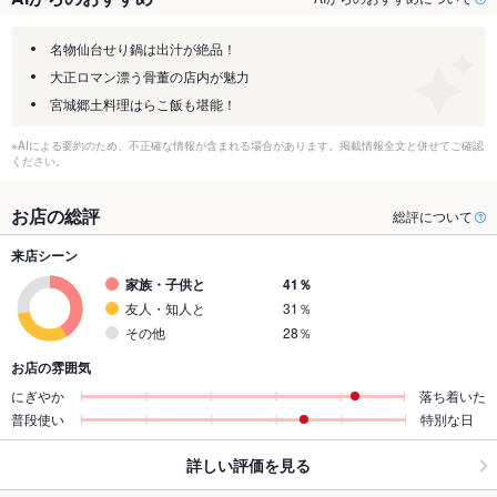
名物仙台せり鍋は出汁が絶品！
大正ロマン漂う骨董の店内が魅力
宮城郷土料理はらこ飯も堪能！
※AIによる要約のため、不正確な情報が含まれる場合があります。掲載情報全文と併せてご確認
ください。
お店の総評
総評について
来店シーン
家族・子供と
41％
友人・知人と
31％
その他
28％
お店の雰囲気
にぎやか
落ち着いた
普段使い
特別な日
詳しい評価を見る