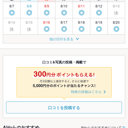
8/7
8/8
8/9
8/10
8/11
8/12
8/13
休
◎
◎
◎
◎
◎
◎
8/14
8/15
8/16
8/17
8/18
8/19
8/20
休
休
◎
◎
◎
◎
◎
8/21
8/22
8/23
8/24
8/25
8/26
8/27
他の日付を見る
◎
◎
◎
◎
◎
◎
◎
8/28
8/29
8/30
8/31
9/1
9/2
9/3
◎
◎
◎
◎
◎
◎
◎
口コミ&写真の投稿・掲載で
9/4
9/5
9/6
9/7
9/8
9/9
9/10
◎
◎
◎
◎
◎
◎
◎
口コミを投稿する
AIからのおすすめ
AIからのおすすめについて