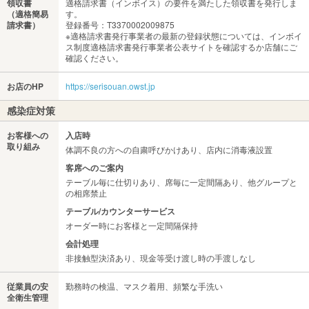
領収書
適格請求書（インボイス）の要件を満たした領収書を発行しま
（適格簡易
す。
請求書）
登録番号：T3370002009875
※適格請求書発行事業者の最新の登録状態については、インボイ
ス制度適格請求書発行事業者公表サイトを確認するか店舗にご
確認ください。
お店のHP
https://serisouan.owst.jp
感染症対策
お客様への
入店時
取り組み
体調不良の方への自粛呼びかけあり、店内に消毒液設置
客席へのご案内
テーブル毎に仕切りあり、席毎に一定間隔あり、他グループと
の相席禁止
テーブル/カウンターサービス
オーダー時にお客様と一定間隔保持
会計処理
非接触型決済あり、現金等受け渡し時の手渡しなし
従業員の安
勤務時の検温、マスク着用、頻繁な手洗い
全衛生管理