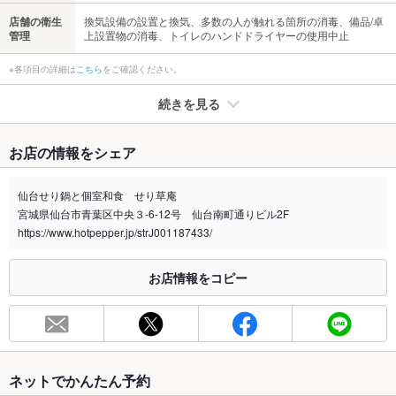
店舗の衛生
換気設備の設置と換気、多数の人が触れる箇所の消毒、備品/卓
管理
上設置物の消毒、トイレのハンドドライヤーの使用中止
※各項目の詳細は
こちら
をご確認ください。
続きを見る
たばこ
お店の情報をシェア
禁煙・喫煙
全席禁煙
仙台せり鍋と個室和食 せり草庵
喫煙専用室
なし
宮城県仙台市青葉区中央３-6-12号 仙台南町通りビル2F
https://www.hotpepper.jp/strJ001187433/
※2020年4月1日～受動喫煙対策に関する法律が施行されています。正しい情報はお店へお問い
合わせください。
お店情報をコピー
お席
総席数
56席
最大宴会収
56人
容人数
ネットでかんたん予約