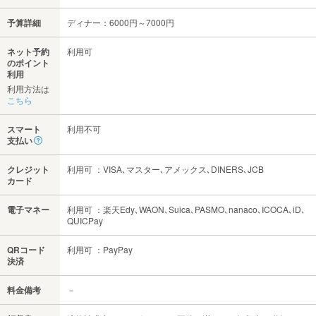
予算詳細
ディナー：6000円～7000円
ネット予約
利用可
のポイント
利用
利用方法は
こちら
スマート
利用不可
支払い
クレジット
利用可 ：VISA､マスター､アメックス､DINERS､JCB
カード
電子マネー
利用可 ：楽天Edy､WAON､Suica､PASMO､nanaco､ICOCA､iD､
QUICPay
QRコード
利用可 ：PayPay
決済
料金備考
－