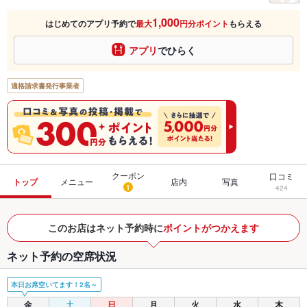
1,000
はじめてのアプリ予約で
最大
円分ポイント
もらえる
アプリ
でひらく
適格請求書発行事業者
クーポン
口コミ
トップ
メニュー
店内
写真
1
424
このお店はネット予約時に
ポイントがつかえます
ネット予約の空席状況
本日お席空いてます！2名～
金
土
日
月
火
水
木