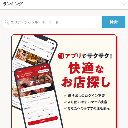
その他設備
その他、ご要望などございましたらご予約の際にお伝えくださ
個室居酒屋 糀や仁太郎 国分町本店
仙台市 × 日本料理・懐石・割烹
仙台駅 × 日本料理・懐石・割烹
仙台駅
ランキング
からあげ
ウニ料理
エビ料理
カキ料理・オイスター
カニ料理
刺身
いませ。
うどん
そば
天ぷら
なめろう
地鶏
鴨肉
炭火焼
牛タン
仙台駅 × 和食
宮城
広瀬通駅
宮城のグルメランキング
その他
検索
デザート
飲み放題
あり
仙台駅 × 日本料理・懐石・割烹
宮城 × 和食
宮城の和食ランキング
食べ放題
なし
宮城 × 日本料理・懐石・割烹
宮城の日本料理・懐石・割烹ランキング
お酒
カクテル充実、焼酎充実、日本酒充実
仙台市のグルメランキング
お子様連れ
お子様連れOK ：接待・顔合わせ等のお客様もいますのでご配
仙台市の和食ランキング
慮をお願いいたします。
ウェディン
お気軽にご相談下さい。
仙台市の日本料理・懐石・割烹ランキング
グパーティ
ー二次会
仙台駅のグルメランキング
お祝い・サ
可
プライズ対
仙台駅の和食ランキング
応
仙台駅の日本料理・懐石・割烹ランキング
備考
－