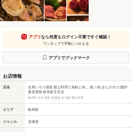
アプリ
なら何度もログイン不要ですぐ確認！
ワンタップで手軽につかえる
アプリでブックマーク
お店情報
店名
全席いろり個室 郷土料理と海鮮と肉。 銀ノ助(ぎんのすけ)囲炉
裏居酒屋 岐阜駅玉宮店
岐阜駅 玉宮 個室 居酒屋 肉 海鮮 郷土料理
エリア
岐阜駅
ジャンル
居酒屋