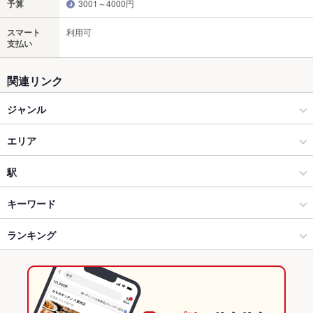
予算
3001～4000円
スマート
利用可
支払い
関連リンク
ジャンル
居酒屋
エリア
和風
岐阜駅
駅
岐阜駅周辺・柳ヶ瀬・市役所 × 居酒屋
岐阜駅 × 居酒屋
岐阜駅
キーワード
岐阜駅周辺・柳ヶ瀬・市役所 × 和風
岐阜駅 × 和風
田神駅
ランキング
卵焼き
お茶漬け
エビ料理
カキ料理・オイスター
カニ料理
刺身
ソーセージ
しゃぶしゃぶ
そば
ステーキ
鴨肉
牛タン
ケーキ
岐阜駅 × 居酒屋
岐阜駅 × 和食
名鉄岐阜駅
岐阜のグルメランキング
牛タンしゃぶしゃぶ
岐阜駅 × 和風
岐阜駅 × しゃぶしゃぶ・すき焼き
岐阜の居酒屋ランキング