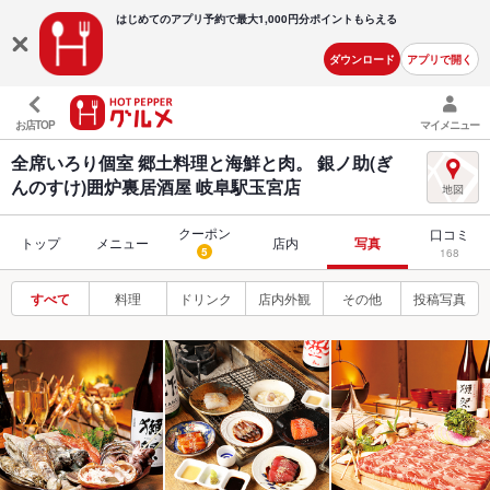
はじめてのアプリ予約で最大
1,000円分ポイントもらえる
ダウンロード
アプリで開く
お店TOP
マイメニュー
全席いろり個室 郷土料理と海鮮と肉。 銀ノ助(ぎ
んのすけ)囲炉裏居酒屋 岐阜駅玉宮店
クーポン
口コミ
トップ
メニュー
店内
写真
5
168
すべて
料理
ドリンク
店内外観
その他
投稿写真