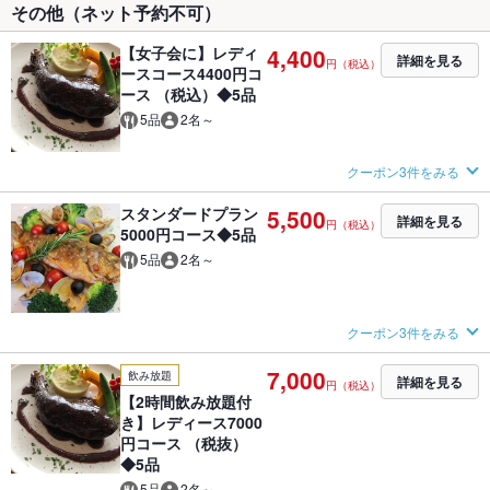
その他（ネット予約不可）
【女子会に】レディ
4,400
詳細を見る
円（税込）
ースコース4400円コ
ース （税込）◆5品
5品
2名～
クーポン3件をみる
スタンダードプラン
5,500
詳細を見る
円（税込）
5000円コース◆5品
5品
2名～
クーポン3件をみる
7,000
飲み放題
詳細を見る
円（税込）
【2時間飲み放題付
き】レディース7000
円コース （税抜）
◆5品
5品
2名～