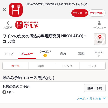
はじめてのアプリ予約で最大
1,000円分ポイントもらえる
ダウンロード
アプリで開く
お店TOP
マイメニュー
ワインのための煮込み料理研究所 NIKOLABO(ニ
コラボ)
クーポン
口コミ
トップ
メニュー
店内
写真
3
14
コース
料理
ドリンク
ランチ
席のみ予約（コース選択なし）
お席のみのご予約
詳細・予約
1名～
クーポン1件をみる