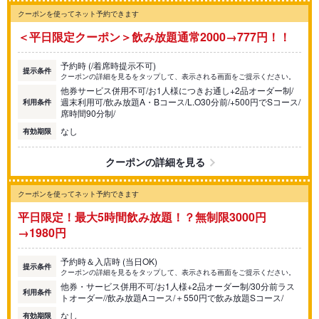
クーポンを使ってネット予約できます
＜平日限定クーポン＞飲み放題通常2000→777円！！
予約時 (/着席時提示不可)
提示条件
クーポンの詳細を見るをタップして、表示される画面をご提示ください。
他券サービス併用不可/お1人様につきお通し+2品オーダー制/
週末利用可/飲み放題A・Bコース/L.O30分前/+500円でSコース/
利用条件
席時間90分制/
なし
有効期限
クーポンの詳細を見る
クーポンを使ってネット予約できます
平日限定！最大5時間飲み放題！？無制限3000円
→1980円
予約時＆入店時 (当日OK)
提示条件
クーポンの詳細を見るをタップして、表示される画面をご提示ください。
他券・サービス併用不可/お1人様+2品オーダー制/30分前ラス
利用条件
トオーダー//飲み放題Aコース/＋550円で飲み放題Sコース/
なし
有効期限