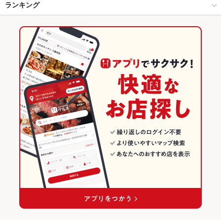
すすきの × 和風
すすきの駅 × 和風
すすきの駅
ランキング
卵焼き
からあげ
お茶漬け
馬刺し
モツ煮込み
ウニ料理
エビ料理
刺身
ローストビーフ
フライドポテト
海鮮丼
しゃぶしゃぶ
うどん
すすきの駅 × 居酒屋
すすきの駅 × 和食
北海道のグルメランキング
鶏皮
リゾット
パスタ
マルゲリータ
餃子
杏仁豆腐
牛タン
すすきの駅 × 和風
すすきの駅 × しゃぶしゃぶ・すき焼き
北海道の居酒屋ランキング
ジンギスカン
チーズフォンデュ
アヒージョ
肉寿司
焼きうどん
和食
北海道
すすきののグルメランキング
揚げ餃子
しゃぶしゃぶ・すき焼き
北海道 × 居酒屋
すすきのの居酒屋ランキング
すすきの × 和食
北海道 × 和風
すすきの駅のグルメランキング
すすきの × しゃぶしゃぶ・すき焼き
北海道 × 和食
すすきの駅の居酒屋ランキング
すすきの駅 × 和食
北海道 × しゃぶしゃぶ・すき焼き
すすきの駅 × しゃぶしゃぶ・すき焼き