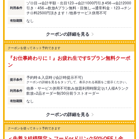
ゾロ目→会計半額・出目123→会計1000円引き456→会計2000
引き・456→飲放Aプラン無料・目無し→通常料金・123→チン
利用条件
チロ料2500円頂きます！/他券サービス併用不可
なし
有効期限
クーポンの詳細を見る
クーポンを使ってネット予約できます
『お仕事終わりに！』お疲れ生ですSプラン無料クーポ
ン
予約時＆入店時 (/会計時提示不可)
提示条件
クーポンの詳細を見るをタップして、表示される画面をご提示ください。
他券・サービス併用不可飲み放題利用時限定/お1人様Aランク
利用条件
飲放+2品オーダー制/30分前ラストオーダー
なし
有効期限
クーポンの詳細を見る
クーポンを使ってネット予約できます
＜先着３組様限定＞ フードorドリンク50%OFF！金