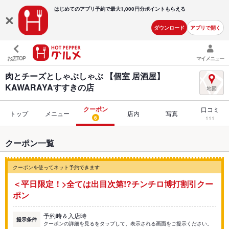
はじめてのアプリ予約で最大
1,000円分ポイントもらえる
ダウンロード
アプリで開く
お店TOP
マイメニュー
肉とチーズとしゃぶしゃぶ 【個室 居酒屋】
KAWARAYAすすきの店
クーポン
口コミ
トップ
メニュー
店内
写真
6
111
クーポン一覧
クーポンを使ってネット予約できます
＜平日限定！>全ては出目次第!?チンチロ博打割引クー
ポン
予約時＆入店時
提示条件
クーポンの詳細を見るをタップして、表示される画面をご提示ください。