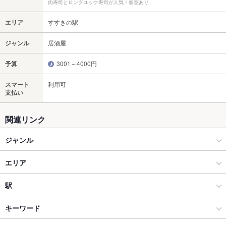
肉寿司とロングユッケ寿司が人気！個室あり
エリア
すすきの駅
ジャンル
居酒屋
予算
3001～4000円
スマート
利用可
支払い
関連リンク
ジャンル
居酒屋
エリア
和風
すすきの駅
駅
すすきの × 居酒屋
すすきの駅 × 居酒屋
資生館小学校前駅
キーワード