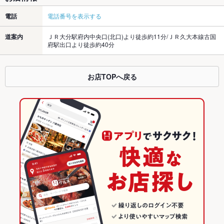
電話
電話番号を表示する
道案内
ＪＲ大分駅府内中央口(北口)より徒歩約11分/ＪＲ久大本線古国
府駅出口より徒歩約40分
お店TOPへ戻る