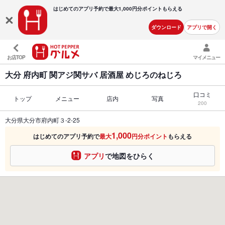
はじめてのアプリ予約で最大
1,000円分ポイントもらえる
ダウンロード
アプリで開く
お店TOP
マイメニュー
大分 府内町 関アジ関サバ 居酒屋 めじろのねじろ
口コミ
トップ
メニュー
店内
写真
200
大分県大分市府内町３-2-25
1,000
はじめてのアプリ予約で
最大
円分ポイント
もらえる
アプリ
で地図をひらく