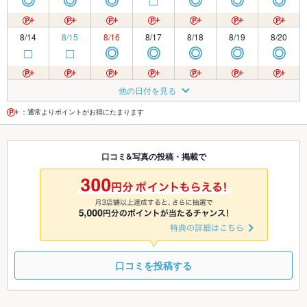
◎
◎
◎
□
◎
◎
◎
8/14
8/15
8/16
8/17
8/18
8/19
8/20
□
□
◎
◎
◎
◎
◎
8/21
8/22
8/23
8/24
8/25
8/26
8/27
他の日付を見る
□
□
◎
◎
◎
◎
◎
：通常よりポイントがお得にたまります
8/28
8/29
8/30
8/31
9/1
9/2
9/3
口コミ&写真の投稿・掲載で
□
□
◎
◎
◎
◎
◎
9/4
9/5
9/6
9/7
9/8
9/9
9/10
□
□
◎
◎
◎
◎
◎
口コミを投稿する