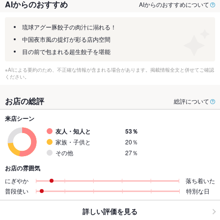
AIからのおすすめ
AIからのおすすめについて
琉球アグー豚餃子の肉汁に溺れる！
中国夜市風の提灯が彩る店内空間
目の前で包まれる超生餃子を堪能
※AIによる要約のため、不正確な情報が含まれる場合があります。掲載情報全文と併せてご確認
ください。
お店の総評
総評について
来店シーン
友人・知人と
53％
家族・子供と
20％
その他
27％
お店の雰囲気
にぎやか
落ち着いた
普段使い
特別な日
詳しい評価を見る