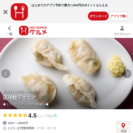
はじめてのアプリ予約で最大
1,000円分ポイントもらえる
ダウンロード
アプリで開く
一覧
マイメニュー
居酒屋 | 久茂地 | 沖縄県
琉球餃子マニア
◆ミシュランガイド2019掲載店◆
4.5
73
口コミ
件
2001～3000円
ただいま営業時間外
17:00～翌1:00