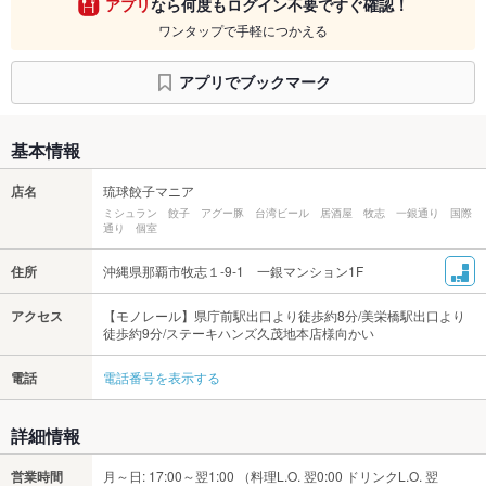
アプリ
なら何度もログイン不要ですぐ確認！
ワンタップで手軽につかえる
アプリでブックマーク
基本情報
店名
琉球餃子マニア
ミシュラン 餃子 アグー豚 台湾ビール 居酒屋 牧志 一銀通り 国際
通り 個室
住所
沖縄県那覇市牧志１-9-1 一銀マンション1F
アクセス
【モノレール】県庁前駅出口より徒歩約8分/美栄橋駅出口より
徒歩約9分/ステーキハンズ久茂地本店様向かい
電話
電話番号を表示する
詳細情報
営業時間
月～日: 17:00～翌1:00 （料理L.O. 翌0:00 ドリンクL.O. 翌