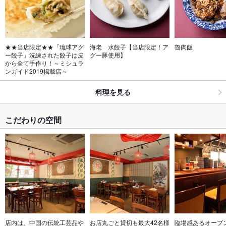
★★当店限定★★「琉球アグ
海老　水餃子【当店限定！ア
魯肉飯
ー餃子」洗練された餃子は皮
グー豚使用】
から全て手作り！～ミシュラ
ンガイド2019掲載店～
料理を見る
こだわりの空間
店内は、中国の伝統工芸品や
お店丸ごと貸切も最大42名様
臨場感あるオープ