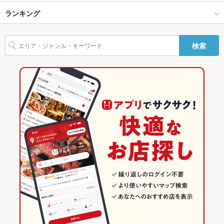
バリアフリ
なし ：お手伝いできることがありましたらお申し付けください
ー
那覇 × 洋・和洋・各国料理・その他
久茂地 × 洋・和洋・各国料理・その他
美栄橋駅
ランキング
エビ料理
ソーセージ
餃子
水餃子
チャーハン
麻婆豆腐
杏仁豆腐
駐車場
なし ：お近くのコインパーキングをご利用ください
パクチー
揚げ餃子
県庁前駅 × 居酒屋
久茂地 × 中華
沖縄のグルメランキング
検索
その他設備
－
県庁前駅 × 洋・和洋・各国料理・その他
久茂地 × 飲茶・点心・餃子
沖縄の居酒屋ランキング
その他
中華
沖縄
那覇のグルメランキング
飲み放題
あり
飲茶・点心・餃子
沖縄 × 居酒屋
那覇の居酒屋ランキング
食べ放題
なし ：お通しのザーサイは食べ放題です！
那覇 × 中華
沖縄 × 洋・和洋・各国料理・その他
久茂地のグルメランキング
お子様連れ
お子様連れOK ：ご家族でのお食事にどうぞ♪
那覇 × 飲茶・点心・餃子
沖縄 × 中華
久茂地の居酒屋ランキング
ウェディン
－
グパーティ
ー二次会
県庁前駅 × 中華
沖縄 × 飲茶・点心・餃子
備考
お祝い・サプライズ対応は事前にご相談ください！その他お気
軽にお問い合わせください！
県庁前駅 × 飲茶・点心・餃子