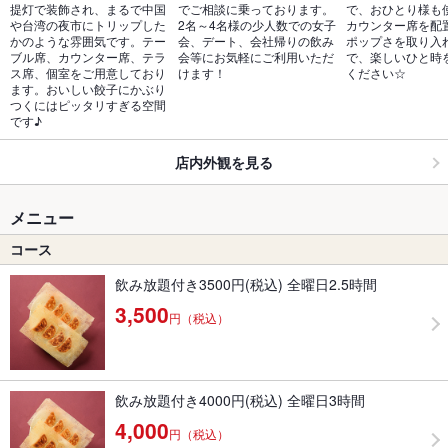
提灯で装飾され、まるで中国
でご相談に乗っております。
で、おひとり様も
や台湾の夜市にトリップした
2名～4名様の少人数での女子
カウンター席を配
かのような雰囲気です。テー
会、デート、会社帰りの飲み
ポップさを取り入
ブル席、カウンター席、テラ
会等にお気軽にご利用いただ
で、楽しいひと時
ス席、個室をご用意しており
けます！
ください☆
ます。おいしい餃子にかぶり
つくにはピッタリすぎる空間
です♪
店内外観を見る
メニュー
コース
飲み放題付き3500円(税込) 全曜日2.5時間
3,500
円（税込）
飲み放題付き4000円(税込) 全曜日3時間
4,000
円（税込）