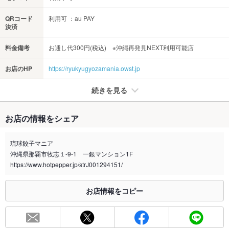
QRコード
利用可 ：au PAY
決済
料金備考
お通し代300円(税込) ※沖縄再発見NEXT利用可能店
お店のHP
https://ryukyugyozamania.owst.jp
続きを見る
たばこ
お店の情報をシェア
禁煙・喫煙
全席禁煙
店前の喫煙スペースをご利用ください
琉球餃子マニア
沖縄県那覇市牧志１-9-1 一銀マンション1F
喫煙専用室
なし
https://www.hotpepper.jp/strJ001294151/
※2020年4月1日～受動喫煙対策に関する法律が施行されています。正しい情報はお店へお問い
合わせください。
お店情報をコピー
お席
総席数
60席(少人数から大人数まで人数に合わせてピッタリなお席をご
用意！)