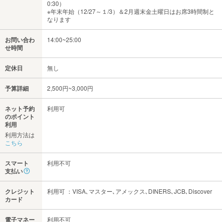
0:30）
※年末年始（12/27～１/3）＆2月週末金土曜日はお席3時間制と
なります
お問い合わ
14:00~25:00
せ時間
定休日
無し
予算詳細
2,500円~3,000円
ネット予約
利用可
のポイント
利用
利用方法は
こちら
スマート
利用不可
支払い
クレジット
利用可 ：VISA､マスター､アメックス､DINERS､JCB､Discover
カード
電子マネー
利用不可