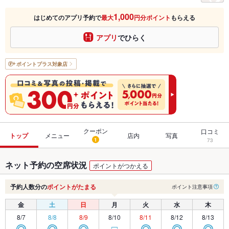
1,000
はじめてのアプリ予約で
最大
円分ポイント
もらえる
アプリ
でひらく
ポイントプラス
対象店
クーポン
口コミ
トップ
メニュー
店内
写真
1
73
ネット予約の空席状況
ポイントがつかえる
予約人数分の
ポイントがたまる
ポイント注意事項
金
土
日
月
火
水
木
8/7
8/8
8/9
8/10
8/11
8/12
8/13