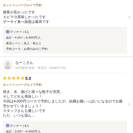
ホットペッパーグルメで予約
接客が良かったです
エビマヨ美味しかったです
ザーサイ食べ放題は最高です
ディナー | 5人
会計：4,001～5,000円/人
来店シーン：友人・知人と
予約コース：お席のみのご予約
なーこさん
20代後半/女性・来店日：2026/07/03
5.0
ホットペッパーグルメで予約
焼き、水、揚げと様々な餃子が充実。
そしてどれも美味しい！
今回は4,000円コースで予約しましたが、結構お腹いっぱいになるのでお腹
空かせていきましょう！
スタッフさんも優しいです
ただ、いつも混ん…
ディナー | 8人
会計：3,001～4,000円/人