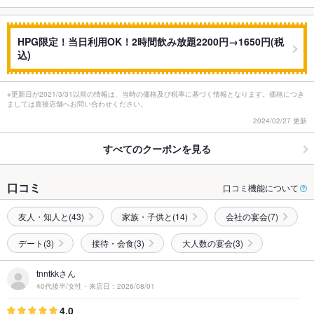
HPG限定！当日利用OK！2時間飲み放題2200円→1650円(税
込)
※更新日が2021/3/31以前の情報は、当時の価格及び税率に基づく情報となります。価格につき
ましては直接店舗へお問い合わせください。
2024/02/27 更新
すべてのクーポンを見る
口コミ
口コミ機能について
友人・知人と(43)
家族・子供と(14)
会社の宴会(7)
デート(3)
接待・会食(3)
大人数の宴会(3)
tnntkkさん
40代後半/女性・来店日：2026/08/01
4.0