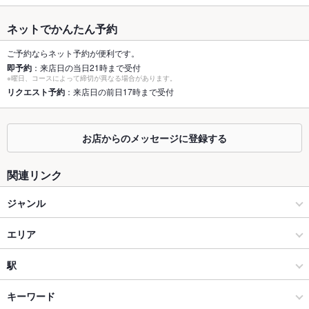
最大宴会収
42人
ネットでかんたん予約
容人数
ご予約ならネット予約が便利です。
個室
あり ：16名1部屋／宴会、模合、女子会にも最適です！
即予約
：来店日の当日21時まで受付
※曜日、コースによって締切が異なる場合があります。
座敷
リクエスト予約
：来店日の前日17時まで受付
なし
掘りごたつ
なし
お店からのメッセージに登録する
カウンター
あり
関連リンク
ソファー
あり
ジャンル
テラス席
あり
居酒屋
貸切
エリア
貸切可 ：貸切最大42名様／ご相談ください！
設備
洋・和洋・各国料理・その他
久茂地
駅
Wi-Fi
あり
那覇 × 居酒屋
久茂地 × 居酒屋
県庁前駅
キーワード