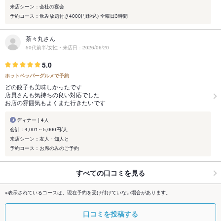
来店シーン：会社の宴会
予約コース：飲み放題付き4000円(税込) 全曜日3時間
茶々丸さん
50代前半/女性・来店日：2026/06/20
5.0
ホットペッパーグルメで予約
どの餃子も美味しかったです
店員さんも気持ちの良い対応でした
お店の雰囲気もよくまた行きたいです
ディナー | 4人
会計：4,001～5,000円/人
来店シーン：友人・知人と
予約コース：お席のみのご予約
すべての口コミを見る
※表示されているコースは、現在予約を受け付けていない場合があります。
口コミを投稿する