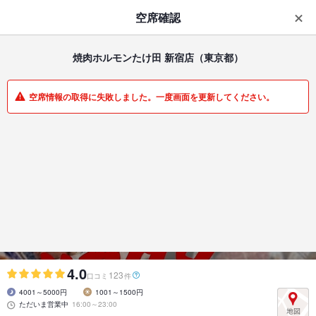
はじめてのアプリ予約で最大
1,000円分ポイントもらえる
空席確認
ダウンロード
アプリで開く
焼肉ホルモンたけ田 新宿店
（東京都）
一覧
マイメニュー
空席情報の取得に失敗しました。一度画面を更新してください。
居酒屋 | 歌舞伎町 | 東京都
焼肉ホルモンたけ田 新宿店
最高級A5ランク和牛がお値打ち価格で！！
4.0
123
口コミ
件
4001～5000円
1001～1500円
ただいま営業中
16:00～23:00