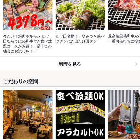
今だけ！焼肉ホルモン たけ
たけ田名物！！やみつき感バ
最高級黒毛和牛A5
田ならではの和牛付き食べ放
ツグンねぎ山たけ田タン
一番お値打ちに提
題コースがお得！！是非この
機会にお試しを！！
料理を見る
こだわりの空間