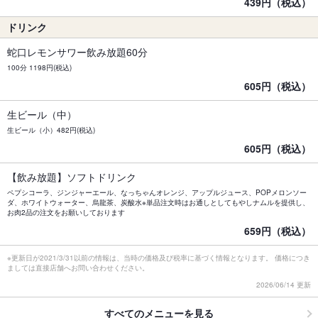
439円（税込）
ドリンク
蛇口レモンサワー飲み放題60分
100分 1198円(税込)
605円（税込）
生ビール（中）
生ビール（小）482円(税込)
605円（税込）
【飲み放題】ソフトドリンク
ペプシコーラ、ジンジャーエール、なっちゃんオレンジ、アップルジュース、POPメロンソー
ダ、ホワイトウォーター、烏龍茶、炭酸水※単品注文時はお通しとしてもやしナムルを提供し、
お肉2品の注文をお願いしております
659円（税込）
※更新日が2021/3/31以前の情報は、当時の価格及び税率に基づく情報となります。 価格につき
ましては直接店舗へお問い合わせください。
2026/06/14 更新
すべてのメニューを見る