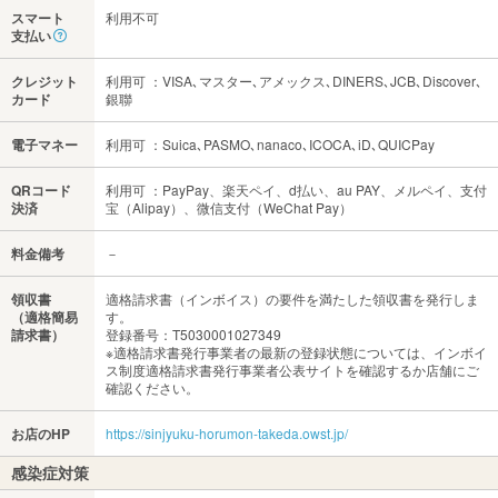
スマート
利用不可
支払い
クレジット
利用可 ：VISA､マスター､アメックス､DINERS､JCB､Discover､
カード
銀聯
電子マネー
利用可 ：Suica､PASMO､nanaco､ICOCA､iD､QUICPay
QRコード
利用可 ：PayPay、楽天ペイ、d払い、au PAY、メルペイ、支付
決済
宝（Alipay）、微信支付（WeChat Pay）
料金備考
－
領収書
適格請求書（インボイス）の要件を満たした領収書を発行しま
（適格簡易
す。
請求書）
登録番号：T5030001027349
※適格請求書発行事業者の最新の登録状態については、インボイ
ス制度適格請求書発行事業者公表サイトを確認するか店舗にご
確認ください。
お店のHP
https://sinjyuku-horumon-takeda.owst.jp/
感染症対策