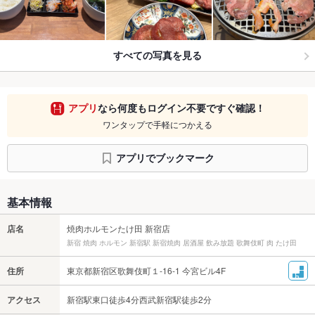
すべての写真を見る
アプリ
なら何度もログイン不要ですぐ確認！
ワンタップで手軽につかえる
アプリでブックマーク
基本情報
店名
焼肉ホルモンたけ田 新宿店
新宿 焼肉 ホルモン 新宿駅 新宿焼肉 居酒屋 飲み放題 歌舞伎町 肉 たけ田
住所
東京都新宿区歌舞伎町１-16-1 今宮ビル4F
アクセス
新宿駅東口徒歩4分西武新宿駅徒歩2分