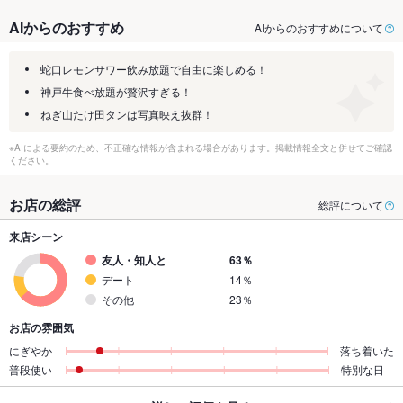
AIからのおすすめ
AIからのおすすめについて
蛇口レモンサワー飲み放題で自由に楽しめる！
神戸牛食べ放題が贅沢すぎる！
ねぎ山たけ田タンは写真映え抜群！
※AIによる要約のため、不正確な情報が含まれる場合があります。掲載情報全文と併せてご確認
ください。
お店の総評
総評について
来店シーン
友人・知人と
63％
デート
14％
その他
23％
お店の雰囲気
にぎやか
落ち着いた
普段使い
特別な日