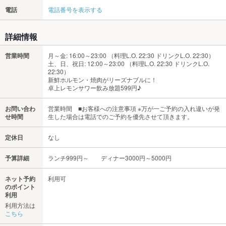
電話
電話番号を表示する
詳細情報
営業時間
月～金: 16:00～23:00 （料理L.O. 22:30 ドリンクL.O. 22:30）
土、日、祝日: 12:00～23:00 （料理L.O. 22:30 ドリンクL.O.
22:30）
新鮮ホルモン・焼肉がリーズナブルに！
卓上レモンサワー飲み放題599円♪
お問い合わ
営業時間 ■お客様への注意事項 ※万が一ご予約の入れ違いが発
せ時間
生した場合は電話でのご予約を優先させて頂きます。
定休日
なし
予算詳細
ランチ999円～ ディナー3000円～5000円
ネット予約
利用可
のポイント
利用
利用方法は
こちら