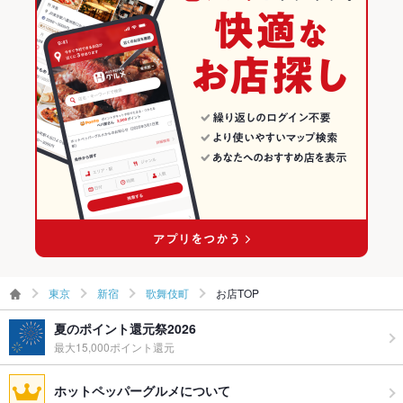
食べ放題
あり
飯能焼肉ホルモンたけ田
新宿 × 焼肉・ホルモン
東京 × 和風
歌舞伎町のグルメランキング
お子様連れ
お子様連れ歓迎
新宿 × 焼肉
東京 × 焼肉・ホルモン
歌舞伎町の居酒屋ランキング
その他の関連店舗
ウェディン
－
グパーティ
西武新宿駅 × 焼肉・ホルモン
東京 × 焼肉
ー二次会
西武新宿駅 × 焼肉
備考
－
東京
新宿
歌舞伎町
お店TOP
夏のポイント還元祭2026
最大15,000ポイント還元
ホットペッパーグルメについて