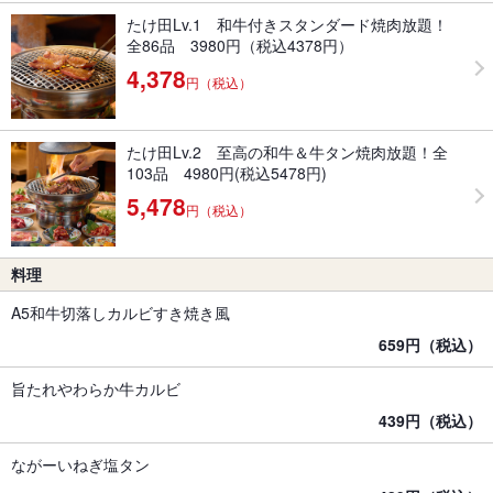
たけ田Lv.1 和牛付きスタンダード焼肉放題！
全86品 3980円（税込4378円）
4,378
円（税込）
たけ田Lv.2 至高の和牛＆牛タン焼肉放題！全
103品 4980円(税込5478円)
5,478
円（税込）
料理
A5和牛切落しカルビすき焼き風
659円（税込）
旨たれやわらか牛カルビ
439円（税込）
ながーいねぎ塩タン