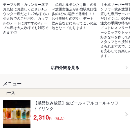
テーブル席・カウンター席で
「焼肉ホルモンたけ田」の食
【全卓サーバー設
お気軽にお越しください♪カ
べ放題実施店が新宿駅東口徒
ンサワー飲み放題
ウンター席だと1～2名様での
歩約4分の場所で営業中！！
置した専用サーバ
少人数でのご利用や、カップ
お仕事帰りの方や、デート、
だけすぐに、60分何
ルのデートにおすすめ♪テー
飲み会などにもってこいの立
注文の手間や待ち
ブル席は大人数様でも対応で
地となっております！
てストレスフリー 
きます◎
ーシロップやトッピ
好きな味を作って楽
スタッフとの接触
えられますので、
も安心してお楽し
ます。
店内外観を見る
メニュー
コース
【単品飲み放題】生ビール＋アルコール＋ソフ
トドリンク
2,310
円（税込）