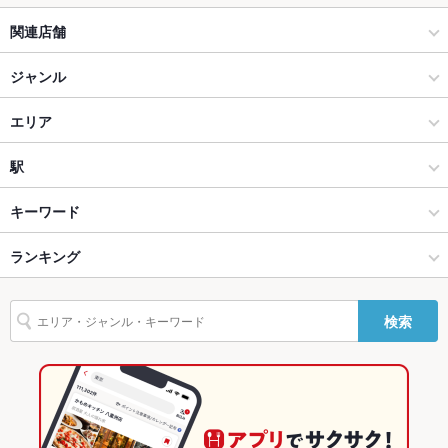
関連店舗
テラス席
なし
大宮焼肉ホルモンたけ田
ジャンル
貸切
貸切可
設備
北戸田焼肉ホルモンたけ田
居酒屋
エリア
Wi-Fi
あり
仙台 焼肉 ホルモン たけ田 青葉通店
和風
歌舞伎町
駅
バリアフリ
あり ：御用の際はスタッフまで御声掛けください。
ー
卓上レモンサワー飲み放題 焼肉ホルモンたけ田 札幌駅前店
新宿 × 居酒屋
歌舞伎町 × 居酒屋
新宿駅
キーワード
駐車場
なし ：近隣のコインパーキングをご利用ください。
蛇口からレモンサワー 茅ヶ崎焼肉ホルモンたけ田
新宿 × 和風
歌舞伎町 × 和風
新宿三丁目駅
ランキング
からあげ
にんにく料理
しゃぶしゃぶ
すき焼き
うどん
レバー
英語メニュ
ステーキ
餃子
あり
牛タン
熟成肉
冷麺
デザート
たこ焼き
辻堂焼肉ホルモン ニューたけ田
西武新宿駅 × 居酒屋
歌舞伎町 × 焼肉・ホルモン
西武新宿駅
東京のグルメランキング
ー
検索
ねぎ焼き
コムタンラーメン
天神焼肉ホルモンたけ田 大名店
西武新宿駅 × 和風
歌舞伎町 × 焼肉
東京の居酒屋ランキング
その他設備
－
その他
肉匠たけ田 奈良広陵本店
焼肉・ホルモン
東京
新宿のグルメランキング
飲み放題
あり ：レモンサワー60分飲み放題550円♪
西川口 焼肉ホルモンたけ田
焼肉
東京 × 居酒屋
新宿の居酒屋ランキング