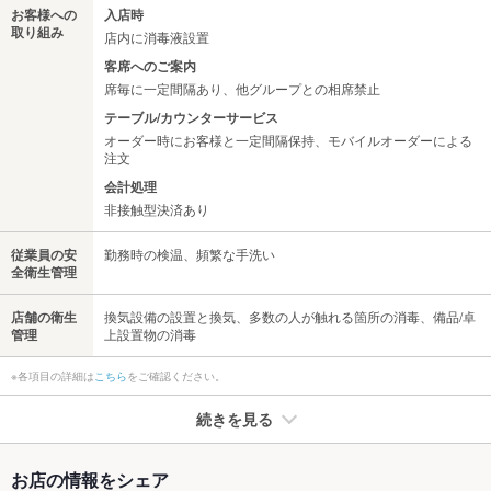
お客様への
入店時
取り組み
店内に消毒液設置
客席へのご案内
席毎に一定間隔あり、他グループとの相席禁止
テーブル/カウンターサービス
オーダー時にお客様と一定間隔保持、モバイルオーダーによる
注文
会計処理
非接触型決済あり
従業員の安
勤務時の検温、頻繁な手洗い
全衛生管理
店舗の衛生
換気設備の設置と換気、多数の人が触れる箇所の消毒、備品/卓
管理
上設置物の消毒
※各項目の詳細は
こちら
をご確認ください。
続きを見る
たばこ
お店の情報をシェア