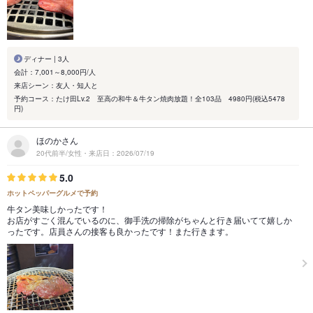
ディナー | 3人
会計：7,001～8,000円/人
来店シーン：友人・知人と
予約コース：たけ田Lv.2 至高の和牛＆牛タン焼肉放題！全103品 4980円(税込5478
円)
ほのかさん
20代前半/女性・来店日：2026/07/19
5.0
ホットペッパーグルメで予約
牛タン美味しかったです！
お店がすごく混んでいるのに、御手洗の掃除がちゃんと行き届いてて嬉しか
ったです。店員さんの接客も良かったです！また行きます。