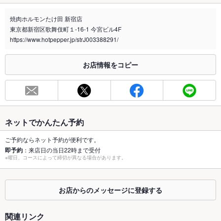
禁煙・喫煙
全席禁煙
店内に喫煙ルームございます！！
焼肉ホルモンたけ田 新宿店
東京都新宿区歌舞伎町１-16-1 今宮ビル4F
喫煙専用室
あり
https://www.hotpepper.jp/strJ003388291/
※2020年4月1日～受動喫煙対策に関する法律が施行されています。正しい情報はお店へお問い
合わせください。
お店情報をコピー
お席
総席数
72席
最大宴会収
72人
容人数
ネットでかんたん予約
個室
なし
ご予約ならネット予約が便利です。
即予約
：来店日の当日22時まで受付
※曜日、コースによって締切が異なる場合があります。
座敷
なし
掘りごたつ
なし
お店からのメッセージに登録する
カウンター
あり
関連リンク
ソファー
なし