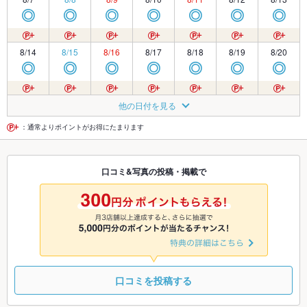
◎
◎
◎
◎
◎
◎
◎
8/14
8/15
8/16
8/17
8/18
8/19
8/20
◎
◎
◎
◎
◎
◎
◎
8/21
8/22
8/23
8/24
8/25
8/26
8/27
他の日付を見る
◎
◎
◎
◎
◎
◎
◎
：通常よりポイントがお得にたまります
8/28
8/29
8/30
8/31
9/1
9/2
9/3
口コミ&写真の投稿・掲載で
◎
◎
◎
◎
◎
◎
◎
9/4
9/5
9/6
9/7
9/8
9/9
9/10
◎
◎
◎
◎
◎
◎
◎
口コミを投稿する