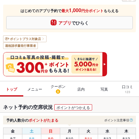
1,000
はじめてのアプリ予約で
最大
円分ポイント
もらえる
アプリ
でひらく
ポイントプラス
対象店
適格請求書発行事業者
クーポン
口コミ
トップ
メニュー
店内
写真
5
123
ネット予約の空席状況
ポイントがつかえる
予約人数分の
ポイントがたまる
ポイント注意事項
金
土
日
月
火
水
木
8/7
8/8
8/9
8/10
8/11
8/12
8/13