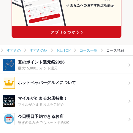
すすきの駅 × 創作料理
北海道 × 和風
すすきの駅のグルメランキング
すすきの駅 × 和風
すすきの駅の居酒屋ランキング
すすきの駅の海鮮ランキング
すすきの
すすきの駅
お店TOP
コース一覧
コース詳細
夏のポイント還元祭2026
最大15,000ポイント還元
ホットペッパーグルメについて
マイルがたまるお店特集！
マイルがたまるお店をご紹介
今日明日予約できるお店
急ぎの飲み会でもネット予約OK！