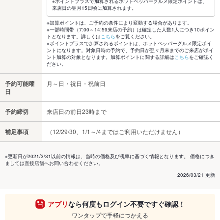
※ポイントプラスで加算されるホットペッパーグルメ限定ポイントは、
来店日の翌月15日頃に加算されます。
※加算ポイントは、ご予約の条件により変動する場合があります。
※一部時間帯（7:00～14:59来店の予約）は確定した人数1人につき10ポイン
トとなります。詳しくは
こちら
をご覧ください。
※ポイントプラスで加算されるポイントは、ホットペッパーグルメ限定ポイ
ントになります。対象日時の予約で、予約日が翌々月末までのご来店がポイ
ント加算の対象となります。加算ポイントに関する詳細は
こちら
をご確認く
ださい。
予約可能曜
月～日・祝日・祝前日
日
予約締切
来店日の前日23時まで
補足事項
（12/29/30、1/1～/4まではご利用いただけません）
※更新日が2021/3/31以前の情報は、当時の価格及び税率に基づく情報となります。 価格につき
ましては直接店舗へお問い合わせください。
2026/03/21 更新
アプリ
なら何度もログイン不要ですぐ確認！
ワンタップで手軽につかえる