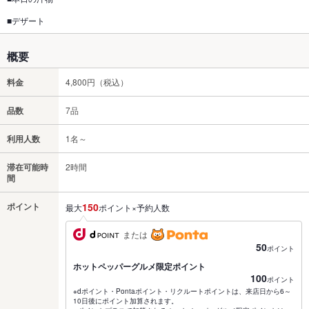
■デザート
概要
料金
4,800円（税込）
品数
7品
利用人数
1名～
滞在可能時
2時間
間
ポイント
150
最大
ポイント×予約人数
または
50
ポイント
ホットペッパーグルメ限定ポイント
100
ポイント
※dポイント・Pontaポイント・リクルートポイントは、来店日から6～
10日後にポイント加算されます。