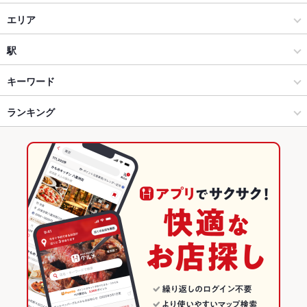
居酒屋
エリア
海鮮
すすきの駅
駅
すすきの × 居酒屋
すすきの駅 × 居酒屋
資生館小学校前駅
キーワード
すすきの × 海鮮
すすきの駅 × 海鮮
すすきの駅
ランキング
からあげ
お茶漬け
塩辛
ウニ料理
エビ料理
カキ料理・オイスター
カニ料理
刺身
アワビ
フライドポテト
ちらし寿司
しゃぶしゃぶ
すすきの駅 × 居酒屋
すすきの駅 × 創作料理
北海道のグルメランキング
そば
天ぷら
天丼
ステーキ
ラムチョップ
生春巻き
パフェ
すすきの駅 × 海鮮
すすきの駅 × 和風
北海道の居酒屋ランキング
デザート
アヒージョ
生ハム
ざるそば
天ざるそば
とろろそば
創作料理
北海道
北海道の海鮮ランキング
和風
北海道 × 居酒屋
すすきののグルメランキング
すすきの × 創作料理
北海道 × 海鮮
すすきのの居酒屋ランキング
すすきの × 和風
北海道 × 創作料理
すすきのの海鮮ランキング