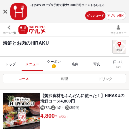
はじめてのアプリ予約で最大
1,000円分ポイントもらえる
ダウンロード
アプリで開く
コース一覧
マイメニュー
海鮮とお肉のHIRAKU
クーポン
口コミ
トップ
メニュー
店内
写真
1
124
コース
料理
ドリンク
【贅沢食材をふんだんに使った！】HIRAKUの
海鮮コース4,800円
7品
1名～
2時間
4,800
円（税込）