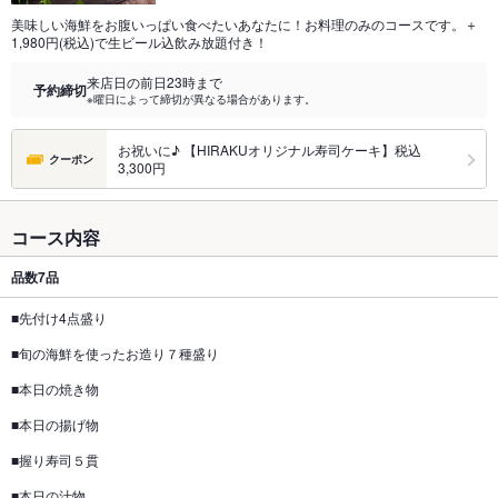
美味しい海鮮をお腹いっぱい食べたいあなたに！お料理のみのコースです。＋
1,980円(税込)で生ビール込飲み放題付き！
来店日の前日23時まで
予約締切
※曜日によって締切が異なる場合があります。
お祝いに♪ 【HIRAKUオリジナル寿司ケーキ】税込
クーポン
3,300円
コース内容
品数
7品
■先付け4点盛り
■旬の海鮮を使ったお造り７種盛り
■本日の焼き物
■本日の揚げ物
■握り寿司５貫
■本日の汁物