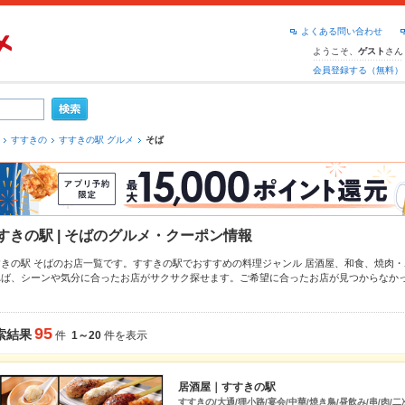
よくある問い合わせ
ようこそ、
さん
ゲスト
会員登録する（無料）
すすきの
すすきの駅 グルメ
そば
すきの駅 | そばのグルメ・クーポン情報
すきの駅 そばのお店一覧です。すすきの駅でおすすめの料理ジャンル
居酒屋
、
和食
、
焼肉・
れば、シーンや気分に合ったお店がサクサク探せます。ご希望に合ったお店が見つからなか
ください。ホットペッパーグルメなら、お得なクーポンはもちろん、こだわりメニュー
から
店の最新情報をご紹介しているので安心！24時間使える簡単便利なネット予約が使えるお店
にも、デートやパーティーにもお得に便利にホットペッパーグルメをご利用ください。
95
索結果
件
1～20
件を表示
居酒屋｜すすきの駅
すすきの/大通/狸小路/宴会/中華/焼き鳥/昼飲み/串/肉/