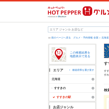
前のページへ戻る
グルメ・予約情報 全国
北海道
この検索結果を
地図表示で見る
す
エリア
都道府県を選び直す
す
す
て
北海道
お
会
すすきの
検
すすきの駅
お店ジャンル