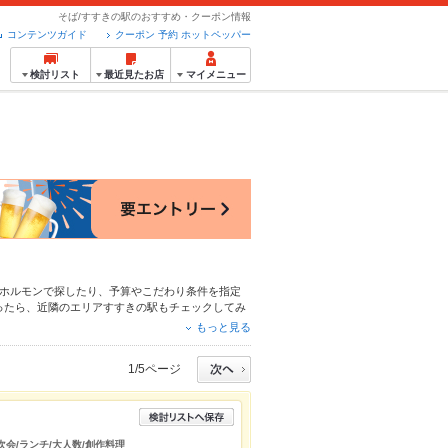
そば/すすきの駅のおすすめ・クーポン情報
コンテンツガイド
クーポン 予約 ホットペッパー
検討リスト
最近見たお店
マイメニュー
ホルモン
で探したり、予算やこだわり条件を指定
ったら、近隣のエリア
すすきの駅
もチェックしてみ
あげ
、
刺身
、
お茶漬け
や季節のおすすめ料理など、
もっと見る
も拡大中です。友達どうしの飲み会にも、会社の宴
1/5ページ
二次会/ランチ/大人数/創作料理