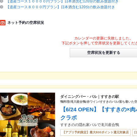
【道産コース１００００円プラン】日本酒含む120分の飲み放題付き
【道産コース８０００円プラン】日本酒含む120分の飲み放題付き
ネット予約の空席状況
カレンダーの更新に失敗しました。
下記ボタンを押して空席状況を更新してくだ
空席状況を更新する
ダイニングバー・バル｜すすきの駅
鴨料理/滝川産合鴨/赤ワイン/すすきのバル/落ち着いた
【6/24 OPEN】【すすきの
クラボ
すすきのの隠れ家バルで滝川産合鴨
【アプリ予約限定】最大800ポイント還元対象店
口