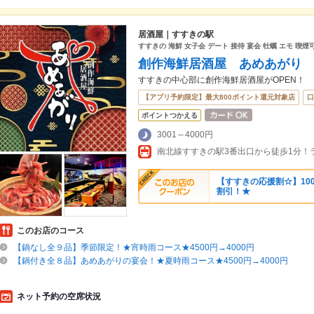
居酒屋｜すすきの駅
すすきの 海鮮 女子会 デート 接待 宴会 牡蠣 エモ 喫煙
創作海鮮居酒屋 あめあがり
すすきの中心部に創作海鮮居酒屋がOPEN！
【アプリ予約限定】最大800ポイント還元対象店
口
ポイントつかえる
3001～4000円
【すすきの応援割☆】10
割引！★
このお店のコース
【鍋なし全９品】季節限定！★宵時雨コース★4500円→4000円
【鍋付き全８品】あめあがりの宴会！★夏時雨コース★4500円→4000円
ネット予約の空席状況