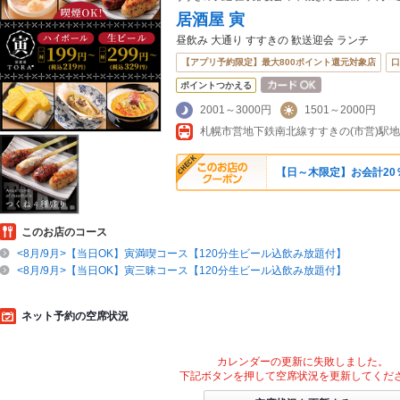
居酒屋 寅
昼飲み 大通り すすきの 歓送迎会 ランチ
【アプリ予約限定】最大800ポイント還元対象店
口
ポイントつかえる
2001～3000円
1501～2000円
札幌市営地下鉄南北線すすきの(市営)駅
【日～木限定】お会計20
このお店のコース
<8月/9月>【当日OK】寅満喫コース【120分生ビール込飲み放題付】
<8月/9月>【当日OK】寅三昧コース【120分生ビール込飲み放題付】
ネット予約の空席状況
カレンダーの更新に失敗しました。
下記ボタンを押して空席状況を更新してくだ