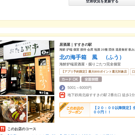
空席状況を更新する
居酒屋｜すすきの駅
海鮮 炉端 個室 接待 会席 地酒 20種 団体 道産食材 飲
北の海手箱 風 （ふう）
海鮮炉端居酒屋・掘りごたつ完全個室
【アプリ予約限定】最大800ポイント還元対象店
口
5001～6000円
地下鉄南北線すすきの駅 2番出口 徒歩1分
【２０：００以降限定】
００円！！
このお店のコース