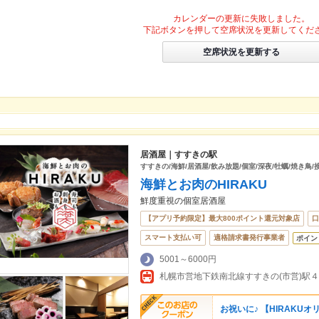
カレンダーの更新に失敗しました。
下記ボタンを押して空席状況を更新してくだ
空席状況を更新する
居酒屋｜すすきの駅
すすきの/海鮮/居酒屋/飲み放題/個室/深夜/牡蠣/焼き鳥/
海鮮とお肉のHIRAKU
鮮度重視の個室居酒屋
【アプリ予約限定】最大800ポイント還元対象店
口
スマート支払い可
適格請求書発行事業者
ポイン
5001～6000円
札幌市営地下鉄南北線すすきの(市営)駅
お祝いに♪ 【HIRAKUオ