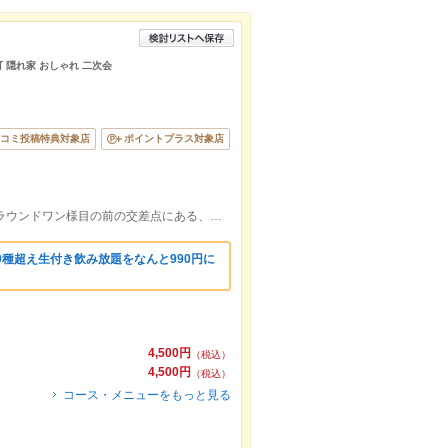
可 隠れ家 おしゃれ 二次会
コミ投稿特典対象店
ポイントプラス対象店
南北線すすきの駅3番出口から徒歩1分！ラウンドワン様目の前の交差点にある、ファミリーマート様のビルの３階です！
0種超え生付き飲み放題をなんと990円に
4,500円
（税込）
4,500円
（税込）
コース・メニューをもっと見る