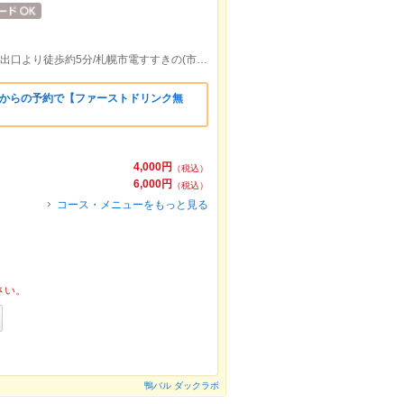
札幌市営地下鉄南北線すすきの(市営)駅５出口より徒歩約5分/札幌市電すすきの(市電)駅出口５より徒歩約5分
ンからの予約で【ファーストドリンク無
4,000円
（税込）
6,000円
（税込）
コース・メニューをもっと見る
さい。
鴨バル ダックラボ