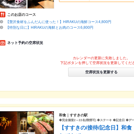
このお店のコース
【贅沢食材をふんだんに使った！】HIRAKUの海鮮コース4,800円
【特別な日に】HIRAKUの海鮮とお肉のコース6,800円
ネット予約の空席状況
カレンダーの更新に失敗しました。
下記ボタンを押して空席状況を更新してくだ
空席状況を更新する
和食｜すすきの駅
◆完全個室2～22名(喫煙可) ◆ステーキ ◆記念日 ◆デ
【すすきの/接待/記念日】和