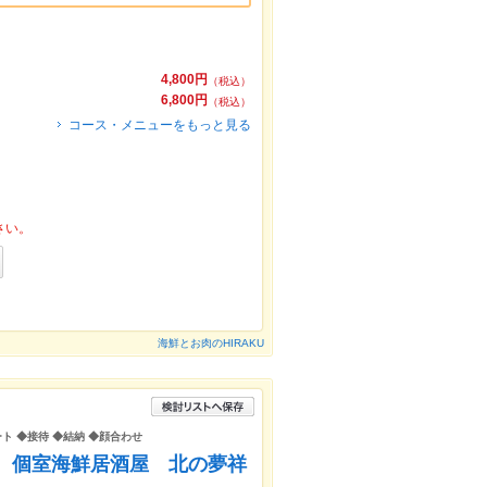
4,800円
（税込）
6,800円
（税込）
コース・メニューをもっと見る
さい。
海鮮とお肉のHIRAKU
ート ◆接待 ◆結納 ◆顔合わせ
食 個室海鮮居酒屋 北の夢祥