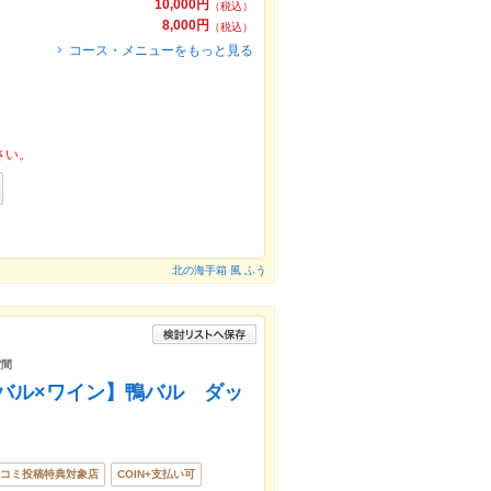
10,000円
（税込）
8,000円
（税込）
コース・メニューをもっと見る
さい。
北の海手箱 風 ふう
空間
×肉バル×ワイン】鴨バル ダッ
コミ投稿特典対象店
COIN+支払い可