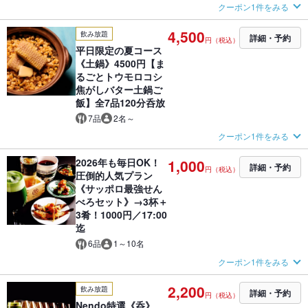
クーポン1件をみる
4,500
飲み放題
詳細・予約
円（税込）
平日限定の夏コース
《土鍋》4500円【ま
るごとトウモロコシ
焦がしバター土鍋ご
飯】全7品120分呑放
7品
2名～
クーポン1件をみる
2026年も毎日OK！
1,000
詳細・予約
円（税込）
圧倒的人気プラン
《サッポロ最強せん
べろセット》→3杯＋
3肴！1000円／17:00
迄
6品
1～10名
クーポン1件をみる
2,200
飲み放題
詳細・予約
円（税込）
Nendo特選《呑》