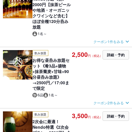
2000円【抹茶ビール
や地酒・オーガニッ
クワインなど含む】
ほぼ全種120分呑み
放題
1名～
クーポン1件をみる
2,500
飲み放題
詳細・予約
円（税込）
お得な昼呑み放題セ
ット《肴3品+揚物
+抹茶蕎麦+甘味+90
分昼呑み放題》
→2500円／17:00ま
で限定
6品
1名～
クーポン2件をみる
3,500
飲み放題
詳細・予約
円（税込）
2次会に最適！
Nendo特選《2次会