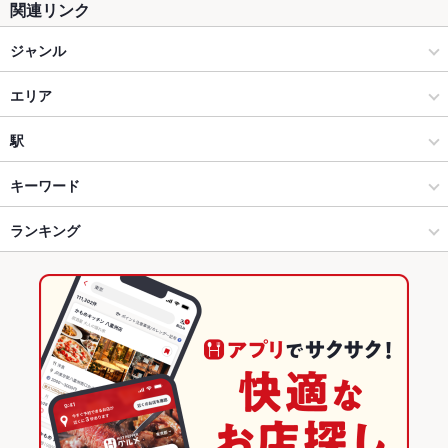
関連リンク
ジャンル
居酒屋
エリア
海鮮
すすきの駅
駅
すすきの × 居酒屋
すすきの駅 × 居酒屋
大通駅
キーワード
すすきの × 海鮮
すすきの駅 × 海鮮
すすきの駅
ランキング
からあげ
お茶漬け
塩辛
ウニ料理
カキ料理・オイスター
刺身
あん肝
湯葉料理
ふぐ・てっちり
ちらし寿司
そば
天ぷら
なめろう
すすきの駅 × 居酒屋
すすきの駅 × 和食
豊水すすきの駅
北海道のグルメランキング
ひつまぶし
地鶏
トリュフ
鴨肉
ケーキ
パフェ
すすきの駅 × 海鮮
すすきの駅 × 日本料理・懐石・割烹
北海道の居酒屋ランキング
和食
北海道
北海道の海鮮ランキング
日本料理・懐石・割烹
北海道 × 居酒屋
すすきののグルメランキング