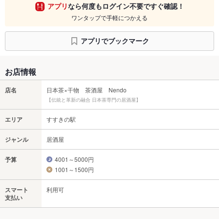
アプリ
なら何度もログイン不要ですぐ確認！
ワンタップで手軽につかえる
アプリでブックマーク
お店情報
店名
日本茶×干物 茶酒屋 Nendo
【伝統と革新の融合 日本茶専門の居酒屋】
エリア
すすきの駅
ジャンル
居酒屋
予算
4001～5000円
1001～1500円
スマート
利用可
支払い