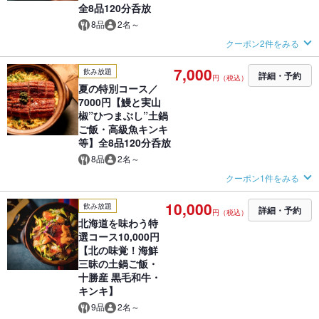
全8品120分呑放
8品
2名～
クーポン2件をみる
7,000
飲み放題
詳細・予約
円（税込）
夏の特別コース／
7000円【鰻と実山
椒”ひつまぶし”土鍋
ご飯・高級魚キンキ
等】全8品120分呑放
8品
2名～
クーポン1件をみる
10,000
飲み放題
詳細・予約
円（税込）
北海道を味わう特
選コース10,000円
【北の味覚！海鮮
三昧の土鍋ご飯・
十勝産 黒毛和牛・
キンキ】
9品
2名～