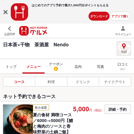
はじめてのアプリ予約で最大
1,000円分ポイントもらえる
ダウンロード
アプリで開く
お店TOP
マイメニュー
日本茶×干物 茶酒屋 Nendo
クーポン
口コミ
トップ
メニュー
店内
写真
6
951
コース
料理
ドリンク
テイクアウト
ネット予約できるコース
5,000
飲み放題
詳細・予約
円（税込）
夏の食材 満喫コース
／6000→5000円【鱧
と梅肉のソースと香
味野菜の土鍋ご飯】