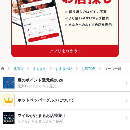
すすきの × 和食
北海道 × 海鮮
すすきのの居酒屋ランキング
すすきの × 日本料理・懐石・割烹
北海道 × 和食
すすきのの海鮮ランキング
すすきの駅 × 和食
北海道 × 日本料理・懐石・割烹
すすきの駅のグルメランキング
すすきの駅 × 日本料理・懐石・割烹
すすきの駅の居酒屋ランキング
すすきの駅の海鮮ランキング
北海道
すすきの
すすきの駅
お店TOP
コース一覧
夏のポイント還元祭2026
最大15,000ポイント還元
ホットペッパーグルメについて
マイルがたまるお店特集！
マイルがたまるお店をご紹介