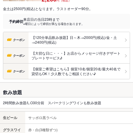
円（税込）
金土は2500円(税込)となります。ラストオーダー90分。
来店日の当日23時まで
予約締切
※曜日によって締切が異なる場合があります。
【120分単品飲み放題】日～木→2000円(税込)/金・土
クーポン
→2400円(税込)
【大切な日に・・・】お店からメッセージ付きデザート
クーポン
プレートサービス♪
【個室ご希望はこちら】個室10名/個室20名/最大40名で
クーポン
貸切もOK！少人数でもご相談ください♪
飲み放題
2時間飲み放題/L.O30分前 スパークリングワインも飲み放題
生ビール
サッポロ黒ラベル
グラスワイ
赤・白(3種類ずつ)