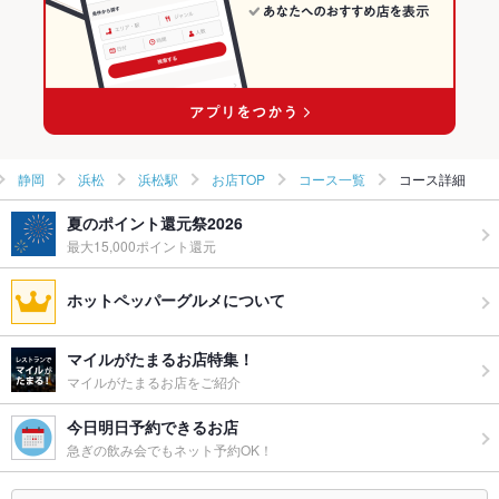
第一通り駅 × 居酒屋
静岡 × 創作
浜松駅のグルメランキング
第一通り駅 × 創作
浜松駅のイタリアン・フレンチランキング
浜松駅のイタリアンランキング
静岡
浜松
浜松駅
お店TOP
コース一覧
コース詳細
夏のポイント還元祭2026
最大15,000ポイント還元
ホットペッパーグルメについて
マイルがたまるお店特集！
マイルがたまるお店をご紹介
今日明日予約できるお店
急ぎの飲み会でもネット予約OK！