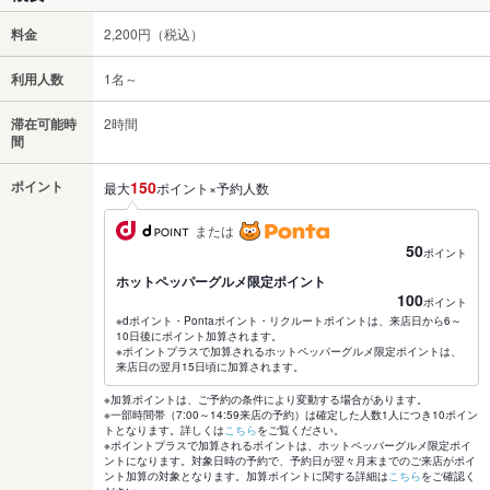
料金
2,200円（税込）
利用人数
1名～
滞在可能時
2時間
間
ポイント
150
最大
ポイント×予約人数
または
50
ポイント
ホットペッパーグルメ限定ポイント
100
ポイント
※dポイント・Pontaポイント・リクルートポイントは、来店日から6～
10日後にポイント加算されます。
※ポイントプラスで加算されるホットペッパーグルメ限定ポイントは、
来店日の翌月15日頃に加算されます。
※加算ポイントは、ご予約の条件により変動する場合があります。
※一部時間帯（7:00～14:59来店の予約）は確定した人数1人につき10ポイン
トとなります。詳しくは
こちら
をご覧ください。
※ポイントプラスで加算されるポイントは、ホットペッパーグルメ限定ポイ
ントになります。対象日時の予約で、予約日が翌々月末までのご来店がポイ
ント加算の対象となります。加算ポイントに関する詳細は
こちら
をご確認く