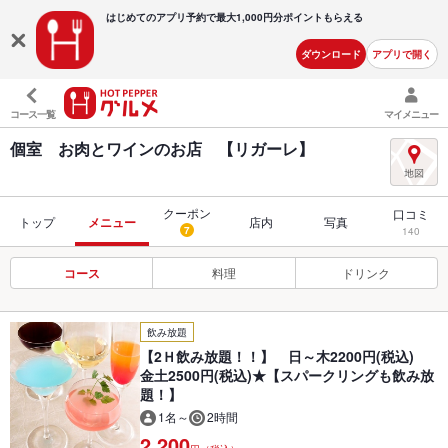
はじめてのアプリ予約で最大
1,000円分ポイントもらえる
ダウンロード
アプリで開く
コース一覧
マイメニュー
個室 お肉とワインのお店 【リガーレ】
クーポン
口コミ
トップ
メニュー
店内
写真
7
140
コース
料理
ドリンク
飲み放題
【2Ｈ飲み放題！！】 日～木2200円(税込)
金土2500円(税込)★【スパークリングも飲み放
題！】
1名～
2時間
2,200