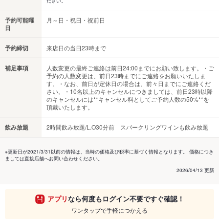
ださい。
予約可能曜
月～日・祝日・祝前日
日
予約締切
来店日の当日23時まで
補足事項
人数変更の最終ご連絡は前日24:00までにお願い致します。・ご
予約の人数変更は、前日23時までにご連絡をお願いいたしま
す。・なお、前日が定休日の場合は、前々日までにご連絡くだ
さい。・10名以上のキャンセルにつきましては、前日23時以降
のキャンセルには**キャンセル料としてご予約人数の50%**を
頂戴いたします。
飲み放題
2時間飲み放題/L.O30分前 スパークリングワインも飲み放題
※更新日が2021/3/31以前の情報は、当時の価格及び税率に基づく情報となります。 価格につき
ましては直接店舗へお問い合わせください。
2026/04/13 更新
アプリ
なら何度もログイン不要ですぐ確認！
ワンタップで手軽につかえる