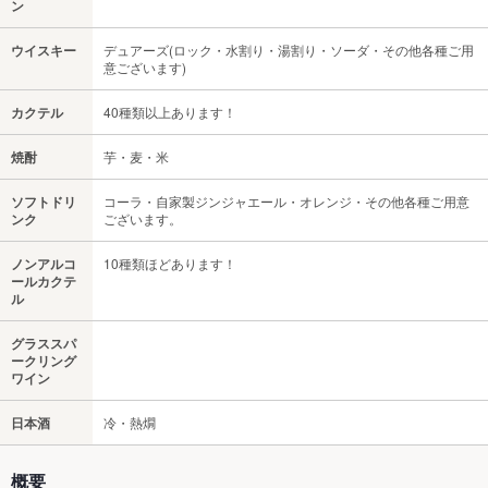
ン
ウイスキー
デュアーズ(ロック・水割り・湯割り・ソーダ・その他各種ご用
意ございます)
カクテル
40種類以上あります！
焼酎
芋・麦・米
ソフトドリ
コーラ・自家製ジンジャエール・オレンジ・その他各種ご用意
ンク
ございます。
ノンアルコ
10種類ほどあります！
ールカクテ
ル
グラススパ
ークリング
ワイン
日本酒
冷・熱燗
概要