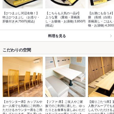
【ひつまぶし河辺名物！】　
【こちらも人気の一品♪】　
【お酒にも合う♪
特上ひつまぶし （お造り・
上うな重　(重箱・茶碗蒸
膳　(長焼（白焼
肝吸付き)4,750円(税込)
し・お吸物・お漬物) 3,850円
茶碗蒸し・ごはん
(税込)
物・お漬物) 4,300
料理を見る
こだわりの空間
【カウンター席】カップルや
【ソファ-席】ご友人やご家
【掘りごたつ席】
お一人様でも気軽にご利用い
族でのご利用に適した、ゆっ
人数グループでも
ただけるカウンター席をご用
たりとお食事を楽しみいただ
しんでいただける
意しております。落ち着いた
けるソファー席もございま
たつのお席もご用