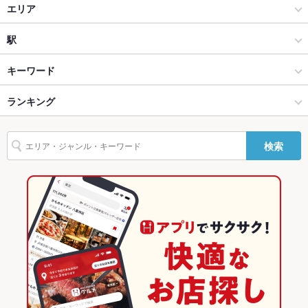
創作料理
エリア
設備
Wi-Fi
あり
和風
江南
駅
バリアフリ
なし
春日井・小牧・一宮・江南・瀬戸 × 創作料理
江南 × 創作料理
江南駅
キーワード
ー
春日井・小牧・一宮・江南・瀬戸 × 和風
江南 × 和風
ランキング
塩辛
うなぎ
天ぷら
ひつまぶし
駐車場
あり ：20台分あります。
その他設備
－
江南駅 × 創作料理
江南 × 和食
愛知のグルメランキング
検索
その他
江南駅 × 和風
江南 × 日本料理・懐石・割烹
愛知の創作料理ランキング
飲み放題
なし
和食
愛知
春日井・小牧・一宮・江南・瀬戸のグルメランキング
食べ放題
なし
日本料理・懐石・割烹
愛知 × 創作料理
春日井・小牧・一宮・江南・瀬戸の創作料理ランキング
お酒
焼酎充実、日本酒充実、ワイン充実
春日井・小牧・一宮・江南・瀬戸 × 和食
愛知 × 和風
江南のグルメランキング
お子様連れ
お子様連れ歓迎
春日井・小牧・一宮・江南・瀬戸 × 日本料理・懐石・割烹
愛知 × 和食
江南の創作料理ランキング
ウェディン
－
グパーティ