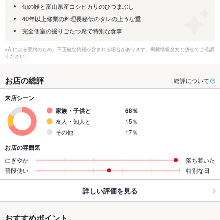
旬の鰻と富山県産コシヒカリのひつまぶし
40年以上修業の料理長秘伝のタレの上うな重
完全個室の掘りごたつ席で特別な食事
※AIによる要約のため、不正確な情報が含まれる場合があります。掲載情報全文と併せてご確認
ください。
お店の総評
総評について
来店シーン
家族・子供と
68％
友人・知人と
15％
その他
17％
お店の雰囲気
にぎやか
落ち着いた
普段使い
特別な日
詳しい評価を見る
おすすめポイント