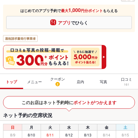
1,000
はじめてのアプリ予約で
最大
円分ポイント
もらえる
アプリ
でひらく
適格請求書発行事業者
クーポン
口コミ
トップ
メニュー
店内
写真
2
161
このお店はネット予約時に
ポイントがつかえます
ネット予約の空席状況
日
月
火
水
木
金
土
8/9
8/10
8/11
8/12
8/13
8/14
8/15