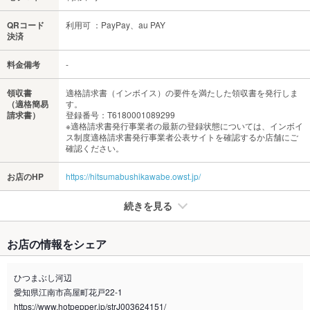
QRコード
利用可 ：PayPay、au PAY
決済
料金備考
-
領収書
適格請求書（インボイス）の要件を満たした領収書を発行しま
（適格簡易
す。
請求書）
登録番号：T6180001089299
※適格請求書発行事業者の最新の登録状態については、インボイ
ス制度適格請求書発行事業者公表サイトを確認するか店舗にご
確認ください。
お店のHP
https://hitsumabushikawabe.owst.jp/
続きを見る
たばこ
お店の情報をシェア
禁煙・喫煙
全席禁煙
ひつまぶし河辺
喫煙専用室
なし
愛知県江南市高屋町花戸22-1
https://www.hotpepper.jp/strJ003624151/