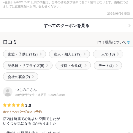
※更新日が2021/3/31以前の情報は、当時の価格及び税率に基づく情報となります。価格につき
ましては直接店舗へお問い合わせください。
2025/06/26 更新
すべてのクーポンを見る
口コミ
口コミ機能について
家族・子供と(112)
友人・知人と(19)
一人で(18)
記念日・サプライズ(6)
接待・会食(2)
デート(2)
会社の宴会(2)
つちのこさん
30代後半/女性・来店日：2026/08/01
3.0
ホットペッパーグルメで予約
店内は綺麗で心地よい空間でしたが
いくつか気になる点がありました
・予約して部屋も決まっていたので