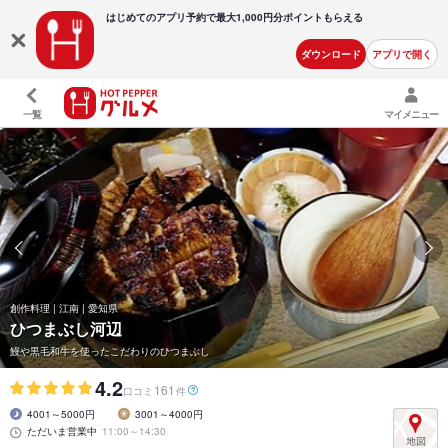
はじめてのアプリ予約で最大
1,000円分ポイントもらえる
ダウンロード
アプリで開く
一覧
マイメニュー
創作料理 | 江南 | 愛知県
ひつまぶし河辺
鰻や黒毛和牛を使ったこだわりのひつまぶし
4.2
161
口コミ
件
4001～5000円
3001～4000円
ただいま営業中
11:00～14:30