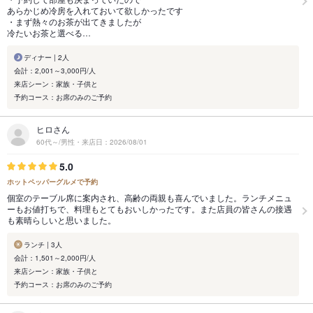
あらかじめ冷房を入れておいて欲しかったです
・まず熱々のお茶が出てきましたが
冷たいお茶と選べる…
ディナー | 2人
会計：2,001～3,000円/人
来店シーン：家族・子供と
予約コース：お席のみのご予約
ヒロさん
60代～/男性・来店日：2026/08/01
5.0
ホットペッパーグルメで予約
個室のテーブル席に案内され、高齢の両親も喜んでいました。ランチメニュ
ーもお値打ちで、料理もとてもおいしかったです。また店員の皆さんの接遇
も素晴らしいと思いました。
ランチ | 3人
会計：1,501～2,000円/人
来店シーン：家族・子供と
予約コース：お席のみのご予約