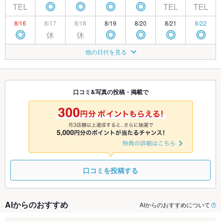
TEL
TEL
TEL
◎
◎
◎
◎
8/16
8/17
8/18
8/19
8/20
8/21
8/22
休
休
◎
◎
◎
◎
◎
8/23
8/24
8/25
8/26
8/27
8/28
8/29
他の日付を見る
休
休
◎
◎
◎
◎
◎
8/30
8/31
9/1
9/2
9/3
9/4
9/5
休
休
◎
◎
◎
◎
◎
口コミ&写真の投稿・掲載で
9/6
9/7
9/8
9/9
9/10
9/11
9/12
休
休
◎
◎
◎
◎
◎
口コミを投稿する
AIからのおすすめ
AIからのおすすめについて