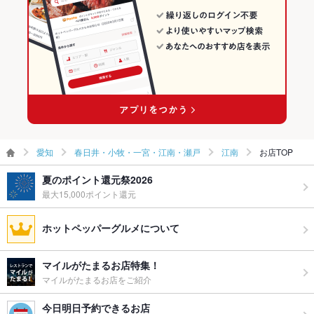
ー二次会
江南駅 × 和食
愛知 × 日本料理・懐石・割烹
備考
－
江南駅 × 日本料理・懐石・割烹
愛知
春日井・小牧・一宮・江南・瀬戸
江南
お店TOP
夏のポイント還元祭2026
最大15,000ポイント還元
ホットペッパーグルメについて
マイルがたまるお店特集！
マイルがたまるお店をご紹介
今日明日予約できるお店