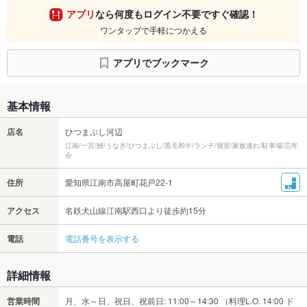
アプリ
なら何度もログイン不要ですぐ確認！
ワンタップで手軽につかえる
アプリでブックマーク
基本情報
店名
ひつまぶし河辺
江南/一宮/鰻/うなぎ/ひつまぶし/黒毛和牛/ランチ/個室/家族連れ/駐車場/忘年
会
住所
愛知県江南市高屋町花戸22-1
アクセス
名鉄犬山線江南駅西口より徒歩約15分
電話
電話番号を表示する
詳細情報
営業時間
月、水～日、祝日、祝前日: 11:00～14:30 （料理L.O. 14:00 ド