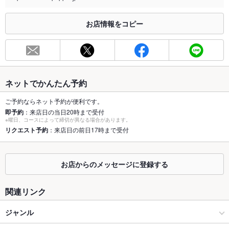
※2020年4月1日～受動喫煙対策に関する法律が施行されています。正しい情報はお店へお問い
合わせください。
お店情報をコピー
お席
総席数
72席
最大宴会収
72人
容人数
ネットでかんたん予約
個室
あり
ご予約ならネット予約が便利です。
即予約
：来店日の当日20時まで受付
座敷
なし
※曜日、コースによって締切が異なる場合があります。
リクエスト予約
：来店日の前日17時まで受付
掘りごたつ
あり
カウンター
あり
お店からのメッセージに登録する
ソファー
あり
関連リンク
テラス席
なし
ジャンル
貸切
貸切可