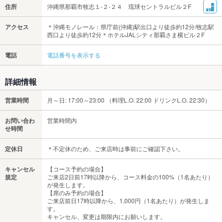
住所
沖縄県那覇市牧志１-２-２４ 琉球セントラルビル２F
アクセス
＊沖縄モノレール：県庁前(沖縄)駅出口より徒歩約12分/牧志駅
西口より徒歩約12分＊ホテルJALシティ那覇さま横ビル２F
電話
電話番号を表示する
詳細情報
営業時間
月～日: 17:00～23:00 （料理L.O. 22:00 ドリンクL.O. 22:30）
お問い合わ
営業時間内
せ時間
定休日
＊不定休のため、ご来店時は事前にご確認下さい。
キャンセル
【コース予約の場合】
規定
ご来店2日前17時以降から、コース料金の100%（1名あたり）
が発生します。
【席のみ予約の場合】
ご来店前日17時以降から、1,000円（1名あたり）が発生しま
す。
キャンセル、変更は期限内にお願いします。