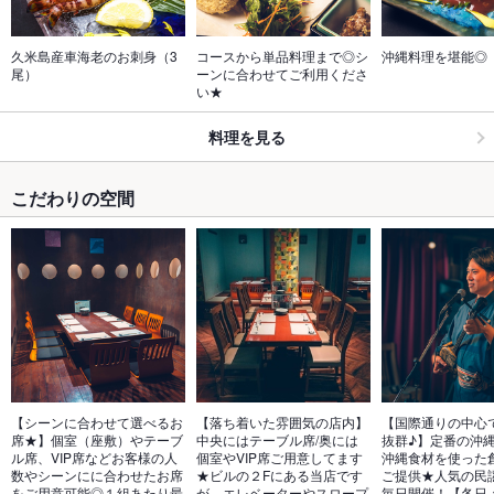
久米島産車海老のお刺身（3
コースから単品料理まで◎シ
沖縄料理を堪能◎
尾）
ーンに合わせてご利用くださ
い★
料理を見る
こだわりの空間
【シーンに合わせて選べるお
【落ち着いた雰囲気の店内】
【国際通りの中心
席★】個室（座敷）やテーブ
中央にはテーブル席/奥には
抜群♪】定番の沖
ル席、VIP席などお客様の人
個室やVIP席ご用意してます
沖縄食材を使った
数やシーンにに合わせたお席
★ビルの２Fにある当店です
ご提供★人気の民
をご用意可能◎１組あたり最
が、エレベーターやスロープ
毎日開催！【各日：