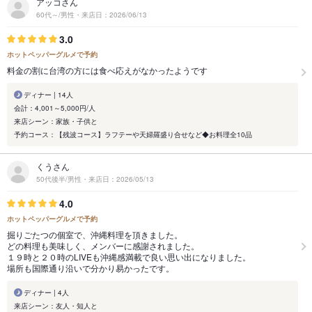
アッコさん
60代～/男性・来店日：2026/06/13
3.0
ホットペッパーグルメで予約
料金の割に台湾の方には食べ応えがなかったようです
ディナー | 14人
会計：4,001～5,000円/人
来店シーン：家族・子供と
予約コース：【残波コース】ラフテーや天婦羅盛り合せなど◆お料理全10品
くうさん
50代後半/男性・来店日：2026/05/13
4.0
ホットペッパーグルメで予約
掘りごたつの個室で、沖縄料理を頂きました。
どの料理も美味しく、メンバーに感謝されました。
１９時と２０時のLIVEも沖縄感満載で良い思い出になりました。
場所も国際通り沿いで分かり易かったです。
ディナー | 4人
来店シーン：友人・知人と