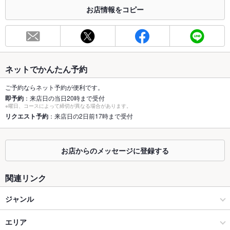
合わせください。
お店情報をコピー
お席
総席数
68席
最大宴会収
68人
容人数
ネットでかんたん予約
個室
あり
ご予約ならネット予約が便利です。
即予約
：来店日の当日20時まで受付
※曜日、コースによって締切が異なる場合があります。
座敷
あり
リクエスト予約
：来店日の2日前17時まで受付
掘りごたつ
あり
カウンター
あり
お店からのメッセージに登録する
ソファー
なし
関連リンク
テラス席
なし
ジャンル
貸切
貸切可 ：＊貸切：最大68名様ご利用可能◎（詳細は店舗まで）
居酒屋
エリア