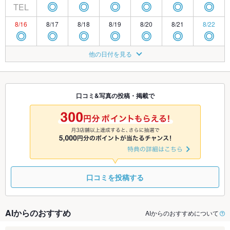
TEL
◎
◎
◎
◎
◎
◎
8/16
8/17
8/18
8/19
8/20
8/21
8/22
◎
◎
◎
◎
◎
◎
◎
8/23
8/24
8/25
8/26
8/27
8/28
8/29
他の日付を見る
◎
◎
◎
◎
◎
◎
◎
8/30
8/31
9/1
9/2
9/3
9/4
9/5
◎
◎
◎
◎
◎
◎
◎
口コミ&写真の投稿・掲載で
9/6
9/7
9/8
9/9
9/10
9/11
9/12
◎
◎
◎
◎
◎
◎
◎
口コミを投稿する
AIからのおすすめ
AIからのおすすめについて