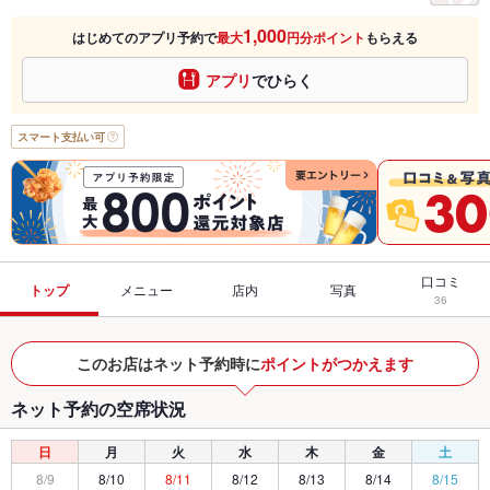
1,000
はじめてのアプリ予約で
最大
円分ポイント
もらえる
アプリ
でひらく
スマート支払い可
口コミ
トップ
メニュー
店内
写真
36
このお店はネット予約時に
ポイントがつかえます
ネット予約の空席状況
日
月
火
水
木
金
土
8/9
8/10
8/11
8/12
8/13
8/14
8/15