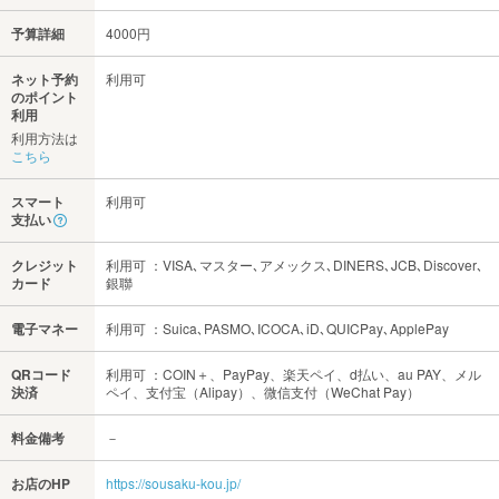
予算詳細
4000円
ネット予約
利用可
のポイント
利用
利用方法は
こちら
スマート
利用可
支払い
クレジット
利用可 ：VISA､マスター､アメックス､DINERS､JCB､Discover､
カード
銀聯
電子マネー
利用可 ：Suica､PASMO､ICOCA､iD､QUICPay､ApplePay
QRコード
利用可 ：COIN＋、PayPay、楽天ペイ、d払い、au PAY、メル
決済
ペイ、支付宝（Alipay）、微信支付（WeChat Pay）
料金備考
－
お店のHP
https://sousaku-kou.jp/