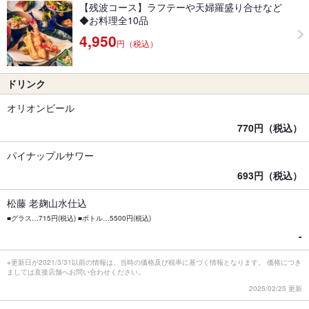
【残波コース】ラフテーや天婦羅盛り合せなど
◆お料理全10品
4,950
円（税込）
ドリンク
オリオンビール
770円（税込）
パイナップルサワー
693円（税込）
松藤 老麹山水仕込
■グラス…715円(税込) ■ボトル…5500円(税込)
-
※更新日が2021/3/31以前の情報は、当時の価格及び税率に基づく情報となります。 価格につき
ましては直接店舗へお問い合わせください。
2025/02/25 更新