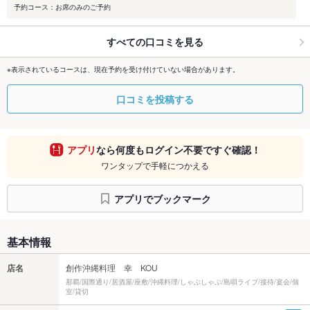
予約コース：お席のみのご予約
すべての口コミを見る
※表示されているコースは、現在予約を受け付けていない場合があります。
口コミを投稿する
アプリ
なら何度もログイン不要ですぐ確認！
ワンタップで手軽につかえる
アプリでブックマーク
基本情報
店名
創作沖縄料理 幸 KOU
那覇/国際通り/居酒屋/座敷/沖縄料理/しゃぶしゃぶ/島唄ライブ/接待/宴会/個
室/貸切