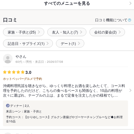
すべてのメニューを見る
口コミ
口コミ機能について
家族・子供と(25)
友人・知人と(7)
会社の宴会(2)
記念日・サプライズ(1)
デート(1)
やさん
60代～/男性・来店日：2026/07/08
3.0
ホットペッパーグルメで予約
沖縄料理民謡を聴きながら、ゆっくり料理とお酒を楽しみたくて、コース料
理を予約したのだけど、こちらの食べるペースも関係なく、10品の料理が
次々に運ばれ、テーブルの上は、まるで定食を注文したかの様相でし…
ディナー | 2人
来店シーン：家族・子供と
予約コース：【かりゆしコース】グルクン唐揚げやゴーヤーチャンプルーなど◆お料理
全10品