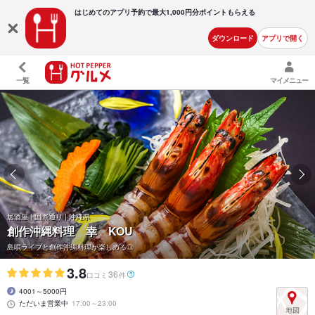
はじめてのアプリ予約で最大
1,000円分ポイントもらえる
ダウンロード
アプリで開く
一覧
マイメニュー
居酒屋 | 国際通り | 沖縄県
創作沖縄料理 幸 KOU
島唄ライブと創作沖縄料理が楽しめる◎
3.8
36
口コミ
件
4001～5000円
ただいま営業中
17:00～23:00