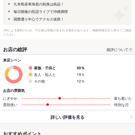
久米島産車海老の刺身は絶品！
毎日開催の民謡ライブで沖縄満喫
国際通り中心でアクセス抜群！
※AIによる要約のため、不正確な情報が含まれる場合があります。掲載情報全文と併せてご確認
ください。
お店の総評
総評について
来店シーン
家族・子供と
69％
友人・知人と
19％
その他
12％
お店の雰囲気
にぎやか
落ち着いた
普段使い
特別な日
詳しい評価を見る
おすすめポイント