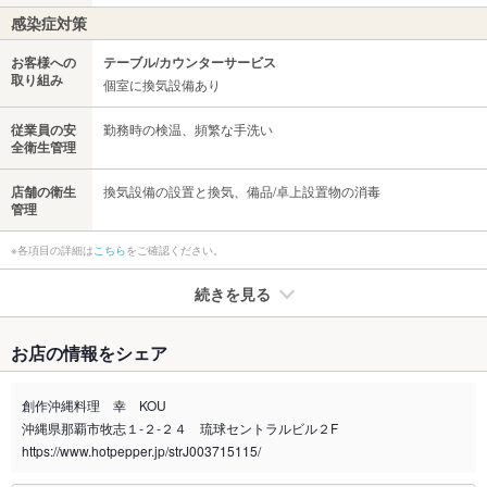
感染症対策
お客様への
テーブル/カウンターサービス
取り組み
個室に換気設備あり
従業員の安
勤務時の検温、頻繁な手洗い
全衛生管理
店舗の衛生
換気設備の設置と換気、備品/卓上設置物の消毒
管理
※各項目の詳細は
こちら
をご確認ください。
続きを見る
たばこ
お店の情報をシェア
禁煙・喫煙
全席禁煙
喫煙所あり
創作沖縄料理 幸 KOU
沖縄県那覇市牧志１-２-２４ 琉球セントラルビル２F
喫煙専用室
あり
https://www.hotpepper.jp/strJ003715115/
※2020年4月1日～受動喫煙対策に関する法律が施行されています。正しい情報はお店へお問い