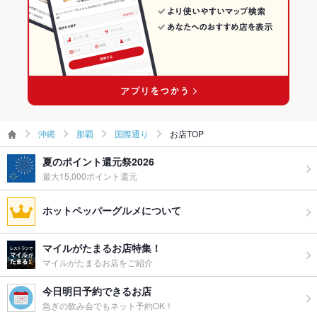
お子様連れ
お子様連れ歓迎
県庁前駅 × 和風
ウェディン
－
グパーティ
ー二次会
お祝い・サ
可
プライズ対
応
沖縄
那覇
国際通り
お店TOP
ライブショ
あり
ー
夏のポイント還元祭2026
最大15,000ポイント還元
備考
－
ホットペッパーグルメについて
マイルがたまるお店特集！
マイルがたまるお店をご紹介
今日明日予約できるお店
急ぎの飲み会でもネット予約OK！