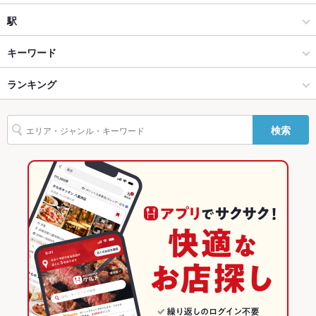
夜景がきれ
あり
いなお席
和風
国際通り
駅
設備
那覇 × 居酒屋
国際通り × 居酒屋
県庁前駅
キーワード
Wi-Fi
あり
那覇 × 和風
国際通り × 和風
牧志駅
ランキング
沖縄料理
魚料理
しゃぶしゃぶ
デザート
バリアフリ
あり ：＊車いすでのご利用可能◎（テーブル席のみ）
ー
県庁前駅 × 居酒屋
国際通り × 創作料理
沖縄のグルメランキング
検索
駐車場
なし ：＊コインパーキングあり
県庁前駅 × 和風
国際通り × 和風
沖縄の居酒屋ランキング
バンド演奏
可
創作料理
沖縄
那覇のグルメランキング
その他設備
－
和風
沖縄 × 居酒屋
那覇の居酒屋ランキング
その他
那覇 × 創作料理
沖縄 × 和風
国際通りのグルメランキング
飲み放題
あり ：＊詳細は店舗まで。
那覇 × 和風
沖縄 × 創作料理
国際通りの居酒屋ランキング
食べ放題
なし
お酒
カクテル充実、焼酎充実、日本酒充実、ワイン充実
県庁前駅 × 創作料理
沖縄 × 和風