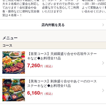
大６２名様のご宴会も対応し
もございますのでお手伝いが
～/20：30～の2
ております！会社宴会や会
必要な方でも安心してご利用
よって変動あり！
食・接待などに便利な完全個
いただけます◎
い合わせください
室は４名様～！
店内外観を見る
メニュー
コース
【首里コース】天婦羅盛り合せや石垣牛ステー
キなど◆お料理全11品
7,260
円（税込）
【美海コース】刺身盛り合せやあぐーのロース
ステーキなど◆お料理全11品
6,160
円（税込）