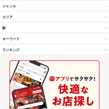
ジャンル
居酒屋
エリア
和風
鹿児島中央
駅
鹿児島市 天文館・中央駅・ふ頭 × 居酒屋
鹿児島中央 × 居酒屋
鹿児島中央駅
キーワード
鹿児島市 天文館・中央駅・ふ頭 × 和風
鹿児島中央 × 和風
高見橋駅
ランキング
卵焼き
からあげ
お茶漬け
馬刺し
エビ料理
刺身
フライドポテト
しゃぶしゃぶ
つくね
地鶏
鶏皮
もつ鍋
餃子
肉寿司
高見橋駅 × 居酒屋
鹿児島中央 × 和食
高見馬場駅
鹿児島のグルメランキング
高見橋駅 × 和風
鹿児島中央 × 日本料理・懐石・割烹
鹿児島の居酒屋ランキング
和食
鹿児島
鹿児島市 天文館・中央駅・ふ頭のグルメランキング
日本料理・懐石・割烹
鹿児島 × 居酒屋
鹿児島市 天文館・中央駅・ふ頭の居酒屋ランキング
鹿児島市 天文館・中央駅・ふ頭 × 和食
鹿児島 × 和風
鹿児島中央のグルメランキング