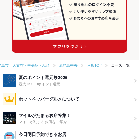
鹿児島市 天文館・中央駅・ふ頭 × 日本料理・懐石・割烹
鹿児島 × 和食
鹿児島中央の居酒屋ランキング
高見橋駅 × 和食
鹿児島 × 日本料理・懐石・割烹
高見橋駅 × 日本料理・懐石・割烹
児島市 天文館・中央駅・ふ頭
鹿児島中央
お店TOP
コース一覧
夏のポイント還元祭2026
最大15,000ポイント還元
ホットペッパーグルメについて
マイルがたまるお店特集！
マイルがたまるお店をご紹介
今日明日予約できるお店