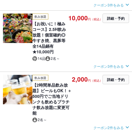
クーポン3件をみる
10,000
飲み放題
詳細・予約
円（税込）
【お祝いに！極み
コース】2.5H飲み
放題！個室確約◎
牛すき焼、黒豚等
全14品鍋有
★10,000円
14品
2名～
クーポン3件をみる
2,000
飲み放題
詳細・予約
円（税込）
【2時間単品飲み放
題】ビールもOK！＋
500円でご当地ドリ
ンクも飲めるプラチ
ナ飲み放題に変更可
能
2名～
クーポン2件をみる