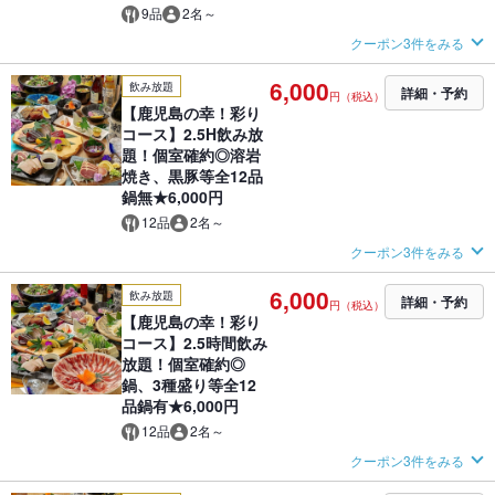
9品
2名～
クーポン3件をみる
6,000
飲み放題
詳細・予約
円（税込）
【鹿児島の幸！彩り
コース】2.5H飲み放
題！個室確約◎溶岩
焼き、黒豚等全12品
鍋無★6,000円
12品
2名～
クーポン3件をみる
6,000
飲み放題
詳細・予約
円（税込）
【鹿児島の幸！彩り
コース】2.5時間飲み
放題！個室確約◎
鍋、3種盛り等全12
品鍋有★6,000円
12品
2名～
クーポン3件をみる