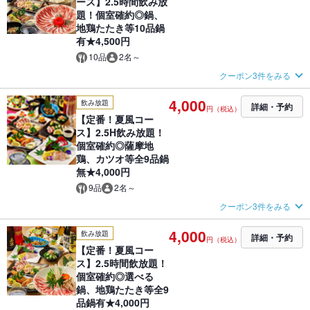
ース】2.5時間飲み放
題！個室確約◎鍋、
地鶏たたき等10品鍋
有★4,500円
10品
2名～
クーポン3件をみる
4,000
飲み放題
詳細・予約
円（税込）
【定番！夏風コー
ス】2.5H飲み放題！
個室確約◎薩摩地
鶏、カツオ等全9品鍋
無★4,000円
9品
2名～
クーポン3件をみる
4,000
飲み放題
詳細・予約
円（税込）
【定番！夏風コー
ス】2.5時間飲放題！
個室確約◎選べる
鍋、地鶏たたき等全9
品鍋有★4,000円