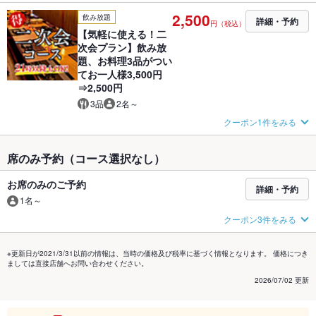
2,500
飲み放題
詳細・予約
円（税込）
【気軽に使える！二
次会プラン】飲み放
題、お料理3品がつい
てお一人様3,500円
⇒2,500円
3品
2名～
クーポン1件をみる
席のみ予約（コース選択なし）
お席のみのご予約
詳細・予約
1名～
クーポン3件をみる
※更新日が2021/3/31以前の情報は、当時の価格及び税率に基づく情報となります。 価格につき
ましては直接店舗へお問い合わせください。
2026/07/02 更新