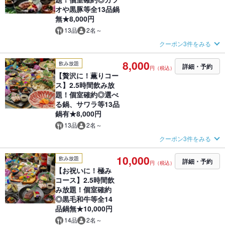
オや黒豚等全13品鍋
無★8,000円
13品
2名～
クーポン3件をみる
8,000
飲み放題
詳細・予約
円（税込）
【贅沢に！薫りコー
ス】2.5時間飲み放
題！個室確約◎選べ
る鍋、サワラ等13品
鍋有★8,000円
13品
2名～
クーポン3件をみる
10,000
飲み放題
詳細・予約
円（税込）
【お祝いに！極み
コース】2.5時間飲
み放題！個室確約
◎黒毛和牛等全14
品鍋無★10,000円
14品
2名～