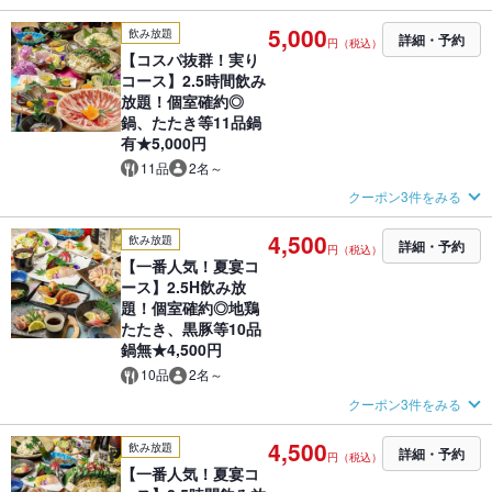
5,000
飲み放題
詳細・予約
円（税込）
【コスパ抜群！実り
コース】2.5時間飲み
放題！個室確約◎
鍋、たたき等11品鍋
有★5,000円
11品
2名～
クーポン3件をみる
4,500
飲み放題
詳細・予約
円（税込）
【一番人気！夏宴コ
ース】2.5H飲み放
題！個室確約◎地鶏
たたき、黒豚等10品
鍋無★4,500円
10品
2名～
クーポン3件をみる
4,500
飲み放題
詳細・予約
円（税込）
【一番人気！夏宴コ