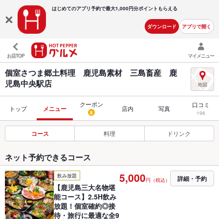
はじめてのアプリ予約で最大
1,000円分ポイントもらえる
ダウンロード
アプリで開く
お店TOP
マイメニュー
個室さつま郷土料理 鹿児島素材 三島畜産 鹿
児島中央駅店
クーポン
口コミ
トップ
メニュー
店内
写真
8
196
コース
料理
ドリンク
ネット予約できるコース
5,000
飲み放題
詳細・予約
円（税込）
【鹿児島三大名物堪
能コース】2.5H飲み
放題！個室確約◎接
待・旅行に最適な全9