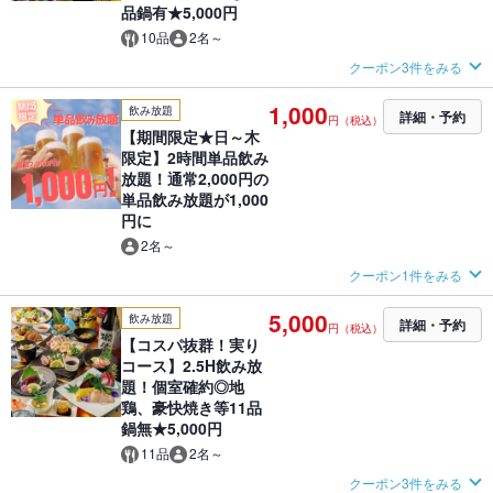
品鍋有★5,000円
10品
2名～
クーポン3件をみる
1,000
飲み放題
詳細・予約
円（税込）
【期間限定★日～木
限定】2時間単品飲み
放題！通常2,000円の
単品飲み放題が1,000
円に
2名～
クーポン1件をみる
5,000
飲み放題
詳細・予約
円（税込）
【コスパ抜群！実り
コース】2.5H飲み放
題！個室確約◎地
鶏、豪快焼き等11品
鍋無★5,000円
11品
2名～
クーポン3件をみる