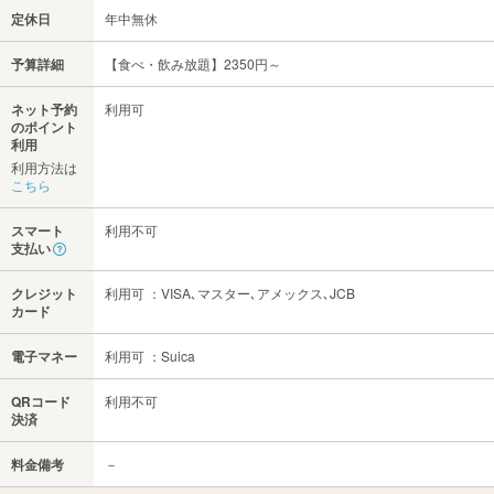
定休日
年中無休
予算詳細
【食べ・飲み放題】2350円～
ネット予約
利用可
のポイント
利用
利用方法は
こちら
スマート
利用不可
支払い
クレジット
利用可 ：VISA､マスター､アメックス､JCB
カード
電子マネー
利用可 ：Suica
QRコード
利用不可
決済
料金備考
－