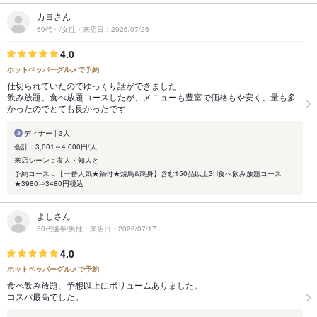
カヨさん
60代～/女性・来店日：2026/07/26
4.0
ホットペッパーグルメで予約
仕切られていたのでゆっくり話ができました
飲み放題、食べ放題コースしたが、メニューも豊富で価格もや安く、量も多
かったのでとても良かったです
ディナー | 3人
会計：3,001～4,000円/人
来店シーン：友人・知人と
予約コース：【一番人気★鍋付★焼鳥&刺身】含む150品以上3H食べ飲み放題コース
★3980⇒3480円税込
よしさん
50代後半/男性・来店日：2026/07/17
4.0
ホットペッパーグルメで予約
食べ飲み放題、予想以上にボリュームありました。
コスパ最高でした。