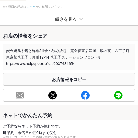
※各項目の詳細は
こちら
をご確認ください。
続きを見る
たばこ
お店の情報をシェア
禁煙・喫煙
全席喫煙可
禁煙席なし ：煙の少ない席へご案内いたします
炭火焼鳥や鍋と鮮魚3H食べ飲み放題 完全個室居酒屋 銀の宴 八王子店
東京都八王子市東町12-14 八王子ステーションフロント8F
喫煙専用室
なし
https://www.hotpepper.jp/strJ003763465/
※2020年4月1日～受動喫煙対策に関する法律が施行されています。正しい情報はお店へお問い
合わせください。
お店情報をコピー
お席
総席数
140席(各種お席をご用意しております)
最大宴会収
140人(個室あり/貸切最大140名様)
容人数
ネットでかんたん予約
個室
あり ：人数に合わせた個室をご用意しております
ご予約ならネット予約が便利です。
即予約
：来店日の翌0時まで受付
※曜日、コースによって締切が異なる場合があります。