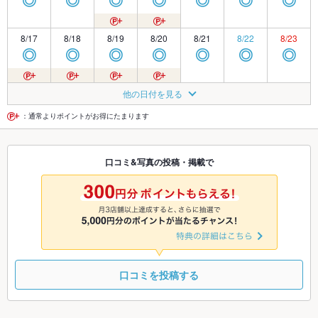
◎
◎
◎
◎
◎
◎
◎
8/17
8/18
8/19
8/20
8/21
8/22
8/23
◎
◎
◎
◎
◎
◎
◎
8/24
8/25
8/26
8/27
8/28
8/29
8/30
他の日付を見る
◎
◎
◎
◎
◎
◎
◎
：通常よりポイントがお得にたまります
8/31
9/1
9/2
9/3
9/4
9/5
9/6
口コミ&写真の投稿・掲載で
◎
◎
◎
◎
◎
◎
◎
9/7
9/8
9/9
9/10
9/11
9/12
9/13
◎
◎
◎
◎
◎
◎
◎
口コミを投稿する