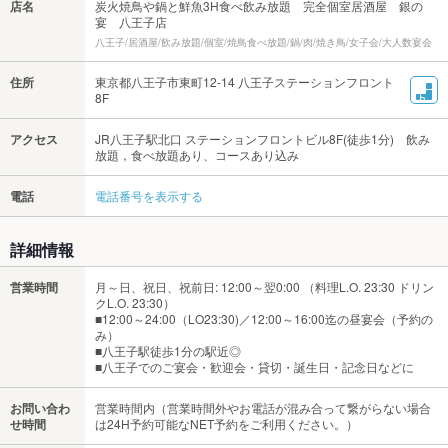
店名
炭火焼鳥や鍋と鮮魚3H食べ飲み放題 完全個室居酒屋 銀の
宴 八王子店
八王子/居酒屋/飲み放題/個室/焼鳥食べ放題/鍋/肉/焼き鳥/女子会/大人数宴会
住所
東京都八王子市東町12-14 八王子ステーションフロント
8F
アクセス
JR八王子駅北口 ステーションフロントビル8F(徒歩1分) 飲み
放題，食べ放題あり、コースあり込み
電話
電話番号を表示する
詳細情報
営業時間
月～日、祝日、祝前日: 12:00～翌0:00 （料理L.O. 23:30 ドリン
クL.O. 23:30）
■12:00～24:00（LO23:30)／12:00～16:00迄の昼宴会（予約の
み）
■八王子駅徒歩1分の駅近◎
■八王子でのご宴会・歓迎会・貸切・誕生日・記念日などに
お問い合わ
営業時間内（営業時間外やお電話が混み合って繋がらない場合
せ時間
は24H予約可能なNET予約をご利用ください。）