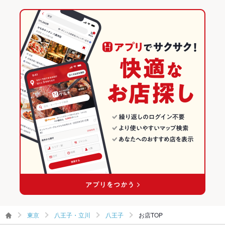
餃子
チャーハン
炭火焼
ケーキ
デザート
生ハム
チーズケーキ
その他設備
■八王子 個室居酒屋 銀の宴 ♪
和食
東京
八王子・立川のグルメランキング
牛すき鍋
その他
焼き鳥・鶏料理
東京 × 居酒屋
八王子・立川の居酒屋ランキング
飲み放題
あり ：※999円～ご用意！お気軽に是非お立ち寄り下さい。■八
王子 個室居酒屋 銀の宴 ♪
八王子・立川 × 和食
東京 × 和風
八王子のグルメランキング
食べ放題
あり ：★令和元年記念食べ・飲み放題★夏の限定 ★コース】3
時間飲み放題付全8品 2580円
八王子・立川 × 焼き鳥・鶏料理
東京 × 和食
八王子の居酒屋ランキング
お酒
カクテル充実、焼酎充実、日本酒充実、ワイン充実
八王子駅 × 和食
東京 × 焼き鳥・鶏料理
お子様連れ
お子様連れ歓迎 ：■八王子 個室居酒屋 銀の宴 ♪
八王子駅 × 焼き鳥・鶏料理
ウェディン
結婚式二次会・大型宴会のご予約、お問合せ大歓迎☆
グパーティ
ー二次会
お祝い・サ
可
プライズ対
応
東京
八王子・立川
八王子
お店TOP
備考
■八王子 個室居酒屋 銀の宴 ♪