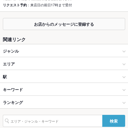
座敷
なし ：八王子駅徒歩1分の駅近◎
リクエスト予約
：来店日の前日17時まで受付
掘りごたつ
なし ：掘りごたつはございません
カウンター
なし ：カウンターはございません
お店からのメッセージに登録する
ソファー
なし ：ソファー席はございません
関連リンク
テラス席
なし ：テラスはございません
ジャンル
貸切
貸切可 ：貸切ご予約は名様～承っております！
居酒屋
エリア
設備
和風
八王子
駅
Wi-Fi
あり
八王子・立川 × 居酒屋
八王子 × 居酒屋
京王八王子駅
キーワード
バリアフリ
なし ：なにかございましたらお気軽にスタッフまでお声かけ下
ー
さい。
八王子・立川 × 和風
八王子 × 和風
西八王子駅
ランキング
からあげ
串かつ
馬刺し
炉ばた焼き・炙り焼き
エビ料理
刺身
駐車場
なし ：近隣にコインパーキングがございます。
ローストビーフ
フライドポテト
ソーセージ
うどん
天ぷら
焼きそば
八王子駅 × 居酒屋
八王子 × 和食
八王子駅
東京のグルメランキング
英語メニュ
あり
検索
炭火焼き鳥
つくね
地鶏
鶏皮
もつ鍋
海鮮鍋
ステーキ
パスタ
ー
八王子駅 × 和風
八王子 × 焼き鳥・鶏料理
東京の居酒屋ランキング