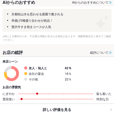
AIからのおすすめ
AIからのおすすめについて
京都枯山水を思わせる庭園で癒される
串揚げ3種盛り合わせが絶品！
贅沢牛すき焼きコースが人気
※AIによる要約のため、不正確な情報が含まれる場合があります。掲載情報全文と併せてご確認
ください。
お店の総評
総評について
来店シーン
友人・知人と
62％
会社の宴会
16％
その他
22％
お店の雰囲気
にぎやか
落ち着いた
普段使い
特別な日
詳しい評価を見る