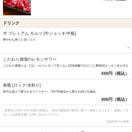
ドリンク
ザ プレミアム モルツ [中ジョッキ/中瓶]
華やかな香りと深いコク。
-
こだわり酒場のレモンサワー
こだわり酒場とは…[1]しっかりレモンで甘くない[2]強炭酸でのどごし爽快[3]キンキン冷え冷え
550円（税込）
角瓶 [ロック/水割り]
世代を超えて愛されるウイスキー。1937年誕生から愛され続ける逸品。
506円（税込）
※更新日が2021/3/31以前の情報は、当時の価格及び税率に基づく情報となります。 価格につき
ましては直接店舗へお問い合わせください。
2026/05/14 更新