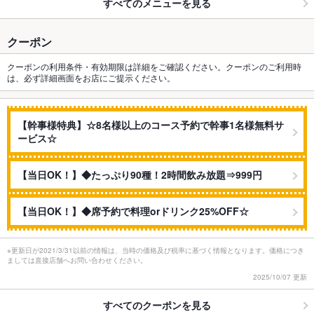
すべてのメニューを見る
クーポン
クーポンの利用条件・有効期限は詳細をご確認ください。クーポンのご利用時
は、必ず詳細画面をお店にご提示ください。
【幹事様特典】☆8名様以上のコース予約で幹事1名様無料サ
ービス☆
【当日OK！】◆たっぷり90種！2時間飲み放題⇒999円
【当日OK！】◆席予約で料理orドリンク25%OFF☆
※更新日が2021/3/31以前の情報は、当時の価格及び税率に基づく情報となります。価格につき
ましては直接店舗へお問い合わせください。
2025/10/07 更新
すべてのクーポンを見る