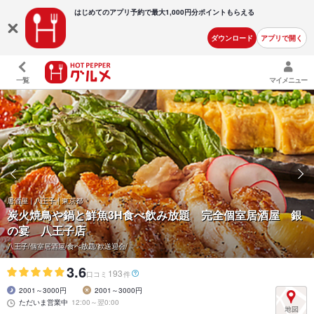
はじめてのアプリ予約で最大
1,000円分ポイントもらえる
ダウンロード
アプリで開く
一覧
マイメニュー
居酒屋 | 八王子 | 東京都
炭火焼鳥や鍋と鮮魚3H食べ飲み放題 完全個室居酒屋 銀
の宴 八王子店
八王子/個室居酒屋/食べ放題/歓送迎会/
3.6
193
口コミ
件
2001～3000円
2001～3000円
ただいま営業中
12:00～翌0:00