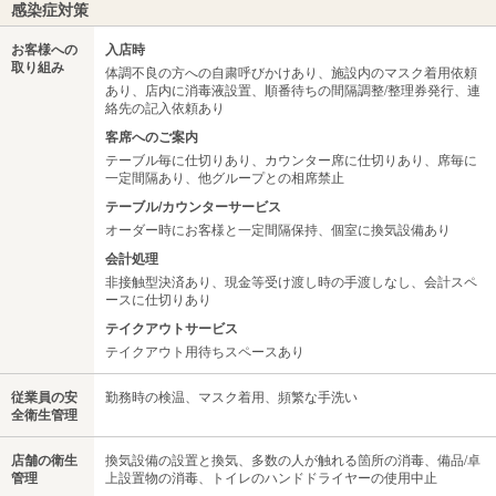
感染症対策
お客様への
入店時
取り組み
体調不良の方への自粛呼びかけあり、施設内のマスク着用依頼
あり、店内に消毒液設置、順番待ちの間隔調整/整理券発行、連
絡先の記入依頼あり
客席へのご案内
テーブル毎に仕切りあり、カウンター席に仕切りあり、席毎に
一定間隔あり、他グループとの相席禁止
テーブル/カウンターサービス
オーダー時にお客様と一定間隔保持、個室に換気設備あり
会計処理
非接触型決済あり、現金等受け渡し時の手渡しなし、会計スペ
ースに仕切りあり
テイクアウトサービス
テイクアウト用待ちスペースあり
従業員の安
勤務時の検温、マスク着用、頻繁な手洗い
全衛生管理
店舗の衛生
換気設備の設置と換気、多数の人が触れる箇所の消毒、備品/卓
管理
上設置物の消毒、トイレのハンドドライヤーの使用中止