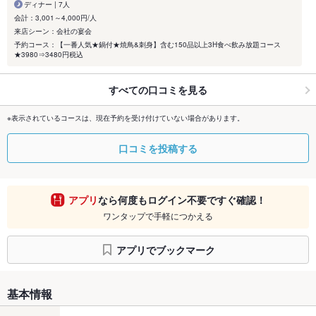
ディナー | 7人
会計：3,001～4,000円/人
来店シーン：会社の宴会
予約コース：【一番人気★鍋付★焼鳥&刺身】含む150品以上3H食べ飲み放題コース
★3980⇒3480円税込
すべての口コミを見る
※表示されているコースは、現在予約を受け付けていない場合があります。
口コミを投稿する
アプリ
なら何度もログイン不要ですぐ確認！
ワンタップで手軽につかえる
アプリでブックマーク
基本情報