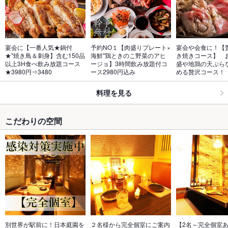
宴会に【一番人気★鍋付
予約NO１【肉盛りプレート×
宴会や会食に！【
★"焼き鳥＆刺身】含む150品
海鮮"鶏ときのこ野菜のアヒ
き焼きコース】　
以上3H食べ飲み放題コース
ージョ】3時間飲み放題付コ
盛や地鶏の天ぷら
★3980円⇒3480
ース2980円込み
める贅沢コース！
料理を見る
こだわりの空間
別世界が駅前に！日本庭園を
２名様から完全個室にご案内
【2名～完全個室