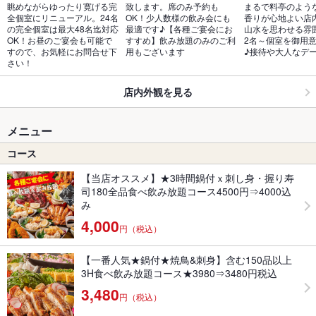
眺めながらゆったり寛げる完
致します。席のみ予約も
まるで料亭のよう
全個室にリニューアル。24名
OK！少人数様の飲み会にも
香りが心地よい店
の完全個室は最大48名迄対応
最適です♪【各種ご宴会にお
山水を思わせる雰
OK！お昼のご宴会も可能で
すすめ】飲み放題のみのご利
2名～個室を御用
すので、お気軽にお問合せ下
用もございます
♪接待や大人なデ
さい！
店内外観を見る
メニュー
コース
【当店オススメ】★3時間鍋付ｘ刺し身・握り寿
司180全品食べ飲み放題コース4500円⇒4000込
み
4,000
円（税込）
【一番人気★鍋付★焼鳥&刺身】含む150品以上
3H食べ飲み放題コース★3980⇒3480円税込
3,480
円（税込）