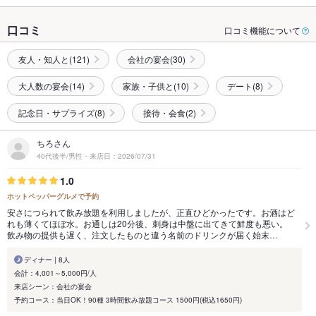
口コミ
口コミ機能について
友人・知人と(121)
会社の宴会(30)
大人数の宴会(14)
家族・子供と(10)
デート(8)
記念日・サプライズ(8)
接待・会食(2)
ちろさん
40代後半/男性・来店日：2026/07/31
1.0
ホットペッパーグルメで予約
安さにつられて飲み放題を利用しましたが、正直ひどかったです。お酒はど
れも薄くてほぼ水。お通しは20分後、刺身は中盤に出てきて鮮度も悪い。
飲み物の提供も遅く、注文したものと違う名前のドリンクが届く始末…
ディナー | 8人
会計：4,001～5,000円/人
来店シーン：会社の宴会
予約コース：当日OK！90種 3時間飲み放題コース 1500円(税込1650円)