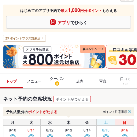
1,000
はじめてのアプリ予約で
最大
円分ポイント
もらえる
アプリ
でひらく
ポイントプラス
対象店
クーポン
口コミ
トップ
メニュー
店内
写真
5
193
ネット予約の空席状況
ポイントがつかえる
予約人数分の
ポイントがたまる
ポイント注意事項
月
火
水
木
金
土
日
8/10
8/11
8/12
8/13
8/14
8/15
8/16