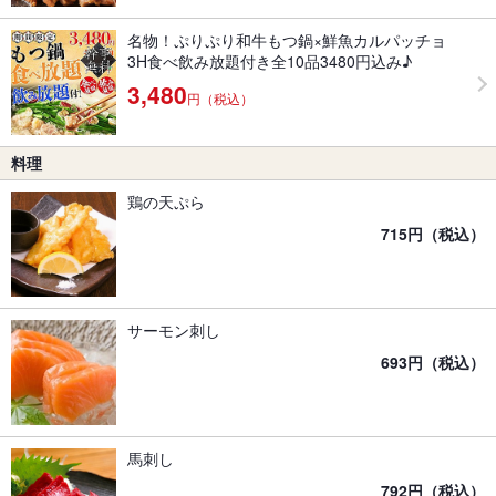
名物！ぷりぷり和牛もつ鍋×鮮魚カルパッチョ
3H食べ飲み放題付き全10品3480円込み♪
3,480
円（税込）
料理
鶏の天ぷら
715円（税込）
サーモン刺し
693円（税込）
馬刺し
792円（税込）