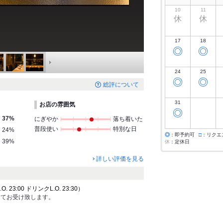
10
11
休
休
17
18
◎
◎
24
25
◎
◎
総評について
31
お店の雰囲気
◎
37%
にぎやか
落ち着いた
普段使い
特別な日
24%
◎
：即予約可
□
：リクエ
39%
休
：定休日
詳しい評価を見る
 23:00 ドリンクL.O. 23:30）
にてお受け致します。