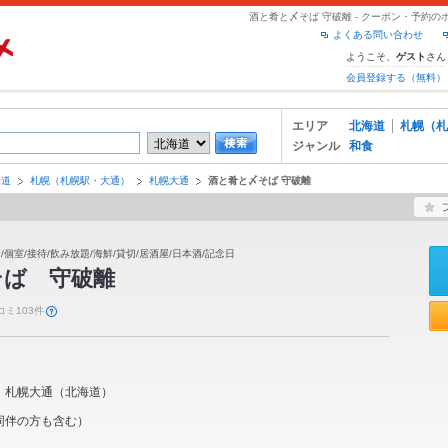
酒と肴と〆そば 守破離 - クーポン・予約
よくある問い合わせ
ようこそ、
さん
ゲスト
会員登録する（無料）
エリア
北海道
札幌（札
ジャンル
和食
海道
札幌（札幌駅・大通）
札幌大通
酒と肴と〆そば 守破離
/個室/接待/飲み放題/海鮮/貸切/居酒屋/日本酒/記念日
そば 守破離
コミ103件
札幌大通
（
北海道
）
同伴の方も含む）