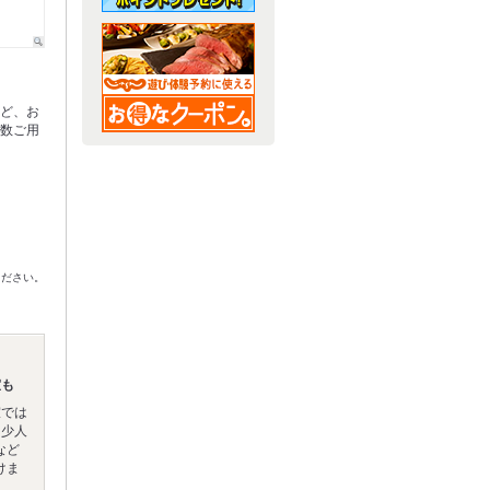
々
など、お
多数ご用
ください。
室も
室では
。少人
など
けま