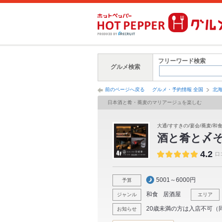
フリーワード検索
グルメ検索
前のページへ戻る
グルメ・予約情報 全国
北
日本酒と肴・蕎麦のマリアージュを楽しむ
大通/すすきの/宴会/蕎麦/和食
酒と肴と〆
4.2
口
5001～6000円
予算
和食
居酒屋
ジャンル
エリア
20歳未満の方は入店不可（
お知らせ