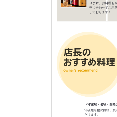
ります。お料理も
季に合わせてご用
しております！
〈守破離・名物〉白蛤
守破離名物の白蛤。貝
だけます。