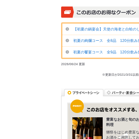
【初夏の鍋宴会】天使の海老と白蛤のしゃぶ
初夏の絢爛コース 全8品 120分飲み放題
初夏の饗宴コース 全9品 120分飲み放題
2026/06/24 更新
※更新日が2021/3/
豊富なお酒と旬の
料理
獺祭をはじめ豊富
お酒をご用意して