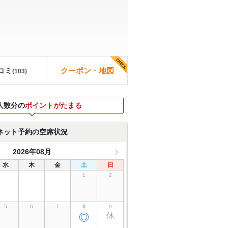
コミ
クーポン・地図
(
103
)
人数分の
ポイントがたまる
ネット予約の空席状況
2026年08月
水
木
金
土
日
1
2
5
6
7
8
9
休
◎