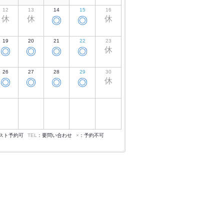
12
13
14
15
16
休
休
休
◎
◎
19
20
21
22
23
休
◎
◎
◎
◎
26
27
28
29
30
休
◎
◎
◎
◎
スト予約可
TEL
：要問い合わせ
×
：予約不可