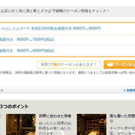
お店に行く前に酒と肴と〆そば 守破離のクーポン情報をチェック！
しゃぶコース 全9品120分飲み放題付き 9000円→8000円
付き 8000円→7000円(税込)
付き 9000円→8000円(税込)
全部で
7枚
のクーポンがあります！
31以前の情報は、当時の価格及び税率に基づく情報となります。価格につきましては直接店舗へお問い合
お
四季に合わせた和食
落ち着いた空間
り
ゆったりと四季のお
な
料理をお愉しみいた
テーブル席や完
お
だけます。
室、カウンター