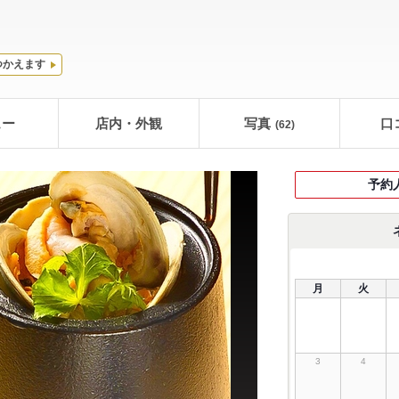
つかえます
ュー
店内・外観
写真
口
(62)
予約
月
火
3
4