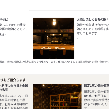
りそば
お酒と楽しめる肴の数
楽しんでからの蕎麦
酒肴や鮮魚盛り合わせ
全国の地酒とともに。
酒と楽しめるお料理を
意しております。
税込）
-
以前の情報は、当時の価格及び税率に基づく情報となります。価格につきましては直接店舗へお問い合わせ
お料理に合う日本全国
限定1室の完全個
の地酒
限定1室の完全個
北海道のみならず、日
8名迄ご利用可能
本全国の地酒をご用
数のご宴会や接待
意。お好みやお料理に
にもご利用いただ
合わせたお飲み物を提
す。