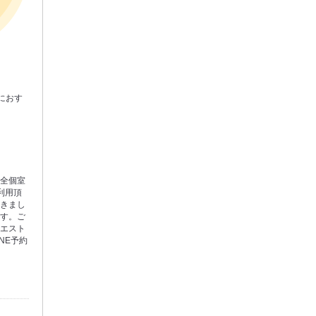
におす
完全個室
利用頂
つきまし
ます。ご
クエスト
NE予約