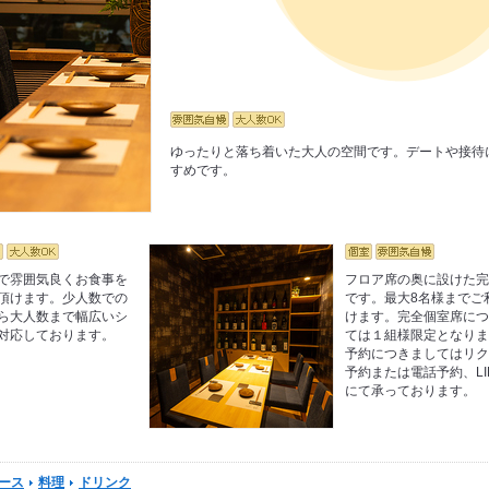
ゆったりと落ち着いた大人の空間です。デートや接待
すめです。
で雰囲気良くお食事を
フロア席の奥に設けた
頂けます。少人数での
です。最大8名様までご
ら大人数まで幅広いシ
けます。完全個室席に
対応しております。
ては１組様限定となり
予約につきましてはリ
予約または電話予約、LI
にて承っております。
ース
料理
ドリンク