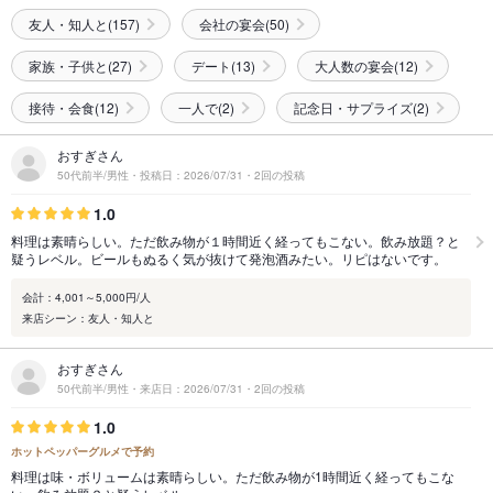
友人・知人と(157)
会社の宴会(50)
家族・子供と(27)
デート(13)
大人数の宴会(12)
接待・会食(12)
一人で(2)
記念日・サプライズ(2)
おすぎさん
50代前半/男性・投稿日：2026/07/31・2回の投稿
1.0
料理は素晴らしい。ただ飲み物が１時間近く経ってもこない。飲み放題？と
疑うレベル。ビールもぬるく気が抜けて発泡酒みたい。リピはないです。
会計：4,001～5,000円/人
来店シーン：友人・知人と
おすぎさん
50代前半/男性・来店日：2026/07/31・2回の投稿
1.0
ホットペッパーグルメで予約
料理は味・ボリュームは素晴らしい。ただ飲み物が1時間近く経ってもこな