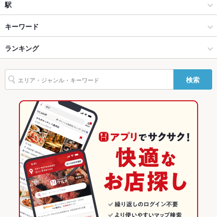
【全席個室】刺身と焼物 ひゃくや 別邸
海鮮
すすきの駅
駅
貸切
貸切不可 ：お気軽にご相談ください！
設備
【全席個室】刺身と焼物 ひゃくや 札幌駅北口店
すすきの × 居酒屋
すすきの駅 × 居酒屋
大通駅
キーワード
Wi-Fi
あり
【全席個室】刺身と焼物 ひゃくや 大通南１条店
すすきの × 海鮮
すすきの駅 × 海鮮
すすきの駅
ランキング
からあげ
お茶漬け
ウニ料理
エビ料理
カキ料理・オイスター
カニ料理
バリアフリ
なし ：店内には段差などございます。ご来店の際は事前にご連
刺身
アワビ
にんにく料理
すき焼き
そば
天ぷら
なめろう
【全席個室】刺身と焼物 ひゃくや 札幌駅JR高架下店
狸小路駅 × 居酒屋
すすきの駅 × 和食
狸小路駅
北海道のグルメランキング
ー
絡ください
検索
焼きそば
レバー
つくね
ステーキ
ピザ
餃子
チャーハン
駐車場
なし ：お近くのコインパーキングをご利用ください。お酒を飲
【全席個室】刺身と焼物 ひゃくや 北24条駅前店
狸小路駅 × 海鮮
すすきの駅 × 焼き鳥・鶏料理
北海道の居酒屋ランキング
まれる際はお車でのお越しはご遠慮ください。
ジンギスカン
ケーキ
フレンチトースト
クレープ
アヒージョ
【のれん個室×刺身の旨い居酒屋】ひゃくや 月寒中央駅前店
和食
北海道
北海道の海鮮ランキング
チーズケーキ
馬肉
肉寿司
白湯ラーメン
その他設備
ご不明点がございましたら店舗までお問い合わせください
その他
【全席個室】炙り旬（あぶりしゅん）狸小路駅前店
焼き鳥・鶏料理
北海道 × 居酒屋
すすきののグルメランキング
飲み放題
あり ：いつでも100種100分[飲放]1200円！30分延長500円、
【全席個室】炙り旬（あぶりしゅん）南5条別邸
すすきの × 和食
北海道 × 海鮮
すすきのの居酒屋ランキング
60分延長800円※クーポン利用でさらにオトク！
海鮮個室酒場 伊まり 大通駅前店
すすきの × 焼き鳥・鶏料理
北海道 × 和食
すすきのの海鮮ランキング
食べ放題
なし
お酒
カクテル充実
狸小路駅 × 和食
北海道 × 焼き鳥・鶏料理
すすきの駅のグルメランキング
その他の関連店舗