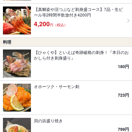
【真鯛姿や活つぶなど刺身盛コース】7品・生ビ
ール等2時間半飲放付き4200円
4,200
円（税込）
料理
【ひゃくや】といえば奇跡破格の刺身！『本日のお
かしら付き刺身盛り』
180円
オホーツク・サーモン刺
723円
貝の浜盛り焼き
799円