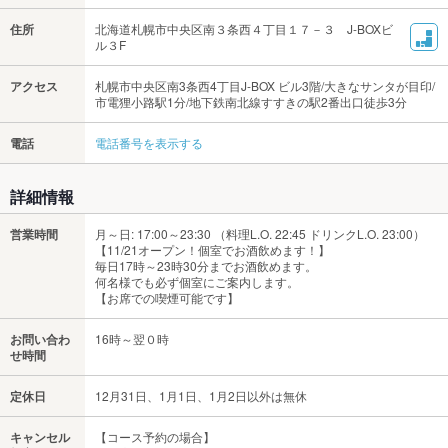
住所
北海道札幌市中央区南３条西４丁目１７－３ J-BOXビ
ル３F
アクセス
札幌市中央区南3条西4丁目J-BOX ビル3階/大きなサンタが目印/
市電狸小路駅1分/地下鉄南北線すすきの駅2番出口徒歩3分
電話
電話番号を表示する
詳細情報
営業時間
月～日: 17:00～23:30 （料理L.O. 22:45 ドリンクL.O. 23:00）
【11/21オープン！個室でお酒飲めます！】
毎日17時～23時30分までお酒飲めます。
何名様でも必ず個室にご案内します。
【お席での喫煙可能です】
お問い合わ
16時～翌０時
せ時間
定休日
12月31日、1月1日、1月2日以外は無休
キャンセル
【コース予約の場合】