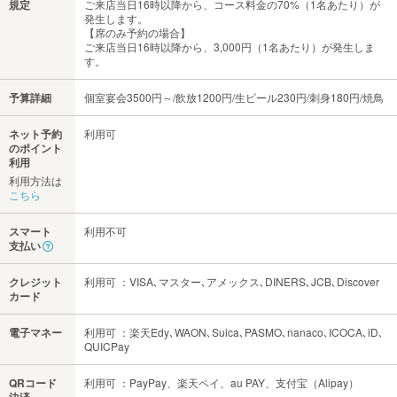
規定
ご来店当日16時以降から、コース料金の70%（1名あたり）が
発生します。
【席のみ予約の場合】
ご来店当日16時以降から、3,000円（1名あたり）が発生しま
す。
予算詳細
個室宴会3500円～/飲放1200円/生ビール230円/刺身180円/焼鳥
ネット予約
利用可
のポイント
利用
利用方法は
こちら
スマート
利用不可
支払い
クレジット
利用可 ：VISA､マスター､アメックス､DINERS､JCB､Discover
カード
電子マネー
利用可 ：楽天Edy､WAON､Suica､PASMO､nanaco､ICOCA､iD､
QUICPay
QRコード
利用可 ：PayPay、楽天ペイ、au PAY、支付宝（Alipay）