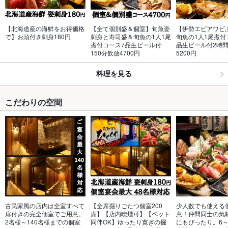
【北海道産の海鮮をお得価格
【全て個別盛＆個室】旬魚姿
【伊勢エビアワビ
で】お頭付き刺身180円
刺身と寿司盛＆旬魚の1人1尾
旬魚の1人1尾煮付
煮付コース7品生ビール付
品生ビール付2時
150分飲放4700円
5200円
料理を見る
こだわりの空間
古民家風の店内は全室すべて
【全席掘りごたつ個室200
少人数でも使える
扉付きの完全個室でご用意。
席】【店内喫煙可】【ペット
意！仲間同士の気
2名様～140名様までの個室
同伴OK】ゆったり寛ぎの掘
にもぴったり。6～