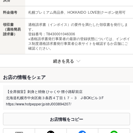
決済
料金備考
札幌プレミアム商品券、HOKKAIDO LOVE割クーポン使用可
領収書
適格請求書（インボイス）の要件を満たした領収書を発行しま
（適格簡易
す。
請求書）
登録番号：T8430001046306
※適格請求書発行事業者の最新の登録状態については、インボイ
ス制度適格請求書発行事業者公表サイトを確認するか店舗にご
確認ください。
続きを見る
たばこ
お店の情報をシェア
禁煙・喫煙
全席喫煙可
【お席での喫煙可能です】禁煙席はございませんが、全席個室
【全席個室】刺身と焼物 ひゃくや 狸小路駅前店
のためご安心ください
北海道札幌市中央区南３条西４丁目１７－３ J-BOXビル３F
喫煙専用室
https://www.hotpepper.jp/strJ003894207/
なし
※2020年4月1日～受動喫煙対策に関する法律が施行されています。正しい情報はお店へお問い
お店情報をコピー
合わせください。
お席