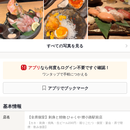
すべての写真を見る
アプリ
なら何度もログイン不要ですぐ確認！
ワンタップで手軽につかえる
アプリでブックマーク
基本情報
店名
【全席個室】刺身と焼物 ひゃくや 狸小路駅前店
【カキ・刺身・焼鳥・生ビール230円・堀りごたつ・個室・宴会・席で喫
煙・飲み放題】