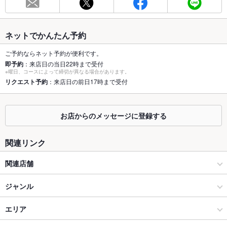
総席数
200席(【全席個室】何名様でも必ず個室にご案内【請求書払い
OK】)
ネットでかんたん予約
最大宴会収
140人(掘りごたつ個室で最大140名様まで対応可能！)
容人数
ご予約ならネット予約が便利です。
即予約
：来店日の当日22時まで受付
個室
あり ：すべて掘りごたつ！最大140名様まで対応可能！
※曜日、コースによって締切が異なる場合があります。
リクエスト予約
：来店日の前日17時まで受付
座敷
なし ：ご希望のお席のお問い合わせはお電話にてお願い致しま
す。
お店からのメッセージに登録する
掘りごたつ
あり ：【全席堀りごたつ個室】何名様でも必ず個室にご案内し
ます
関連リンク
カウンター
なし ：ご希望のお席のお問い合わせはお電話にてお願い致しま
す。
関連店舗
ソファー
なし ：ソファー席はございませんが、ゆったり寛げる掘りごた
つ個室を多数ご用意しております。
刺身と焼き物 ひゃくや
ジャンル
テラス席
なし ：テラス席はございませんが、雰囲気の良いお席が多数ご
【全席個室】刺身と焼物 ひゃくや 本邸
居酒屋
エリア
ざいます。