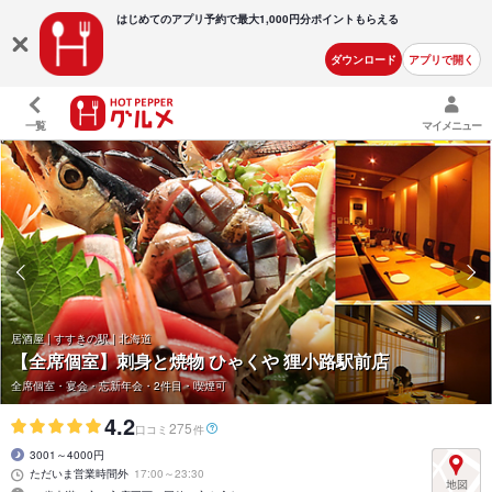
はじめてのアプリ予約で最大
1,000円分ポイントもらえる
ダウンロード
アプリで開く
一覧
マイメニュー
居酒屋 | すすきの駅 | 北海道
【全席個室】刺身と焼物 ひゃくや 狸小路駅前店
全席個室・宴会・忘新年会・2件目・喫煙可
4.2
275
口コミ
件
3001～4000円
ただいま営業時間外
17:00～23:30