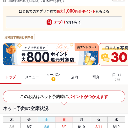
20歳未満の方は入店不可（同伴の方も含む）
1,000
はじめてのアプリ予約で
最大
円分ポイント
もらえる
アプリ
でひらく
適格請求書発行事業者
クーポン
口コミ
トップ
メニュー
店内
写真
2
275
このお店はネット予約時に
ポイントがつかえます
ネット予約の空席状況
木
金
土
日
月
火
水
8/6
8/7
8/8
8/9
8/10
8/11
8/12