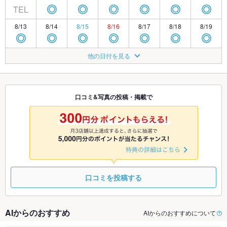
TEL
◎
◎
◎
◎
◎
◎
8/13
8/14
8/15
8/16
8/17
8/18
8/19
◎
◎
◎
◎
◎
◎
◎
8/20
8/21
8/22
8/23
8/24
8/25
8/26
他の日付を見る
◎
◎
◎
◎
◎
◎
◎
8/27
8/28
8/29
8/30
8/31
9/1
9/2
◎
◎
◎
◎
◎
◎
◎
口コミ&写真の投稿・掲載で
9/3
9/4
9/5
9/6
9/7
9/8
9/9
◎
◎
◎
◎
◎
◎
◎
口コミを投稿する
AIからのおすすめ
AIからのおすすめについて