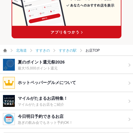
お子様連れ
お子様連れOK ：完全個室ではございますが、全席喫煙となっ
狸小路駅 × 焼き鳥・鶏料理
すすきの駅の居酒屋ランキング
ておりますので、煙が気になる場合はご相談下さい。
すすきの駅の海鮮ランキング
ウェディン
お気軽にご相談ください！
グパーティ
ー二次会
ペット同伴
可
北海道
すすきの
すすきの駅
お店TOP
備考
ご不明点がございましたら店舗までお問い合わせください
夏のポイント還元祭2026
最大15,000ポイント還元
ホットペッパーグルメについて
マイルがたまるお店特集！
マイルがたまるお店をご紹介
今日明日予約できるお店
急ぎの飲み会でもネット予約OK！