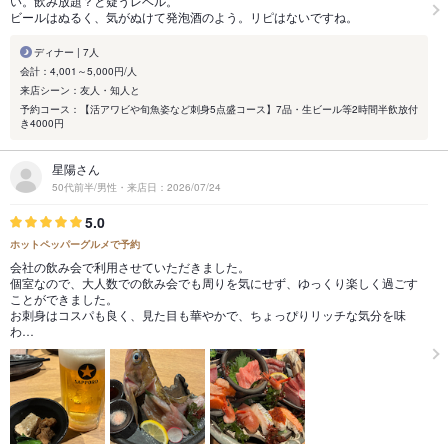
い。飲み放題？と疑うレベル。
ビールはぬるく、気がぬけて発泡酒のよう。リピはないですね。
ディナー | 7人
会計：4,001～5,000円/人
来店シーン：友人・知人と
予約コース：【活アワビや旬魚姿など刺身5点盛コース】7品・生ビール等2時間半飲放付
き4000円
星陽さん
50代前半/男性・来店日：2026/07/24
5.0
ホットペッパーグルメで予約
会社の飲み会で利用させていただきました。
個室なので、大人数での飲み会でも周りを気にせず、ゆっくり楽しく過ごす
ことができました。
お刺身はコスパも良く、見た目も華やかで、ちょっぴりリッチな気分を味
わ…