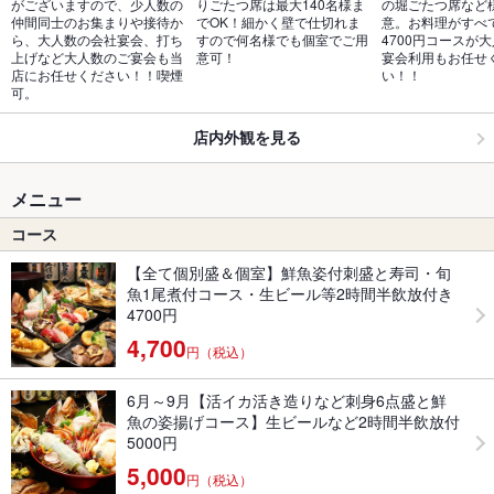
がございますので、少人数の
りごたつ席は最大140名様ま
の堀ごたつ席など
仲間同士のお集まりや接待か
でOK！細かく壁で仕切れま
意。お料理がすべ
ら、大人数の会社宴会、打ち
すので何名様でも個室でご用
4700円コースが
上げなど大人数のご宴会も当
意可！
宴会利用もお任せ
店にお任せください！！喫煙
い！！
可。
店内外観を見る
メニュー
コース
【全て個別盛＆個室】鮮魚姿付刺盛と寿司・旬
魚1尾煮付コース・生ビール等2時間半飲放付き
4700円
4,700
円（税込）
6月～9月【活イカ活き造りなど刺身6点盛と鮮
魚の姿揚げコース】生ビールなど2時間半飲放付
5000円
5,000
円（税込）