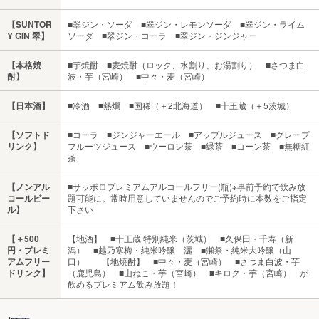
【SUNTOR
■翠ジン・ソーダ ■翠ジン・レモンソーダ ■翠ジン・ライム
Y GIN 翠】
ソーダ ■翠ジン・コーラ ■翠ジン・ジンジャー
【本格焼
■芋焼酎 ■麦焼酎（ロック、水割り、お湯割り） ■さつま白
酎】
波・芋（宮崎） ■中々・麦（宮崎）
【日本酒】
■冷酒 ■熱燗 ■国稀（＋2北海道） ■十王蔵（＋5茨城）
【ソフトド
■コーラ ■ジンジャーエール ■アップルジュース ■グレープ
リンク】
フルーツジュース ■ウーロン茶 ■緑茶 ■コーン茶 ■無糖紅
茶
【ノンアル
■サッポロプレミアムアルコールフリー(瓶)※事前予約で飲み放
コールビー
題可能に。常時用意していませんのでご予約時に本数をご指定
ル】
下さい
【＋500
【地酒】 ■十王蔵 特別純米（茨城） ■久保田・千寿（新
円・プレミ
潟） ■越乃寒梅・純米吟醸 灑 ■獺祭・純米大吟醸（山
アムフリー
口） 【地焼酎】 ■中々・麦（宮崎） ■さつま白波・芋
ドリンク】
（鹿児島） ■山ねこ・芋（宮崎） ■キロク・芋（宮崎） が
飲めるプレミアム飲み放題！