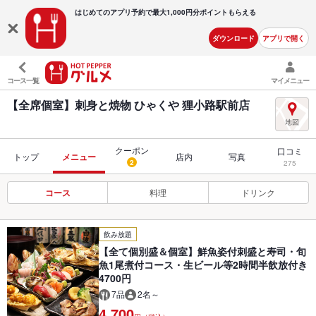
はじめてのアプリ予約で最大
1,000円分ポイントもらえる
ダウンロード
アプリで開く
コース一覧
マイメニュー
【全席個室】刺身と焼物 ひゃくや 狸小路駅前店
クーポン
口コミ
トップ
メニュー
店内
写真
2
275
コース
料理
ドリンク
飲み放題
【全て個別盛＆個室】鮮魚姿付刺盛と寿司・旬
魚1尾煮付コース・生ビール等2時間半飲放付き
4700円
7品
2名～
4,700