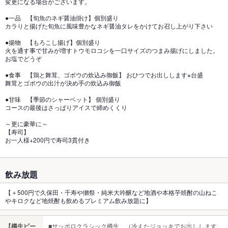
変更になる場合がございます。
●一品 【旬魚のネギ醤油掛け】個別盛り
カラりと揚げた旬魚に風味豊かなネギ醤油タレをかけてお召し上がり下さい
●揚物 【もろこし揚げ】個別盛り
火を通す事で甘みが増すトウモロコシを一口サイズのつまみ揚げにしました。
お塩でどうぞ
●食事 【鶏と舞茸、ゴボウの炊込み御飯】 おひつでお出しします※台盛
舞茸とゴボウの出汁が決め手の炊込み御飯
●甘味 【季節のシャーベット】 個別盛り
コースの最後はさっぱりアイスで締めくくり
～更に豪華に～
【寿司】
お一人様+200円で寿司3貫付き
飲み放題
【＋500円で久保田・千寿や獺祭・純米大吟醸など地酒や本格芋焼酎の山ねこ
やキロクなど地焼酎も飲めるプレミアム飲み放題に】
【樽生ビー
■サッポロクラシック樽生 （冷えたジョッキでお出しします。