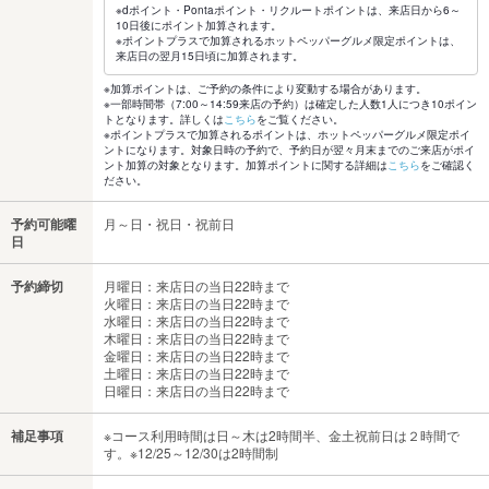
※dポイント・Pontaポイント・リクルートポイントは、来店日から6～
10日後にポイント加算されます。
※ポイントプラスで加算されるホットペッパーグルメ限定ポイントは、
来店日の翌月15日頃に加算されます。
※加算ポイントは、ご予約の条件により変動する場合があります。
※一部時間帯（7:00～14:59来店の予約）は確定した人数1人につき10ポイン
トとなります。詳しくは
こちら
をご覧ください。
※ポイントプラスで加算されるポイントは、ホットペッパーグルメ限定ポイ
ントになります。対象日時の予約で、予約日が翌々月末までのご来店がポイ
ント加算の対象となります。加算ポイントに関する詳細は
こちら
をご確認く
ださい。
予約可能曜
月～日・祝日・祝前日
日
予約締切
月曜日：来店日の当日22時まで
火曜日：来店日の当日22時まで
水曜日：来店日の当日22時まで
木曜日：来店日の当日22時まで
金曜日：来店日の当日22時まで
土曜日：来店日の当日22時まで
日曜日：来店日の当日22時まで
補足事項
※コース利用時間は日～木は2時間半、金土祝前日は２時間で
す。※12/25～12/30は2時間制