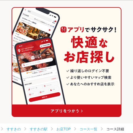
刺身
アワビ
にんにく料理
すき焼き
そば
天ぷら
なめろう
【全席個室】刺身と焼物 ひゃくや 札幌駅JR高架下店
狸小路駅 × 居酒屋
すすきの駅 × 和食
狸小路駅
北海道のグルメランキング
焼きそば
レバー
つくね
ステーキ
ピザ
餃子
チャーハン
【全席個室】刺身と焼物 ひゃくや 北24条駅前店
狸小路駅 × 海鮮
すすきの駅 × 焼き鳥・鶏料理
北海道の居酒屋ランキング
ジンギスカン
ケーキ
フレンチトースト
クレープ
アヒージョ
【のれん個室×刺身の旨い居酒屋】ひゃくや 月寒中央駅前店
和食
北海道
北海道の海鮮ランキング
チーズケーキ
馬肉
肉寿司
白湯ラーメン
【全席個室】炙り旬（あぶりしゅん）狸小路駅前店
焼き鳥・鶏料理
北海道 × 居酒屋
すすきののグルメランキング
【全席個室】炙り旬（あぶりしゅん）南5条別邸
すすきの × 和食
北海道 × 海鮮
すすきのの居酒屋ランキング
海鮮個室酒場 伊まり 大通駅前店
すすきの × 焼き鳥・鶏料理
北海道 × 和食
すすきのの海鮮ランキング
狸小路駅 × 和食
北海道 × 焼き鳥・鶏料理
すすきの駅のグルメランキング
その他の関連店舗
狸小路駅 × 焼き鳥・鶏料理
すすきの駅の居酒屋ランキング
すすきの駅の海鮮ランキング
すすきの
すすきの駅
お店TOP
コース一覧
コース詳細