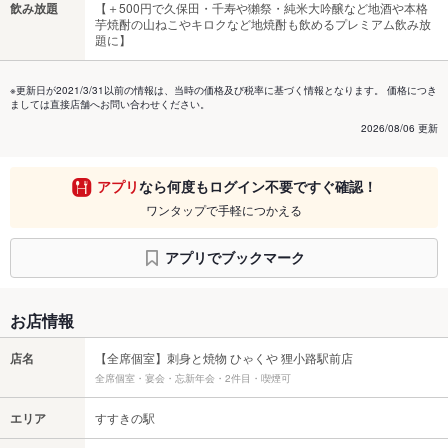
飲み放題
【＋500円で久保田・千寿や獺祭・純米大吟醸など地酒や本格
芋焼酎の山ねこやキロクなど地焼酎も飲めるプレミアム飲み放
題に】
※更新日が2021/3/31以前の情報は、当時の価格及び税率に基づく情報となります。 価格につき
ましては直接店舗へお問い合わせください。
2026/08/06 更新
アプリ
なら何度もログイン不要ですぐ確認！
ワンタップで手軽につかえる
アプリでブックマーク
お店情報
店名
【全席個室】刺身と焼物 ひゃくや 狸小路駅前店
全席個室・宴会・忘新年会・2件目・喫煙可
エリア
すすきの駅