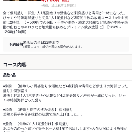
円（税込）
※税込【金土祝前は2時間】
全て個別盛り！鮮魚1人1尾姿造りや活鮑など刺身盛りと寿司が一緒になった、
ひゃくや特製海鮮盛りと旬魚1人1尾煮付など2時間半飲み放題コース！※金土祝
前は2時間、【＋500円で久保田・千寿や獺祭・純米大吟醸など地酒や本格芋焼
酎の山ねこやキロクなど地焼酎も飲めるプレミアム飲み放題に】【12/25～
12/30は2時間】
来店日の当日22時まで
予約締切
※曜日によって締切が異なる場合があります。
コース内容
品数
7品
●刺身 【鮮魚1人1尾姿造りや活鮑など4点刺身や寿司など伊まりの海鮮ごった
盛り】個別盛り
豪快！鮮魚1人1尾姿造りや活鮑など4点刺身盛りと寿司が一緒になった、ひゃ
くや特製海鮮ごった盛り
●焼物 【若鶏と長芋の挟み焼き】 個別盛り
若鶏と長芋を旨み抜群の状態で焼き上げました。。
●煮物 【旬魚の1人1尾煮付け】個別盛り
あぶらののった縞ゾイ等をお一人様1尾でお出しします※入荷状況により魚種が