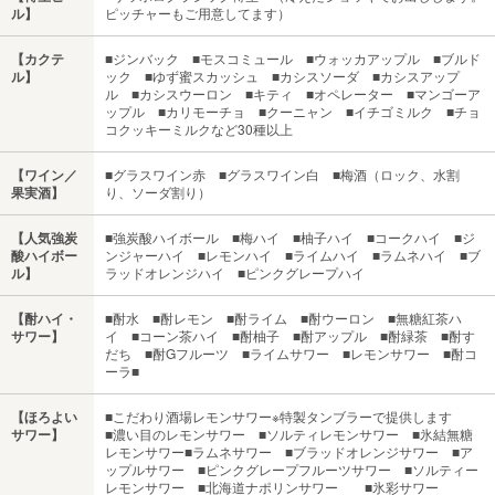
ル】
ピッチャーもご用意してます）
【カクテ
■ジンバック ■モスコミュール ■ウォッカアップル ■ブルド
ル】
ック ■ゆず蜜スカッシュ ■カシスソーダ ■カシスアップ
ル ■カシスウーロン ■キティ ■オペレーター ■マンゴーア
ップル ■カリモーチョ ■クーニャン ■イチゴミルク ■チョ
コクッキーミルクなど30種以上
【ワイン／
■グラスワイン赤 ■グラスワイン白 ■梅酒（ロック、水割
果実酒】
り、ソーダ割り）
【人気強炭
■強炭酸ハイボール ■梅ハイ ■柚子ハイ ■コークハイ ■ジ
酸ハイボー
ンジャーハイ ■レモンハイ ■ライムハイ ■ラムネハイ ■ブ
ル】
ラッドオレンジハイ ■ピンクグレープハイ
【酎ハイ・
■酎水 ■酎レモン ■酎ライム ■酎ウーロン ■無糖紅茶ハ
サワー】
イ ■コーン茶ハイ ■酎柚子 ■酎アップル ■酎緑茶 ■酎す
だち ■酎Gフルーツ ■ライムサワー ■レモンサワー ■酎コ
ーラ■
【ほろよい
■こだわり酒場レモンサワー※特製タンブラーで提供します
サワー】
■濃い目のレモンサワー ■ソルティレモンサワー ■氷結無糖
レモンサワー■ラムネサワー ■ブラッドオレンジサワー ■ア
ップルサワー ■ピンクグレープフルーツサワー ■ソルティー
レモンサワー ■北海道ナポリンサワー ■氷彩サワー