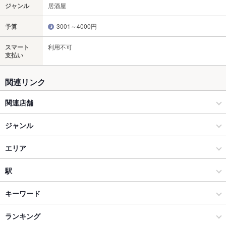
ジャンル
居酒屋
予算
3001～4000円
スマート
利用不可
支払い
関連リンク
関連店舗
刺身と焼き物 ひゃくや
ジャンル
【全席個室】刺身と焼物 ひゃくや 本邸
居酒屋
エリア
【全席個室】刺身と焼物 ひゃくや 別邸
海鮮
すすきの駅
駅
【全席個室】刺身と焼物 ひゃくや 札幌駅北口店
すすきの × 居酒屋
すすきの駅 × 居酒屋
大通駅
キーワード
【全席個室】刺身と焼物 ひゃくや 大通南１条店
すすきの × 海鮮
すすきの駅 × 海鮮
すすきの駅
ランキング
からあげ
お茶漬け
ウニ料理
エビ料理
カキ料理・オイスター
カニ料理