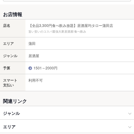
お店情報
店名
【全品3,300円食べ飲み放題】居酒屋均タロー蒲田店
旨い安いのコスパ最強大衆居酒屋/食べ飲み
エリア
蒲田
ジャンル
居酒屋
予算
1501～2000円
スマート
利用不可
支払い
関連リンク
ジャンル
居酒屋
エリア