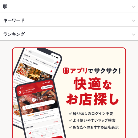
和風
蒲田
駅
蒲田・大森・大田区 × 居酒屋
蒲田 × 居酒屋
蒲田駅
キーワード
蒲田・大森・大田区 × 和風
蒲田 × 和風
ランキング
からあげ
エビ料理
カキ料理・オイスター
フライドポテト
チョリソー
焼きそば
チャンポン
レバー
つくね
餃子
焼売
炭火焼
蒲田駅 × 居酒屋
蒲田 × ダイニングバー・バル
東京のグルメランキング
ビビンバ
石焼きビビンバ
デザート
たこ焼き
蒲田駅 × 和風
蒲田 × 和風・創作
東京の居酒屋ランキング
ダイニングバー・バル
東京
蒲田・大森・大田区のグルメランキング
和風・創作
東京 × 居酒屋
蒲田・大森・大田区の居酒屋ランキング
蒲田・大森・大田区 × ダイニングバー・バル
東京 × 和風
蒲田のグルメランキング
蒲田・大森・大田区 × 和風・創作
東京 × ダイニングバー・バル
蒲田の居酒屋ランキング
蒲田駅 × ダイニングバー・バル
東京 × 和風・創作