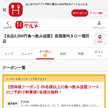
はじめてのアプリ予約で最大
1,000円分ポイントもらえる
ダウンロード
アプリで開く
お店TOP
マイメニュー
【全品3,300円食べ飲み放題】居酒屋均タロー蒲田
店
クーポン
口コミ
トップ
メニュー
店内
写真
3
108
クーポン一覧
クーポンを使ってネット予約できます
【団体様クーポン】20名様以上の食べ飲み放題コース
のご予約で幹事様1名様分無料！
予約時
提示条件
クーポンの詳細を見るをタップして、表示される画面をご提示ください。