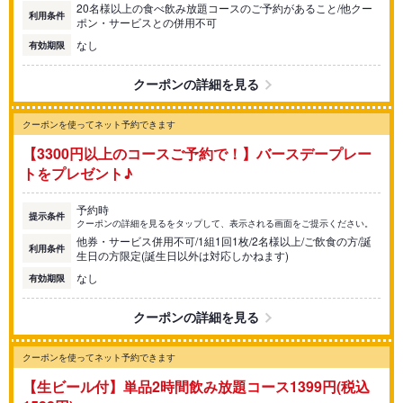
20名様以上の食べ飲み放題コースのご予約があること/他クー
利用条件
ポン・サービスとの併用不可
なし
有効期限
クーポンの詳細を見る
クーポンを使ってネット予約できます
【3300円以上のコースご予約で！】バースデープレー
トをプレゼント♪
予約時
提示条件
クーポンの詳細を見るをタップして、表示される画面をご提示ください。
他券・サービス併用不可/1組1回1枚/2名様以上/ご飲食の方/誕
利用条件
生日の方限定(誕生日以外は対応しかねます)
なし
有効期限
クーポンの詳細を見る
クーポンを使ってネット予約できます
【生ビール付】単品2時間飲み放題コース1399円(税込