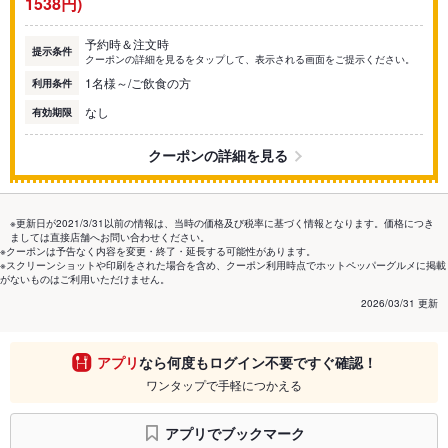
1538円)
予約時＆注文時
提示条件
クーポンの詳細を見るをタップして、表示される画面をご提示ください。
1名様～/ご飲食の方
利用条件
なし
有効期限
クーポンの詳細を見る
※更新日が2021/3/31以前の情報は、当時の価格及び税率に基づく情報となります。価格につき
ましては直接店舗へお問い合わせください。
※クーポンは予告なく内容を変更・終了・延長する可能性があります。
※スクリーンショットや印刷をされた場合を含め、クーポン利用時点でホットペッパーグルメに掲載
がないものはご利用いただけません。
2026/03/31 更新
アプリ
なら何度もログイン不要ですぐ確認！
ワンタップで手軽につかえる
アプリでブックマーク