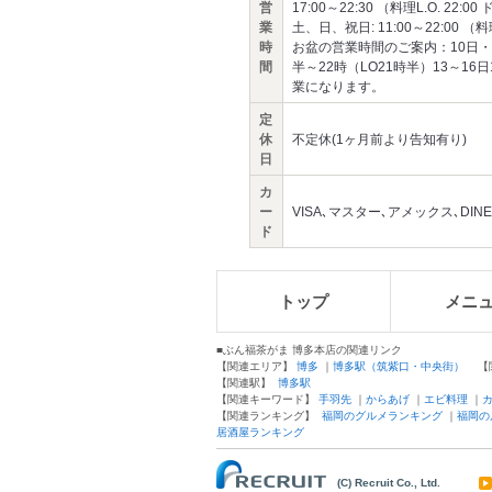
営
17:00～22:30 （料理L.O. 22:00
業
土、日、祝日: 11:00～22:00 （料理L
時
お盆の営業時間のご案内：10日・1
間
半～22時（LO21時半）13～16
業になります。
定
休
不定休(1ヶ月前より告知有り)
日
カ
ー
VISA､マスター､アメックス､DINE
ド
トップ
メニ
■ぶん福茶がま 博多本店の関連リンク
【関連エリア】
博多
｜
博多駅（筑紫口・中央街）
【関
【関連駅】
博多駅
【関連キーワード】
手羽先
｜
からあげ
｜
エビ料理
｜
【関連ランキング】
福岡のグルメランキング
｜
福岡の
居酒屋ランキング
(C) Recruit Co., Ltd.