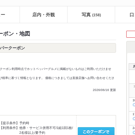
ュー
店内・外観
写真
口
(158)
クーポン・地図
ッパークーポン
クーポン利用時点でホットペッパーグルメに掲載がないものはご利用いただけませ
価格及び税率に基づく情報となります。 価格につきましては直接店舗へお問い合わせくださ
2026/06/16 更新
1
1
【提示条件】
予約時
【利用条件】
他券・サービス併用不可/1組1回1枚/
2
2名様以上/要予約