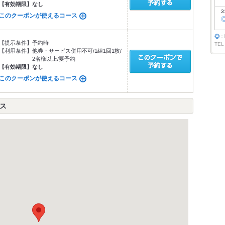
【有効期限】
なし
3
このクーポンが使えるコース
◎
：
【提示条件】
予約時
TEL
【利用条件】
他券・サービス併用不可/1組1回1枚/
2名様以上/要予約
【有効期限】
なし
このクーポンが使えるコース
ス