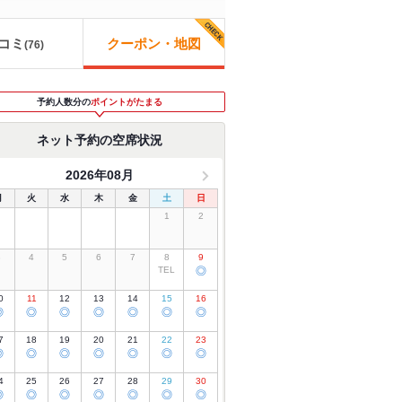
コミ
クーポン・地図
(
76
)
予約人数分の
ポイントがたまる
ネット予約の空席状況
2026年08月
月
火
水
木
金
土
日
1
2
3
4
5
6
7
8
9
TEL
◎
0
11
12
13
14
15
16
◎
◎
◎
◎
◎
◎
◎
7
18
19
20
21
22
23
◎
◎
◎
◎
◎
◎
◎
4
25
26
27
28
29
30
◎
◎
◎
◎
◎
◎
◎