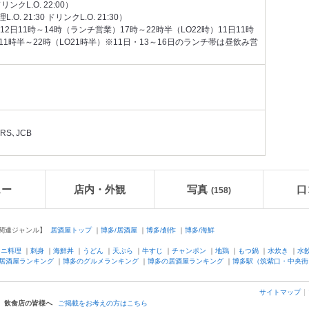
 ドリンクL.O. 22:00）
.O. 21:30 ドリンクL.O. 21:30）
2日11時～14時（ランチ営業）17時～22時半（LO22時）11日11時
日11時半～22時（LO21時半）※11日・13～16日のランチ帯は昼飲み営
RS､JCB
ュー
店内・外観
写真
口
(158)
連ジャンル】
居酒屋トップ
｜
博多/居酒屋
｜
博多/創作
｜
博多/海鮮
カニ料理
｜
刺身
｜
海鮮丼
｜
うどん
｜
天ぷら
｜
牛すじ
｜
チャンポン
｜
地鶏
｜
もつ鍋
｜
水炊き
｜
水
居酒屋ランキング
｜
博多のグルメランキング
｜
博多の居酒屋ランキング
｜
博多駅（筑紫口・中央街
サイトマップ
飲食店の皆様へ
ご掲載をお考えの方はこちら