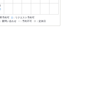
1
◎
即予約可
□
：リクエスト予約可
：要問い合わせ
×
：予約不可
休
：定休日