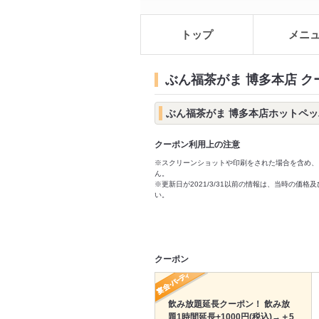
トップ
メニ
ぶん福茶がま 博多本店 
ぶん福茶がま 博多本店ホットペ
クーポン利用上の注意
※スクリーンショットや印刷をされた場合を含め、
ん。
※更新日が2021/3/31以前の情報は、当時の
い。
クーポン
飲み放題延長クーポン！ 飲み放
題1時間延長+1000円(税込)→＋5