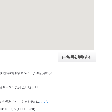
地図を印刷する
鉄七隈線博多駅東５出口より徒歩約5分
８ー３１ 九州ビル 地下１F
約が便利です。 ネット予約は
こちら
13:30 ドリンクL.O. 13:30）