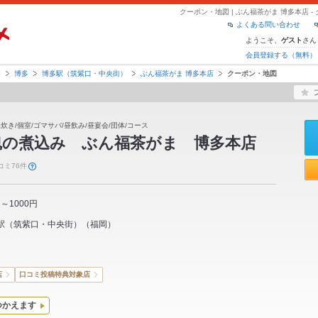
クーポン・地図 | ぶん福茶がま 博多本店 
よくある問い合わせ
ようこそ、
さん
ゲスト
会員登録する（無料）
岡
博多
博多駅（筑紫口・中央街）
ぶん福茶がま 博多本店
クーポン・地図
水炊き/個室/ゴマサバ/昼飲み/昼宴会/団体/コース
魂の煮込み ぶん福茶がま 博多本店
コミ76件
1～1000円
駅（筑紫口・中央街）
（
福岡
）
店
口コミ投稿特典対象店
つかえます