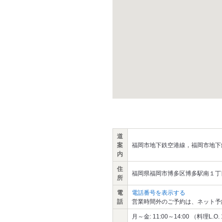
道
案
福岡市地下鉄空港線，福岡市地下
内
住
福岡県福岡市博多区博多駅南１丁目
所
電
電話番号を表示する
話
営業時間外のご予約は、ネット予
月～金: 11:00～14:00 （料理L.O. 