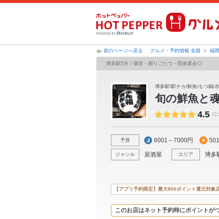
前のページへ戻る
グルメ・予約情報 全国
福
博多駅5分！個室・掘りごたつ・団体宴会◎
博多駅/駅チカ/鮮魚/もつ鍋/
旬の鮮魚と
4.5
口
6001～7000円
50
予算
居酒屋
博多
ジャンル
エリア
【アプリ予約限定】最大800ポイント還元対象
このお店はネット予約時にポイントが