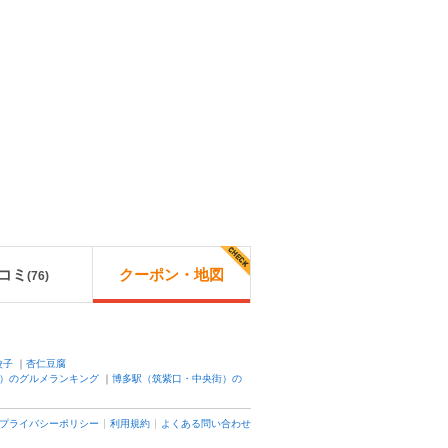
コミ
クーポン・地図
(
76
)
餃子
｜
杏仁豆腐
）のグルメランキング
｜
博多駅（筑紫口・中央街）の
プライバシーポリシー
利用規約
よくある問い合わせ