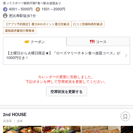
座ってスポーツ観戦可能!!食べ飲み放題あり
4001～5000円
1501～2000円
恵比寿駅徒歩1分
【アプリ予約限定】最大800ポイント還元対象店
口コミ投稿特典対象店
適格請求書発行事業者
クーポン
コース
【土曜日から火曜日限定★】『ローズマリーチキン食べ放題コース』が
1000円引き！
カレンダーの更新に失敗しました。
下記ボタンを押して空席状況を更新してください。
空席状況を更新する
2nd HOUSE
居酒屋
成瀬