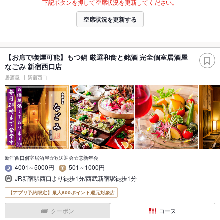
下記ボタンを押して空席状況を更新してください。
空席状況を更新する
【お席で喫煙可能】もつ鍋 厳選和食と銘酒 完全個室居酒屋
なごみ 新宿西口店
居酒屋
新宿西口
新宿西口個室居酒屋☆歓送迎会☆忘新年会
4001～5000円
501～1000円
JR新宿駅西口より徒歩1分/西武新宿駅徒歩1分
【アプリ予約限定】最大800ポイント還元対象店
クーポン
コース