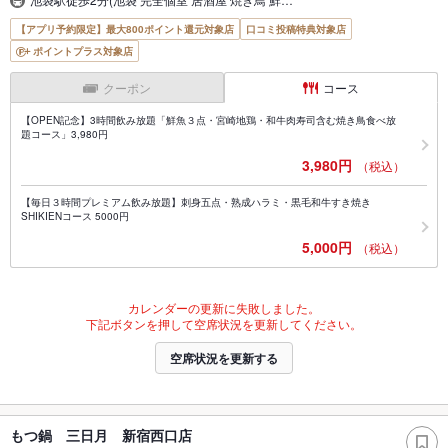
【アプリ予約限定】最大800ポイント還元対象店
口コミ投稿特典対象店
ポイントプラス対象店
クーポン
コース
【OPEN記念】3時間飲み放題「鮮魚３点・宮崎地鶏・和牛肉寿司含む焼き鳥食べ放
題コース」3,980円
3,980円
（税込）
【毎日３時間プレミアム飲み放題】刺身五点・熟成ハラミ・黒毛和牛すき焼き
SHIKIENコース 5000円
5,000円
（税込）
カレンダーの更新に失敗しました。
下記ボタンを押して空席状況を更新してください。
空席状況を更新する
もつ鍋 三日月 新宿西口店