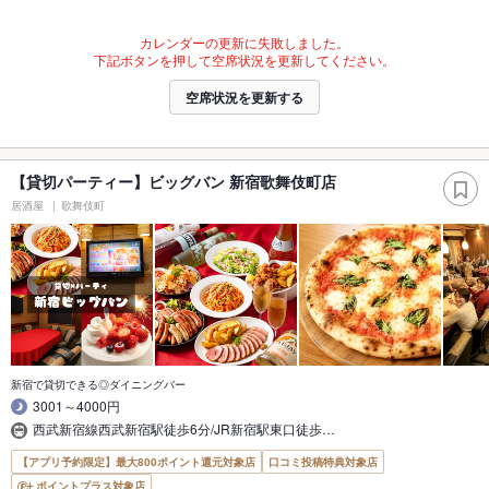
カレンダーの更新に失敗しました。
下記ボタンを押して空席状況を更新してください。
空席状況を更新する
【貸切パーティー】ビッグバン 新宿歌舞伎町店
居酒屋
歌舞伎町
新宿で貸切できる◎ダイニングバー
3001～4000円
西武新宿線西武新宿駅徒歩6分/JR新宿駅東口徒歩…
【アプリ予約限定】最大800ポイント還元対象店
口コミ投稿特典対象店
ポイントプラス対象店