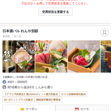
下記ボタンを押して空席状況を更新してください。
空席状況を更新する
日本酒バル れんや別邸
居酒屋
四ツ谷
土鍋鯛めし×生本鮪×日本酒が自慢のお店
4001～5000円
四ﾂ谷駅から徒歩2分 しんみち通り
【アプリ予約限定】最大800ポイント還元対象店
口コミ投稿特典対象店
ポイントプラス対象店
適格請求書発行事業者
クーポン
コース