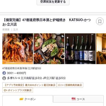
空席状況を更新する
【個室完備】47都道府県日本酒と炉端焼き KATSUO‐かつ
お‐立川店
居酒屋
立川
47都道府県日本酒/和食/立川駅徒5分
3001～4000円
多摩ﾓﾉﾚｰﾙ 立川南駅徒歩3分 JR立川駅 徒歩5分
【アプリ予約限定】最大800ポイント還元対象店
口コミ投稿特典対象店
ポイントプラス対象店
クーポン
コース