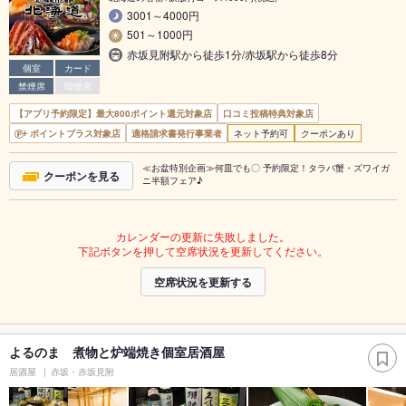
3001～4000円
501～1000円
赤坂見附駅から徒歩1分/赤坂駅から徒歩8分
個室
カード
禁煙席
喫煙席
【アプリ予約限定】最大800ポイント還元対象店
口コミ投稿特典対象店
ポイントプラス対象店
適格請求書発行事業者
ネット予約可
クーポンあり
≪お盆特別企画≫何皿でも〇 予約限定！タラバ蟹・ズワイガ
クーポンを見る
ニ半額フェア♪
カレンダーの更新に失敗しました。
下記ボタンを押して空席状況を更新してください。
空席状況を更新する
よるのま 煮物と炉端焼き個室居酒屋
居酒屋
赤坂・赤坂見附