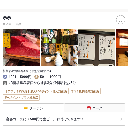
恭恭
居酒屋
新橋
新橋駅の海鮮居酒屋!予約はお電話で♪
4001～5000円
501～1000円
JR新橋駅烏森口から徒歩3分 汐留駅徒歩5分
【アプリ予約限定】最大800ポイント還元対象店
口コミ投稿特典対象店
ポイントプラス対象店
クーポン
コース
宴会コースに＋500円で生ビールお付けできます！