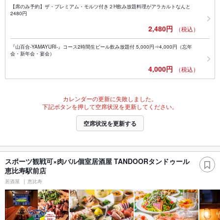
【席のみ予約】ザ・プレミアム・モルツ付き２H飲み放題料理がアラカルトなんと
2480円
2,480円
（税込）
『山百合-YAMAYURI-』コース2時間生ビール飲み放題付 5,000円⇒4,000円（忘年
会・新年会・宴会）
4,000円
（税込）
カレンダーの更新に失敗しました。
下記ボタンを押して空席状況を更新してください。
空席状況を更新する
スポーツ観戦可×肉バル個室居酒屋 TANDOORタンドゥール
恵比寿駅前店
居酒屋
恵比寿