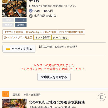
千住店
創作和食とお酒が揃う大衆酒場『キラメケ』
3001～4000円
北千住駅 徒歩2分
個室
カード
禁煙席
喫煙席
【アプリ予約限定】最大800ポイント還元対象店
口コミ投稿特典対象店
ポイントプラス対象店
ネット予約可
クーポンあり
【席のみ特典】お会計から10％OFF
クーポンを見る
カレンダーの更新に失敗しました。
下記ボタンを押して空席状況を更新してください。
空席状況を更新する
PR
居酒屋
赤坂・赤坂見附
北の味紀行と地酒 北海道 赤坂見附店
北海道の名物+飲放付コース4000円(税込)～