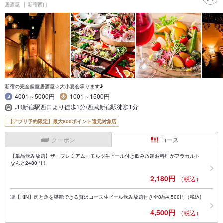
居酒屋
新宿西口
新宿の完全個室居酒屋☆大小宴会承ります♪
4001～5000円
1001～1500円
JR新宿駅西口より徒歩1分/西武新宿駅徒歩1分
【アプリ予約限定】最大800ポイント還元対象店
クーポン
コース
【単品飲み放題】ザ・プレミアム・モルツ生ビール付き飲み放題お料理がアラカルト
なんと2480円！
2,180円
（税込）
凛【RIN】肉と魚を堪能できる贅沢コース生ビール飲み放題付き全8品4,500円（税込)
4,500円
（税込）