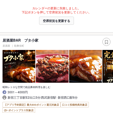
カレンダーの更新に失敗しました。
下記ボタンを押して空席状況を更新してください。
空席状況を更新する
居酒屋BAR ブタ小家
居酒屋
歌舞伎町
昭和レトロな空間で絶品豚肉料理を楽しむ
3001～4000円
新宿三丁目駅E2出口3分/西武新宿駅･新宿西口駅6分
【アプリ予約限定】最大800ポイント還元対象店
口コミ投稿特典対象店
ポイントプラス対象店