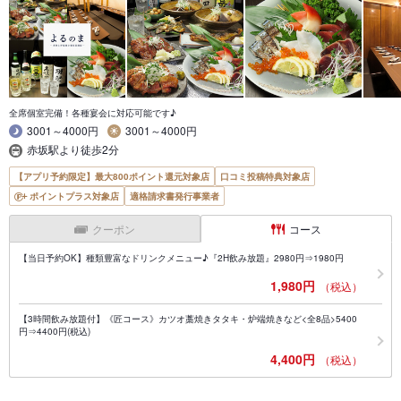
全席個室完備！各種宴会に対応可能です♪
3001～4000円
3001～4000円
赤坂駅より徒歩2分
【アプリ予約限定】最大800ポイント還元対象店
口コミ投稿特典対象店
ポイントプラス対象店
適格請求書発行事業者
クーポン
コース
【当日予約OK】種類豊富なドリンクメニュー♪『2H飲み放題』2980円⇒1980円
1,980円
（税込）
【3時間飲み放題付】《匠コース》カツオ藁焼きタタキ・炉端焼きなど<全8品>5400
円⇒4400円(税込)
4,400円
（税込）