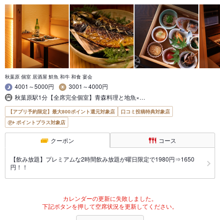
秋葉原 個室 居酒屋 鮮魚 和牛 和食 宴会
4001～5000円
3001～4000円
秋葉原駅1分【全席完全個室】青森料理と地魚×…
【アプリ予約限定】最大800ポイント還元対象店
口コミ投稿特典対象店
ポイントプラス対象店
クーポン
コース
【飲み放題】プレミアムな2時間飲み放題が曜日限定で1980円⇒1650
円！！
カレンダーの更新に失敗しました。
下記ボタンを押して空席状況を更新してください。