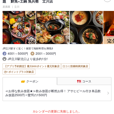
題 鮮魚×土鍋 魚兵衛 立川店
居酒屋
立川
JR立川駅すぐ近く！個室で海鮮料理を満喫♪
4001～5000円
2001～3000円
JR立川駅北口より徒歩約1分!
【アプリ予約限定】最大800ポイント還元対象店
口コミ投稿特典対象店
ポイントプラス対象店
クーポン
コース
≪お得な飲み放題★≫飲み放題が断然お得！ アサヒビール付き単品飲
み放題2500円⇒驚愕の1500円
カレンダーの更新に失敗しました。