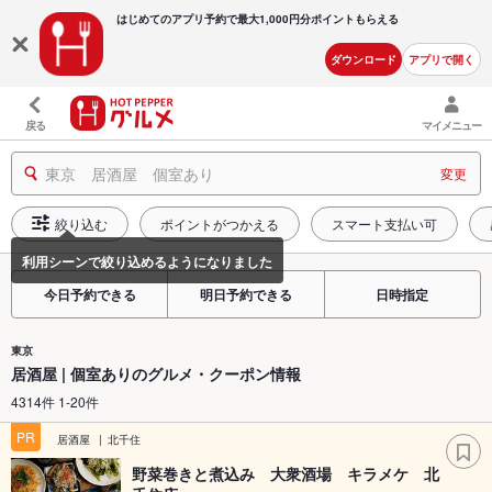
はじめてのアプリ予約で最大
1,000円分ポイントもらえる
ダウンロード
アプリで開く
戻る
マイメニュー
東京 居酒屋 個室あり
変更
絞り込む
ポイントがつかえる
スマート支払い可
今日予約できる
明日予約できる
日時指定
東京
居酒屋 | 個室ありのグルメ・クーポン情報
4314件 1-20件
PR
居酒屋
北千住
野菜巻きと煮込み 大衆酒場 キラメケ 北