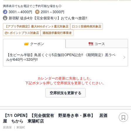
満席表示でもお電話でご予約可能な場合も◎
3001～4000円
2001～3000円
新宿駅 徒歩4分【完全個室有り】おでん食べ放題!!
【アプリ予約限定】最大800ポイント還元対象店
口コミ投稿特典対象店
ポイントプラス対象店
適格請求書発行事業者
クーポン
コース
【生ビール半額】鳥居くぐり5店舗目OPEN記念!! 《期間限定》黒ラベ
ルが640円⇒320円!!
カレンダーの更新に失敗しました。
下記ボタンを押して空席状況を更新してください。
空席状況を更新する
【7/1 OPEN】【完全個室有 野菜巻き串・豚串】 居酒
屋 ちから 東陽町店
居酒屋
東陽町