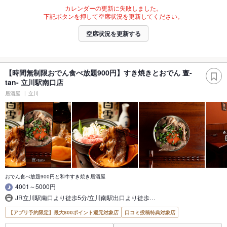
カレンダーの更新に失敗しました。
下記ボタンを押して空席状況を更新してください。
空席状況を更新する
【時間無制限おでん食べ放題900円】すき焼きとおでん 亶-
tan- 立川駅南口店
居酒屋
立川
おでん食べ放題900円と和牛すき焼き居酒屋
4001～5000円
JR立川駅南口より徒歩5分/立川南駅出口より徒歩…
【アプリ予約限定】最大800ポイント還元対象店
口コミ投稿特典対象店