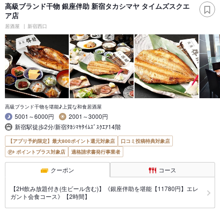
高級ブランド干物 銀座伴助 新宿タカシマヤ タイムズスクエ
ア店
居酒屋
新宿西口
高級ブランド干物を堪能♪上質な和食居酒屋
5001～6000円
2001～3000円
新宿駅徒歩2分/新宿ﾀｶｼﾏﾔﾀｲﾑｽﾞｽｸｴｱ14階
【アプリ予約限定】最大800ポイント還元対象店
口コミ投稿特典対象店
ポイントプラス対象店
適格請求書発行事業者
クーポン
コース
【2H飲み放題付き(生ビール含む)】《銀座伴助を堪能【11780円】エレ
ガント会食コース》【2時間】