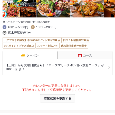
座ってスポーツ観戦可能!!食べ飲み放題あり
4001～5000円
1501～2000円
恵比寿駅徒歩1分
【アプリ予約限定】最大800ポイント還元対象店
口コミ投稿特典対象店
ポイントプラス対象店
スマート支払い可
適格請求書発行事業者
クーポン
コース
【土曜日から火曜日限定★】『ローズマリーチキン食べ放題コース』が
1000円引き！
カレンダーの更新に失敗しました。
下記ボタンを押して空席状況を更新してください。
空席状況を更新する