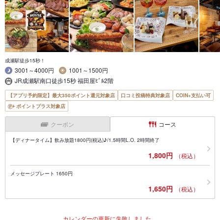
成瀬駅徒歩15秒！
3001～4000円
1001～1500円
JR成瀬駅南口徒歩15秒 福田屋ﾋﾞﾙ2階
【アプリ予約限定】最大350ポイント還元対象店
口コミ投稿特典対象店
COIN+支払い可
ポイントプラス対象店
クーポン
コース
【ディナータイム】飲み放題1800円(税込)♪/1.5時間L.O. 2時間終了
1,800円
（税込）
メッセージプレート 1650円
1,650円
（税込）
カレンダーの更新に失敗しました。