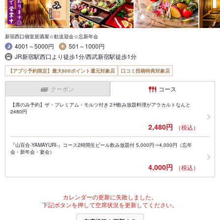
新宿西口個室居酒屋☆歓送迎会☆忘新年会
4001～5000円
501～1000円
JR新宿駅西口より徒歩1分/西武新宿駅徒歩1分
【アプリ予約限定】最大800ポイント還元対象店
口コミ投稿特典対象店
クーポン
コース
【席のみ予約】ザ・プレミアム・モルツ付き２H飲み放題料理がアラカルトなんと
2480円
2,480円
（税込）
『山百合-YAMAYURI-』コース2時間生ビール飲み放題付 5,000円⇒4,000円（忘年
会・新年会・宴会）
4,000円
（税込）
カレンダーの更新に失敗しました。
下記ボタンを押して空席状況を更新してください。