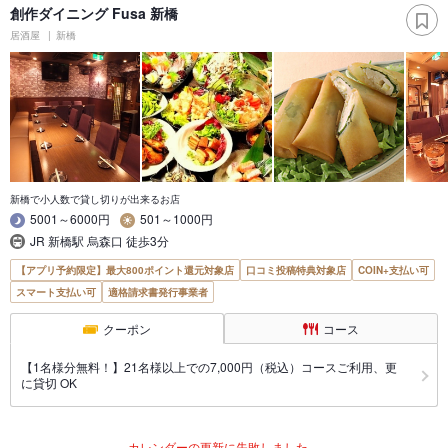
創作ダイニング Fusa 新橋
居酒屋
新橋
新橋で小人数で貸し切りが出来るお店
5001～6000円
501～1000円
JR 新橋駅 烏森口 徒歩3分
【アプリ予約限定】最大800ポイント還元対象店
口コミ投稿特典対象店
COIN+支払い可
スマート支払い可
適格請求書発行事業者
クーポン
コース
【1名様分無料！】21名様以上での7,000円（税込）コースご利用、更
に貸切 OK
カレンダーの更新に失敗しました。