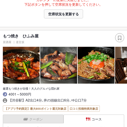
下記ボタンを押して空席状況を更新してください。
空席状況を更新する
もつ焼き ひふみ屋
居酒屋
道玄坂
厳選もつ焼きが自慢！大人のグルメな隠れ家
4001～5000円
【渋谷駅】A2出口4分､井の頭線出口6分､ﾊﾁ公口7分
【アプリ予約限定】最大800ポイント還元対象店
口コミ投稿特典対象店
クーポン
コース