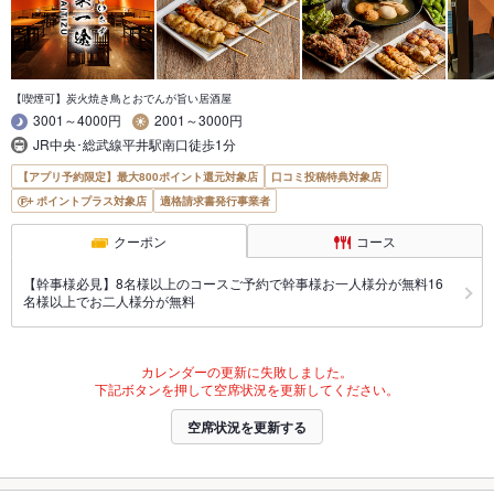
【喫煙可】炭火焼き鳥とおでんが旨い居酒屋
3001～4000円
2001～3000円
JR中央･総武線平井駅南口徒歩1分
【アプリ予約限定】最大800ポイント還元対象店
口コミ投稿特典対象店
ポイントプラス対象店
適格請求書発行事業者
クーポン
コース
【幹事様必見】8名様以上のコースご予約で幹事様お一人様分が無料16
名様以上でお二人様分が無料
カレンダーの更新に失敗しました。
下記ボタンを押して空席状況を更新してください。
空席状況を更新する