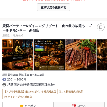
空席状況を更新する
貸切パーティー&ダイニングリゾート 食べ飲み放題も ゴ
ールドモンキー 新宿店
居酒屋
歌舞伎町
新宿 貸切 納会 新歓 宴会 食べ飲み放題
2001～3000円
JR新宿駅徒歩6分/西武新宿駅徒歩2分
【アプリ予約限定】最大800ポイント還元対象店
口コミ投稿特典対象店
ポイントプラス対象店
クーポン
コース