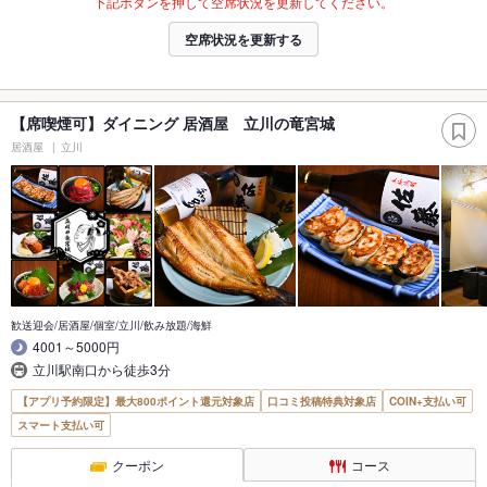
下記ボタンを押して空席状況を更新してください。
空席状況を更新する
【席喫煙可】ダイニング 居酒屋 立川の竜宮城
居酒屋
立川
歓送迎会/居酒屋/個室/立川/飲み放題/海鮮
4001～5000円
立川駅南口から徒歩3分
【アプリ予約限定】最大800ポイント還元対象店
口コミ投稿特典対象店
COIN+支払い可
スマート支払い可
クーポン
コース