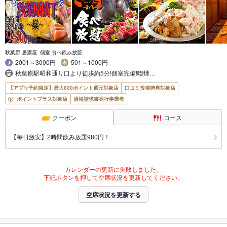
秋葉原 居酒屋 個室 食べ飲み放題
2001～3000円
501～1000円
秋葉原駅昭和通り口より徒歩約5分!個室完備!喫煙…
【アプリ予約限定】最大800ポイント還元対象店
口コミ投稿特典対象店
ポイントプラス対象店
適格請求書発行事業者
クーポン
コース
【毎日激安】2時間飲み放題980円！
カレンダーの更新に失敗しました。
下記ボタンを押して空席状況を更新してください。
空席状況を更新する