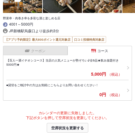
野菜串・肉巻き串を多彩な酒と楽しめる店
4001～5000円
JR新橋駅烏森口より徒歩約3分
【アプリ予約限定】最大800ポイント還元対象店
口コミ投稿特典対象店
クーポン
コース
【百人一酒イチオシコース】当店の人気メニューが勢ぞろい♪全9品★飲み放題付き
5000円★
5,000円
（税込）
■貸切をご検討中の方はお気軽にこちらよりお問い合わせください！
0円
（税込）
カレンダーの更新に失敗しました。
下記ボタンを押して空席状況を更新してください。
空席状況を更新する