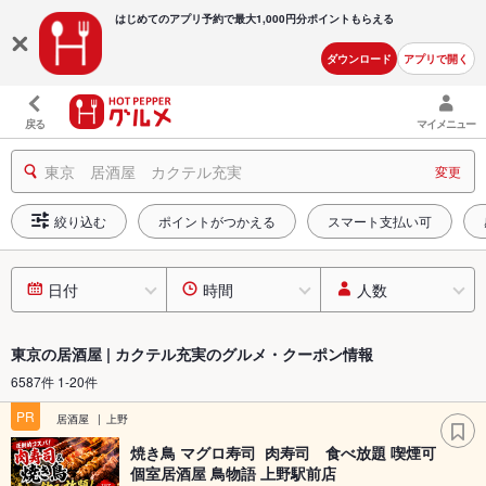
はじめてのアプリ予約で最大
1,000円分ポイントもらえる
ダウンロード
アプリで開く
戻る
マイメニュー
東京 居酒屋 カクテル充実
変更
絞り込む
ポイントがつかえる
スマート支払い可
日付
時間
人数
東京の居酒屋 | カクテル充実のグルメ・クーポン情報
6587件 1-20件
PR
居酒屋
上野
焼き鳥 マグロ寿司 肉寿司 食べ放題 喫煙可
個室居酒屋 鳥物語 上野駅前店