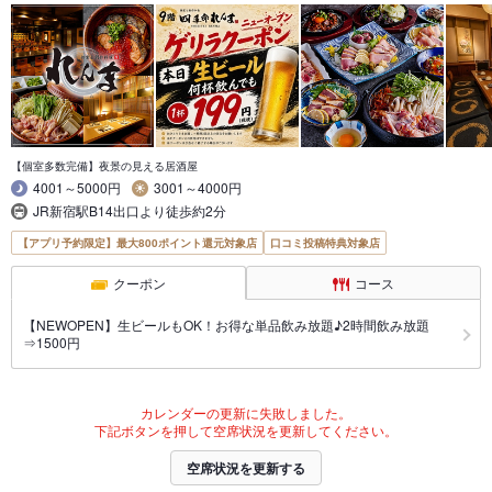
【個室多数完備】夜景の見える居酒屋
4001～5000円
3001～4000円
JR新宿駅B14出口より徒歩約2分
【アプリ予約限定】最大800ポイント還元対象店
口コミ投稿特典対象店
クーポン
コース
【NEWOPEN】生ビールもOK！お得な単品飲み放題♪2時間飲み放題
⇒1500円
カレンダーの更新に失敗しました。
下記ボタンを押して空席状況を更新してください。
空席状況を更新する