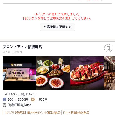
カレンダーの更新に失敗しました。
下記ボタンを押して空席状況を更新してください。
空席状況を更新する
プロントアトレ信濃町店
居酒屋
信濃町
「昼はカフェ、夜はサカバ。」
2001～3000円
～500円
信濃町駅徒歩0分
【アプリ予約限定】最大800ポイント還元対象店
口コミ投稿特典対象店