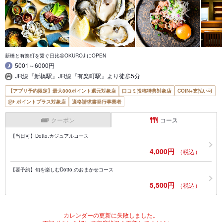
新橋と有楽町を繋ぐ日比谷OKUROJIにOPEN
5001～6000円
JR線『新橋駅』JR線『有楽町駅』より徒歩5分
【アプリ予約限定】最大800ポイント還元対象店
口コミ投稿特典対象店
COIN+支払い可
ポイントプラス対象店
適格請求書発行事業者
クーポン
コース
【当日可】Dotto.カジュアルコース
4,000円
（税込）
【要予約】旬を楽しむDotto,のおまかせコース
5,500円
（税込）
カレンダーの更新に失敗しました。