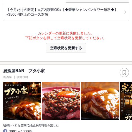
【今月だけの限定】※店内喫煙OK※【◆豪華シャンパンタワー無料◆】
※3500円以上のコース対象
カレンダーの更新に失敗しました。
下記ボタンを押して空席状況を更新してください。
空席状況を更新する
居酒屋BAR ブタ小家
居酒屋
歌舞伎町
昭和レトロな空間で絶品豚肉料理を楽しむ
3001～4000円