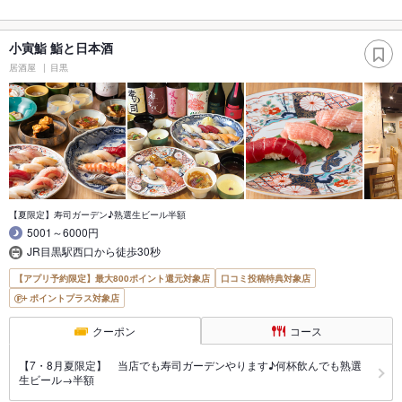
小寅鮨 鮨と日本酒
居酒屋
目黒
【夏限定】寿司ガーデン♪熟選生ビール半額
5001～6000円
JR目黒駅西口から徒歩30秒
【アプリ予約限定】最大800ポイント還元対象店
口コミ投稿特典対象店
ポイントプラス対象店
クーポン
コース
【7・8月夏限定】 当店でも寿司ガーデンやります♪何杯飲んでも熟選
生ビール→半額