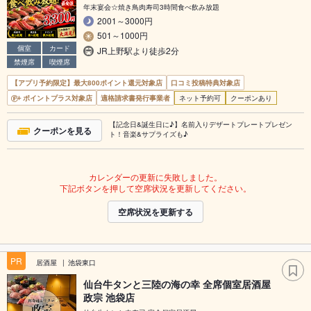
年末宴会☆焼き鳥肉寿司3時間食べ飲み放題
2001～3000円
501～1000円
個室
カード
JR上野駅より徒歩2分
禁煙席
喫煙席
【アプリ予約限定】最大800ポイント還元対象店
口コミ投稿特典対象店
ポイントプラス対象店
適格請求書発行事業者
ネット予約可
クーポンあり
【記念日&誕生日に♪】名前入りデザートプレートプレゼン
クーポンを見る
ト！音楽&サプライズも♪
カレンダーの更新に失敗しました。
下記ボタンを押して空席状況を更新してください。
空席状況を更新する
PR
居酒屋
池袋東口
仙台牛タンと三陸の海の幸 全席個室居酒屋
政宗 池袋店