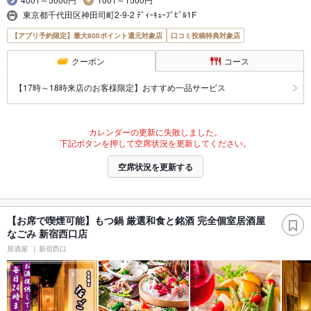
東京都千代田区神田司町2-9-2 ﾃﾞｨｰｷｭｰﾌﾞﾋﾞﾙ1F
【アプリ予約限定】最大800ポイント還元対象店
口コミ投稿特典対象店
クーポン
コース
【17時～18時来店のお客様限定】おすすめ一品サービス
カレンダーの更新に失敗しました。
下記ボタンを押して空席状況を更新してください。
空席状況を更新する
【お席で喫煙可能】もつ鍋 厳選和食と銘酒 完全個室居酒屋
なごみ 新宿西口店
居酒屋
新宿西口