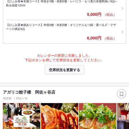
【ひふみ屋★名物コース】串焼き3種・肉刺2種・レバニラ・もつ煮の名物勢揃い9品×
飲み放題120分
5,000円
（税込）
【ひふみ屋★鍋ありコース】串焼3種・肉刺3種・オリジナルもつ鍋・選べる〆・デザ
ートの満足9品
6,000円
（税込）
カレンダーの更新に失敗しました。
下記ボタンを押して空席状況を更新してください。
空席状況を更新する
アガリコ餃子楼 阿佐ヶ谷店
居酒屋
阿佐ヶ谷