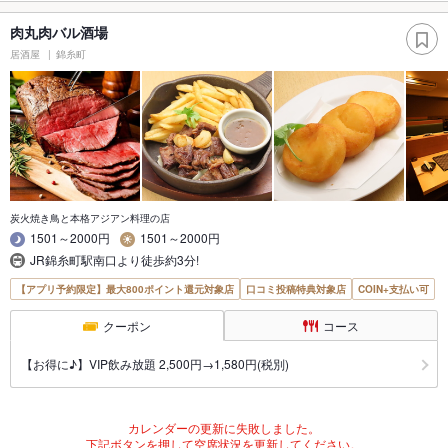
肉丸肉バル酒場
居酒屋
錦糸町
炭火焼き鳥と本格アジアン料理の店
1501～2000円
1501～2000円
JR錦糸町駅南口より徒歩約3分!
【アプリ予約限定】最大800ポイント還元対象店
口コミ投稿特典対象店
COIN+支払い可
クーポン
コース
【お得に♪】VIP飲み放題 2,500円→1,580円(税別)
カレンダーの更新に失敗しました。
下記ボタンを押して空席状況を更新してください。