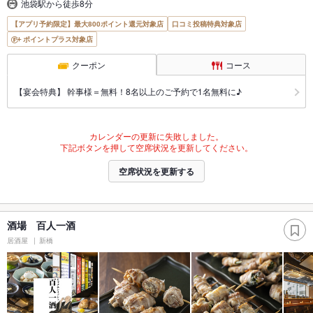
池袋駅から徒歩8分
【アプリ予約限定】最大800ポイント還元対象店
口コミ投稿特典対象店
ポイントプラス対象店
クーポン
コース
【宴会特典】 幹事様＝無料！8名以上のご予約で1名無料に♪
カレンダーの更新に失敗しました。
下記ボタンを押して空席状況を更新してください。
空席状況を更新する
酒場 百人一酒
居酒屋
新橋