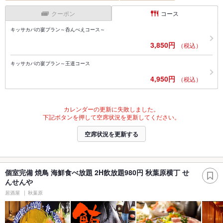
クーポン
コース
キッサカバの宴プラン～呑んべえコース～
3,850円
（税込）
キッサカバの宴プラン～王道コース
4,950円
（税込）
カレンダーの更新に失敗しました。
下記ボタンを押して空席状況を更新してください。
空席状況を更新する
個室完備 焼鳥 海鮮食べ放題 2H飲放題980円 秋葉原横丁 せ
んせんや
居酒屋
秋葉原