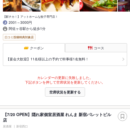
【駅チカ！】アットホームな餃子専門店！
2001～3000円
阿佐ヶ谷駅から徒歩1分
口コミ投稿特典対象店
クーポン
コース
【宴会大歓迎】11名様以上の予約で幹事様1名無料！
カレンダーの更新に失敗しました。
下記ボタンを押して空席状況を更新してください。
空席状況を更新する
【7/20 OPEN】隠れ家個室居酒屋 れんま 新宿パレットビル
店
居酒屋
新宿西口