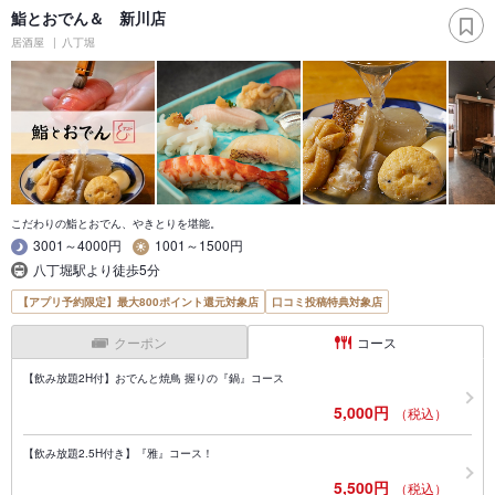
鮨とおでん＆ 新川店
居酒屋
八丁堀
こだわりの鮨とおでん、やきとりを堪能。
3001～4000円
1001～1500円
八丁堀駅より徒歩5分
【アプリ予約限定】最大800ポイント還元対象店
口コミ投稿特典対象店
クーポン
コース
【飲み放題2H付】おでんと焼鳥 握りの『鍋』コース
5,000円
（税込）
【飲み放題2.5H付き】『雅』コース！
5,500円
（税込）