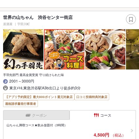
世界の山ちゃん 渋谷センター街店
居酒屋
宇田川町
手羽先部門 最高金賞受賞 守り続けられた味
2001～3000円
東京ﾒﾄﾛ,東急渋谷駅A3b出口より徒歩約3分
【アプリ予約限定】最大800ポイント還元対象店
口コミ投稿特典対象店
適格請求書発行事業者
クーポン
コース
山ちゃん満喫コース★飲み放題付（3時間）
4,500円
（税込）