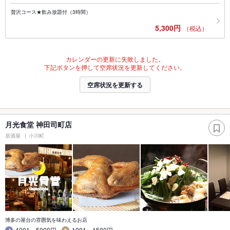
贅沢コース★飲み放題付（3時間）
5,300円
（税込）
カレンダーの更新に失敗しました。
下記ボタンを押して空席状況を更新してください。
空席状況を更新する
月光食堂 神田司町店
居酒屋
小川町
博多の屋台の雰囲気を味わえるお店
4001～5000円
1001～1500円