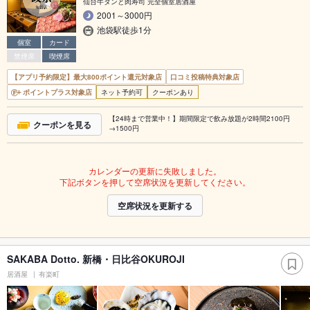
仙台牛タンと肉寿司 完全個室居酒屋
2001～3000円
池袋駅徒歩1分
個室
カード
禁煙席
喫煙席
【アプリ予約限定】最大800ポイント還元対象店
口コミ投稿特典対象店
ポイントプラス対象店
ネット予約可
クーポンあり
【24時まで営業中！】期間限定で飲み放題が2時間2100円
クーポンを見る
→1500円
カレンダーの更新に失敗しました。
下記ボタンを押して空席状況を更新してください。
空席状況を更新する
SAKABA Dotto. 新橋・日比谷OKUROJI
居酒屋
有楽町