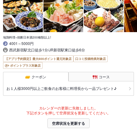
地鶏料理×焼酎日本酒200種類以上!
4001～5000円
西武新宿駅北口徒歩1分/JR新宿駅東口徒歩6分
【アプリ予約限定】最大800ポイント還元対象店
口コミ投稿特典対象店
ポイントプラス対象店
クーポン
コース
お１人様3000円以上ご飲食のお客様に料理長から一品プレゼント♪
カレンダーの更新に失敗しました。
下記ボタンを押して空席状況を更新してください。
空席状況を更新する