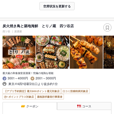
空席状況を更新する
炭火焼き鳥と築地海鮮 とりノ蔵 四ツ谷店
四ツ谷
居酒屋
最大級の和食個室居酒屋！究極の地鶏を堪能
3001～4000円
2001～3000円
.東京ﾒﾄﾛ四ﾂ谷駅2出口より徒歩約1分
【アプリ予約限定】最大800ポイント還元対象店
口コミ投稿特典対象店
ポイントプラス対象店
適格請求書発行事業者
クーポン
コース