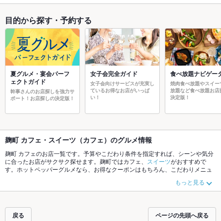
目的から探す・予約する
夏グルメ・宴会パーフ
女子会完全ガイド
食べ放題ナビゲー
ェクトガイド
女子会向けサービスが充実し
焼肉食べ放題やスイー
ているお得なお店がいっぱ
放題など食べ放題お店
幹事さんのお店探しを強力サ
い！
決定版！
ポート！お店探しの決定版！
麹町 カフェ・スイーツ（カフェ）のグルメ情報
麹町 カフェのお店一覧です。予算やこだわり条件を指定すれば、シーンや気分
に合ったお店がサクサク探せます。麹町ではカフェ、
スイーツ
がおすすめで
す。ホットペッパーグルメなら、お得なクーポンはもちろん、こだわりメニュ
ーや季節のおすすめ料理など、お店の最新情報をご紹介しているので安心！24
もっと見る
時間使える簡単便利なネット予約が使えるお店も拡大中です。友達どうしの飲
み会にも、会社の宴会にも、デートやパーティーにもお得に便利にホットペッ
パーグルメをご利用ください。
戻る
ページの先頭へ戻る