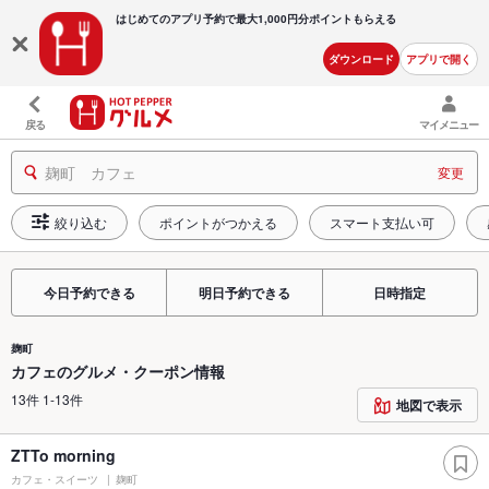
はじめてのアプリ予約で最大
1,000円分ポイントもらえる
ダウンロード
アプリで開く
戻る
マイメニュー
麹町 カフェ
変更
絞り込む
ポイントがつかえる
スマート支払い可
今日予約できる
明日予約できる
日時指定
麹町
カフェのグルメ・クーポン情報
13件 1-13件
地図で表示
ZTTo morning
カフェ・スイーツ
麹町