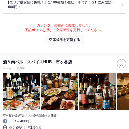
【エリア最安値に挑戦！】全100種類！生ビール付き！２H飲み放題＝
1800円！
カレンダーの更新に失敗しました。
下記ボタンを押して空席状況を更新してください。
空席状況を更新する
酒＆肉バル スパイスHUB 市ヶ谷店
市ヶ谷
居酒屋
市ヶ谷駅徒歩2分！大人数の宴会もお任せ！
3001～4000円
市ヶ谷駅より徒歩2分