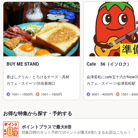
BUY ME STAND
Cafe 56（イソロク）
香ばしグリル・とろけるチーズ・具材
会津若松にcafe五十六がNewO
カフェ・スイーツ/渋谷新南口
カフェ・スイーツ/会津若松駅
1001～1500円
1001～1500円
3001～4000円
1501～200
お得な特集から探す・予約する
ポイントプラスで最大8倍
対象日時のネット予約でポイントが最大8倍たまるお店はこちら！