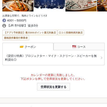
お洒落な空間で、塊肉とワインをどうぞ♪
4001～5000円
【JR 市ｹ谷駅】 徒歩3分
【アプリ予約限定】最大800ポイント還元対象店
口コミ投稿特典対象店
適格請求書発行事業者
クーポン
コース
《貸切り特典》プロジェクター・マイク・スクリーン・スピーカーを無
料貸出◎
カレンダーの更新に失敗しました。
下記ボタンを押して空席状況を更新してください。
空席状況を更新する