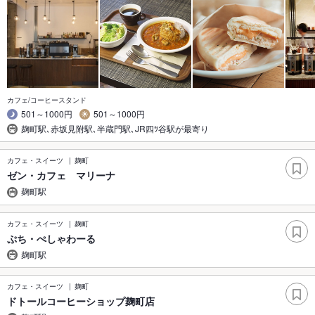
カフェ/コーヒースタンド
501～1000円
501～1000円
麹町駅､赤坂見附駅､半蔵門駅､JR四ﾂ谷駅が最寄り
カフェ・スイーツ
麹町
ゼン・カフェ マリーナ
麹町駅
カフェ・スイーツ
麹町
ぷち・ぺしゃわーる
麹町駅
カフェ・スイーツ
麹町
ドトールコーヒーショップ麹町店