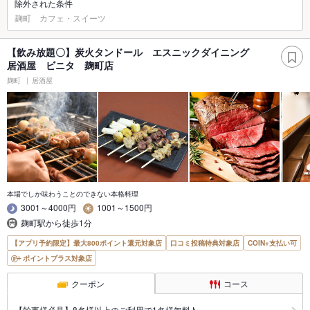
除外された条件
麹町 カフェ・スイーツ
【飲み放題〇】炭火タンドール エスニックダイニング
居酒屋 ビニタ 麹町店
麹町
居酒屋
本場でしか味わうことのできない本格料理
3001～4000円
1001～1500円
麹町駅から徒歩1分
【アプリ予約限定】最大800ポイント還元対象店
口コミ投稿特典対象店
COIN+支払い可
ポイントプラス対象店
クーポン
コース
【幹事様必見】8名様以上のご利用で1名様無料♪