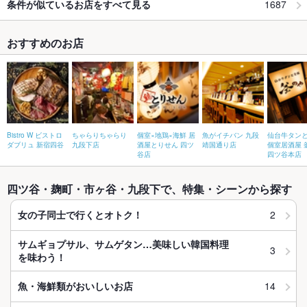
1687
条件が似ているお店をすべて見る
おすすめのお店
Bistro W ビストロ
ちゃらりちゃらり
個室×地鶏×海鮮 居
魚がイチバン 九段
仙台牛タン
ダブリュ 新宿四谷
九段下店
酒屋とりせん 四ツ
靖国通り店
個室居酒屋 
谷店
四ツ谷本店
四ツ谷・麹町・市ヶ谷・九段下で、特集・シーンから探す
2
女の子同士で行くとオトク！
サムギョプサル、サムゲタン…美味しい韓国料理
3
を味わう！
14
魚・海鮮類がおいしいお店