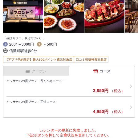
「昼はカフェ、夜はサカバ。」
2001～3000円
～500円
信濃町駅徒歩0分
【アプリ予約限定】最大800ポイント還元対象店
口コミ投稿特典対象店
クーポン
コース
キッサカバの宴プラン～呑んべえコース～
3,850円
（税込）
キッサカバの宴プラン～王道コース
4,950円
（税込）
カレンダーの更新に失敗しました。
下記ボタンを押して空席状況を更新してください。