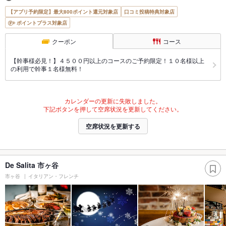
【アプリ予約限定】最大800ポイント還元対象店
口コミ投稿特典対象店
ポイントプラス対象店
クーポン
コース
【幹事様必見！】４５００円以上のコースのご予約限定！１０名様以上
の利用で幹事１名様無料！
カレンダーの更新に失敗しました。
下記ボタンを押して空席状況を更新してください。
空席状況を更新する
De Salita 市ヶ谷
市ヶ谷
イタリアン・フレンチ