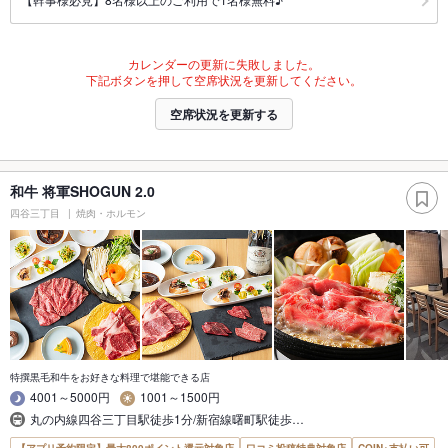
カレンダーの更新に失敗しました。
下記ボタンを押して空席状況を更新してください。
空席状況を更新する
和牛 将軍SHOGUN 2.0
四谷三丁目
焼肉・ホルモン
特撰黒毛和牛をお好きな料理で堪能できる店
4001～5000円
1001～1500円
丸の内線四谷三丁目駅徒歩1分/新宿線曙町駅徒歩…
【アプリ予約限定】最大800ポイント還元対象店
口コミ投稿特典対象店
COIN+支払い可