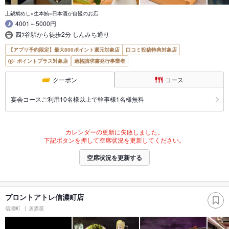
土鍋鯛めし×生本鮪×日本酒が自慢のお店
4001～5000円
四ﾂ谷駅から徒歩2分 しんみち通り
【アプリ予約限定】最大800ポイント還元対象店
口コミ投稿特典対象店
ポイントプラス対象店
適格請求書発行事業者
クーポン
コース
宴会コースご利用10名様以上で幹事様1名様無料
カレンダーの更新に失敗しました。
下記ボタンを押して空席状況を更新してください。
空席状況を更新する
プロントアトレ信濃町店
信濃町
居酒屋