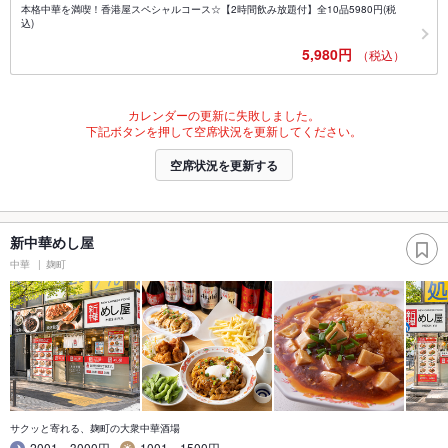
本格中華を満喫！香港屋スペシャルコース☆【2時間飲み放題付】全10品5980円(税
込)
5,980円
（税込）
カレンダーの更新に失敗しました。
下記ボタンを押して空席状況を更新してください。
空席状況を更新する
新中華めし屋
中華
麹町
サクッと寄れる、麹町の大衆中華酒場
2001～3000円
1001～1500円