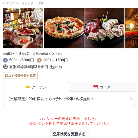
イタリアン・フレンチ
麹町
麹町駅から徒歩1分！人気の老舗イタリアン
5001～6000円
1001～1500円
有楽町線麹町駅3番出口 徒歩1分
口コミ投稿特典対象店
クーポン
コース
【土曜限定】20名様以上での予約で幹事1名様無料！！
カレンダーの更新に失敗しました。
下記ボタンを押して空席状況を更新してください。
空席状況を更新する