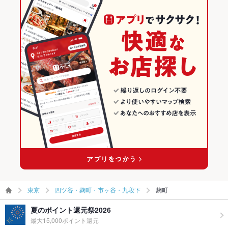
出来るエリアです。
麹町のグルメ情報ページです。麹町でおすすめの料理ジャンル
カフェ・スイー
ツ
、
イタリアン・フレンチ
、
ステーキ・ハンバーグ
で絞り込んだり、予算やこ
だわり条件を指定すれば、シーンや気分に合ったお店がサクサク探せます。ご
希望に合ったお店が見つからなかったら、近隣のエリア
四谷三丁目
、
四ツ谷
、
市ヶ谷
もチェックしてみてください。ホットペッパーグルメなら、お得なクー
ポンはもちろん、こだわりメニュー
うどん
、
そば
、
とんかつ
や季節のおすすめ
料理など、お店の最新情報をご紹介しているので安心！24時間使える簡単便利
なネット予約が使えるお店も拡大中です。友達どうしの飲み会にも、会社の宴
会にも、デートやパーティーにもお得に便利にホットペッパーグルメをご利用
ください。
東京
四ツ谷・麹町・市ヶ谷・九段下
麹町
夏のポイント還元祭2026
最大15,000ポイント還元