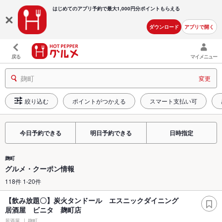
はじめてのアプリ予約で最大
1,000円分ポイントもらえる
ダウンロード
アプリで開く
戻る
マイメニュー
麹町
変更
絞り込む
ポイントがつかえる
スマート支払い可
今日予約できる
明日予約できる
日時指定
麹町
グルメ・クーポン情報
118件 1-20件
【飲み放題〇】炭火タンドール エスニックダイニング
居酒屋 ビニタ 麹町店
居酒屋
麹町