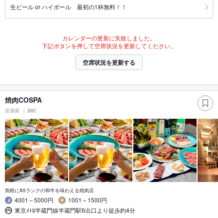
生ビール or ハイボール 最初の1杯無料！！
カレンダーの更新に失敗しました。
下記ボタンを押して空席状況を更新してください。
空席状況を更新する
焼肉COSPA
居酒屋
麹町
気軽にA5ランクの和牛を味わえる焼肉店
4001～5000円
1001～1500円
東京ﾒﾄﾛ半蔵門線半蔵門駅6出口より徒歩約4分