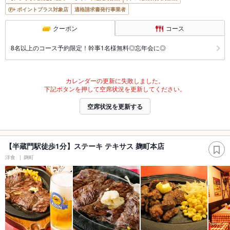
ポイントプラス対象店
適格請求書発行事業者
クーポン
コース
8名以上のコース予約限定！幹事1名様無料◎忘年会に◎
カレンダーの更新に失敗しました。
下記ボタンを押して空席状況を更新してください。
空席状況を更新する
【半蔵門駅徒歩1分】ステーキ テキサス 麹町本店
洋食
麹町