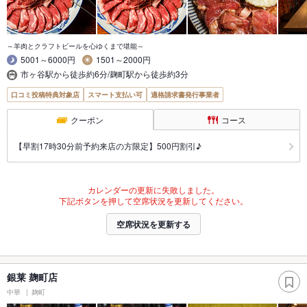
～羊肉とクラフトビールを心ゆくまで堪能～
5001～6000円
1501～2000円
市ヶ谷駅から徒歩約6分/麹町駅から徒歩約3分
口コミ投稿特典対象店
スマート支払い可
適格請求書発行事業者
クーポン
コース
【早割17時30分前予約来店の方限定】500円割引♪
カレンダーの更新に失敗しました。
下記ボタンを押して空席状況を更新してください。
空席状況を更新する
銀莱 麹町店
中華
麹町