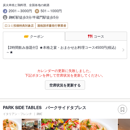
炭火串焼と鶏料理、全国各地の銘酒
2001～3000円
501～1000円
麹町駅徒歩3分/半蔵門駅徒歩5分
口コミ投稿特典対象店
適格請求書発行事業者
クーポン
コース
【2時間飲み放題付】★本格之宴・おまかせお料理コース4500円(税込)
～★
カレンダーの更新に失敗しました。
下記ボタンを押して空席状況を更新してください。
空席状況を更新する
PARK SIDE TABLES パークサイドタブレス
イタリアン・フレンチ
麹町