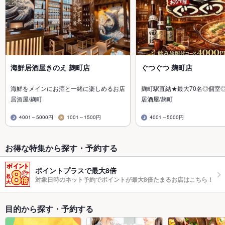
海鮮居酒屋きのえ 麹町店
ぐつぐつ 麹町店
海鮮をメインにお酒と一緒に楽しめるお店
麹町駅直結★最大70名◎個室◎
居酒屋/麹町
居酒屋/麹町
4001～5000円
1001～1500円
4001～5000円
お得な特集から探す・予約する
ポイントプラスで最大8倍
対象日時のネット予約でポイントが最大8倍たまるお店はこちら！
目的から探す・予約する