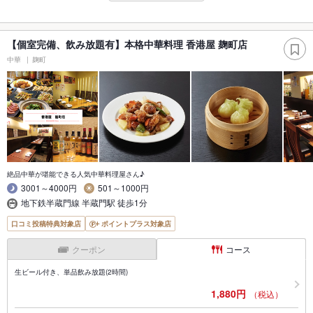
【個室完備、飲み放題有】本格中華料理 香港屋 麹町店
中華
麹町
絶品中華が堪能できる人気中華料理屋さん♪
3001～4000円
501～1000円
地下鉄半蔵門線 半蔵門駅 徒歩1分
口コミ投稿特典対象店
ポイントプラス対象店
クーポン
コース
生ビール付き、単品飲み放題(2時間)
1,880円
（税込）