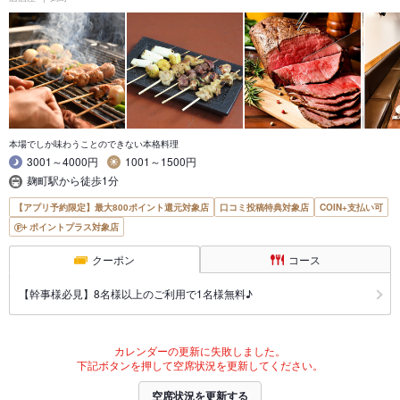
本場でしか味わうことのできない本格料理
3001～4000円
1001～1500円
麹町駅から徒歩1分
【アプリ予約限定】最大800ポイント還元対象店
口コミ投稿特典対象店
COIN+支払い可
ポイントプラス対象店
クーポン
コース
【幹事様必見】8名様以上のご利用で1名様無料♪
カレンダーの更新に失敗しました。
下記ボタンを押して空席状況を更新してください。
空席状況を更新する