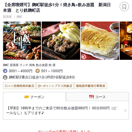
【全席喫煙可】麹町駅徒歩1分！焼き鳥×飲み放題 新潟日
本酒 とり鉄麹町店
居酒屋
麹町
麹町 居酒屋 ランチ 焼鳥 飲み放題 肉 酒
3001～4000円
501～1000円
麹町駅2番出口徒歩1分/JR四ﾂ谷駅徒歩8分
口コミ投稿特典対象店
ポイントプラス対象店
適格請求書発行事業者
クーポン
コース
【早割】18時半までのご来店で90分飲み放題980円！ 60分500円（ビ
ールなし）もアリます♪
カレンダーの更新に失敗しました。