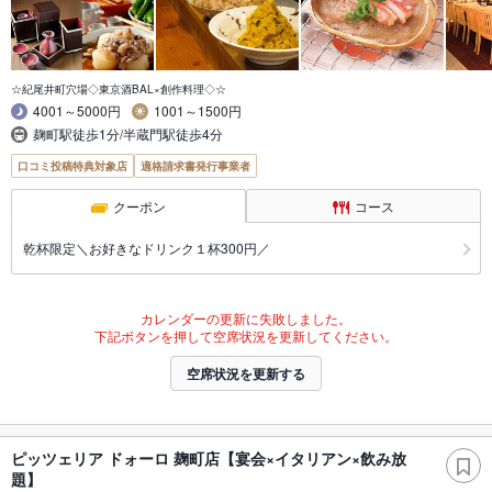
☆紀尾井町穴場◇東京酒BAL×創作料理◇☆
4001～5000円
1001～1500円
麹町駅徒歩1分/半蔵門駅徒歩4分
口コミ投稿特典対象店
適格請求書発行事業者
クーポン
コース
乾杯限定＼お好きなドリンク１杯300円／
カレンダーの更新に失敗しました。
下記ボタンを押して空席状況を更新してください。
空席状況を更新する
ピッツェリア ドォーロ 麹町店【宴会×イタリアン×飲み放
題】