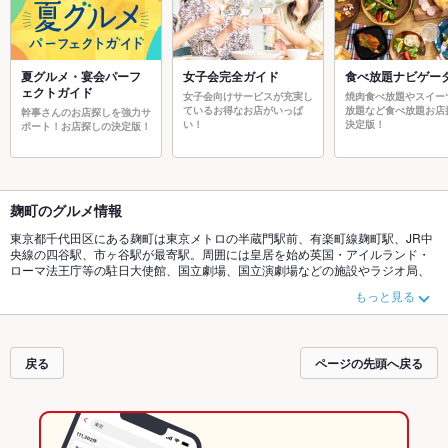
夏グルメ・宴会パーフ
女子会完全ガイド
食べ放題ナビゲー
ェクトガイド
女子会向けサービスが充実し
焼肉食べ放題やスイー
ているお得なお店がいっぱ
放題など食べ放題お店
幹事さんのお店探しを強力サ
い！
決定版！
ポート！お店探しの決定版！
麹町のグルメ情報
東京都千代田区にある麹町は東京メトロの半蔵門駅前、有楽町線麹町駅、JR中
央線の四谷駅、市ヶ谷駅が最寄駅。周囲には皇居を始め英国・アイルランド・
ローマ法王庁等の駐日大使館、国立劇場、国立演劇場などの施設やラジオ局、
出版社等が軒を連ねています。都心のど真ん中ですが皇居があるため緑豊かな
もっと見る
景観で学校も私立、公立といくつかあります。麹町では高級グルメからリーズ
ナブルまで様々な味が楽しめます。伝統的なグランメゾンを歴史に彩られた華
麗なダイニングルームでめくるめく非日常を。もちろんリーズナブルにランチ
が楽しめるフレンチやイタリアン、カフェなども多くあります。ビジネスマン
戻る
ページの先頭へ戻る
が多いためランチは充実しておりジャンルも価格も選択の幅が広く充実してい
ます。ディナーでは価格帯が高めの設定のお店でもランチだとぐっと安心でき
るお店が多いのも特徴の１つです。夜は敷居が高くてのれんをくぐれないよう
な由緒正しき街のお鮨屋さんも昼間はぐっと間口を広げて歓迎してくれます。
いろんな国の人が行き交う麹町ならではの多国籍な食材が揃うスーパーや雑貨
店があることも魅力の１つ。またそんな街だからこそ「日本」を感じることが