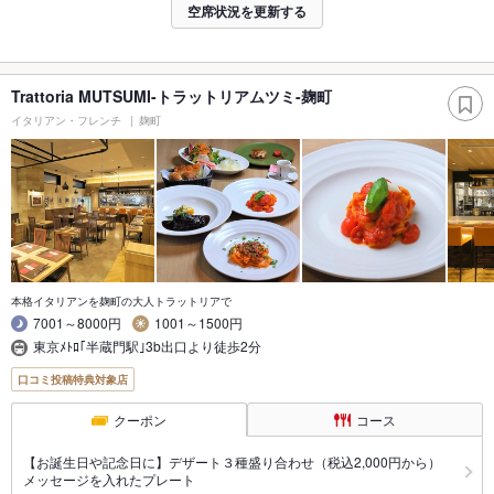
空席状況を更新する
Trattoria MUTSUMI-トラットリアムツミ-麹町
イタリアン・フレンチ
麹町
本格イタリアンを麹町の大人トラットリアで
7001～8000円
1001～1500円
東京ﾒﾄﾛ｢半蔵門駅｣3b出口より徒歩2分
口コミ投稿特典対象店
クーポン
コース
【お誕生日や記念日に】デザート３種盛り合わせ（税込2,000円から）
メッセージを入れたプレート