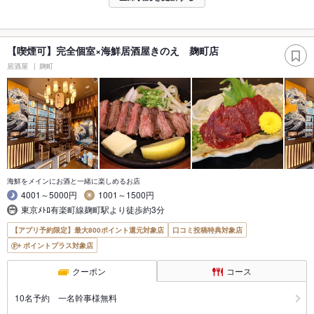
【喫煙可】完全個室×海鮮居酒屋きのえ 麹町店
居酒屋
麹町
海鮮をメインにお酒と一緒に楽しめるお店
4001～5000円
1001～1500円
東京ﾒﾄﾛ有楽町線麹町駅より徒歩約3分
【アプリ予約限定】最大800ポイント還元対象店
口コミ投稿特典対象店
ポイントプラス対象店
クーポン
コース
10名予約 一名幹事様無料