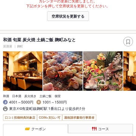
カレンダーの更新に失敗しました。
下記ボタンを押して空席状況を更新してください。
空席状況を更新する
和酒 旬菜 炭火焼 土鍋ご飯 麹町みなと
居酒屋
麹町
和酒 日本酒 炭火焼き 土鍋ご飯 個室
4001～5000円
1001～1500円
東京ﾒﾄﾛ有楽町線麹町駅 1番出口より徒歩約1分
口コミ投稿特典対象店
COIN+支払い可
適格請求書発行事業者
クーポン
コース