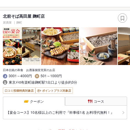
北前そば高田屋 麹町店
居酒屋
麹町
日本伝統の和食 お洒落個室充実のお店
3001～4000円
501～1000円
東京ﾒﾄﾛ有楽町線麹町駅1出口より徒歩約3分
口コミ投稿特典対象店
ポイントプラス対象店
クーポン
コース
【宴会コース】10名様以上のご利用で『幹事様1名 お料理代無料！』