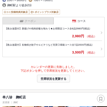
麹町駅より徒歩2分
口コミ投稿特典対象店
ポイントプラス対象店
クーポン
コース
【飲み放題付】唐揚げや焼肉炒飯を味わう★お得限定コース全6品2980円(税込)
2,980円
（税込）
【飲み放題付】名物焼き餃子やエビチリなど充実◎堪能コース全7品3500円(税込)
3,500円
（税込）
カレンダーの更新に失敗しました。
下記ボタンを押して空席状況を更新してください。
空席状況を更新する
串八珍 麹町店
居酒屋
麹町