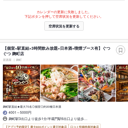
カレンダーの更新に失敗しました。
下記ボタンを押して空席状況を更新してください。
空席状況を更新する
【個室×駅直結×3時間飲み放題×日本酒×喫煙ブース有】ぐつ
ぐつ 麹町店
居酒屋
麹町
麹町駅直結★最大70名◎個室◎約30種日本酒
4001～5000円
麹町駅3出口より徒歩1分/半蔵門駅6出口より徒歩…
【アプリ予約限定】最大800ポイント還元対象店
口コミ投稿特典対象店