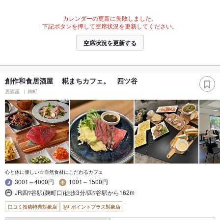
カレンダーの更新に失敗しました。
下記ボタンを押して空席状況を更新してください。
空席状況を更新する
創作和食居酒屋 糀まちカフェ。 四ツ谷
居酒屋
麹町
心と体に優しい☆自然食材にこだわるカフェ
3001～4000円
1001～1500円
JR四ﾂ谷駅(麹町口)徒歩3分/四ﾂ谷駅から162m
口コミ投稿特典対象店
ポイントプラス対象店