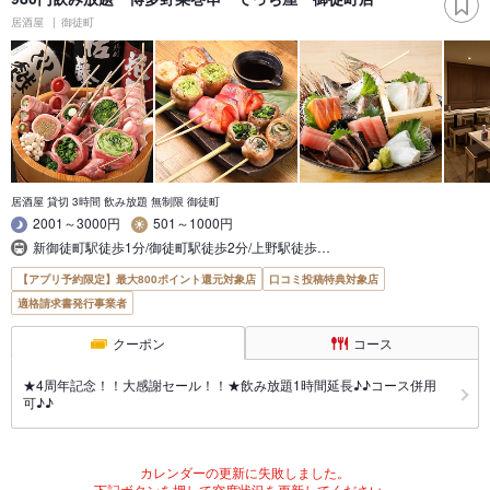
居酒屋
御徒町
居酒屋 貸切 3時間 飲み放題 無制限 御徒町
2001～3000円
501～1000円
新御徒町駅徒歩1分/御徒町駅徒歩2分/上野駅徒歩…
【アプリ予約限定】最大800ポイント還元対象店
口コミ投稿特典対象店
適格請求書発行事業者
クーポン
コース
★4周年記念！！大感謝セール！！★飲み放題1時間延長♪♪コース併用
可♪♪
カレンダーの更新に失敗しました。
下記ボタンを押して空席状況を更新してください。