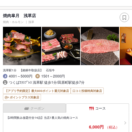
焼肉皐月 浅草店
焼肉・ホルモン
浅草
浅草駅1分 【銘柄牛取扱店】 石垣牛
4001～5000円
1501～2000円
つくばｴｸｽﾌﾟﾚｽ 浅草駅 徒歩1分/田原町駅徒歩7分
【アプリ予約限定】最大800ポイント還元対象店
口コミ投稿特典対象店
ポイントプラス対象店
クーポン
コース
【2時間飲み放題付全14品】当店1番人気の焼肉コース
6,000円
（税込）