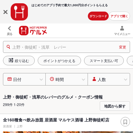
はじめてのアプリ予約で最大
1,000円分ポイントもらえる
ダウンロード
アプリで開く
戻る
マイメニュー
上野・御徒町・浅草 レバー
変更
絞り込む
ポイントがつかえる
スマート支払い可
日付
時間
人数
上野・御徒町・浅草のレバーのグルメ・クーポン情報
299件 1-20件
地図から探す
全160種食べ飲み放題 居酒屋 マルヤス酒場 上野御徒町店
居酒屋
上野