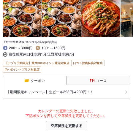
上野/中華居酒屋/食べ放題/飲み放題/宴会
2001～3000円
1001～1500円
御徒町駅南口徒歩約1分/上野駅徒歩約7分
【アプリ予約限定】最大800ポイント還元対象店
口コミ投稿特典対象店
ポイントプラス対象店
クーポン
コース
【期間限定キャンペーン】生ビール398円→230円！！
カレンダーの更新に失敗しました。
下記ボタンを押して空席状況を更新してください。
空席状況を更新する