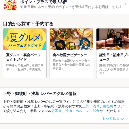
ポイントプラスで最大8倍
対象日時のネット予約でポイントが最大8倍たまるお店はこちら！
目的から探す・予約する
夏グルメ・宴会パーフ
食べ放題ナビゲーター
誕生日・記念日プ
ェクトガイド
ュース
焼肉食べ放題やスイーツ食べ
放題など食べ放題お店探しの
幹事さんのお店探しを強力サ
誕生日や記念日のお祝
決定版！
ポート！お店探しの決定版！
用したいお店を徹底リ
チ！
上野・御徒町・浅草 レバーのグルメ情報
上野・御徒町・浅草 レバーのお店一覧です。注目の特集や季節のおすすめ情報
から簡単お店検索！上野・御徒町・浅草のおすすめ
上野
、
浅草
、
御徒町
エリア
で絞り込んだり、料理ジャンル
居酒屋
、
焼肉・ホルモン
、
和食
やこだわりメニ
ュー
からあげ
、
お茶漬け
、
馬刺し
でお店探しができます。ホットペッパーグル
もっと見る
メなら、お得なクーポンはもちろん、とっておきのメニューや季節のおすすめ
料理など、お店の最新情報をご紹介しているので安心！24時間使える簡単便利
なネット予約が使えるお店も拡大中です。友達どうしの飲み会にも、会社の宴