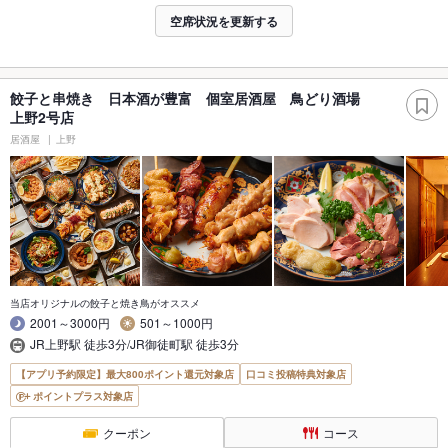
空席状況を更新する
餃子と串焼き 日本酒が豊富 個室居酒屋 鳥どり酒場
上野2号店
居酒屋
上野
当店オリジナルの餃子と焼き鳥がオススメ
2001～3000円
501～1000円
JR上野駅 徒歩3分/JR御徒町駅 徒歩3分
【アプリ予約限定】最大800ポイント還元対象店
口コミ投稿特典対象店
ポイントプラス対象店
クーポン
コース