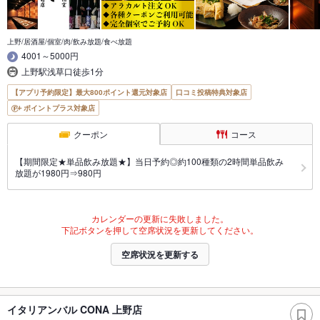
上野/居酒屋/個室/肉/飲み放題/食べ放題
4001～5000円
上野駅浅草口徒歩1分
【アプリ予約限定】最大800ポイント還元対象店
口コミ投稿特典対象店
ポイントプラス対象店
クーポン
コース
【期間限定★単品飲み放題★】当日予約◎約100種類の2時間単品飲み
放題が1980円⇒980円
カレンダーの更新に失敗しました。
下記ボタンを押して空席状況を更新してください。
空席状況を更新する
イタリアンバル CONA 上野店