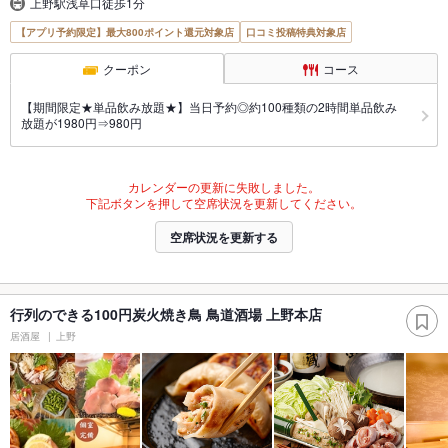
上野駅浅草口徒歩1分
【アプリ予約限定】最大800ポイント還元対象店
口コミ投稿特典対象店
クーポン
コース
【期間限定★単品飲み放題★】当日予約◎約100種類の2時間単品飲み
放題が1980円⇒980円
カレンダーの更新に失敗しました。
下記ボタンを押して空席状況を更新してください。
空席状況を更新する
行列のできる100円炭火焼き鳥 鳥道酒場 上野本店
居酒屋
上野