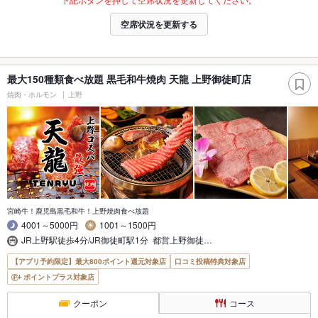
空席状況を更新する
最大150種類食べ放題 黒毛和牛焼肉 天龍 上野御徒町店
焼肉・ホルモン
上野
宮崎牛！鹿児島黒毛和牛！上野焼肉食べ放題
4001～5000円
1001～1500円
JR上野駅徒歩4分/JR御徒町駅1分 都営上野御徒…
【アプリ予約限定】最大800ポイント還元対象店
口コミ投稿特典対象店
ポイントプラス対象店
クーポン
コース