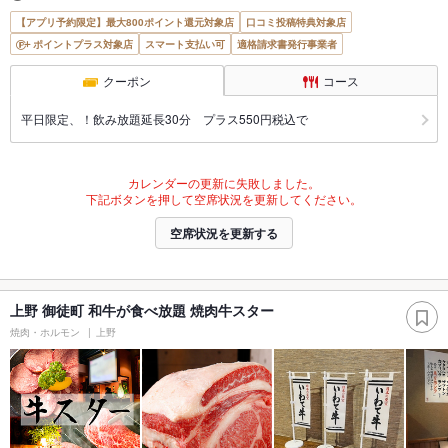
【アプリ予約限定】最大800ポイント還元対象店
口コミ投稿特典対象店
ポイントプラス対象店
スマート支払い可
適格請求書発行事業者
クーポン
コース
平日限定、！飲み放題延長30分 プラス550円税込で
カレンダーの更新に失敗しました。
下記ボタンを押して空席状況を更新してください。
空席状況を更新する
上野 御徒町 和牛が食べ放題 焼肉牛スター
焼肉・ホルモン
上野