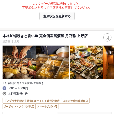
カレンダーの更新に失敗しました。
下記ボタンを押して空席状況を更新してください。
空席状況を更新する
本格炉端焼きと旨い魚 完全個室居酒屋 月乃雅 上野店
居酒屋
上野
上野駅徒歩1分！完全個室×炉端焼き
3001～4000円
上野駅徒歩1分
【アプリ予約限定】最大800ポイント還元対象店
口コミ投稿特典対象店
ポイントプラス対象店
スマート支払い可