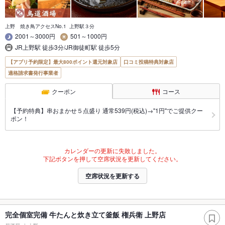
上野 焼き鳥アクセスNo.1 上野駅３分
2001～3000円
501～1000円
JR上野駅 徒歩3分/JR御徒町駅 徒歩5分
【アプリ予約限定】最大800ポイント還元対象店
口コミ投稿特典対象店
適格請求書発行事業者
クーポン
コース
【予約特典】串おまかせ５点盛り 通常539円(税込)→"1円"でご提供クー
ポン！
カレンダーの更新に失敗しました。
下記ボタンを押して空席状況を更新してください。
空席状況を更新する
完全個室完備 牛たんと炊き立て釜飯 権兵衛 上野店