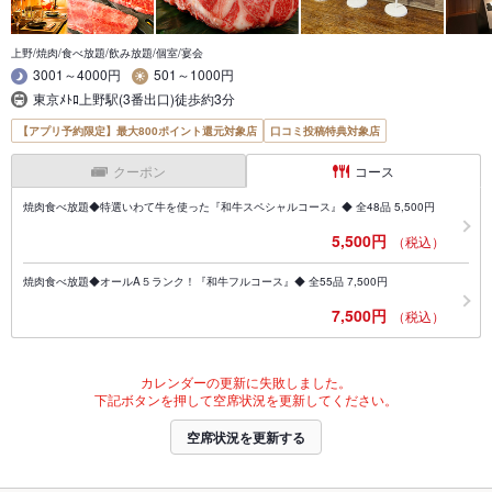
上野/焼肉/食べ放題/飲み放題/個室/宴会
3001～4000円
501～1000円
東京ﾒﾄﾛ上野駅(3番出口)徒歩約3分
【アプリ予約限定】最大800ポイント還元対象店
口コミ投稿特典対象店
クーポン
コース
焼肉食べ放題◆特選いわて牛を使った『和牛スペシャルコース』◆ 全48品 5,500円
5,500円
（税込）
焼肉食べ放題◆オールA５ランク！『和牛フルコース』◆ 全55品 7,500円
7,500円
（税込）
カレンダーの更新に失敗しました。
下記ボタンを押して空席状況を更新してください。
空席状況を更新する