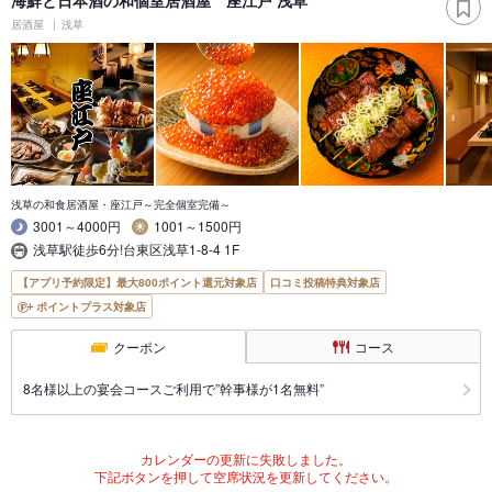
居酒屋
浅草
浅草の和食居酒屋・座江戸～完全個室完備～
3001～4000円
1001～1500円
浅草駅徒歩6分!台東区浅草1-8-4 1F
【アプリ予約限定】最大800ポイント還元対象店
口コミ投稿特典対象店
ポイントプラス対象店
クーポン
コース
8名様以上の宴会コースご利用で”幹事様が1名無料”
カレンダーの更新に失敗しました。
下記ボタンを押して空席状況を更新してください。