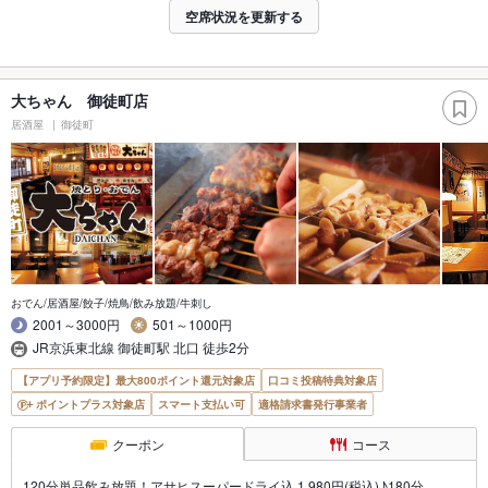
空席状況を更新する
大ちゃん 御徒町店
居酒屋
御徒町
おでん/居酒屋/餃子/焼鳥/飲み放題/牛刺し
2001～3000円
501～1000円
JR京浜東北線 御徒町駅 北口 徒歩2分
【アプリ予約限定】最大800ポイント還元対象店
口コミ投稿特典対象店
ポイントプラス対象店
スマート支払い可
適格請求書発行事業者
クーポン
コース
120分単品飲み放題！アサヒスーパードライ込 1,980円(税込)♪180分