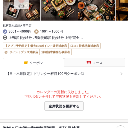
銘柄鶏と炭焼き専門店
3001～4000円
1001～1500円
上野駅 徒歩3分 JR御徒町駅 徒歩3分 上野/完全…
【アプリ予約限定】最大800ポイント還元対象店
口コミ投稿特典対象店
ポイントプラス対象店
適格請求書発行事業者
クーポン
コース
【日～木曜限定】ドリンク一杯目100円クーポン◎
カレンダーの更新に失敗しました。
下記ボタンを押して空席状況を更新してください。
空席状況を更新する
海鮮と日本酒の和個室居酒屋 座江戸 浅草