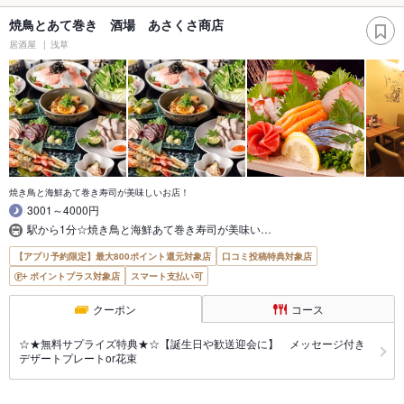
焼鳥とあて巻き 酒場 あさくさ商店
居酒屋
浅草
焼き鳥と海鮮あて巻き寿司が美味しいお店！
3001～4000円
駅から1分☆焼き鳥と海鮮あて巻き寿司が美味い…
【アプリ予約限定】最大800ポイント還元対象店
口コミ投稿特典対象店
ポイントプラス対象店
スマート支払い可
クーポン
コース
☆★無料サプライズ特典★☆【誕生日や歓送迎会に】 メッセージ付き
デザートプレートor花束