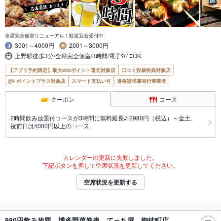
全席完全個室リニューアル！歓送迎会受付中
3001～4000円
2001～3000円
上野駅徒歩3分/全席完全個室/3時間/電子ﾀﾊﾞｺOK
【アプリ予約限定】最大800ポイント還元対象店
口コミ投稿特典対象店
ポイントプラス対象店
スマート支払い可
適格請求書発行事業者
クーポン
コース
2時間飲み放題付コースが3時間に無料延長♪ 2980円（税込）～金土、
祝前日は4000円以上のコース
カレンダーの更新に失敗しました。
下記ボタンを押して空席状況を更新してください。
空席状況を更新する
980円飲み放題 博多野菜巻串 てっち屋 御徒町店