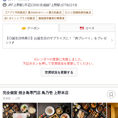
JR｢上野駅｣不忍口3分/京成線｢上野駅｣C7出口1分
【アプリ予約限定】最大800ポイント還元対象店
口コミ投稿特典対象店
ポイントプラス対象店
適格請求書発行事業者
クーポン
コース
【◎誕生日特典◎】お誕生日のサプライズに！『肉プレート』をプレゼ
ント♪
カレンダーの更新に失敗しました。
下記ボタンを押して空席状況を更新してください。
空席状況を更新する
完全個室 焼き鳥専門店 鳥乃壱 上野本店
居酒屋
上野