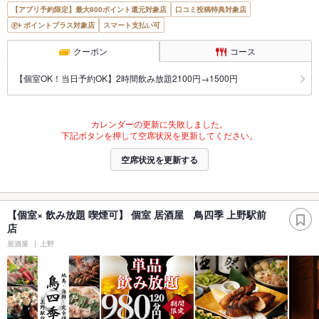
【アプリ予約限定】最大800ポイント還元対象店
口コミ投稿特典対象店
ポイントプラス対象店
スマート支払い可
クーポン
コース
【個室OK！当日予約OK】2時間飲み放題2100円→1500円
カレンダーの更新に失敗しました。
下記ボタンを押して空席状況を更新してください。
空席状況を更新する
【個室× 飲み放題 喫煙可】 個室 居酒屋 鳥四季 上野駅前
店
居酒屋
上野