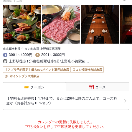
居酒屋
上野
東北郷土料理 牛タン肉寿司 上野個室居酒屋
3001～4000円
2001～3000円
上野駅徒歩1分/御徒町駅徒歩3分/上野広小路駅徒…
【アプリ予約限定】最大800ポイント還元対象店
口コミ投稿特典対象店
ポイントプラス対象店
クーポン
コース
【早割＆遅割特典】17時まで、または20時以降のご入店で、コース料
金が《お会計から10％オフ》
カレンダーの更新に失敗しました。
下記ボタンを押して空席状況を更新してください。