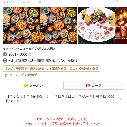
イタリアン・フレンチ
上野
イタリアンメニュー＆ピザがALL550円♪
2001～3000円
■JR上野駅3分/JR御徒町駅5分/上野広小路駅2分
【アプリ予約限定】最大800ポイント還元対象店
口コミ投稿特典対象店
ポイントプラス対象店
クーポン
コース
【ご宴会に！ご予約限定！】 ４名様以上はコースがお得！ 幹事様1000
円OFF！！
カレンダーの更新に失敗しました。
下記ボタンを押して空席状況を更新してください。