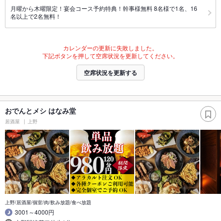
月曜から木曜限定！宴会コース予約特典！幹事様無料 8名様で1名、16
名以上で2名無料！
カレンダーの更新に失敗しました。
下記ボタンを押して空席状況を更新してください。
空席状況を更新する
おでんとメシ はなみ堂
居酒屋
上野
上野/居酒屋/個室/肉/飲み放題/食べ放題
3001～4000円